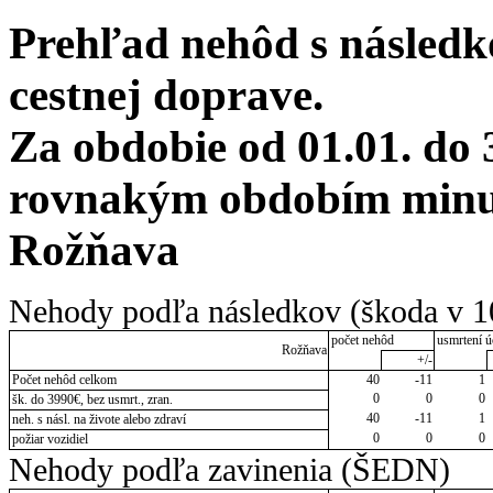
Prehľad nehôd s následko
cestnej doprave.
Za obdobie od 01.01. do 
rovnakým obdobím minulé
Rožňava
Nehody podľa následkov (škoda v 1
počet nehôd
usmrtení ú
Rožňava
+/-
Počet nehôd celkom
40
-11
1
0
0
0
šk. do 3990€, bez usmrt., zran.
40
-11
1
neh. s násl. na živote alebo zdraví
0
0
0
požiar vozidiel
Nehody podľa zavinenia (ŠEDN)