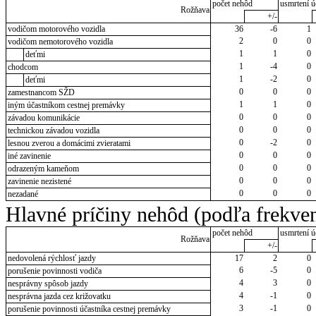
počet nehôd
usmrtení ú
Rožňava
+/-
vodičom motorového vozidla
36
-6
1
2
0
0
vodičom nemotorového vozidla
1
1
0
deťmi
1
-4
0
chodcom
1
-2
0
deťmi
0
0
0
zamestnancom SŽD
1
1
0
iným účastníkom cestnej premávky
0
0
0
závadou komunikácie
0
0
0
technickou závadou vozidla
0
-2
0
lesnou zverou a domácimi zvieratami
0
0
0
iné zavinenie
0
0
0
odrazeným kameňom
0
0
0
zavinenie nezistené
0
0
0
nezadané
Hlavné príčiny nehôd (podľa frekven
počet nehôd
usmrtení ú
Rožňava
+/-
nedovolená rýchlosť jazdy
17
2
0
6
-5
0
porušenie povinnosti vodiča
4
3
0
nesprávny spôsob jazdy
4
-1
0
nesprávna jazda cez križovatku
3
-1
0
porušenie povinnosti účastníka cestnej premávky