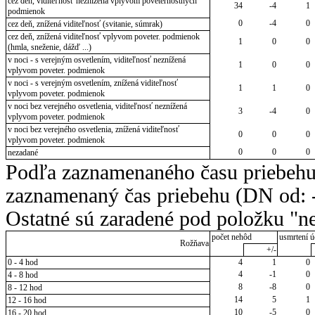
cez deň, viditeľnosť neznížená vplyvom poveternostných
34
-4
1
podmienok
0
-4
0
cez deň, znížená viditeľnosť (svitanie, súmrak)
cez deň, znížená viditeľnosť vplyvom poveter. podmienok
1
0
0
(hmla, sneženie, dážď ...)
v noci - s verejným osvetlením, viditeľnosť neznížená
1
0
0
vplyvom poveter. podmienok
v noci - s verejným osvetlením, znížená viditeľnosť
1
1
0
vplyvom poveter. podmienok
v noci bez verejného osvetlenia, viditeľnosť neznížená
3
-4
0
vplyvom poveter. podmienok
v noci bez verejného osvetlenia, znížená viditeľnosť
0
0
0
vplyvom poveter. podmienok
0
0
0
nezadané
Podľa zaznamenaného času priebehu
zaznamenaný čas priebehu (DN od: -
Ostatné sú zaradené pod položku "ne
počet nehôd
usmrtení ú
Rožňava
+/-
0 - 4 hod
4
1
0
4
-1
0
4 - 8 hod
8
-8
0
8 - 12 hod
14
5
1
12 - 16 hod
10
-5
0
16 - 20 hod