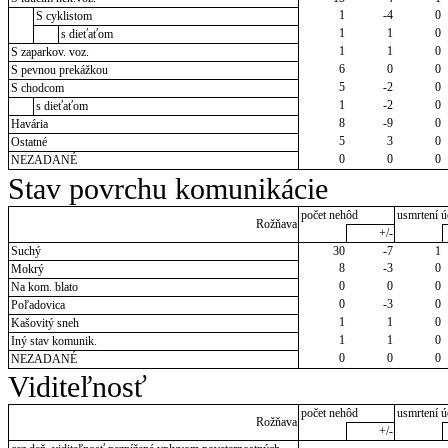
1
-4
0
S cyklistom
1
1
0
s dieťaťom
1
1
0
S zaparkov. voz.
6
0
0
S pevnou prekážkou
5
-2
0
S chodcom
1
-2
0
s dieťaťom
8
-9
0
Havária
5
3
0
Ostatné
0
0
0
NEZADANÉ
Stav povrchu komunikácie
počet nehôd
usmrtení ú
Rožňava
+/-
Suchý
30
-7
1
8
-3
0
Mokrý
0
0
0
Na kom. blato
0
-3
0
Poľadovica
1
1
0
Kašovitý sneh
1
1
0
Iný stav komunik.
0
0
0
NEZADANÉ
Viditeľnosť
počet nehôd
usmrtení ú
Rožňava
+/-