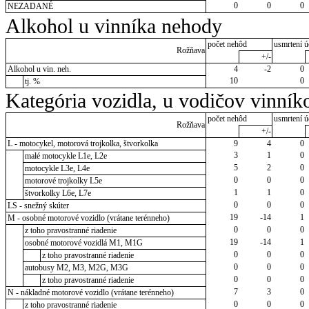
0
0
0
NEZADANÉ
Alkohol u vinníka nehody
počet nehôd
usmrtení ú
Rožňava
+/-
Alkohol u vin. neh.
4
-2
0
10
0
tj. %
Kategória vozidla, u vodičov vinník
počet nehôd
usmrtení ú
Rožňava
+/-
L - motocykel, motorová trojkolka, štvorkolka
9
4
0
3
1
0
malé motocykle L1e, L2e
5
2
0
motocykle L3e, L4e
0
0
0
motorové trojkolky L5e
1
1
0
štvorkolky L6e, L7e
0
0
0
LS - snežný skúter
19
-14
1
M - osobné motorové vozidlo (vrátane terénneho)
0
0
0
z toho pravostranné riadenie
19
-14
1
osobné motorové vozidlá M1, M1G
0
0
0
z toho pravostranné riadenie
0
0
0
autobusy M2, M3, M2G, M3G
0
0
0
z toho pravostranné riadenie
7
3
0
N - nákladné motorové vozidlo (vrátane terénneho)
0
0
0
z toho pravostranné riadenie