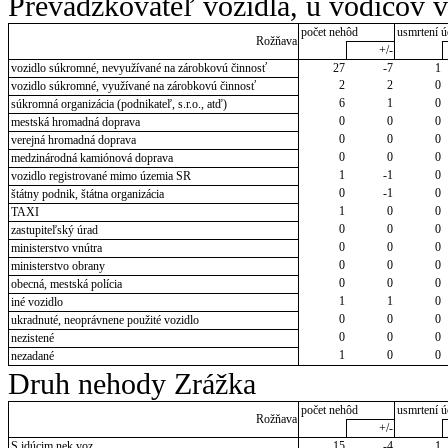
Prevádzkovateľ vozidla, u vodičov 
počet nehôd
usmrtení ú
Rožňava
+/-
vozidlo súkromné, nevyužívané na zárobkovú činnosť
27
-7
1
2
2
0
vozidlo súkromné, využívané na zárobkovú činnosť
6
1
0
súkromná organizácia (podnikateľ, s.r.o., atď)
0
0
0
mestská hromadná doprava
0
0
0
verejná hromadná doprava
0
0
0
medzinárodná kamiónová doprava
1
-1
0
vozidlo registrované mimo územia SR
0
-1
0
štátny podnik, štátna organizácia
1
0
0
TAXI
0
0
0
zastupiteľský úrad
0
0
0
ministerstvo vnútra
0
0
0
ministerstvo obrany
0
0
0
obecná, mestská polícia
1
1
0
iné vozidlo
0
0
0
ukradnuté, neoprávnene použité vozidlo
0
0
0
nezistené
1
0
0
nezadané
Druh nehody Zrážka
počet nehôd
usmrtení ú
Rožňava
+/-
S idúcim nek.voz.
15
-4
1