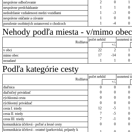
2
0
1
nesprávne odbočovanie
1
1
0
nesprávne predchádzanie
1
-3
0
nedodržanie vzdialenosti medzi vozidlami
1
0
0
nesprávne otáčanie a cúvanie
1
-4
0
porušenie osobitných ustanovení o chodcoch
Nehody podľa miesta - v/mimo obec
počet nehôd
usmrtení ú
Rožňava
+/-
v obci
22
2
1
17
-14
0
mimo obec
1
1
0
nezadané
Podľa kategórie cesty
počet nehôd
usmrtení ú
Rožňava
+/-
diaľnica
0
0
0
0
0
0
diaľničný privádzač
0
0
0
rýchlostná cesta
0
0
0
rýchlostný privádzač
12
-5
1
cesta I. triedy
7
-5
0
cesta II. triedy
7
-1
0
cesta III. triedy
0
0
0
komunikácia účelová - poľné a lesné cesty
komunikácia účelová - ostatné (parkoviská, príjazdy k
1
0
0