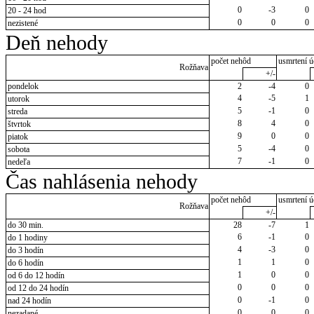
0
-3
0
20 - 24 hod
0
0
0
nezistené
Deň nehody
počet nehôd
usmrtení ú
Rožňava
+/-
pondelok
2
-4
0
4
-5
1
utorok
5
-1
0
streda
8
4
0
štvrtok
9
0
0
piatok
5
-4
0
sobota
7
-1
0
nedeľa
Čas nahlásenia nehody
počet nehôd
usmrtení ú
Rožňava
+/-
do 30 min.
28
-7
1
6
-1
0
do 1 hodiny
4
-3
0
do 3 hodín
1
1
0
do 6 hodín
1
0
0
od 6 do 12 hodín
0
0
0
od 12 do 24 hodín
0
-1
0
nad 24 hodín
0
0
0
nezadané