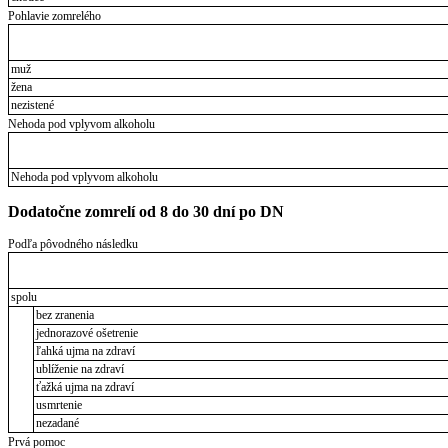
Pohlavie zomrelého
muž
žena
nezistené
Nehoda pod vplyvom alkoholu
Nehoda pod vplyvom alkoholu
Dodatočne zomrelí od 8 do 30 dní po DN
Podľa pôvodného následku
spolu
bez zranenia
jednorazové ošetrenie
ľahká ujma na zdraví
ublíženie na zdraví
ťažká ujma na zdraví
usmrtenie
nezadané
Prvá pomoc