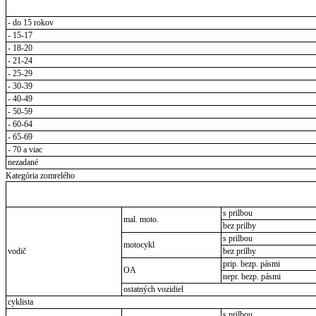
- do 15 rokov
- 15-17
- 18-20
- 21-24
- 25-29
- 30-39
- 40-49
- 50-59
- 60-64
- 65-69
- 70 a viac
nezadané
Kategória zomrelého
s prilbou
mal. moto.
bez prilby
s prilbou
motocykl
vodič
bez prilby
prip. bezp. pásmi
OA
nepr. bezp. pásmi
ostatných vozidiel
cyklista
s prilbou