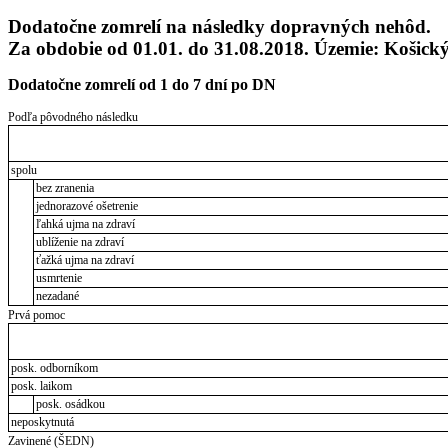
Dodatočne zomrelí na následky dopravných nehôd.
Za obdobie od 01.01. do 31.08.2018. Územie: Košický
Dodatočne zomrelí od 1 do 7 dní po DN
Podľa pôvodného následku
spolu
bez zranenia
jednorazové ošetrenie
ľahká ujma na zdraví
ublíženie na zdraví
ťažká ujma na zdraví
usmrtenie
nezadané
Prvá pomoc
posk. odborníkom
posk. laikom
posk. osádkou
neposkytnutá
Zavinené (ŠEDN)