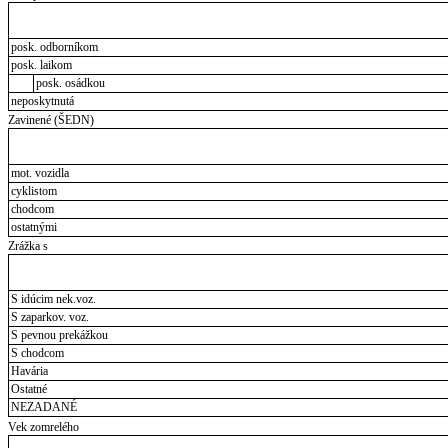
posk. odborníkom
posk. laikom
posk. osádkou
neposkytnutá
Zavinené (ŠEDN)
mot. vozidla
cyklistom
chodcom
ostatnými
Zrážka s
S idúcim nek.voz.
S zaparkov. voz.
S pevnou prekážkou
S chodcom
Havária
Ostatné
NEZADANÉ
Vek zomrelého