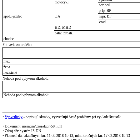
motocykl
bez pril.
prip. BP
spolu-jazdec
OA
nepr. BP
vzadu
HD, MHD
ostat. prostr.
chodec
Pohlavie zomrelého
muž
žena
nezistené
Nehoda pod vplyvom alkoholu
Nehoda pod vplyvom alkoholu
•
Vysvetlivky
- popisujú skratky, vysvetľujú časté problémy pri výklade štatistík
• Dokument: mesacna/dzor/dzor-58.html
• Zdroj dát: systém IS DN
• Platnosť dát: aktuálnych ku: 11.09.2018 19:13, minuloročných ku: 17.02.2018 19:13