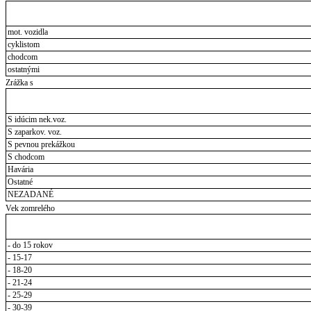
mot. vozidla
cyklistom
chodcom
ostatnými
Zrážka s
S idúcim nek.voz.
S zaparkov. voz.
S pevnou prekážkou
S chodcom
Havária
Ostatné
NEZADANÉ
Vek zomrelého
- do 15 rokov
- 15-17
- 18-20
- 21-24
- 25-29
- 30-39