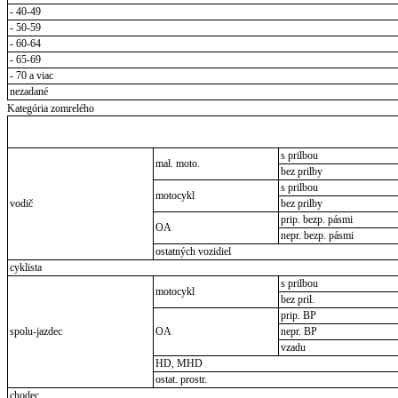
- 40-49
- 50-59
- 60-64
- 65-69
- 70 a viac
nezadané
Kategória zomrelého
s prilbou
mal. moto.
bez prilby
s prilbou
motocykl
vodič
bez prilby
prip. bezp. pásmi
OA
nepr. bezp. pásmi
ostatných vozidiel
cyklista
s prilbou
motocykl
bez pril.
prip. BP
spolu-jazdec
OA
nepr. BP
vzadu
HD, MHD
ostat. prostr.
chodec