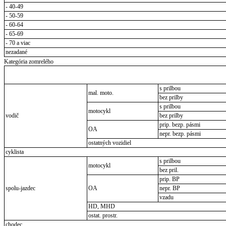
- 40-49
- 50-59
- 60-64
- 65-69
- 70 a viac
nezadané
Kategória zomrelého
s prilbou
mal. moto.
bez prilby
s prilbou
motocykl
vodič
bez prilby
prip. bezp. pásmi
OA
nepr. bezp. pásmi
ostatných vozidiel
cyklista
s prilbou
motocykl
bez pril.
prip. BP
spolu-jazdec
OA
nepr. BP
vzadu
HD, MHD
ostat. prostr.
chodec