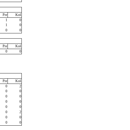
Pre
Koš
1
0
1
0
0
0
Pre
Koš
0
0
Pre
Koš
0
2
0
0
0
0
0
0
0
0
0
2
0
0
0
0