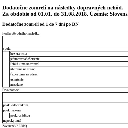
Dodatočne zomrelí na následky dopravných nehôd.
Za obdobie od 01.01. do 31.08.2018. Územie: Sloven
Dodatočne zomrelí od 1 do 7 dní po DN
Podľa pôvodného následku
spolu
bez zranenia
jednorazové ošetrenie
ľahká ujma na zdraví
ublíženie na zdraví
ťažká ujma na zdraví
usmrtenie
nezadané
Prvá pomoc
posk. odborníkom
posk. laikom
posk. osádkou
neposkytnutá
Zavinené (ŠEDN)