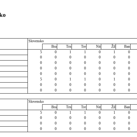
sko
Slovensko
Bra
Trn
Tre
Nit
Žil
Ban
5
0
1
1
0
1
0
0
0
0
0
0
0
0
0
0
0
0
0
0
0
0
0
0
0
0
0
0
0
0
0
0
0
0
0
5
0
1
1
0
1
0
0
0
0
0
0
0
0
0
0
0
0
0
0
0
Slovensko
Bra
Trn
Tre
Nit
Žil
Ban
5
0
1
1
0
1
0
0
0
0
0
0
0
0
0
0
0
0
0
0
0
0
0
0
0
0
0
0