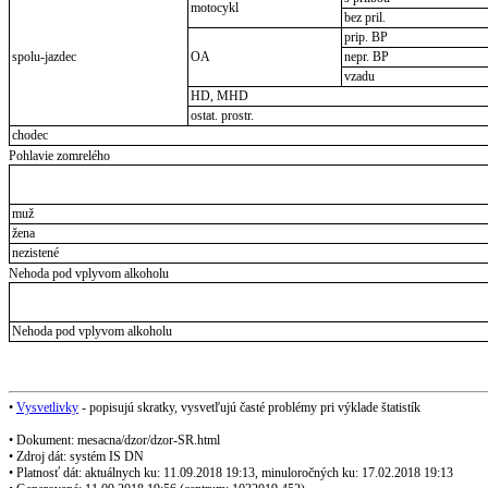
motocykl
bez pril.
prip. BP
spolu-jazdec
OA
nepr. BP
vzadu
HD, MHD
ostat. prostr.
chodec
Pohlavie zomrelého
muž
žena
nezistené
Nehoda pod vplyvom alkoholu
Nehoda pod vplyvom alkoholu
•
Vysvetlivky
- popisujú skratky, vysvetľujú časté problémy pri výklade štatistík
• Dokument: mesacna/dzor/dzor-SR.html
• Zdroj dát: systém IS DN
• Platnosť dát: aktuálnych ku: 11.09.2018 19:13, minuloročných ku: 17.02.2018 19:13