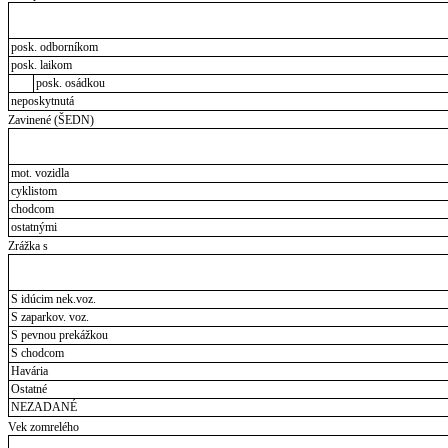
posk. odborníkom
posk. laikom
posk. osádkou
neposkytnutá
Zavinené (ŠEDN)
mot. vozidla
cyklistom
chodcom
ostatnými
Zrážka s
S idúcim nek.voz.
S zaparkov. voz.
S pevnou prekážkou
S chodcom
Havária
Ostatné
NEZADANÉ
Vek zomrelého