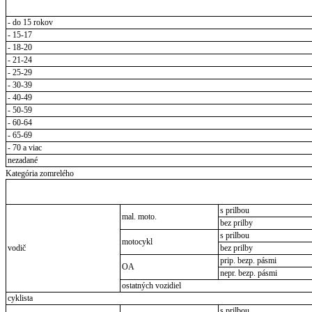
- do 15 rokov
- 15-17
- 18-20
- 21-24
- 25-29
- 30-39
- 40-49
- 50-59
- 60-64
- 65-69
- 70 a viac
nezadané
Kategória zomrelého
s prilbou
mal. moto.
bez prilby
s prilbou
motocykl
vodič
bez prilby
prip. bezp. pásmi
OA
nepr. bezp. pásmi
ostatných vozidiel
cyklista
s prilbou