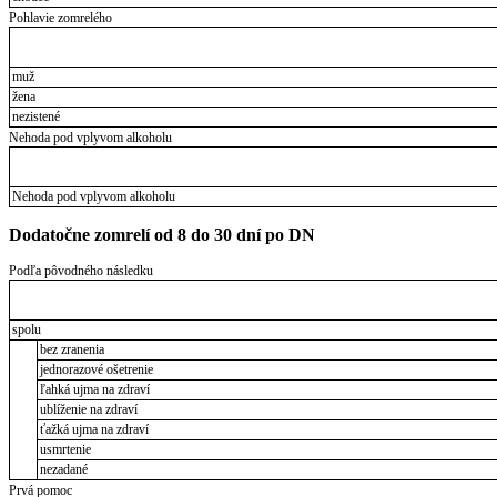
Pohlavie zomrelého
muž
žena
nezistené
Nehoda pod vplyvom alkoholu
Nehoda pod vplyvom alkoholu
Dodatočne zomrelí od 8 do 30 dní po DN
Podľa pôvodného následku
spolu
bez zranenia
jednorazové ošetrenie
ľahká ujma na zdraví
ublíženie na zdraví
ťažká ujma na zdraví
usmrtenie
nezadané
Prvá pomoc