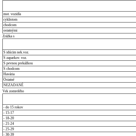
mot. vozidla
cyklistom
chodcom
ostatnými
Zrážka s
S idúcim nek.voz.
S zaparkov. voz.
S pevnou prekážkou
S chodcom
Havária
Ostatné
NEZADANÉ
Vek zomrelého
- do 15 rokov
- 15-17
- 18-20
- 21-24
- 25-29
- 30-39