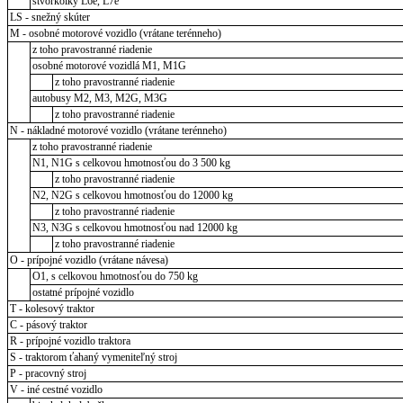
štvorkolky L6e, L7e
LS - snežný skúter
M - osobné motorové vozidlo (vrátane terénneho)
z toho pravostranné riadenie
osobné motorové vozidlá M1, M1G
z toho pravostranné riadenie
autobusy M2, M3, M2G, M3G
z toho pravostranné riadenie
N - nákladné motorové vozidlo (vrátane terénneho)
z toho pravostranné riadenie
N1, N1G s celkovou hmotnosťou do 3 500 kg
z toho pravostranné riadenie
N2, N2G s celkovou hmotnosťou do 12000 kg
z toho pravostranné riadenie
N3, N3G s celkovou hmotnosťou nad 12000 kg
z toho pravostranné riadenie
O - prípojné vozidlo (vrátane návesa)
O1, s celkovou hmotnosťou do 750 kg
ostatné prípojné vozidlo
T - kolesový traktor
C - pásový traktor
R - prípojné vozidlo traktora
S - traktorom ťahaný vymeniteľný stroj
P - pracovný stroj
V - iné cestné vozidlo