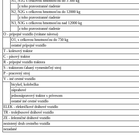
N1, N1G s celkovou hmotnosťou do 3 500 kg
z toho pravostranné riadenie
N2, N2G s celkovou hmotnosťou do 12000 kg
z toho pravostranné riadenie
N3, N3G s celkovou hmotnosťou nad 12000 kg
z toho pravostranné riadenie
O - prípojné vozidlo (vrátane návesa)
O1, s celkovou hmotnosťou do 750 kg
ostatné prípojné vozidlo
T - kolesový traktor
C - pásový traktor
R - prípojné vozidlo traktora
S - traktorom ťahaný vymeniteľný stroj
P - pracovný stroj
V - iné cestné vozidlo
bicykel, kolobežka
záprahové
jednonápravový traktor s prívesom
ostatné iné cestné vozidlo
ELEK - električkové dráhové vozidlo
TR - trolejbusové dráhové vozidlo
ZE - železničné dráhové vozidlo
nezistený druh cestného vozidla
nezadané