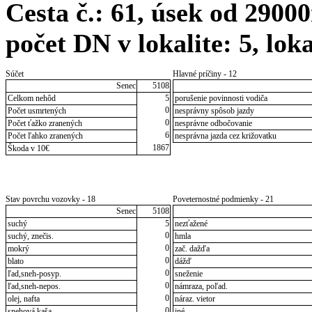
Cesta č.: 61, úsek od 290
počet DN v lokalite: 5, lok
Súčet
Hlavné príčiny - 12
Senec
5108
Celkom nehôd
5
porušenie povinnosti vodiča
0
Počet usmrtených
nesprávny spôsob jazdy
0
Počet ťažko zranených
nesprávne odbočovanie
6
Počet ľahko zranených
nesprávna jazda cez križovatku
1867
Škoda v 10€
Stav povrchu vozovky - 18
Poveternostné podmienky - 21
Senec
5108
suchý
5
nezťažené
0
suchý, znečis.
hmla
0
mokrý
zač. dažďa
0
blato
dážď
0
ľad,sneh-posyp.
sneženie
0
ľad,sneh-nepos.
námraza, poľad.
0
olej, nafta
náraz. vietor
0
snehová kaša
iné