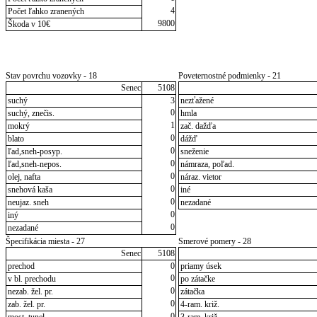
4
Počet ľahko zranených
9800
Škoda v 10€
Stav povrchu vozovky - 18
Poveternostné podmienky - 21
Senec
5108
suchý
3
nezťažené
0
suchý, znečis.
hmla
1
mokrý
zač. dažďa
0
blato
dážď
0
ľad,sneh-posyp.
sneženie
0
ľad,sneh-nepos.
námraza, poľad.
0
olej, nafta
náraz. vietor
0
snehová kaša
iné
0
neujaz. sneh
nezadané
0
iný
0
nezadané
Špecifikácia miesta - 27
Smerové pomery - 28
Senec
5108
prechod
0
priamy úsek
0
v bl. prechodu
po zátačke
0
nezab. žel. pr.
zátačka
0
zab. žel. pr.
4-ram. križ.
0
most, tunel
3-ram. križ.