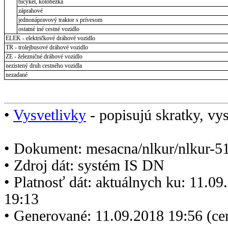
bicykel, kolobežka
záprahové
jednonápravový traktor s prívesom
ostatné iné cestné vozidlo
ELEK - električkové dráhové vozidlo
TR - trolejbusové dráhové vozidlo
ZE - železničné dráhové vozidlo
nezistený druh cestného vozidla
nezadané
•
Vysvetlivky
- popisujú skratky, vys
• Dokument: mesacna/nlkur/nlkur-5
• Zdroj dát: systém IS DN
• Platnosť dát: aktuálnych ku: 11.0
19:13
• Generované: 11.09.2018 19:56 (c