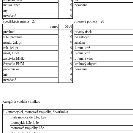
0
neujaz. sneh
nezadané
0
iný
0
nezadané
Špecifikácia miesta - 27
Smerové pomery - 28
Senec
5108
prechod
0
priamy úsek
0
v bl. prechodu
po zátačke
0
nezab. žel. pr.
zátačka
0
zab. žel. pr.
4-ram. križ.
1
most, tunel
3-ram. križ.
0
zastávka MHD
5-ram. a viac
0
čerpadlo PHM
kruhový objazd
0
parkovisko
nezadané
4
iné
0
nezadané
Kategória vozidla vinníkov
L - motocykel, motorová trojkolka, štvorkolka
malé motocykle L1e, L2e
motocykle L3e, L4e
motorové trojkolky L5e