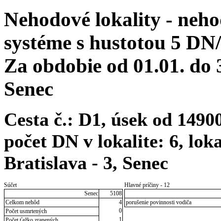
Nehodové lokality - neh
systéme s hustotou 5 DN
Za obdobie od 01.01. do
Senec
Cesta č.: D1, úsek od 149
počet DN v lokalite: 6, lok
Bratislava - 3, Senec
Súčet
Hlavné príčiny - 12
Senec
5108
Celkom nehôd
4
porušenie povinnosti vodiča
0
Počet usmrtených
1
Počet ťažko zranených