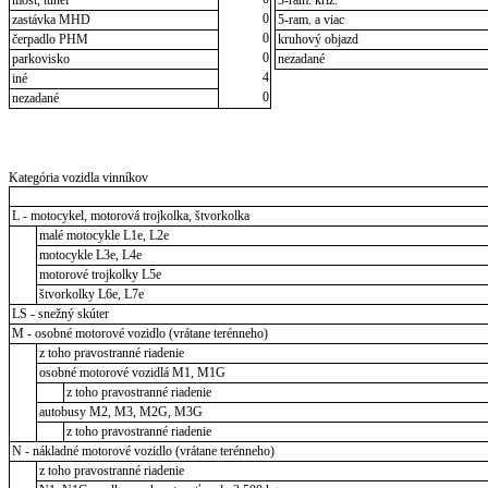
0
zastávka MHD
5-ram. a viac
0
čerpadlo PHM
kruhový objazd
0
parkovisko
nezadané
4
iné
0
nezadané
Kategória vozidla vinníkov
L - motocykel, motorová trojkolka, štvorkolka
malé motocykle L1e, L2e
motocykle L3e, L4e
motorové trojkolky L5e
štvorkolky L6e, L7e
LS - snežný skúter
M - osobné motorové vozidlo (vrátane terénneho)
z toho pravostranné riadenie
osobné motorové vozidlá M1, M1G
z toho pravostranné riadenie
autobusy M2, M3, M2G, M3G
z toho pravostranné riadenie
N - nákladné motorové vozidlo (vrátane terénneho)
z toho pravostranné riadenie