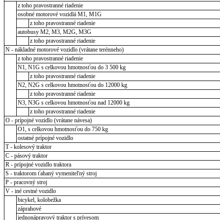
z toho pravostranné riadenie
osobné motorové vozidlá M1, M1G
z toho pravostranné riadenie
autobusy M2, M3, M2G, M3G
z toho pravostranné riadenie
N - nákladné motorové vozidlo (vrátane terénneho)
z toho pravostranné riadenie
N1, N1G s celkovou hmotnosťou do 3 500 kg
z toho pravostranné riadenie
N2, N2G s celkovou hmotnosťou do 12000 kg
z toho pravostranné riadenie
N3, N3G s celkovou hmotnosťou nad 12000 kg
z toho pravostranné riadenie
O - prípojné vozidlo (vrátane návesa)
O1, s celkovou hmotnosťou do 750 kg
ostatné prípojné vozidlo
T - kolesový traktor
C - pásový traktor
R - prípojné vozidlo traktora
S - traktorom ťahaný vymeniteľný stroj
P - pracovný stroj
V - iné cestné vozidlo
bicykel, kolobežka
záprahové
jednonápravový traktor s prívesom