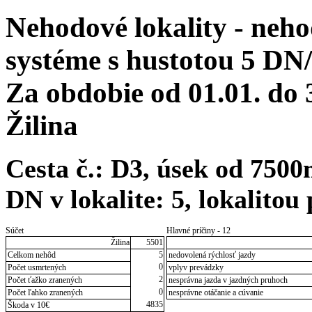
Nehodové lokality - neh
systéme s hustotou 5 DN
Za obdobie od 01.01. do
Žilina
Cesta č.: D3, úsek od 750
DN v lokalite: 5, lokalitou
Súčet
Hlavné príčiny - 12
Žilina
5501
Celkom nehôd
5
nedovolená rýchlosť jazdy
0
Počet usmrtených
vplyv prevádzky
2
Počet ťažko zranených
nesprávna jazda v jazdných pruhoch
0
Počet ľahko zranených
nesprávne otáčanie a cúvanie
4835
Škoda v 10€