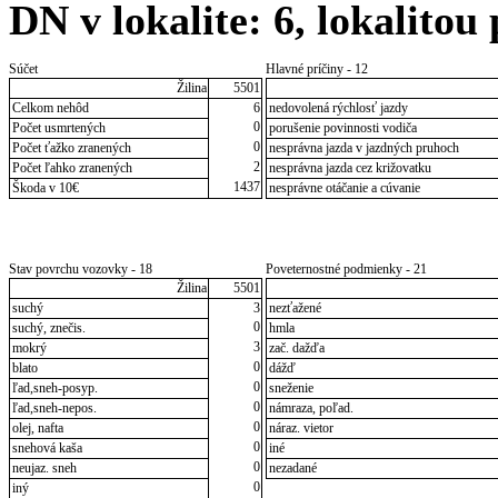
DN v lokalite: 6, lokalitou
Súčet
Hlavné príčiny - 12
Žilina
5501
Celkom nehôd
6
nedovolená rýchlosť jazdy
0
Počet usmrtených
porušenie povinnosti vodiča
0
Počet ťažko zranených
nesprávna jazda v jazdných pruhoch
2
Počet ľahko zranených
nesprávna jazda cez križovatku
1437
Škoda v 10€
nesprávne otáčanie a cúvanie
Stav povrchu vozovky - 18
Poveternostné podmienky - 21
Žilina
5501
suchý
3
nezťažené
0
suchý, znečis.
hmla
3
mokrý
zač. dažďa
0
blato
dážď
0
ľad,sneh-posyp.
sneženie
0
ľad,sneh-nepos.
námraza, poľad.
0
olej, nafta
náraz. vietor
0
snehová kaša
iné
0
neujaz. sneh
nezadané
0
iný