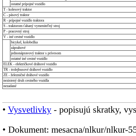
ostatné prípojné vozidlo
T - kolesový traktor
C - pásový traktor
R - prípojné vozidlo traktora
S - traktorom ťahaný vymeniteľný stroj
P - pracovný stroj
V - iné cestné vozidlo
bicykel, kolobežka
záprahové
jednonápravový traktor s prívesom
ostatné iné cestné vozidlo
ELEK - električkové dráhové vozidlo
TR - trolejbusové dráhové vozidlo
ZE - železničné dráhové vozidlo
nezistený druh cestného vozidla
nezadané
•
Vysvetlivky
- popisujú skratky, vys
• Dokument: mesacna/nlkur/nlkur-5