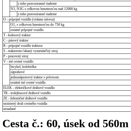
z toho pravostranné riadenie
N3, N3G s celkovou hmotnosťou nad 12000 kg
z toho pravostranné riadenie
O - prípojné vozidlo (vrátane návesa)
O1, s celkovou hmotnosťou do 750 kg
ostatné prípojné vozidlo
T - kolesový traktor
C - pásový traktor
R - prípojné vozidlo traktora
S - traktorom ťahaný vymeniteľný stroj
P - pracovný stroj
V - iné cestné vozidlo
bicykel, kolobežka
záprahové
jednonápravový traktor s prívesom
ostatné iné cestné vozidlo
ELEK - električkové dráhové vozidlo
TR - trolejbusové dráhové vozidlo
ZE - železničné dráhové vozidlo
nezistený druh cestného vozidla
nezadané
Cesta č.: 60, úsek od 560