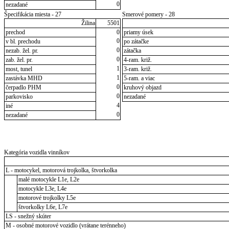
0
nezadané
Špecifikácia miesta - 27
Smerové pomery - 28
Žilina
5501
prechod
0
priamy úsek
0
v bl. prechodu
po zátačke
0
nezab. žel. pr.
zátačka
0
zab. žel. pr.
4-ram. križ.
1
most, tunel
3-ram. križ.
1
zastávka MHD
5-ram. a viac
0
čerpadlo PHM
kruhový objazd
0
parkovisko
nezadané
4
iné
0
nezadané
Kategória vozidla vinníkov
L - motocykel, motorová trojkolka, štvorkolka
malé motocykle L1e, L2e
motocykle L3e, L4e
motorové trojkolky L5e
štvorkolky L6e, L7e
LS - snežný skúter
M - osobné motorové vozidlo (vrátane terénneho)