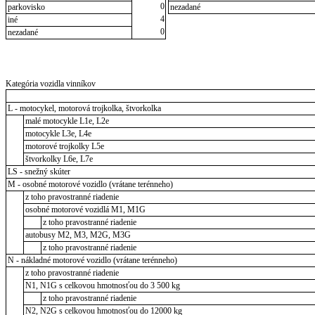
0
parkovisko
nezadané
4
iné
0
nezadané
Kategória vozidla vinníkov
L - motocykel, motorová trojkolka, štvorkolka
malé motocykle L1e, L2e
motocykle L3e, L4e
motorové trojkolky L5e
štvorkolky L6e, L7e
LS - snežný skúter
M - osobné motorové vozidlo (vrátane terénneho)
z toho pravostranné riadenie
osobné motorové vozidlá M1, M1G
z toho pravostranné riadenie
autobusy M2, M3, M2G, M3G
z toho pravostranné riadenie
N - nákladné motorové vozidlo (vrátane terénneho)
z toho pravostranné riadenie
N1, N1G s celkovou hmotnosťou do 3 500 kg
z toho pravostranné riadenie
N2, N2G s celkovou hmotnosťou do 12000 kg