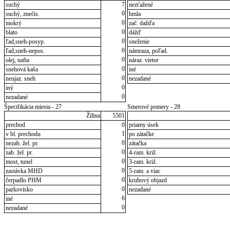
suchý
7
nezťažené
0
suchý, znečis.
hmla
0
mokrý
zač. dažďa
0
blato
dážď
0
ľad,sneh-posyp.
sneženie
0
ľad,sneh-nepos.
námraza, poľad.
0
olej, nafta
náraz. vietor
0
snehová kaša
iné
0
neujaz. sneh
nezadané
0
iný
0
nezadané
Špecifikácia miesta - 27
Smerové pomery - 28
Žilina
5501
prechod
0
priamy úsek
1
v bl. prechodu
po zátačke
0
nezab. žel. pr.
zátačka
0
zab. žel. pr.
4-ram. križ.
0
most, tunel
3-ram. križ.
0
zastávka MHD
5-ram. a viac
0
čerpadlo PHM
kruhový objazd
0
parkovisko
nezadané
6
iné
0
nezadané