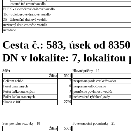
ostatné iné cestné vozidlo
ELEK - električkové dráhové vozidlo
TR - trolejbusové dráhové vozidlo
ZE - železničné dráhové vozidlo
nezistený druh cestného vozidla
nezadané
Cesta č.: 583, úsek od 83
DN v lokalite: 7, lokalitou
Súčet
Hlavné príčiny - 12
Žilina
5501
Celkom nehôd
7
nesprávna jazda cez križovatku
0
Počet usmrtených
nesprávne odbočovanie
3
Počet ťažko zranených
porušenie povinnosti vodiča
9
Počet ľahko zranených
nedovolená rýchlosť jazdy
2760
Škoda v 10€
Stav povrchu vozovky - 18
Poveternostné podmienky - 21
Žilina
5501