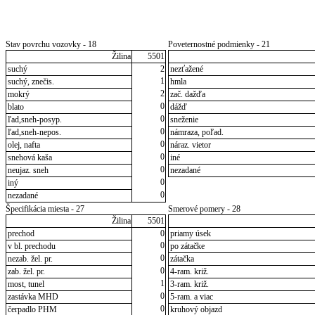
Stav povrchu vozovky - 18
Poveternostné podmienky - 21
Žilina
5501
suchý
2
nezťažené
1
suchý, znečis.
hmla
2
mokrý
zač. dažďa
0
blato
dážď
0
ľad,sneh-posyp.
sneženie
0
ľad,sneh-nepos.
námraza, poľad.
0
olej, nafta
náraz. vietor
0
snehová kaša
iné
0
neujaz. sneh
nezadané
0
iný
0
nezadané
Špecifikácia miesta - 27
Smerové pomery - 28
Žilina
5501
prechod
0
priamy úsek
0
v bl. prechodu
po zátačke
0
nezab. žel. pr.
zátačka
0
zab. žel. pr.
4-ram. križ.
1
most, tunel
3-ram. križ.
0
zastávka MHD
5-ram. a viac
0
čerpadlo PHM
kruhový objazd