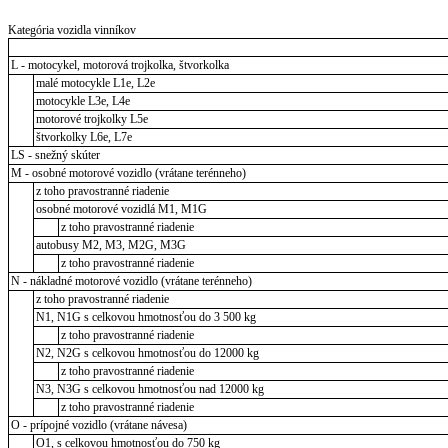
Kategória vozidla vinníkov
L - motocykel, motorová trojkolka, štvorkolka
malé motocykle L1e, L2e
motocykle L3e, L4e
motorové trojkolky L5e
štvorkolky L6e, L7e
LS - snežný skúter
M - osobné motorové vozidlo (vrátane terénneho)
z toho pravostranné riadenie
osobné motorové vozidlá M1, M1G
z toho pravostranné riadenie
autobusy M2, M3, M2G, M3G
z toho pravostranné riadenie
N - nákladné motorové vozidlo (vrátane terénneho)
z toho pravostranné riadenie
N1, N1G s celkovou hmotnosťou do 3 500 kg
z toho pravostranné riadenie
N2, N2G s celkovou hmotnosťou do 12000 kg
z toho pravostranné riadenie
N3, N3G s celkovou hmotnosťou nad 12000 kg
z toho pravostranné riadenie
O - prípojné vozidlo (vrátane návesa)
O1, s celkovou hmotnosťou do 750 kg