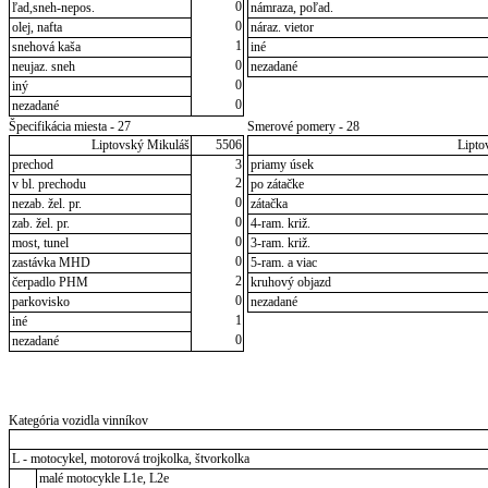
0
ľad,sneh-nepos.
námraza, poľad.
0
olej, nafta
náraz. vietor
1
snehová kaša
iné
0
neujaz. sneh
nezadané
0
iný
0
nezadané
Špecifikácia miesta - 27
Smerové pomery - 28
Liptovský Mikuláš
5506
Lipto
prechod
3
priamy úsek
2
v bl. prechodu
po zátačke
0
nezab. žel. pr.
zátačka
0
zab. žel. pr.
4-ram. križ.
0
most, tunel
3-ram. križ.
0
zastávka MHD
5-ram. a viac
2
čerpadlo PHM
kruhový objazd
0
parkovisko
nezadané
1
iné
0
nezadané
Kategória vozidla vinníkov
L - motocykel, motorová trojkolka, štvorkolka
malé motocykle L1e, L2e