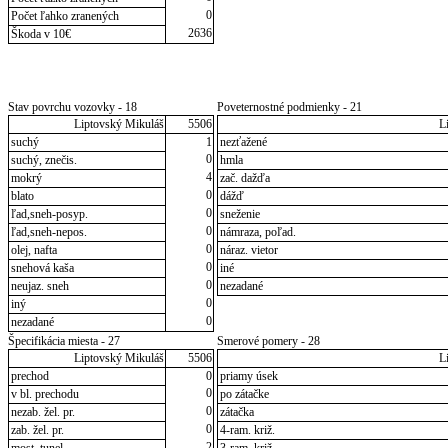
0
Počet ľahko zranených
2636
Škoda v 10€
Stav povrchu vozovky - 18
Poveternostné podmienky - 21
Liptovský Mikuláš
5506
L
suchý
1
nezťažené
0
suchý, znečis.
hmla
4
mokrý
zač. dažďa
0
blato
dážď
0
ľad,sneh-posyp.
sneženie
0
ľad,sneh-nepos.
námraza, poľad.
0
olej, nafta
náraz. vietor
0
snehová kaša
iné
0
neujaz. sneh
nezadané
0
iný
0
nezadané
Špecifikácia miesta - 27
Smerové pomery - 28
Liptovský Mikuláš
5506
L
prechod
0
priamy úsek
0
v bl. prechodu
po zátačke
0
nezab. žel. pr.
zátačka
0
zab. žel. pr.
4-ram. križ.
2
most, tunel
3-ram. križ.