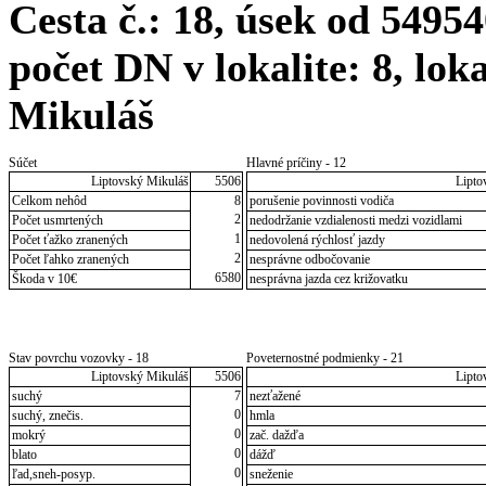
Cesta č.: 18, úsek od 549
počet DN v lokalite: 8, lok
Mikuláš
Súčet
Hlavné príčiny - 12
Liptovský Mikuláš
5506
Lipto
Celkom nehôd
8
porušenie povinnosti vodiča
2
Počet usmrtených
nedodržanie vzdialenosti medzi vozidlami
1
Počet ťažko zranených
nedovolená rýchlosť jazdy
2
Počet ľahko zranených
nesprávne odbočovanie
6580
Škoda v 10€
nesprávna jazda cez križovatku
Stav povrchu vozovky - 18
Poveternostné podmienky - 21
Liptovský Mikuláš
5506
Lipto
suchý
7
nezťažené
0
suchý, znečis.
hmla
0
mokrý
zač. dažďa
0
blato
dážď
0
ľad,sneh-posyp.
sneženie