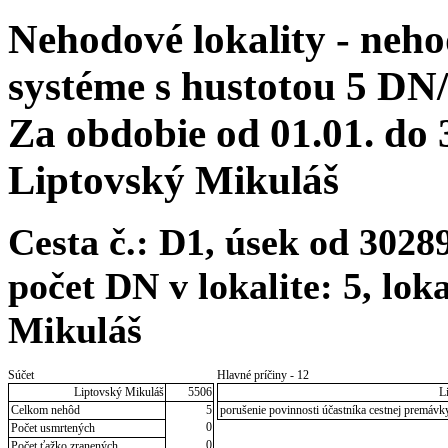
Nehodové lokality - neh
systéme s hustotou 5 DN
Za obdobie od 01.01. do
Liptovský Mikuláš
Cesta č.: D1, úsek od 302
počet DN v lokalite: 5, lok
Mikuláš
Súčet
Hlavné príčiny - 12
Liptovský Mikuláš
5506
L
Celkom nehôd
5
porušenie povinnosti účastníka cestnej premávk
0
Počet usmrtených
0
Počet ťažko zranených