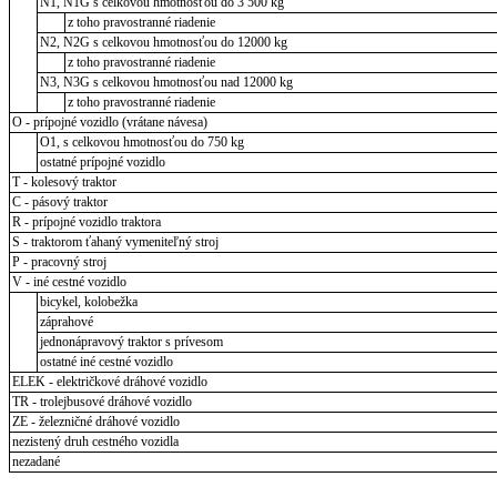
N1, N1G s celkovou hmotnosťou do 3 500 kg
z toho pravostranné riadenie
N2, N2G s celkovou hmotnosťou do 12000 kg
z toho pravostranné riadenie
N3, N3G s celkovou hmotnosťou nad 12000 kg
z toho pravostranné riadenie
O - prípojné vozidlo (vrátane návesa)
O1, s celkovou hmotnosťou do 750 kg
ostatné prípojné vozidlo
T - kolesový traktor
C - pásový traktor
R - prípojné vozidlo traktora
S - traktorom ťahaný vymeniteľný stroj
P - pracovný stroj
V - iné cestné vozidlo
bicykel, kolobežka
záprahové
jednonápravový traktor s prívesom
ostatné iné cestné vozidlo
ELEK - električkové dráhové vozidlo
TR - trolejbusové dráhové vozidlo
ZE - železničné dráhové vozidlo
nezistený druh cestného vozidla
nezadané