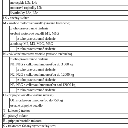
motocykle L3e, L4e
motorové trojkolky L5e
štvorkolky L6e, L7e
LS - snežný skúter
M - osobné motorové vozidlo (vrátane terénneho)
z toho pravostranné riadenie
osobné motorové vozidlá M1, M1G
z toho pravostranné riadenie
autobusy M2, M3, M2G, M3G
z toho pravostranné riadenie
N - nákladné motorové vozidlo (vrátane terénneho)
z toho pravostranné riadenie
N1, N1G s celkovou hmotnosťou do 3 500 kg
z toho pravostranné riadenie
N2, N2G s celkovou hmotnosťou do 12000 kg
z toho pravostranné riadenie
N3, N3G s celkovou hmotnosťou nad 12000 kg
z toho pravostranné riadenie
O - prípojné vozidlo (vrátane návesa)
O1, s celkovou hmotnosťou do 750 kg
ostatné prípojné vozidlo
T - kolesový traktor
C - pásový traktor
R - prípojné vozidlo traktora
S - traktorom ťahaný vymeniteľný stroj