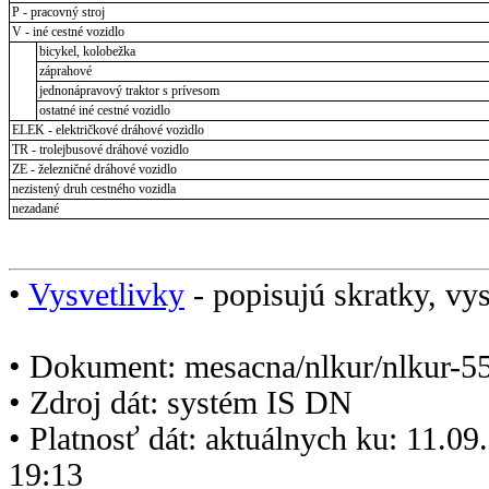
P - pracovný stroj
V - iné cestné vozidlo
bicykel, kolobežka
záprahové
jednonápravový traktor s prívesom
ostatné iné cestné vozidlo
ELEK - električkové dráhové vozidlo
TR - trolejbusové dráhové vozidlo
ZE - železničné dráhové vozidlo
nezistený druh cestného vozidla
nezadané
•
Vysvetlivky
- popisujú skratky, vys
• Dokument: mesacna/nlkur/nlkur-5
• Zdroj dát: systém IS DN
• Platnosť dát: aktuálnych ku: 11.0
19:13