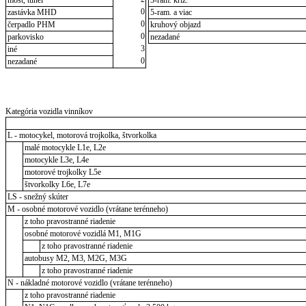
0
zastávka MHD
5-ram. a viac
0
čerpadlo PHM
kruhový objazd
0
parkovisko
nezadané
3
iné
0
nezadané
Kategória vozidla vinníkov
L - motocykel, motorová trojkolka, štvorkolka
malé motocykle L1e, L2e
motocykle L3e, L4e
motorové trojkolky L5e
štvorkolky L6e, L7e
LS - snežný skúter
M - osobné motorové vozidlo (vrátane terénneho)
z toho pravostranné riadenie
osobné motorové vozidlá M1, M1G
z toho pravostranné riadenie
autobusy M2, M3, M2G, M3G
z toho pravostranné riadenie
N - nákladné motorové vozidlo (vrátane terénneho)
z toho pravostranné riadenie