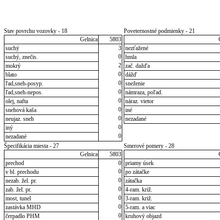
Stav povrchu vozovky - 18
Poveternostné podmienky - 21
Gelnica
5803
suchý
3
nezťažené
0
suchý, znečis.
hmla
2
mokrý
zač. dažďa
0
blato
dážď
0
ľad,sneh-posyp.
sneženie
0
ľad,sneh-nepos.
námraza, poľad.
0
olej, nafta
náraz. vietor
0
snehová kaša
iné
0
neujaz. sneh
nezadané
0
iný
0
nezadané
Špecifikácia miesta - 27
Smerové pomery - 28
Gelnica
5803
prechod
0
priamy úsek
0
v bl. prechodu
po zátačke
0
nezab. žel. pr.
zátačka
0
zab. žel. pr.
4-ram. križ.
0
most, tunel
3-ram. križ.
0
zastávka MHD
5-ram. a viac
0
čerpadlo PHM
kruhový objazd