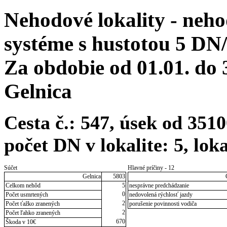
Nehodové lokality - neh
systéme s hustotou 5 DN
Za obdobie od 01.01. do
Gelnica
Cesta č.: 547, úsek od 35
počet DN v lokalite: 5, lok
Súčet
Hlavné príčiny - 12
Gelnica
5803
Celkom nehôd
5
nesprávne predchádzanie
0
Počet usmrtených
nedovolená rýchlosť jazdy
2
Počet ťažko zranených
porušenie povinnosti vodiča
2
Počet ľahko zranených
670
Škoda v 10€