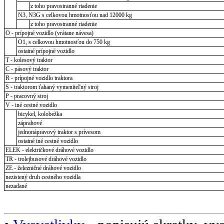
z toho pravostranné riadenie
N3, N3G s celkovou hmotnosťou nad 12000 kg
z toho pravostranné riadenie
O - prípojné vozidlo (vrátane návesa)
O1, s celkovou hmotnosťou do 750 kg
ostatné prípojné vozidlo
T - kolesový traktor
C - pásový traktor
R - prípojné vozidlo traktora
S - traktorom ťahaný vymeniteľný stroj
P - pracovný stroj
V - iné cestné vozidlo
bicykel, kolobežka
záprahové
jednonápravový traktor s prívesom
ostatné iné cestné vozidlo
ELEK - električkové dráhové vozidlo
TR - trolejbusové dráhové vozidlo
ZE - železničné dráhové vozidlo
nezistený druh cestného vozidla
nezadané