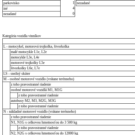
1
parkovisko
nezadané
4
iné
0
nezadané
Kategória vozidla vinníkov
L - motocykel, motorová trojkolka, štvorkolka
malé motocykle L1e, L2e
motocykle L3e, L4e
motorové trojkolky L5e
štvorkolky L6e, L7e
LS - snežný skúter
M - osobné motorové vozidlo (vrátane terénneho)
z toho pravostranné riadenie
osobné motorové vozidlá M1, M1G
z toho pravostranné riadenie
autobusy M2, M3, M2G, M3G
z toho pravostranné riadenie
N - nákladné motorové vozidlo (vrátane terénneho)
z toho pravostranné riadenie
N1, N1G s celkovou hmotnosťou do 3 500 kg
z toho pravostranné riadenie
N2, N2G s celkovou hmotnosťou do 12000 kg