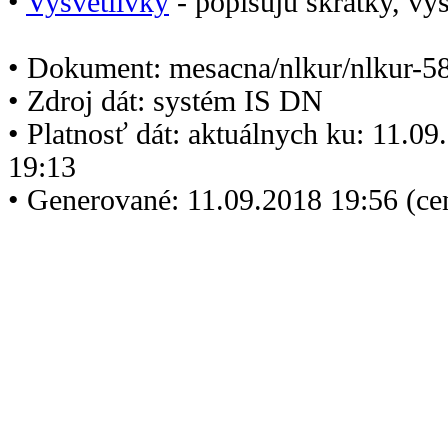
•
Vysvetlivky
- popisujú skratky, vys
• Dokument: mesacna/nlkur/nlkur-5
• Zdroj dát: systém IS DN
• Platnosť dát: aktuálnych ku: 11.0
19:13
• Generované: 11.09.2018 19:56 (c