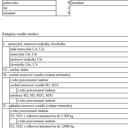
0
parkovisko
nezadané
2
iné
0
nezadané
Kategória vozidla vinníkov
L - motocykel, motorová trojkolka, štvorkolka
malé motocykle L1e, L2e
motocykle L3e, L4e
motorové trojkolky L5e
štvorkolky L6e, L7e
LS - snežný skúter
M - osobné motorové vozidlo (vrátane terénneho)
z toho pravostranné riadenie
osobné motorové vozidlá M1, M1G
z toho pravostranné riadenie
autobusy M2, M3, M2G, M3G
z toho pravostranné riadenie
N - nákladné motorové vozidlo (vrátane terénneho)
z toho pravostranné riadenie
N1, N1G s celkovou hmotnosťou do 3 500 kg
z toho pravostranné riadenie
N2, N2G s celkovou hmotnosťou do 12000 kg