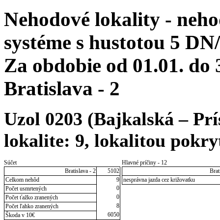
Nehodové lokality - neh
systéme s hustotou 5 DN/
Za obdobie od 01.01. do
Bratislava - 2
Uzol 0203 (Bajkalská – Prí
lokalite: 9, lokalitou pokry
Súčet
Hlavné príčiny - 12
Bratislava - 2
5102
Brat
Celkom nehôd
9
nesprávna jazda cez križovatku
0
Počet usmrtených
0
Počet ťažko zranených
8
Počet ľahko zranených
6050
Škoda v 10€