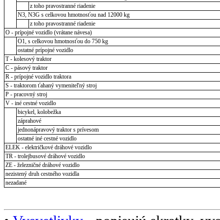
z toho pravostranné riadenie
N3, N3G s celkovou hmotnosťou nad 12000 kg
z toho pravostranné riadenie
O - prípojné vozidlo (vrátane návesa)
O1, s celkovou hmotnosťou do 750 kg
ostatné prípojné vozidlo
T - kolesový traktor
C - pásový traktor
R - prípojné vozidlo traktora
S - traktorom ťahaný vymeniteľný stroj
P - pracovný stroj
V - iné cestné vozidlo
bicykel, kolobežka
záprahové
jednonápravový traktor s prívesom
ostatné iné cestné vozidlo
ELEK - električkové dráhové vozidlo
TR - trolejbusové dráhové vozidlo
ZE - železničné dráhové vozidlo
nezistený druh cestného vozidla
nezadané