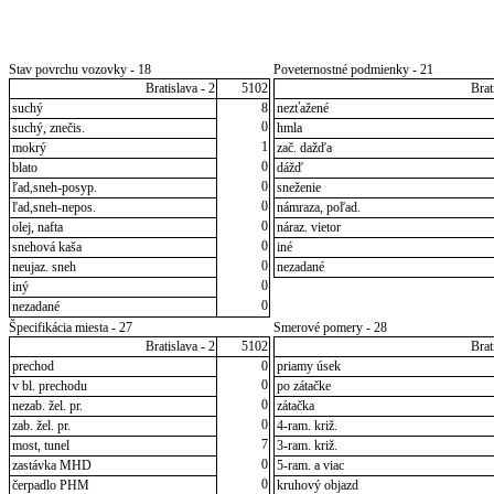
Stav povrchu vozovky - 18
Poveternostné podmienky - 21
Bratislava - 2
5102
Brat
suchý
8
nezťažené
0
suchý, znečis.
hmla
1
mokrý
zač. dažďa
0
blato
dážď
0
ľad,sneh-posyp.
sneženie
0
ľad,sneh-nepos.
námraza, poľad.
0
olej, nafta
náraz. vietor
0
snehová kaša
iné
0
neujaz. sneh
nezadané
0
iný
0
nezadané
Špecifikácia miesta - 27
Smerové pomery - 28
Bratislava - 2
5102
Brat
prechod
0
priamy úsek
0
v bl. prechodu
po zátačke
0
nezab. žel. pr.
zátačka
0
zab. žel. pr.
4-ram. križ.
7
most, tunel
3-ram. križ.
0
zastávka MHD
5-ram. a viac
0
čerpadlo PHM
kruhový objazd