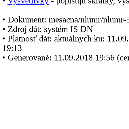
•
Vysvetlivky
- popisujú skratky, vys
• Dokument: mesacna/nlumr/nlumr-
• Zdroj dát: systém IS DN
• Platnosť dát: aktuálnych ku: 11.0
19:13
• Generované: 11.09.2018 19:56 (c