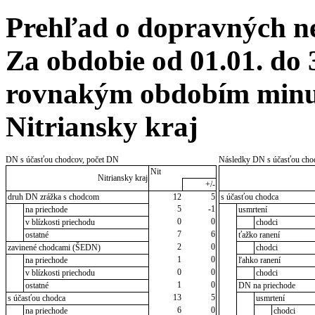
Prehľad o dopravných n
Za obdobie od 01.01. do 
rovnakým obdobím minul
Nitriansky kraj
DN s účasťou chodcov, počet DN
Následky DN s účasťou cho
Nit
Nitriansky kraj
+/-
druh DN zrážka s chodcom
12
5
s účasťou chodca
5
-1
na priechode
usmrtení
0
0
v blízkosti priechodu
chodci
7
6
ostatné
ťažko ranení
2
0
zavinené chodcami (ŠEDN)
chodci
1
0
na priechode
ľahko ranení
0
0
v blízkosti priechodu
chodci
1
0
ostatné
DN na priechode
13
5
s účasťou chodca
usmrtení
6
0
na priechode
chodci