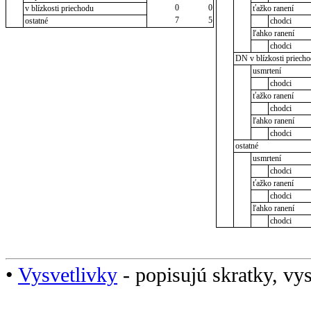
0
0
v blízkosti priechodu
ťažko ranení
7
5
ostatné
chodci
ľahko ranení
chodci
DN v blízkosti priech
usmrtení
chodci
ťažko ranení
chodci
ľahko ranení
chodci
ostatné
usmrtení
chodci
ťažko ranení
chodci
ľahko ranení
chodci
•
Vysvetlivky
- popisujú skratky, vys