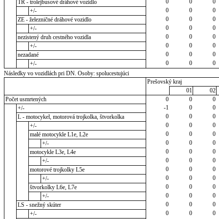
0
0
0
TR - trolejbusové dráhové vozidlo
0
0
0
+/-
0
0
0
ZE - železničné dráhové vozidlo
0
0
0
+/-
0
0
0
nezistený druh cestného vozidla
0
0
0
+/-
0
0
0
nezadané
0
0
0
+/-
Následky vo vozidlách pri DN. Osoby: spolucestujúci
Prešovský kraj
01
02
Počet usmrtených
0
0
0
-1
0
0
+/-
0
0
0
L - motocykel, motorová trojkolka, štvorkolka
0
0
0
+/-
0
0
0
malé motocykle L1e, L2e
0
0
0
+/-
0
0
0
motocykle L3e, L4e
0
0
0
+/-
0
0
0
motorové trojkolky L5e
0
0
0
+/-
0
0
0
štvorkolky L6e, L7e
0
0
0
+/-
0
0
0
LS - snežný skúter
0
0
0
+/-