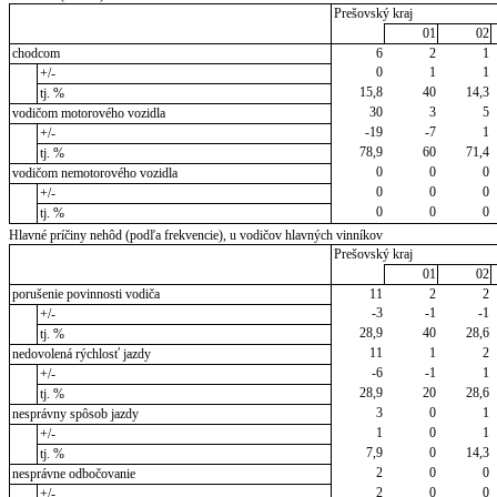
Prešovský kraj
01
02
chodcom
6
2
1
0
1
1
+/-
15,8
40
14,3
tj. %
30
3
5
vodičom motorového vozidla
-19
-7
1
+/-
78,9
60
71,4
tj. %
0
0
0
vodičom nemotorového vozidla
0
0
0
+/-
0
0
0
tj. %
Hlavné príčiny nehôd (podľa frekvencie), u vodičov hlavných vinníkov
Prešovský kraj
01
02
porušenie povinnosti vodiča
11
2
2
-3
-1
-1
+/-
28,9
40
28,6
tj. %
11
1
2
nedovolená rýchlosť jazdy
-6
-1
1
+/-
28,9
20
28,6
tj. %
3
0
1
nesprávny spôsob jazdy
1
0
1
+/-
7,9
0
14,3
tj. %
2
0
0
nesprávne odbočovanie
2
0
0
+/-