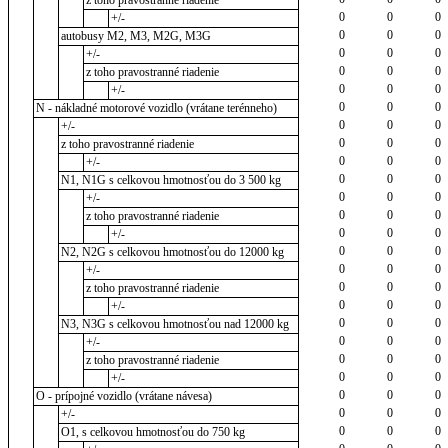
z toho pravostranné riadenie
0
0
0
+/-
0
0
0
autobusy M2, M3, M2G, M3G
0
0
0
+/-
0
0
0
z toho pravostranné riadenie
0
0
0
+/-
0
0
0
N - nákladné motorové vozidlo (vrátane terénneho)
0
0
0
+/-
0
0
0
z toho pravostranné riadenie
0
0
0
+/-
0
0
0
N1, N1G s celkovou hmotnosťou do 3 500 kg
0
0
0
+/-
0
0
0
z toho pravostranné riadenie
0
0
0
+/-
0
0
0
N2, N2G s celkovou hmotnosťou do 12000 kg
0
0
0
+/-
0
0
0
z toho pravostranné riadenie
0
0
0
+/-
0
0
0
N3, N3G s celkovou hmotnosťou nad 12000 kg
0
0
0
+/-
0
0
0
z toho pravostranné riadenie
0
0
0
+/-
0
0
0
O - prípojné vozidlo (vrátane návesa)
0
0
0
+/-
0
0
0
O1, s celkovou hmotnosťou do 750 kg