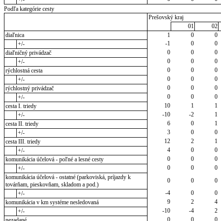
Podľa kategórie cesty
Prešovský kraj
01
02
diaľnica
1
0
0
-1
0
0
+/-
0
0
0
diaľničný privádzač
0
0
0
+/-
0
0
0
rýchlostná cesta
0
0
0
+/-
0
0
0
rýchlostný privádzač
0
0
0
+/-
10
1
1
cesta I. triedy
-10
-2
1
+/-
6
0
1
cesta II. triedy
3
0
0
+/-
12
2
1
cesta III. triedy
4
0
0
+/-
0
0
0
komunikácia účelová - poľné a lesné cesty
0
0
0
+/-
komunikácia účelová - ostatné (parkoviská, príjazdy k
0
0
0
továrňam, pieskovňam, skladom a pod.)
-4
0
0
+/-
9
2
4
komunikácia v km systéme nesledovaná
-10
-4
2
+/-
0
0
0
nezadané