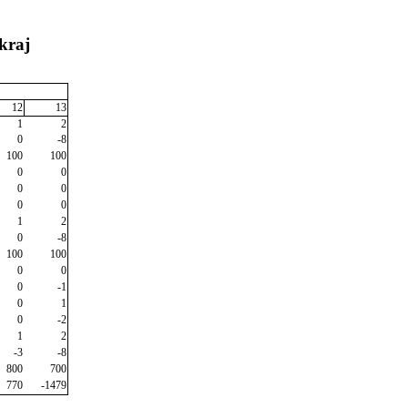
kraj
12
13
1
2
0
-8
100
100
0
0
0
0
0
0
1
2
0
-8
100
100
0
0
0
-1
0
1
0
-2
1
2
-3
-8
800
700
770
-1479