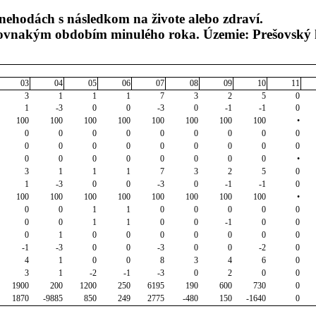
ehodách s následkom na živote alebo zdraví.
 rovnakým obdobím minulého roka. Územie: Prešovský 
03
04
05
06
07
08
09
10
11
3
1
1
1
7
3
2
5
0
1
-3
0
0
-3
0
-1
-1
0
100
100
100
100
100
100
100
100
•
0
0
0
0
0
0
0
0
0
0
0
0
0
0
0
0
0
0
0
0
0
0
0
0
0
0
•
3
1
1
1
7
3
2
5
0
1
-3
0
0
-3
0
-1
-1
0
100
100
100
100
100
100
100
100
•
0
0
1
1
0
0
0
0
0
0
0
1
1
0
0
-1
0
0
0
1
0
0
0
0
0
0
0
-1
-3
0
0
-3
0
0
-2
0
4
1
0
0
8
3
4
6
0
3
1
-2
-1
-3
0
2
0
0
1900
200
1200
250
6195
190
600
730
0
1870
-9885
850
249
2775
-480
150
-1640
0