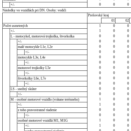
0
0
0
+/-
Následky vo vozidlách pri DN. Osoby: vodiči
Prešovský kraj
01
02
Počet usmrtených
1
0
0
1
0
0
+/-
0
0
0
L - motocykel, motorová trojkolka, štvorkolka
0
0
0
+/-
0
0
0
malé motocykle L1e, L2e
0
0
0
+/-
0
0
0
motocykle L3e, L4e
0
0
0
+/-
0
0
0
motorové trojkolky L5e
0
0
0
+/-
0
0
0
štvorkolky L6e, L7e
0
0
0
+/-
0
0
0
LS - snežný skúter
0
0
0
+/-
1
0
0
M - osobné motorové vozidlo (vrátane terénneho)
1
0
0
+/-
0
0
0
z toho pravostranné riadenie
0
0
0
+/-
1
0
0
osobné motorové vozidlá M1, M1G
1
0
0
+/-
0
0
0