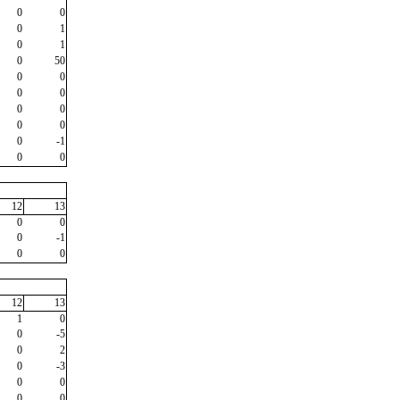
0
0
0
1
0
1
0
50
0
0
0
0
0
0
0
0
0
-1
0
0
12
13
0
0
0
-1
0
0
12
13
1
0
0
-5
0
2
0
-3
0
0
0
0