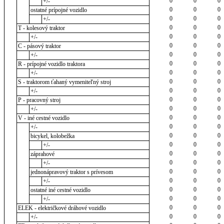
0
0
0
+/-
0
0
0
ostatné prípojné vozidlo
0
0
0
+/-
0
0
0
T - kolesový traktor
0
0
0
+/-
0
0
0
C - pásový traktor
0
0
0
+/-
0
0
0
R - prípojné vozidlo traktora
0
0
0
+/-
0
0
0
S - traktorom ťahaný vymeniteľný stroj
0
0
0
+/-
0
0
0
P - pracovný stroj
0
0
0
+/-
0
0
0
V - iné cestné vozidlo
0
0
0
+/-
0
0
0
bicykel, kolobežka
0
0
0
+/-
0
0
0
záprahové
0
0
0
+/-
0
0
0
jednonápravový traktor s prívesom
0
0
0
+/-
0
0
0
ostatné iné cestné vozidlo
0
0
0
+/-
0
0
0
ELEK - električkové dráhové vozidlo
0
0
0
+/-