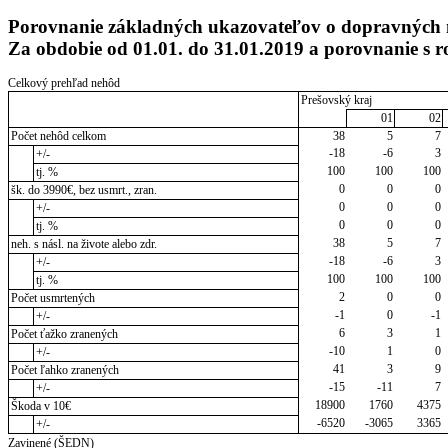
Porovnanie základných ukazovateľov o dopravných n
Za obdobie od 01.01. do 31.01.2019 a porovnanie s
Celkový prehľad nehôd
Prešovský kraj
01
02
Počet nehôd celkom
38
5
7
-18
-6
3
+/-
100
100
100
tj. %
0
0
0
šk. do 3990€, bez usmrt., zran.
0
0
0
+/-
0
0
0
tj. %
38
5
7
neh. s násl. na živote alebo zdr.
-18
-6
3
+/-
100
100
100
tj. %
2
0
0
Počet usmrtených
-1
0
-1
+/-
6
3
1
Počet ťažko zranených
-10
1
0
+/-
41
3
9
Počet ľahko zranených
-15
-11
7
+/-
18900
1760
4375
Škoda v 10€
-6520
-3065
3365
+/-
Zavinené (ŠEDN)