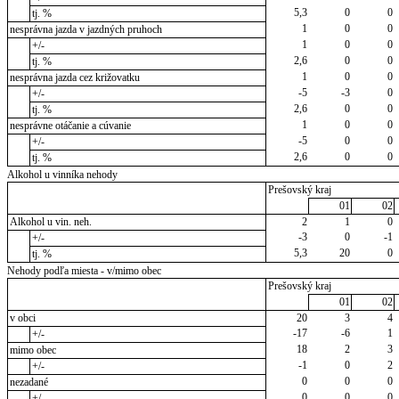
5,3
0
0
tj. %
1
0
0
nesprávna jazda v jazdných pruhoch
1
0
0
+/-
2,6
0
0
tj. %
1
0
0
nesprávna jazda cez križovatku
-5
-3
0
+/-
2,6
0
0
tj. %
1
0
0
nesprávne otáčanie a cúvanie
-5
0
0
+/-
2,6
0
0
tj. %
Alkohol u vinníka nehody
Prešovský kraj
01
02
Alkohol u vin. neh.
2
1
0
-3
0
-1
+/-
5,3
20
0
tj. %
Nehody podľa miesta - v/mimo obec
Prešovský kraj
01
02
v obci
20
3
4
-17
-6
1
+/-
18
2
3
mimo obec
-1
0
2
+/-
0
0
0
nezadané
0
0
0
+/-