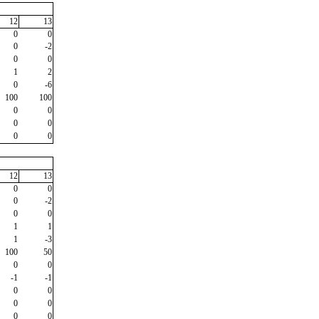
12
13
0
0
0
-2
0
0
1
2
0
-6
100
100
0
0
0
0
0
0
12
13
0
0
0
-2
0
0
1
1
1
-3
100
50
0
0
-1
-1
0
0
0
0
0
0