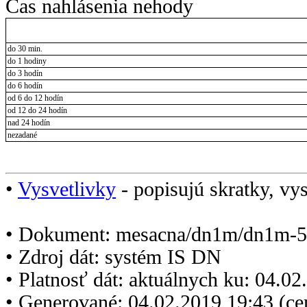
Čas nahlásenia nehody
do 30 min.
do 1 hodiny
do 3 hodín
do 6 hodín
od 6 do 12 hodín
od 12 do 24 hodín
nad 24 hodín
nezadané
•
Vysvetlivky
- popisujú skratky, vys
• Dokument: mesacna/dn1m/dn1m-5
• Zdroj dát: systém IS DN
• Platnosť dát: aktuálnych ku: 04.0
• Generované: 04.02.2019 19:43 (c