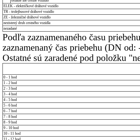
ostatné iné cestné vozidlo
ELEK - električkové dráhové vozidlo
TR - trolejbusové dráhové vozidlo
ZE - železničné dráhové vozidlo
nezistený druh cestného vozidla
nezadané
Podľa zaznamenaného času priebehu
zaznamenaný čas priebehu (DN od: -
Ostatné sú zaradené pod položku "ne
0 - 1 hod
1 - 2 hod
2 - 3 hod
3 - 4 hod
4 - 5 hod
5 - 6 hod
6 - 7 hod
7 - 8 hod
8 - 9 hod
9 - 10 hod
10 - 11 hod
11 - 12 hod