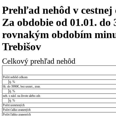
Prehľad nehôd v cestnej
Za obdobie od 01.01. do 
rovnakým obdobím minul
Trebišov
Celkový prehľad nehôd
Počet nehôd celkom
tj. %
šk. do 3990€, bez usmrt., zran.
tj. %
neh. s násl. na živote alebo zdr.
tj. %
Počet usmrtených
Počet ťažko zranených
Počet ľahko zranených