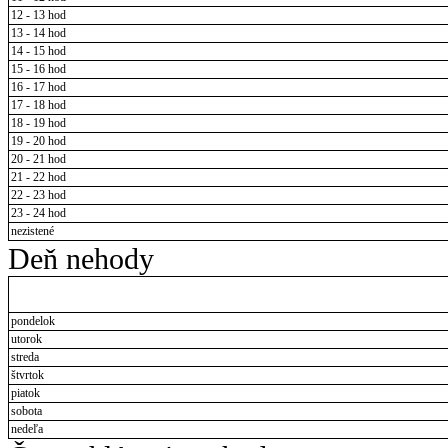
12 - 13 hod
13 - 14 hod
14 - 15 hod
15 - 16 hod
16 - 17 hod
17 - 18 hod
18 - 19 hod
19 - 20 hod
20 - 21 hod
21 - 22 hod
22 - 23 hod
23 - 24 hod
nezistené
Deň nehody
pondelok
utorok
streda
štvrtok
piatok
sobota
nedeľa