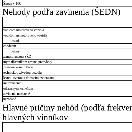
Škoda v 10€
Nehody podľa zavinenia (ŠEDN)
vodičom motorového vozidla
vodičom nemotorového vozidla
deťmi
chodcom
deťmi
zamestnancom SŽD
iným účastníkom cestnej premávky
závadou komunikácie
technickou závadou vozidla
lesnou zverou a domácimi zvieratami
iné zavinenie
odrazeným kameňom
zavinenie nezistené
nezadané
Hlavné príčiny nehôd (podľa frekve
hlavných vinníkov