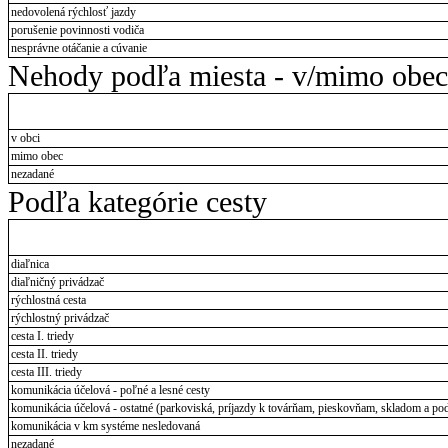
nedovolená rýchlosť jazdy
porušenie povinnosti vodiča
nesprávne otáčanie a cúvanie
Nehody podľa miesta - v/mimo obec
v obci
mimo obec
nezadané
Podľa kategórie cesty
diaľnica
diaľničný privádzač
rýchlostná cesta
rýchlostný privádzač
cesta I. triedy
cesta II. triedy
cesta III. triedy
komunikácia účelová - poľné a lesné cesty
komunikácia účelová - ostatné (parkoviská, príjazdy k továrňam, pieskovňam, skladom a pod
komunikácia v km systéme nesledovaná
nezadané