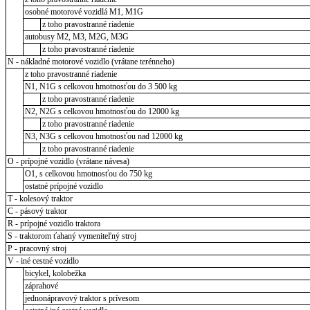
osobné motorové vozidlá M1, M1G
z toho pravostranné riadenie
autobusy M2, M3, M2G, M3G
z toho pravostranné riadenie
N - nákladné motorové vozidlo (vrátane terénneho)
z toho pravostranné riadenie
N1, N1G s celkovou hmotnosťou do 3 500 kg
z toho pravostranné riadenie
N2, N2G s celkovou hmotnosťou do 12000 kg
z toho pravostranné riadenie
N3, N3G s celkovou hmotnosťou nad 12000 kg
z toho pravostranné riadenie
O - prípojné vozidlo (vrátane návesa)
O1, s celkovou hmotnosťou do 750 kg
ostatné prípojné vozidlo
T - kolesový traktor
C - pásový traktor
R - prípojné vozidlo traktora
S - traktorom ťahaný vymeniteľný stroj
P - pracovný stroj
V - iné cestné vozidlo
bicykel, kolobežka
záprahové
jednonápravový traktor s prívesom