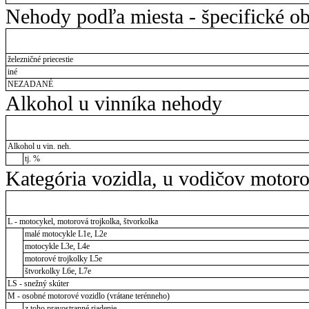
Nehody podľa miesta - špecifické ob
železničné priecestie
iné
NEZADANÉ
Alkohol u vinníka nehody
Alkohol u vin. neh.
tj. %
Kategória vozidla, u vodičov motor
L - motocykel, motorová trojkolka, štvorkolka
malé motocykle L1e, L2e
motocykle L3e, L4e
motorové trojkolky L5e
štvorkolky L6e, L7e
LS - snežný skúter
M - osobné motorové vozidlo (vrátane terénneho)
z toho pravostranné riadenie