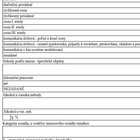
diaľničný privádzač
rýchlostná cesta
rýchlostný privádzač
cesta I. triedy
cesta II. triedy
cesta III. triedy
komunikácia účelová - poľné a lesné cesty
komunikácia účelová - ostatné (parkoviská, príjazdy k továrňam, pieskovňam, skladom a pod
komunikácia v km systéme nesledovaná
nezadané
Nehody podľa miesta - špecifické objekty
železničné priecestie
iné
NEZADANÉ
Alkohol u vinníka nehody
Alkohol u vin. neh.
tj. %
Kategória vozidla, u vodičov motorového vozidla vinníkov
L - motocykel, motorová trojkolka, štvorkolka