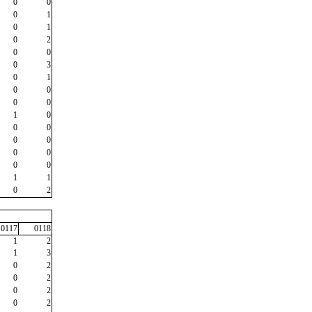
0
0
0
1
0
1
0
2
0
0
0
3
0
1
0
0
0
0
1
0
0
0
0
0
0
0
0
0
1
1
0
2
0117
0118
1
2
1
3
0
2
0
2
0
2
0
2