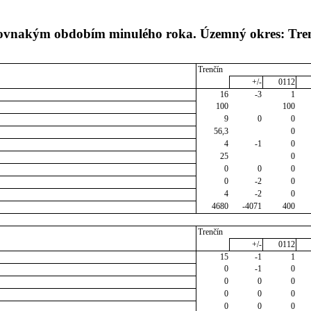
 rovnakým obdobím minulého roka. Územný okres: Tre
Trenčín
+/-
0112
16
-3
1
100
100
9
0
0
56,3
0
4
-1
0
25
0
0
0
0
0
-2
0
4
-2
0
4680
-4071
400
Trenčín
+/-
0112
15
-1
1
0
-1
0
0
0
0
0
0
0
0
0
0