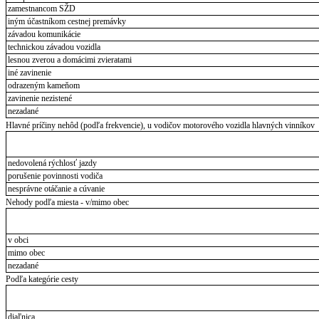
zamestnancom SŽD
iným účastníkom cestnej premávky
závadou komunikácie
technickou závadou vozidla
lesnou zverou a domácimi zvieratami
iné zavinenie
odrazeným kameňom
zavinenie nezistené
nezadané
Hlavné príčiny nehôd (podľa frekvencie), u vodičov motorového vozidla hlavných vinníkov
nedovolená rýchlosť jazdy
porušenie povinnosti vodiča
nesprávne otáčanie a cúvanie
Nehody podľa miesta - v/mimo obec
v obci
mimo obec
nezadané
Podľa kategórie cesty
diaľnica