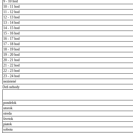
9 - 10 hod
10 - 11 hod
11 - 12 hod
12 - 13 hod
13 - 14 hod
14 - 15 hod
15 - 16 hod
16 - 17 hod
17 - 18 hod
18 - 19 hod
19 - 20 hod
20 - 21 hod
21 - 22 hod
22 - 23 hod
23 - 24 hod
nezistené
Deň nehody
pondelok
utorok
streda
štvrtok
piatok
sobota