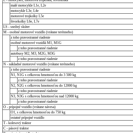
malé motocykle L1e, L2e
motocykle L3e, L4e
motorové trojkolky L5e
štvorkolky L6e, L7e
LS - snežný skúter
M - osobné motorové vozidlo (vrátane terénneho)
z toho pravostranné riadenie
osobné motorové vozidlá M1, M1G
z toho pravostranné riadenie
autobusy M2, M3, M2G, M3G
z toho pravostranné riadenie
N - nákladné motorové vozidlo (vrátane terénneho)
z toho pravostranné riadenie
N1, N1G s celkovou hmotnosťou do 3 500 kg
z toho pravostranné riadenie
N2, N2G s celkovou hmotnosťou do 12000 kg
z toho pravostranné riadenie
N3, N3G s celkovou hmotnosťou nad 12000 kg
z toho pravostranné riadenie
O - prípojné vozidlo (vrátane návesa)
O1, s celkovou hmotnosťou do 750 kg
ostatné prípojné vozidlo
T - kolesový traktor
C - pásový traktor