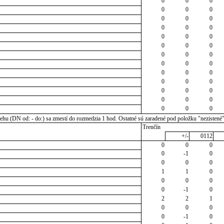
0
0
0
0
0
0
0
0
0
0
0
0
0
0
0
0
0
0
0
0
0
0
0
0
0
0
0
0
0
0
0
0
0
0
0
0
0
0
0
u (DN od: - do:) sa zmestí do rozmedzia 1 hod. Ostatné sú zaradené pod položku "nezistené
Trenčín
+/-
0112
0
0
0
0
-1
0
0
0
0
1
1
0
0
0
0
0
-1
0
2
2
1
0
0
0
0
-1
0