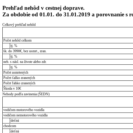
Prehľad nehôd v cestnej doprave.
Za obdobie od 01.01. do 31.01.2019 a porovnanie s
Celkový prehľad nehôd
Počet nehôd celkom
tj. %
šk. do 3990€, bez usmrt., zran.
tj. %
neh. s násl. na živote alebo zdr.
tj. %
Počet usmrtených
Počet ťažko zranených
Počet ľahko zranených
Škoda v 10€
Nehody podľa zavinenia (ŠEDN)
vodičom motorového vozidla
vodičom nemotorového vozidla
deťmi
chodcom
deťmi