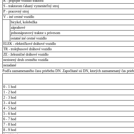
R - prípojné vozidlo traktora
S - traktorom ťahaný vymeniteľný stroj
P - pracovný stroj
V - iné cestné vozidlo
bicykel, kolobežka
záprahové
jednonápravový traktor s prívesom
ostatné iné cestné vozidlo
ELEK - električkové dráhové vozidlo
TR - trolejbusové dráhové vozidlo
ZE - železničné dráhové vozidlo
nezistený druh cestného vozidla
nezadané
Podľa zaznamenaného času priebehu DN. Započítané sú DN, ktorých zaznamenaný čas priebeh
0 - 1 hod
1 - 2 hod
2 - 3 hod
3 - 4 hod
4 - 5 hod
5 - 6 hod
6 - 7 hod
7 - 8 hod
8 - 9 hod