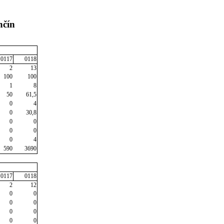
nčín
0117
0118
2
13
100
100
1
8
50
61,5
0
4
0
30,8
0
0
0
0
0
4
590
3690
0117
0118
2
12
0
0
0
0
0
0
0
0