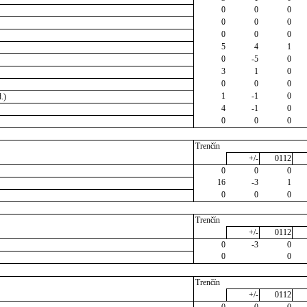
0
0
0
0
0
0
0
0
0
5
4
1
0
-5
0
3
1
0
0
0
0
1
-1
0
.)
4
-1
0
0
0
0
Trenčín
+/-
0112
0
0
0
16
-3
1
0
0
0
Trenčín
+/-
0112
0
-3
0
0
0
Trenčín
+/-
0112
0
0
0