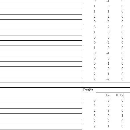
0
-1
0
1
0
0
1
1
0
2
2
0
0
-2
0
3
2
0
1
0
0
0
0
0
0
-2
0
1
0
0
0
-1
0
0
0
0
0
-1
0
0
0
0
2
1
0
2
-2
0
Trenčín
+/-
0112
3
-3
0
4
0
0
2
-3
0
3
0
1
2
2
0
2
1
0