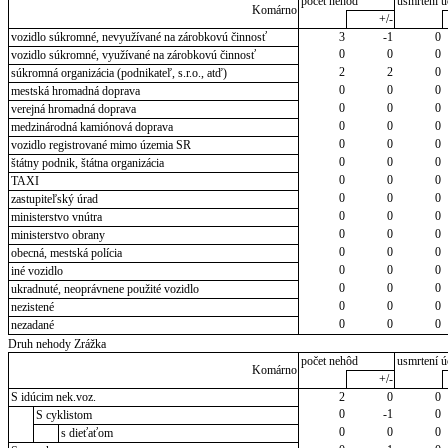
počet nehôd
usmrtení ú
Komárno
+/-
vozidlo súkromné, nevyužívané na zárobkovú činnosť
3
-1
0
0
0
0
vozidlo súkromné, využívané na zárobkovú činnosť
2
2
0
súkromná organizácia (podnikateľ, s.r.o., atď)
0
0
0
mestská hromadná doprava
0
0
0
verejná hromadná doprava
0
0
0
medzinárodná kamiónová doprava
0
0
0
vozidlo registrované mimo územia SR
0
0
0
štátny podnik, štátna organizácia
0
0
0
TAXI
0
0
0
zastupiteľský úrad
0
0
0
ministerstvo vnútra
0
0
0
ministerstvo obrany
0
0
0
obecná, mestská polícia
0
0
0
iné vozidlo
0
0
0
ukradnuté, neoprávnene použité vozidlo
0
0
0
nezistené
0
0
0
nezadané
Druh nehody Zrážka
počet nehôd
usmrtení ú
Komárno
+/-
S idúcim nek.voz.
2
0
0
0
-1
0
S cyklistom
0
0
0
s dieťaťom