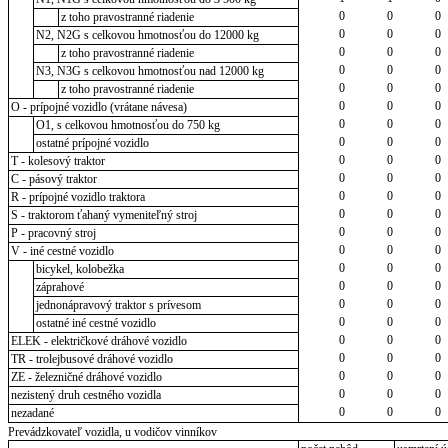
0
0
0
z toho pravostranné riadenie
0
0
0
N2, N2G s celkovou hmotnosťou do 12000 kg
0
0
0
z toho pravostranné riadenie
0
0
0
N3, N3G s celkovou hmotnosťou nad 12000 kg
0
0
0
z toho pravostranné riadenie
0
0
0
O - prípojné vozidlo (vrátane návesa)
0
0
0
O1, s celkovou hmotnosťou do 750 kg
0
0
0
ostatné prípojné vozidlo
0
0
0
T - kolesový traktor
0
0
0
C - pásový traktor
0
0
0
R - prípojné vozidlo traktora
0
0
0
S - traktorom ťahaný vymeniteľný stroj
0
0
0
P - pracovný stroj
0
0
0
V - iné cestné vozidlo
0
0
0
bicykel, kolobežka
0
0
0
záprahové
0
0
0
jednonápravový traktor s prívesom
0
0
0
ostatné iné cestné vozidlo
0
0
0
ELEK - električkové dráhové vozidlo
0
0
0
TR - trolejbusové dráhové vozidlo
0
0
0
ZE - železničné dráhové vozidlo
0
0
0
nezistený druh cestného vozidla
0
0
0
nezadané
Prevádzkovateľ vozidla, u vodičov vinníkov