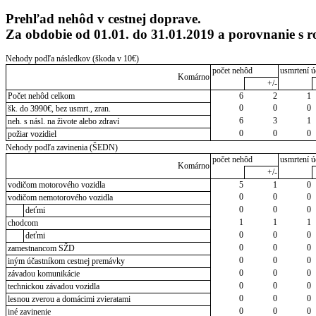
Prehľad nehôd v cestnej doprave.
Za obdobie od 01.01. do 31.01.2019 a porovnanie 
Nehody podľa následkov (škoda v 10€)
počet nehôd
usmrtení ú
Komárno
+/-
Počet nehôd celkom
6
2
1
0
0
0
šk. do 3990€, bez usmrt., zran.
6
3
1
neh. s násl. na živote alebo zdraví
0
0
0
požiar vozidiel
Nehody podľa zavinenia (ŠEDN)
počet nehôd
usmrtení ú
Komárno
+/-
vodičom motorového vozidla
5
1
0
0
0
0
vodičom nemotorového vozidla
0
0
0
deťmi
1
1
1
chodcom
0
0
0
deťmi
0
0
0
zamestnancom SŽD
0
0
0
iným účastníkom cestnej premávky
0
0
0
závadou komunikácie
0
0
0
technickou závadou vozidla
0
0
0
lesnou zverou a domácimi zvieratami
0
0
0
iné zavinenie