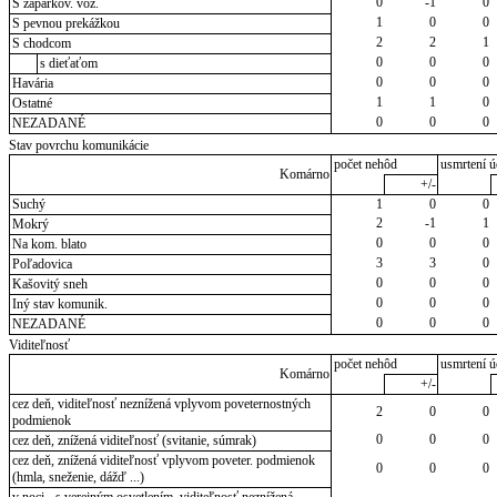
0
-1
0
S zaparkov. voz.
1
0
0
S pevnou prekážkou
2
2
1
S chodcom
0
0
0
s dieťaťom
0
0
0
Havária
1
1
0
Ostatné
0
0
0
NEZADANÉ
Stav povrchu komunikácie
počet nehôd
usmrtení ú
Komárno
+/-
Suchý
1
0
0
2
-1
1
Mokrý
0
0
0
Na kom. blato
3
3
0
Poľadovica
0
0
0
Kašovitý sneh
0
0
0
Iný stav komunik.
0
0
0
NEZADANÉ
Viditeľnosť
počet nehôd
usmrtení ú
Komárno
+/-
cez deň, viditeľnosť neznížená vplyvom poveternostných
2
0
0
podmienok
0
0
0
cez deň, znížená viditeľnosť (svitanie, súmrak)
cez deň, znížená viditeľnosť vplyvom poveter. podmienok
0
0
0
(hmla, sneženie, dážď ...)
v noci - s verejným osvetlením, viditeľnosť neznížená