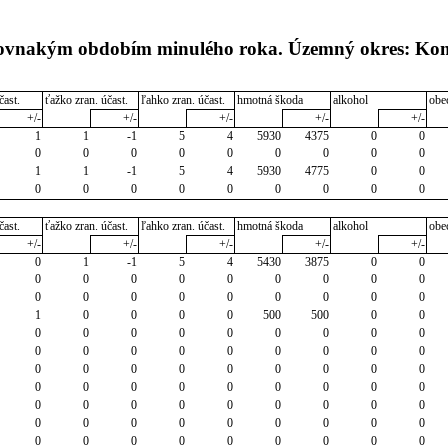
s rovnakým obdobím minulého roka. Územný okres: K
čast.
ťažko zran. účast.
ľahko zran. účast.
hmotná škoda
alkohol
obe
+/-
+/-
+/-
+/-
+/-
1
1
-1
5
4
5930
4375
0
0
0
0
0
0
0
0
0
0
0
1
1
-1
5
4
5930
4775
0
0
0
0
0
0
0
0
0
0
0
čast.
ťažko zran. účast.
ľahko zran. účast.
hmotná škoda
alkohol
obe
+/-
+/-
+/-
+/-
+/-
0
1
-1
5
4
5430
3875
0
0
0
0
0
0
0
0
0
0
0
0
0
0
0
0
0
0
0
0
1
0
0
0
0
500
500
0
0
0
0
0
0
0
0
0
0
0
0
0
0
0
0
0
0
0
0
0
0
0
0
0
0
0
0
0
0
0
0
0
0
0
0
0
0
0
0
0
0
0
0
0
0
0
0
0
0
0
0
0
0
0
0
0
0
0
0
0
0
0
0
0