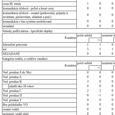
1
0
0
cesta III. triedy
0
0
0
komunikácia účelová - poľné a lesné cesty
komunikácia účelová - ostatné (parkoviská, príjazdy k
0
0
0
továrňam, pieskovňam, skladom a pod.)
0
0
0
komunikácia v km systéme nesledovaná
0
0
0
nezadané
Nehody podľa miesta - špecifické objekty
počet nehôd
usmrtení ú
Komárno
+/-
železničné priecestie
1
1
0
5
1
1
iné
0
0
0
NEZADANÉ
Kategória vodiča, u vodičov vinníkov
počet nehôd
usmrtení ú
Komárno
+/-
Vod. preukaz A do 50cc
0
0
0
0
0
0
Vod. preukaz A
3
0
0
Vod. preukaz B
0
0
0
mladší ako 18 rokov
2
2
0
Vod. preukaz C
0
-1
0
Vod. preukaz D
0
0
0
Vod. preukaz T
0
0
0
Bez príslušného VO
0
0
0
ostatní vodiči
0
0
0
nezistené, vodič ušiel