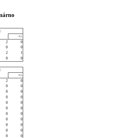
omárno
c
+/-
2
0
0
0
2
1
0
0
c
+/-
2
0
0
0
0
0
0
0
0
0
0
0
0
0
0
0
0
0
0
0
0
0