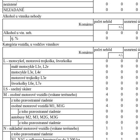
0
0
0
nezistené
0
0
0
NEZADANÉ
Alkohol u vinníka nehody
počet nehôd
usmrtení ú
Komárno
+/-
Alkohol u vin. neh.
0
0
0
0
0
tj. %
Kategória vozidla, u vodičov vinníkov
počet nehôd
usmrtení ú
Komárno
+/-
L - motocykel, motorová trojkolka, štvorkolka
0
0
0
0
0
0
malé motocykle L1e, L2e
0
0
0
motocykle L3e, L4e
0
0
0
motorové trojkolky L5e
0
0
0
štvorkolky L6e, L7e
0
0
0
LS - snežný skúter
4
0
0
M - osobné motorové vozidlo (vrátane terénneho)
0
0
0
z toho pravostranné riadenie
4
0
0
osobné motorové vozidlá M1, M1G
0
0
0
z toho pravostranné riadenie
0
0
0
autobusy M2, M3, M2G, M3G
0
0
0
z toho pravostranné riadenie
1
1
0
N - nákladné motorové vozidlo (vrátane terénneho)
0
0
0
z toho pravostranné riadenie
1
1
0
N1, N1G s celkovou hmotnosťou do 3 500 kg