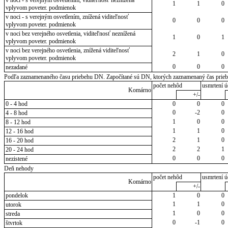
1
1
0
vplyvom poveter. podmienok
v noci - s verejným osvetlením, znížená viditeľnosť
0
0
0
vplyvom poveter. podmienok
v noci bez verejného osvetlenia, viditeľnosť neznížená
1
0
1
vplyvom poveter. podmienok
v noci bez verejného osvetlenia, znížená viditeľnosť
2
1
0
vplyvom poveter. podmienok
0
0
0
nezadané
Podľa zaznamenaného času priebehu DN. Započítané sú DN, ktorých zaznamenaný čas priebeh
počet nehôd
usmrtení ú
Komárno
+/-
0 - 4 hod
0
0
0
0
-2
0
4 - 8 hod
1
0
0
8 - 12 hod
1
1
0
12 - 16 hod
2
1
0
16 - 20 hod
2
2
1
20 - 24 hod
0
0
0
nezistené
Deň nehody
počet nehôd
usmrtení ú
Komárno
+/-
pondelok
1
0
0
1
1
0
utorok
1
0
0
streda
0
-1
0
štvrtok