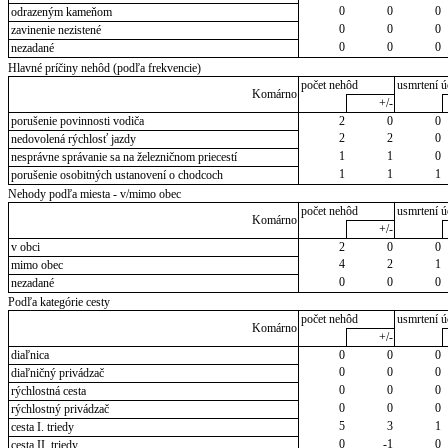
0
0
0
odrazeným kameňom
0
0
0
zavinenie nezistené
0
0
0
nezadané
Hlavné príčiny nehôd (podľa frekvencie)
počet nehôd
usmrtení ú
Komárno
+/-
porušenie povinnosti vodiča
2
0
0
2
2
0
nedovolená rýchlosť jazdy
1
1
0
nesprávne správanie sa na železničnom priecestí
1
1
1
porušenie osobitných ustanovení o chodcoch
Nehody podľa miesta - v/mimo obec
počet nehôd
usmrtení ú
Komárno
+/-
v obci
2
0
0
4
2
1
mimo obec
0
0
0
nezadané
Podľa kategórie cesty
počet nehôd
usmrtení ú
Komárno
+/-
diaľnica
0
0
0
0
0
0
diaľničný privádzač
0
0
0
rýchlostná cesta
0
0
0
rýchlostný privádzač
5
3
1
cesta I. triedy
0
-1
0
cesta II. triedy