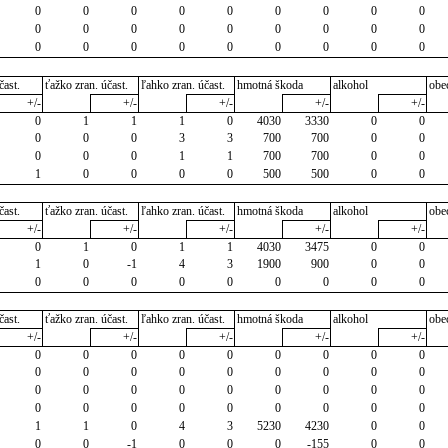
0
0
0
0
0
0
0
0
0
0
0
0
0
0
0
0
0
0
0
0
0
0
0
0
0
0
0
čast.
ťažko zran. účast.
ľahko zran. účast.
hmotná škoda
alkohol
obe
+/-
+/-
+/-
+/-
+/-
0
1
1
1
0
4030
3330
0
0
0
0
0
3
3
700
700
0
0
0
0
0
1
1
700
700
0
0
1
0
0
0
0
500
500
0
0
čast.
ťažko zran. účast.
ľahko zran. účast.
hmotná škoda
alkohol
obe
+/-
+/-
+/-
+/-
+/-
0
1
0
1
1
4030
3475
0
0
1
0
-1
4
3
1900
900
0
0
0
0
0
0
0
0
0
0
0
čast.
ťažko zran. účast.
ľahko zran. účast.
hmotná škoda
alkohol
obe
+/-
+/-
+/-
+/-
+/-
0
0
0
0
0
0
0
0
0
0
0
0
0
0
0
0
0
0
0
0
0
0
0
0
0
0
0
0
0
0
0
0
0
0
0
0
1
1
0
4
3
5230
4230
0
0
0
0
-1
0
0
0
-155
0
0