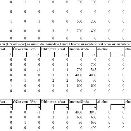
0
1
1
0
0
30
30
0
0
0
0
0
0
0
0
0
0
0
1
0
-1
0
0
500
-200
0
0
0
0
0
3
2
700
400
0
0
0
0
0
0
0
0
0
0
0
u (DN od: - do:) sa zmestí do rozmedzia 1 hod. Ostatné sú zaradené pod položku "nezistené
čast.
ťažko zran. účast.
ľahko zran. účast.
hmotná škoda
alkohol
obe
+/-
+/-
+/-
+/-
+/-
0
0
0
0
0
0
0
0
0
0
0
0
0
-1
0
-700
0
0
0
0
-1
1
1
700
545
0
0
0
0
0
1
1
4000
4000
0
0
0
1
0
2
2
630
-70
0
0
1
0
0
1
1
600
600
0
0
0
0
0
0
0
0
0
0
0
čast.
ťažko zran. účast.
ľahko zran. účast.
hmotná škoda
alkohol
obe
+/-
+/-
+/-
+/-
+/-
0
0
-1
1
1
4000
3845
0
0
0
0
0
2
2
600
600
0
0
0
1
0
0
0
30
-670
0
0
0
0
0
0
0
0
-400
0
0