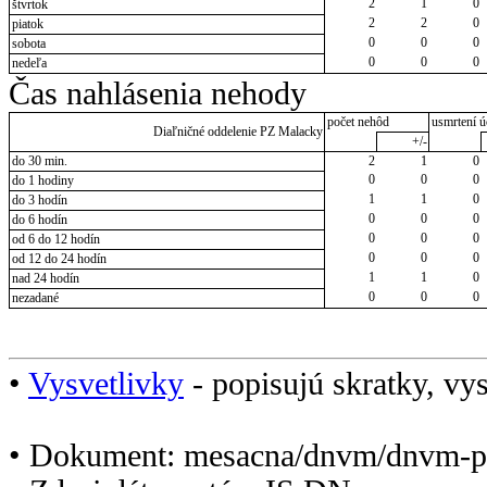
2
1
0
štvrtok
2
2
0
piatok
0
0
0
sobota
0
0
0
nedeľa
Čas nahlásenia nehody
počet nehôd
usmrtení ú
Diaľničné oddelenie PZ Malacky
+/-
do 30 min.
2
1
0
0
0
0
do 1 hodiny
1
1
0
do 3 hodín
0
0
0
do 6 hodín
0
0
0
od 6 do 12 hodín
0
0
0
od 12 do 24 hodín
1
1
0
nad 24 hodín
0
0
0
nezadané
•
Vysvetlivky
- popisujú skratky, vys
• Dokument: mesacna/dnvm/dnvm-p