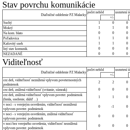
Stav povrchu komunikácie
počet nehôd
usmrtení ú
Diaľničné oddelenie PZ Malacky
+/-
Suchý
1
0
0
1
1
0
Mokrý
0
0
0
Na kom. blato
1
1
0
Poľadovica
1
1
0
Kašovitý sneh
0
0
0
Iný stav komunik.
0
0
0
NEZADANÉ
Viditeľnosť
počet nehôd
usmrtení ú
Diaľničné oddelenie PZ Malacky
+/-
cez deň, viditeľnosť neznížená vplyvom poveternostných
2
2
0
podmienok
0
0
0
cez deň, znížená viditeľnosť (svitanie, súmrak)
cez deň, znížená viditeľnosť vplyvom poveter. podmienok
1
1
0
(hmla, sneženie, dážď ...)
v noci - s verejným osvetlením, viditeľnosť neznížená
0
-1
0
vplyvom poveter. podmienok
v noci - s verejným osvetlením, znížená viditeľnosť
0
0
0
vplyvom poveter. podmienok
v noci bez verejného osvetlenia, viditeľnosť neznížená
0
0
0
vplyvom poveter. podmienok