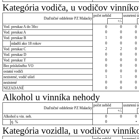
Kategória vodiča, u vodičov vinník
počet nehôd
usmrtení ú
Diaľničné oddelenie PZ Malacky
+/-
Vod. preukaz A do 50cc
0
0
0
0
0
0
Vod. preukaz A
1
0
0
Vod. preukaz B
0
0
0
mladší ako 18 rokov
2
2
0
Vod. preukaz C
0
0
0
Vod. preukaz D
0
0
0
Vod. preukaz T
0
0
0
Bez príslušného VO
0
0
0
ostatní vodiči
1
1
0
nezistené, vodič ušiel
0
0
0
nezistené
0
0
0
NEZADANÉ
Alkohol u vinníka nehody
počet nehôd
usmrtení ú
Diaľničné oddelenie PZ Malacky
+/-
Alkohol u vin. neh.
0
0
0
0
•
tj. %
Kategória vozidla, u vodičov vinník
počet nehôd
usmrtení ú