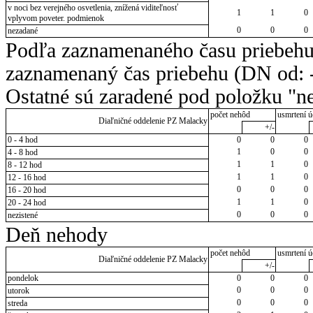
v noci bez verejného osvetlenia, znížená viditeľnosť
1
1
0
vplyvom poveter. podmienok
0
0
0
nezadané
Podľa zaznamenaného času priebehu
zaznamenaný čas priebehu (DN od: -
Ostatné sú zaradené pod položku "ne
počet nehôd
usmrtení ú
Diaľničné oddelenie PZ Malacky
+/-
0 - 4 hod
0
0
0
1
0
0
4 - 8 hod
1
1
0
8 - 12 hod
1
1
0
12 - 16 hod
0
0
0
16 - 20 hod
1
1
0
20 - 24 hod
0
0
0
nezistené
Deň nehody
počet nehôd
usmrtení ú
Diaľničné oddelenie PZ Malacky
+/-
pondelok
0
0
0
0
0
0
utorok
0
0
0
streda