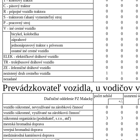
T - kolesový traktor
0
0
0
C - pásový traktor
0
0
0
R - prípojné vozidlo traktora
0
0
0
S - traktorom ťahaný vymeniteľný stroj
0
0
0
P - pracovný stroj
0
0
0
V - iné cestné vozidlo
0
0
0
bicykel, kolobežka
0
0
0
záprahové
0
0
0
jednonápravový traktor s prívesom
0
0
0
ostatné iné cestné vozidlo
0
0
0
ELEK - električkové dráhové vozidlo
0
0
0
TR - trolejbusové dráhové vozidlo
0
0
0
ZE - železničné dráhové vozidlo
1
1
0
nezistený druh cestného vozidla
0
0
0
nezadané
Prevádzkovateľ vozidla, u vodičov 
počet nehôd
usmrtení ú
Diaľničné oddelenie PZ Malacky
+/-
vozidlo súkromné, nevyužívané na zárobkovú činnosť
0
0
0
0
0
0
vozidlo súkromné, využívané na zárobkovú činnosť
3
3
0
súkromná organizácia (podnikateľ, s.r.o., atď)
0
0
0
mestská hromadná doprava
0
0
0
verejná hromadná doprava
0
0
0
medzinárodná kamiónová doprava