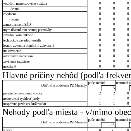
0
0
0
vodičom nemotorového vozidla
0
0
0
deťmi
0
0
0
chodcom
0
0
0
deťmi
0
0
0
zamestnancom SŽD
0
0
0
iným účastníkom cestnej premávky
0
0
0
závadou komunikácie
0
0
0
technickou závadou vozidla
0
0
0
lesnou zverou a domácimi zvieratami
0
0
0
iné zavinenie
0
0
0
odrazeným kameňom
0
0
0
zavinenie nezistené
0
0
0
nezadané
Hlavné príčiny nehôd (podľa frekven
počet nehôd
usmrtení ú
Diaľničné oddelenie PZ Malacky
+/-
porušenie povinnosti vodiča
2
2
0
1
1
0
nedovolená rýchlosť jazdy
1
1
0
nesprávna jazda cez križovatku
Nehody podľa miesta - v/mimo obec
počet nehôd
usmrtení ú
Diaľničné oddelenie PZ Malacky
+/-
v obci
0
-1
0