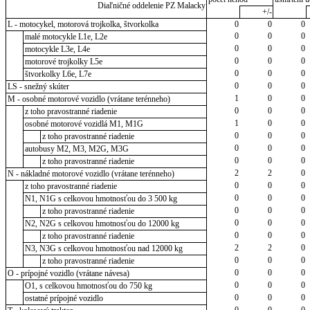
Diaľničné oddelenie PZ Malacky
+/-
L - motocykel, motorová trojkolka, štvorkolka
0
0
0
0
0
0
malé motocykle L1e, L2e
0
0
0
motocykle L3e, L4e
0
0
0
motorové trojkolky L5e
0
0
0
štvorkolky L6e, L7e
0
0
0
LS - snežný skúter
1
0
0
M - osobné motorové vozidlo (vrátane terénneho)
0
0
0
z toho pravostranné riadenie
1
0
0
osobné motorové vozidlá M1, M1G
0
0
0
z toho pravostranné riadenie
0
0
0
autobusy M2, M3, M2G, M3G
0
0
0
z toho pravostranné riadenie
2
2
0
N - nákladné motorové vozidlo (vrátane terénneho)
0
0
0
z toho pravostranné riadenie
0
0
0
N1, N1G s celkovou hmotnosťou do 3 500 kg
0
0
0
z toho pravostranné riadenie
0
0
0
N2, N2G s celkovou hmotnosťou do 12000 kg
0
0
0
z toho pravostranné riadenie
2
2
0
N3, N3G s celkovou hmotnosťou nad 12000 kg
0
0
0
z toho pravostranné riadenie
0
0
0
O - prípojné vozidlo (vrátane návesa)
0
0
0
O1, s celkovou hmotnosťou do 750 kg
0
0
0
ostatné prípojné vozidlo
0
0
0