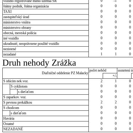
0
-1
0
vozidlo registrované mimo územia SR
0
0
0
štátny podnik, štátna organizácia
0
0
0
TAXI
0
0
0
zastupiteľský úrad
0
0
0
ministerstvo vnútra
0
0
0
ministerstvo obrany
0
0
0
obecná, mestská polícia
0
0
0
iné vozidlo
0
0
0
ukradnuté, neoprávnene použité vozidlo
0
0
0
nezistené
1
1
0
nezadané
Druh nehody Zrážka
počet nehôd
usmrtení ú
Diaľničné oddelenie PZ Malacky
+/-
S idúcim nek.voz.
2
1
0
0
0
0
S cyklistom
0
0
0
s dieťaťom
0
0
0
S zaparkov. voz.
2
2
0
S pevnou prekážkou
0
0
0
S chodcom
0
0
0
s dieťaťom
0
0
0
Havária
0
0
0
Ostatné
0
0
0
NEZADANÉ