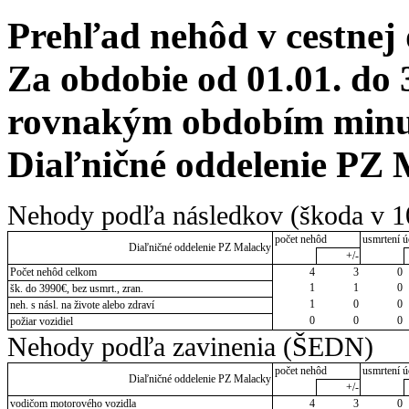
Prehľad nehôd v cestnej
Za obdobie od 01.01. do 
rovnakým obdobím minulé
Diaľničné oddelenie PZ
Nehody podľa následkov (škoda v 1
počet nehôd
usmrtení ú
Diaľničné oddelenie PZ Malacky
+/-
Počet nehôd celkom
4
3
0
1
1
0
šk. do 3990€, bez usmrt., zran.
1
0
0
neh. s násl. na živote alebo zdraví
0
0
0
požiar vozidiel
Nehody podľa zavinenia (ŠEDN)
počet nehôd
usmrtení ú
Diaľničné oddelenie PZ Malacky
+/-
vodičom motorového vozidla
4
3
0