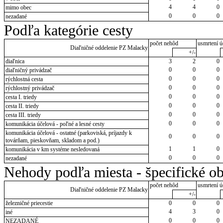
4
4
0
mimo obec
0
0
0
nezadané
Podľa kategórie cesty
počet nehôd
usmrtení ú
Diaľničné oddelenie PZ Malacky
+/-
diaľnica
3
2
0
0
0
0
diaľničný privádzač
0
0
0
rýchlostná cesta
0
0
0
rýchlostný privádzač
0
0
0
cesta I. triedy
0
0
0
cesta II. triedy
0
0
0
cesta III. triedy
0
0
0
komunikácia účelová - poľné a lesné cesty
komunikácia účelová - ostatné (parkoviská, príjazdy k
0
0
0
továrňam, pieskovňam, skladom a pod.)
1
1
0
komunikácia v km systéme nesledovaná
0
0
0
nezadané
Nehody podľa miesta - špecifické ob
počet nehôd
usmrtení ú
Diaľničné oddelenie PZ Malacky
+/-
železničné priecestie
0
0
0
4
3
0
iné
0
0
0
NEZADANÉ