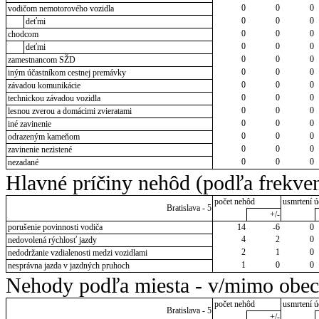
0
0
0
vodičom nemotorového vozidla
0
0
0
deťmi
0
0
0
chodcom
0
0
0
deťmi
0
0
0
zamestnancom SŽD
0
0
0
iným účastníkom cestnej premávky
0
0
0
závadou komunikácie
0
0
0
technickou závadou vozidla
0
0
0
lesnou zverou a domácimi zvieratami
0
0
0
iné zavinenie
0
0
0
odrazeným kameňom
0
0
0
zavinenie nezistené
0
0
0
nezadané
Hlavné príčiny nehôd (podľa frekven
počet nehôd
usmrtení ú
Bratislava - 5
+/-
porušenie povinnosti vodiča
14
-6
0
4
2
0
nedovolená rýchlosť jazdy
2
1
0
nedodržanie vzdialenosti medzi vozidlami
1
0
0
nesprávna jazda v jazdných pruhoch
Nehody podľa miesta - v/mimo obec
počet nehôd
usmrtení ú
Bratislava - 5
+/-