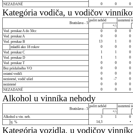
0
0
0
NEZADANÉ
Kategória vodiča, u vodičov vinník
počet nehôd
usmrtení ú
Bratislava - 5
+/-
Vod. preukaz A do 50cc
0
0
0
0
0
0
Vod. preukaz A
13
1
0
Vod. preukaz B
0
0
0
mladší ako 18 rokov
1
1
0
Vod. preukaz C
1
1
0
Vod. preukaz D
0
0
0
Vod. preukaz T
0
0
0
Bez príslušného VO
0
0
0
ostatní vodiči
6
-7
0
nezistené, vodič ušiel
0
0
0
nezistené
0
0
0
NEZADANÉ
Alkohol u vinníka nehody
počet nehôd
usmrtení ú
Bratislava - 5
+/-
Alkohol u vin. neh.
3
1
0
14,3
•
tj. %
Kategória vozidla, u vodičov vinník