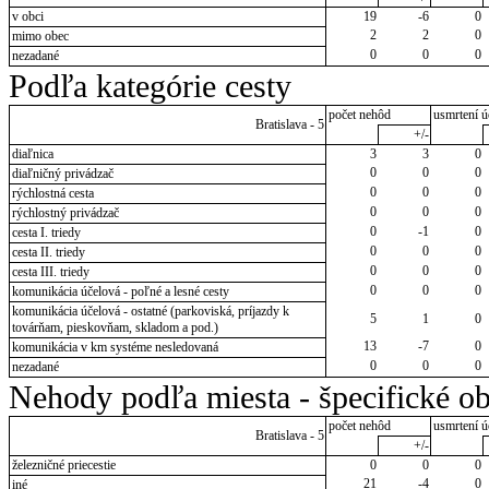
v obci
19
-6
0
2
2
0
mimo obec
0
0
0
nezadané
Podľa kategórie cesty
počet nehôd
usmrtení ú
Bratislava - 5
+/-
diaľnica
3
3
0
0
0
0
diaľničný privádzač
0
0
0
rýchlostná cesta
0
0
0
rýchlostný privádzač
0
-1
0
cesta I. triedy
0
0
0
cesta II. triedy
0
0
0
cesta III. triedy
0
0
0
komunikácia účelová - poľné a lesné cesty
komunikácia účelová - ostatné (parkoviská, príjazdy k
5
1
0
továrňam, pieskovňam, skladom a pod.)
13
-7
0
komunikácia v km systéme nesledovaná
0
0
0
nezadané
Nehody podľa miesta - špecifické ob
počet nehôd
usmrtení ú
Bratislava - 5
+/-
železničné priecestie
0
0
0
21
-4
0
iné