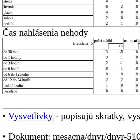
4
1
0
streda
6
-2
0
štvrtok
4
0
0
piatok
2
0
0
sobota
2
1
0
nedeľa
Čas nahlásenia nehody
počet nehôd
usmrtení ú
Bratislava - 5
+/-
do 30 min.
13
-5
0
3
1
0
do 1 hodiny
2
-1
0
do 3 hodín
0
-1
0
do 6 hodín
0
0
0
od 6 do 12 hodín
2
2
0
od 12 do 24 hodín
1
0
0
nad 24 hodín
0
0
0
nezadané
•
Vysvetlivky
- popisujú skratky, vys
• Dokument: mesacna/dnvr/dnvr-510