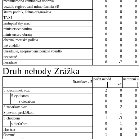
0
0
0
medzinárodná kamiónová doprava
0
0
0
vozidlo registrované mimo územia SR
0
0
0
štátny podnik, štátna organizácia
0
0
0
TAXI
0
0
0
zastupiteľský úrad
0
0
0
ministerstvo vnútra
0
0
0
ministerstvo obrany
0
0
0
obecná, mestská polícia
0
0
0
iné vozidlo
0
0
0
ukradnuté, neoprávnene použité vozidlo
0
0
0
nezistené
6
-7
0
nezadané
Druh nehody Zrážka
počet nehôd
usmrtení ú
Bratislava - 5
+/-
S idúcim nek.voz.
2
0
0
0
0
0
S cyklistom
0
0
0
s dieťaťom
9
-2
0
S zaparkov. voz.
8
1
0
S pevnou prekážkou
1
-3
0
S chodcom
0
-1
0
s dieťaťom
0
0
0
Havária
1
0
0
Ostatné