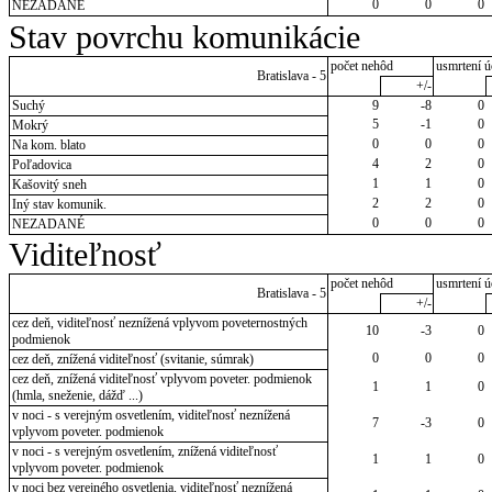
0
0
0
NEZADANÉ
Stav povrchu komunikácie
počet nehôd
usmrtení ú
Bratislava - 5
+/-
Suchý
9
-8
0
5
-1
0
Mokrý
0
0
0
Na kom. blato
4
2
0
Poľadovica
1
1
0
Kašovitý sneh
2
2
0
Iný stav komunik.
0
0
0
NEZADANÉ
Viditeľnosť
počet nehôd
usmrtení ú
Bratislava - 5
+/-
cez deň, viditeľnosť neznížená vplyvom poveternostných
10
-3
0
podmienok
0
0
0
cez deň, znížená viditeľnosť (svitanie, súmrak)
cez deň, znížená viditeľnosť vplyvom poveter. podmienok
1
1
0
(hmla, sneženie, dážď ...)
v noci - s verejným osvetlením, viditeľnosť neznížená
7
-3
0
vplyvom poveter. podmienok
v noci - s verejným osvetlením, znížená viditeľnosť
1
1
0
vplyvom poveter. podmienok
v noci bez verejného osvetlenia, viditeľnosť neznížená