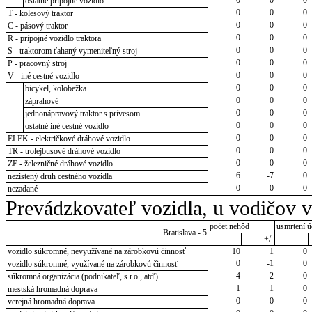
ostatné prípojné vozidlo
0
0
0
T - kolesový traktor
0
0
0
C - pásový traktor
0
0
0
R - prípojné vozidlo traktora
0
0
0
S - traktorom ťahaný vymeniteľný stroj
0
0
0
P - pracovný stroj
0
0
0
V - iné cestné vozidlo
0
0
0
bicykel, kolobežka
0
0
0
záprahové
0
0
0
jednonápravový traktor s prívesom
0
0
0
ostatné iné cestné vozidlo
0
0
0
ELEK - električkové dráhové vozidlo
0
0
0
TR - trolejbusové dráhové vozidlo
0
0
0
ZE - železničné dráhové vozidlo
6
-7
0
nezistený druh cestného vozidla
0
0
0
nezadané
Prevádzkovateľ vozidla, u vodičov 
počet nehôd
usmrtení ú
Bratislava - 5
+/-
vozidlo súkromné, nevyužívané na zárobkovú činnosť
10
1
0
0
-1
0
vozidlo súkromné, využívané na zárobkovú činnosť
4
2
0
súkromná organizácia (podnikateľ, s.r.o., atď)
1
1
0
mestská hromadná doprava
0
0
0
verejná hromadná doprava