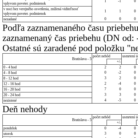
1
-1
0
vplyvom poveter. podmienok
v noci bez verejného osvetlenia, znížená viditeľnosť
1
1
0
vplyvom poveter. podmienok
0
0
0
nezadané
Podľa zaznamenaného času priebehu
zaznamenaný čas priebehu (DN od: -
Ostatné sú zaradené pod položku "ne
počet nehôd
usmrtení ú
Bratislava - 5
+/-
0 - 4 hod
2
2
0
0
-2
0
4 - 8 hod
3
2
0
8 - 12 hod
2
-4
0
12 - 16 hod
7
0
0
16 - 20 hod
3
3
0
20 - 24 hod
4
-5
0
nezistené
Deň nehody
počet nehôd
usmrtení ú
Bratislava - 5
+/-
pondelok
0
-4
0
3
0
0
utorok