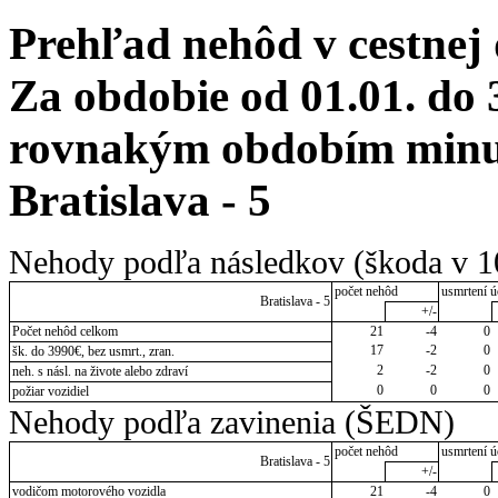
Prehľad nehôd v cestnej
Za obdobie od 01.01. do 
rovnakým obdobím minul
Bratislava - 5
Nehody podľa následkov (škoda v 1
počet nehôd
usmrtení ú
Bratislava - 5
+/-
Počet nehôd celkom
21
-4
0
17
-2
0
šk. do 3990€, bez usmrt., zran.
2
-2
0
neh. s násl. na živote alebo zdraví
0
0
0
požiar vozidiel
Nehody podľa zavinenia (ŠEDN)
počet nehôd
usmrtení ú
Bratislava - 5
+/-
vodičom motorového vozidla
21
-4
0