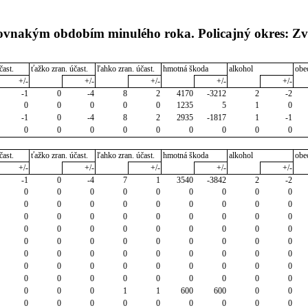
rovnakým obdobím minulého roka. Policajný okres: Zv
čast.
ťažko zran. účast.
ľahko zran. účast.
hmotná škoda
alkohol
obe
+/-
+/-
+/-
+/-
+/-
-1
0
-4
8
2
4170
-3212
2
-2
0
0
0
0
0
1235
5
1
0
-1
0
-4
8
2
2935
-1817
1
-1
0
0
0
0
0
0
0
0
0
čast.
ťažko zran. účast.
ľahko zran. účast.
hmotná škoda
alkohol
obe
+/-
+/-
+/-
+/-
+/-
-1
0
-4
7
1
3540
-3842
2
-2
0
0
0
0
0
0
0
0
0
0
0
0
0
0
0
0
0
0
0
0
0
0
0
0
0
0
0
0
0
0
0
0
0
0
0
0
0
0
0
0
0
0
0
0
0
0
0
0
0
0
0
0
0
0
0
0
0
0
0
0
0
0
0
0
0
0
0
0
0
0
0
0
0
0
0
1
1
600
600
0
0
0
0
0
0
0
0
0
0
0