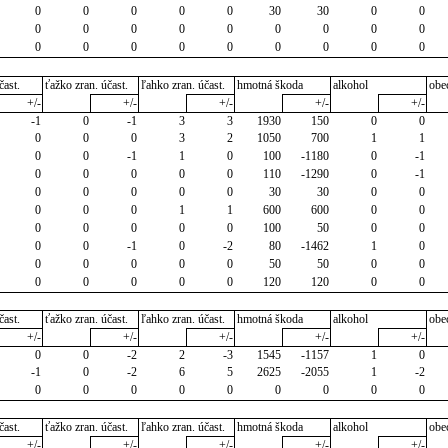
0
0
0
0
0
30
30
0
0
0
0
0
0
0
0
0
0
0
0
0
0
0
0
0
0
0
0
čast.
ťažko zran. účast.
ľahko zran. účast.
hmotná škoda
alkohol
obe
+/-
+/-
+/-
+/-
+/-
-1
0
-1
3
3
1930
150
0
0
0
0
0
3
2
1050
700
1
1
0
0
-1
1
0
100
-1180
0
-1
0
0
0
0
0
110
-1290
0
-1
0
0
0
0
0
30
30
0
0
0
0
0
1
1
600
600
0
0
0
0
0
0
0
100
50
0
0
0
0
-1
0
-2
80
-1462
1
0
0
0
0
0
0
50
50
0
0
0
0
0
0
0
120
120
0
0
čast.
ťažko zran. účast.
ľahko zran. účast.
hmotná škoda
alkohol
obe
+/-
+/-
+/-
+/-
+/-
0
0
-2
2
-3
1545
-1157
1
0
-1
0
-2
6
5
2625
-2055
1
-2
0
0
0
0
0
0
0
0
0
čast.
ťažko zran. účast.
ľahko zran. účast.
hmotná škoda
alkohol
obe
+/-
+/-
+/-
+/-
+/-