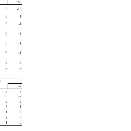
+/-
2
-13
0
-1
0
-1
6
3
0
-1
0
-1
0
0
0
0
"
c
+/-
2
2
0
-2
0
-8
2
-1
1
0
2
0
1
-5