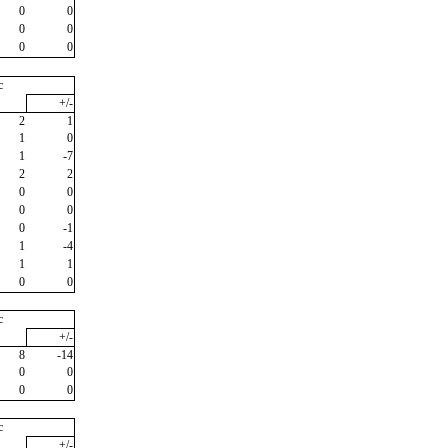
0
0
0
0
0
0
c
+/-
2
1
1
0
1
-7
2
2
0
0
0
0
0
-1
1
-4
1
1
0
0
c
+/-
8
-14
0
0
0
0
c
+/-