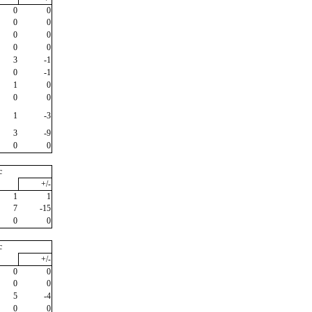
0
0
0
0
0
0
0
0
3
-1
0
-1
1
0
0
0
1
-3
3
-9
0
0
c
+/-
1
1
7
-15
0
0
c
+/-
0
0
0
0
5
-4
0
0