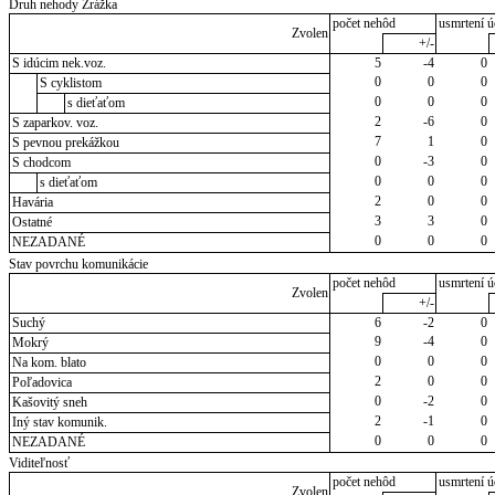
Druh nehody Zrážka
počet nehôd
usmrtení ú
Zvolen
+/-
S idúcim nek.voz.
5
-4
0
0
0
0
S cyklistom
0
0
0
s dieťaťom
2
-6
0
S zaparkov. voz.
7
1
0
S pevnou prekážkou
0
-3
0
S chodcom
0
0
0
s dieťaťom
2
0
0
Havária
3
3
0
Ostatné
0
0
0
NEZADANÉ
Stav povrchu komunikácie
počet nehôd
usmrtení ú
Zvolen
+/-
Suchý
6
-2
0
9
-4
0
Mokrý
0
0
0
Na kom. blato
2
0
0
Poľadovica
0
-2
0
Kašovitý sneh
2
-1
0
Iný stav komunik.
0
0
0
NEZADANÉ
Viditeľnosť
počet nehôd
usmrtení ú
Zvolen