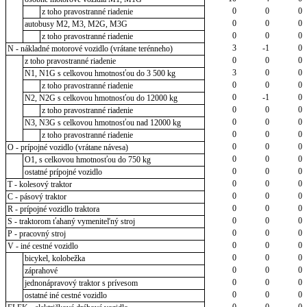
0
0
0
z toho pravostranné riadenie
0
0
0
autobusy M2, M3, M2G, M3G
0
0
0
z toho pravostranné riadenie
3
-1
0
N - nákladné motorové vozidlo (vrátane terénneho)
0
0
0
z toho pravostranné riadenie
3
0
0
N1, N1G s celkovou hmotnosťou do 3 500 kg
0
0
0
z toho pravostranné riadenie
0
-1
0
N2, N2G s celkovou hmotnosťou do 12000 kg
0
0
0
z toho pravostranné riadenie
0
0
0
N3, N3G s celkovou hmotnosťou nad 12000 kg
0
0
0
z toho pravostranné riadenie
0
0
0
O - prípojné vozidlo (vrátane návesa)
0
0
0
O1, s celkovou hmotnosťou do 750 kg
0
0
0
ostatné prípojné vozidlo
0
0
0
T - kolesový traktor
0
0
0
C - pásový traktor
0
0
0
R - prípojné vozidlo traktora
0
0
0
S - traktorom ťahaný vymeniteľný stroj
0
0
0
P - pracovný stroj
0
0
0
V - iné cestné vozidlo
0
0
0
bicykel, kolobežka
0
0
0
záprahové
0
0
0
jednonápravový traktor s prívesom
0
0
0
ostatné iné cestné vozidlo
0
0
0