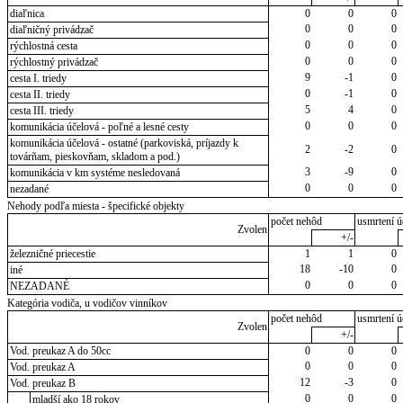
diaľnica
0
0
0
0
0
0
diaľničný privádzač
0
0
0
rýchlostná cesta
0
0
0
rýchlostný privádzač
9
-1
0
cesta I. triedy
0
-1
0
cesta II. triedy
5
4
0
cesta III. triedy
0
0
0
komunikácia účelová - poľné a lesné cesty
komunikácia účelová - ostatné (parkoviská, príjazdy k
2
-2
0
továrňam, pieskovňam, skladom a pod.)
3
-9
0
komunikácia v km systéme nesledovaná
0
0
0
nezadané
Nehody podľa miesta - špecifické objekty
počet nehôd
usmrtení ú
Zvolen
+/-
železničné priecestie
1
1
0
18
-10
0
iné
0
0
0
NEZADANÉ
Kategória vodiča, u vodičov vinníkov
počet nehôd
usmrtení ú
Zvolen
+/-
Vod. preukaz A do 50cc
0
0
0
0
0
0
Vod. preukaz A
12
-3
0
Vod. preukaz B
0
0
0
mladší ako 18 rokov