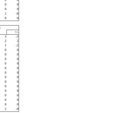
0
0
0
0
2
-8
0
0
c
+/-
3
-5
2
2
1
-2
0
0
0
0
0
0
0
0
0
0
0
0
0
0
0
0
0
0
0
0
0
0
0
0
0
0
2
-9