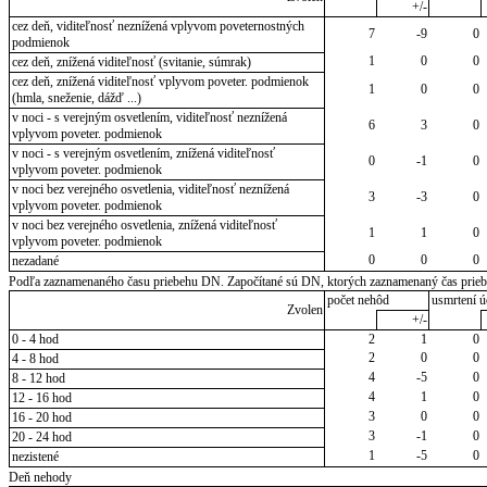
+/-
cez deň, viditeľnosť neznížená vplyvom poveternostných
7
-9
0
podmienok
1
0
0
cez deň, znížená viditeľnosť (svitanie, súmrak)
cez deň, znížená viditeľnosť vplyvom poveter. podmienok
1
0
0
(hmla, sneženie, dážď ...)
v noci - s verejným osvetlením, viditeľnosť neznížená
6
3
0
vplyvom poveter. podmienok
v noci - s verejným osvetlením, znížená viditeľnosť
0
-1
0
vplyvom poveter. podmienok
v noci bez verejného osvetlenia, viditeľnosť neznížená
3
-3
0
vplyvom poveter. podmienok
v noci bez verejného osvetlenia, znížená viditeľnosť
1
1
0
vplyvom poveter. podmienok
0
0
0
nezadané
Podľa zaznamenaného času priebehu DN. Započítané sú DN, ktorých zaznamenaný čas priebeh
počet nehôd
usmrtení ú
Zvolen
+/-
0 - 4 hod
2
1
0
2
0
0
4 - 8 hod
4
-5
0
8 - 12 hod
4
1
0
12 - 16 hod
3
0
0
16 - 20 hod
3
-1
0
20 - 24 hod
1
-5
0
nezistené
Deň nehody