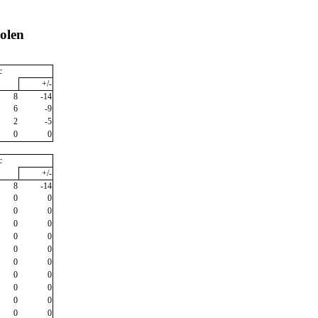
olen
c
+/-
8
-14
6
-9
2
-5
0
0
c
+/-
8
-14
0
0
0
0
0
0
0
0
0
0
0
0
0
0
0
0
0
0
0
0