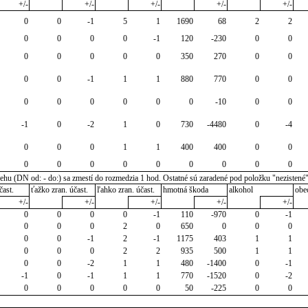
+/-
+/-
+/-
+/-
+/-
0
0
-1
5
1
1690
68
2
2
0
0
0
0
-1
120
-230
0
0
0
0
0
0
0
350
270
0
0
0
0
-1
1
1
880
770
0
0
0
0
0
0
0
0
-10
0
0
-1
0
-2
1
0
730
-4480
0
-4
0
0
0
1
1
400
400
0
0
0
0
0
0
0
0
0
0
0
u (DN od: - do:) sa zmestí do rozmedzia 1 hod. Ostatné sú zaradené pod položku "nezistené
čast.
ťažko zran. účast.
ľahko zran. účast.
hmotná škoda
alkohol
obe
+/-
+/-
+/-
+/-
+/-
0
0
0
0
-1
110
-970
0
-1
0
0
0
2
0
650
0
0
0
0
0
-1
2
-1
1175
403
1
1
0
0
0
2
2
935
500
1
1
0
0
-2
1
1
480
-1400
0
-1
-1
0
-1
1
1
770
-1520
0
-2
0
0
0
0
0
50
-225
0
0