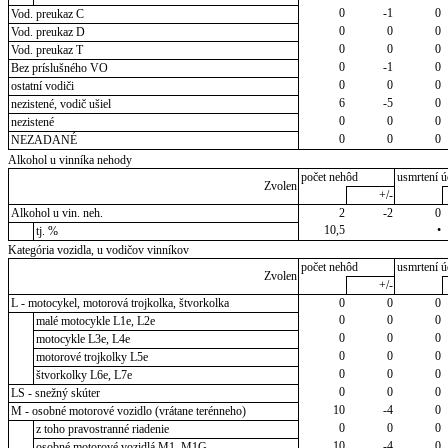
0
-1
0
Vod. preukaz C
0
0
0
Vod. preukaz D
0
0
0
Vod. preukaz T
0
-1
0
Bez príslušného VO
0
0
0
ostatní vodiči
6
-5
0
nezistené, vodič ušiel
0
0
0
nezistené
0
0
0
NEZADANÉ
Alkohol u vinníka nehody
počet nehôd
usmrtení ú
Zvolen
+/-
Alkohol u vin. neh.
2
-2
0
10,5
•
tj. %
Kategória vozidla, u vodičov vinníkov
počet nehôd
usmrtení ú
Zvolen
+/-
L - motocykel, motorová trojkolka, štvorkolka
0
0
0
0
0
0
malé motocykle L1e, L2e
0
0
0
motocykle L3e, L4e
0
0
0
motorové trojkolky L5e
0
0
0
štvorkolky L6e, L7e
0
0
0
LS - snežný skúter
10
-4
0
M - osobné motorové vozidlo (vrátane terénneho)
0
0
0
z toho pravostranné riadenie
10
-4
0
osobné motorové vozidlá M1, M1G