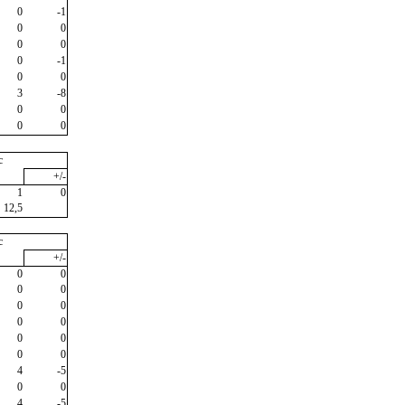
0
-1
0
0
0
0
0
-1
0
0
3
-8
0
0
0
0
c
+/-
1
0
12,5
c
+/-
0
0
0
0
0
0
0
0
0
0
0
0
4
-5
0
0
4
-5