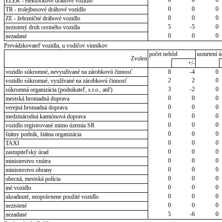
ELEK - električkové dráhové vozidlo
0
0
0
TR - trolejbusové dráhové vozidlo
0
0
0
ZE - železničné dráhové vozidlo
5
-5
0
nezistený druh cestného vozidla
0
0
0
nezadané
Prevádzkovateľ vozidla, u vodičov vinníkov
počet nehôd
usmrtení ú
Zvolen
+/-
vozidlo súkromné, nevyužívané na zárobkovú činnosť
8
-4
0
2
2
0
vozidlo súkromné, využívané na zárobkovú činnosť
3
-2
0
súkromná organizácia (podnikateľ, s.r.o., atď)
0
0
0
mestská hromadná doprava
0
0
0
verejná hromadná doprava
0
0
0
medzinárodná kamiónová doprava
0
0
0
vozidlo registrované mimo územia SR
0
0
0
štátny podnik, štátna organizácia
0
0
0
TAXI
0
0
0
zastupiteľský úrad
0
0
0
ministerstvo vnútra
0
0
0
ministerstvo obrany
0
0
0
obecná, mestská polícia
0
0
0
iné vozidlo
0
0
0
ukradnuté, neoprávnene použité vozidlo
0
0
0
nezistené
5
-6
0
nezadané