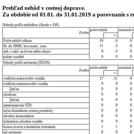
Prehľad nehôd v cestnej doprave.
Za obdobie od 01.01. do 31.01.2019 a porovnanie s 
Nehody podľa následkov (škoda v 10€)
počet nehôd
usmrtení ú
Zvolen
+/-
Počet nehôd celkom
19
-9
0
11
-5
0
šk. do 3990€, bez usmrt., zran.
8
-3
0
neh. s násl. na živote alebo zdraví
0
0
0
požiar vozidiel
Nehody podľa zavinenia (ŠEDN)
počet nehôd
usmrtení ú
Zvolen
+/-
vodičom motorového vozidla
17
-11
0
0
0
0
vodičom nemotorového vozidla
0
0
0
deťmi
0
0
0
chodcom
0
0
0
deťmi
0
0
0
zamestnancom SŽD
0
0
0
iným účastníkom cestnej premávky
0
0
0
závadou komunikácie
0
0
0
technickou závadou vozidla
1
1
0
lesnou zverou a domácimi zvieratami
0
0
0
iné zavinenie