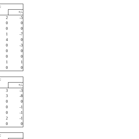
c
+/-
2
-5
0
0
0
0
1
-7
4
0
0
-3
0
0
0
0
1
1
0
0
c
+/-
3
-3
3
-8
0
0
0
-1
0
-1
2
-1
0
0
c