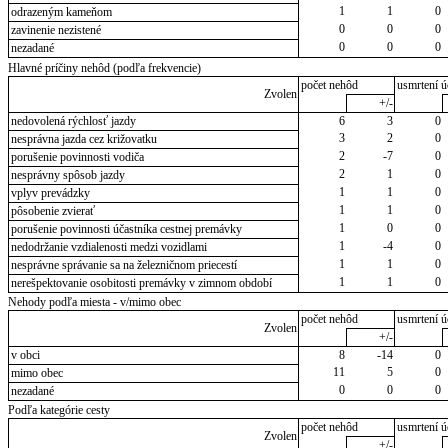
1
1
0
odrazeným kameňom
0
0
0
zavinenie nezistené
0
0
0
nezadané
Hlavné príčiny nehôd (podľa frekvencie)
počet nehôd
usmrtení ú
Zvolen
+/-
nedovolená rýchlosť jazdy
6
3
0
3
2
0
nesprávna jazda cez križovatku
2
-7
0
porušenie povinnosti vodiča
2
1
0
nesprávny spôsob jazdy
1
1
0
vplyv prevádzky
1
1
0
pôsobenie zvierať
1
0
0
porušenie povinnosti účastníka cestnej premávky
1
-4
0
nedodržanie vzdialenosti medzi vozidlami
1
1
0
nesprávne správanie sa na železničnom priecestí
1
1
0
nerešpektovanie osobitosti premávky v zimnom období
Nehody podľa miesta - v/mimo obec
počet nehôd
usmrtení ú
Zvolen
+/-
v obci
8
-14
0
11
5
0
mimo obec
0
0
0
nezadané
Podľa kategórie cesty
počet nehôd
usmrtení ú
Zvolen
+/-