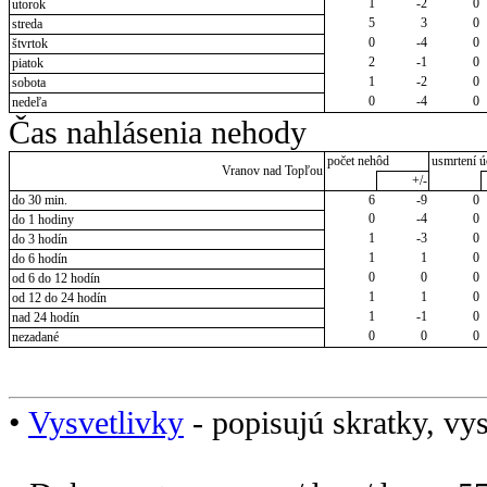
1
-2
0
utorok
5
3
0
streda
0
-4
0
štvrtok
2
-1
0
piatok
1
-2
0
sobota
0
-4
0
nedeľa
Čas nahlásenia nehody
počet nehôd
usmrtení ú
Vranov nad Topľou
+/-
do 30 min.
6
-9
0
0
-4
0
do 1 hodiny
1
-3
0
do 3 hodín
1
1
0
do 6 hodín
0
0
0
od 6 do 12 hodín
1
1
0
od 12 do 24 hodín
1
-1
0
nad 24 hodín
0
0
0
nezadané
•
Vysvetlivky
- popisujú skratky, vys