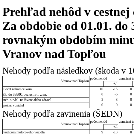
Prehľad nehôd v cestnej
Za obdobie od 01.01. do 
rovnakým obdobím minulé
Vranov nad Topľou
Nehody podľa následkov (škoda v 1
počet nehôd
usmrtení ú
Vranov nad Topľou
+/-
Počet nehôd celkom
10
-15
0
8
-6
0
šk. do 3990€, bez usmrt., zran.
2
-8
0
neh. s násl. na živote alebo zdraví
0
0
0
požiar vozidiel
Nehody podľa zavinenia (ŠEDN)
počet nehôd
usmrtení ú
Vranov nad Topľou
+/-
vodičom motorového vozidla
9
-13
0