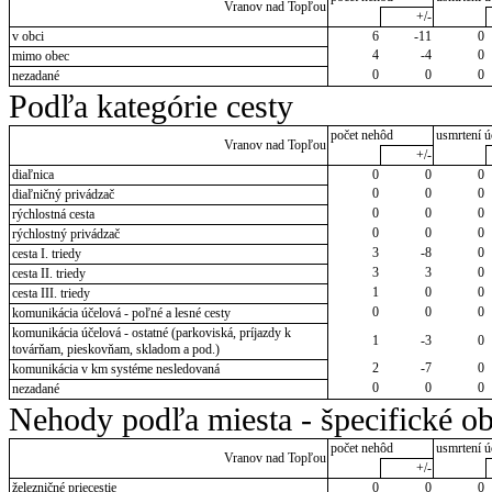
Vranov nad Topľou
+/-
v obci
6
-11
0
4
-4
0
mimo obec
0
0
0
nezadané
Podľa kategórie cesty
počet nehôd
usmrtení ú
Vranov nad Topľou
+/-
diaľnica
0
0
0
0
0
0
diaľničný privádzač
0
0
0
rýchlostná cesta
0
0
0
rýchlostný privádzač
3
-8
0
cesta I. triedy
3
3
0
cesta II. triedy
1
0
0
cesta III. triedy
0
0
0
komunikácia účelová - poľné a lesné cesty
komunikácia účelová - ostatné (parkoviská, príjazdy k
1
-3
0
továrňam, pieskovňam, skladom a pod.)
2
-7
0
komunikácia v km systéme nesledovaná
0
0
0
nezadané
Nehody podľa miesta - špecifické ob
počet nehôd
usmrtení ú
Vranov nad Topľou
+/-
železničné priecestie
0
0
0