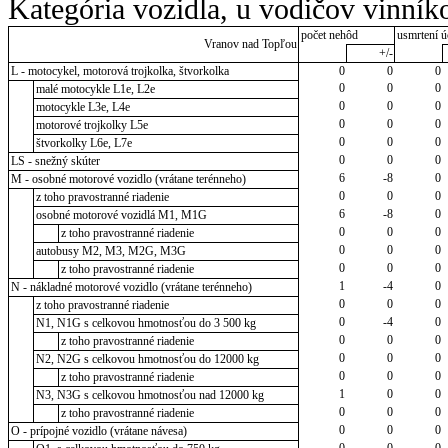
Kategória vozidla, u vodičov vinník
počet nehôd
usmrtení ú
Vranov nad Topľou
+/-
L - motocykel, motorová trojkolka, štvorkolka
0
0
0
0
0
0
malé motocykle L1e, L2e
0
0
0
motocykle L3e, L4e
0
0
0
motorové trojkolky L5e
0
0
0
štvorkolky L6e, L7e
0
0
0
LS - snežný skúter
6
-8
0
M - osobné motorové vozidlo (vrátane terénneho)
0
0
0
z toho pravostranné riadenie
6
-8
0
osobné motorové vozidlá M1, M1G
0
0
0
z toho pravostranné riadenie
0
0
0
autobusy M2, M3, M2G, M3G
0
0
0
z toho pravostranné riadenie
1
-4
0
N - nákladné motorové vozidlo (vrátane terénneho)
0
0
0
z toho pravostranné riadenie
0
-4
0
N1, N1G s celkovou hmotnosťou do 3 500 kg
0
0
0
z toho pravostranné riadenie
0
0
0
N2, N2G s celkovou hmotnosťou do 12000 kg
0
0
0
z toho pravostranné riadenie
1
0
0
N3, N3G s celkovou hmotnosťou nad 12000 kg
0
0
0
z toho pravostranné riadenie
0
0
0
O - prípojné vozidlo (vrátane návesa)
0
0
0