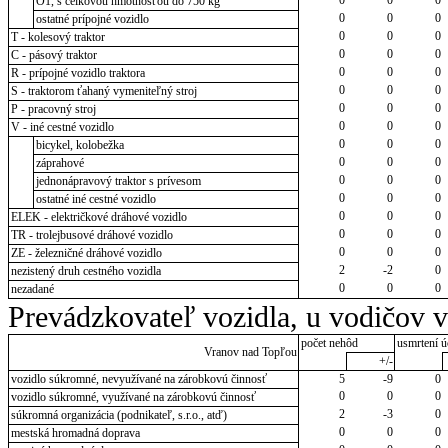
O1, s celkovou hmotnosťou do 750 kg
0
0
0
ostatné prípojné vozidlo
0
0
0
T - kolesový traktor
0
0
0
C - pásový traktor
0
0
0
R - prípojné vozidlo traktora
0
0
0
S - traktorom ťahaný vymeniteľný stroj
0
0
0
P - pracovný stroj
0
0
0
V - iné cestné vozidlo
0
0
0
bicykel, kolobežka
0
0
0
záprahové
0
0
0
jednonápravový traktor s prívesom
0
0
0
ostatné iné cestné vozidlo
0
0
0
ELEK - električkové dráhové vozidlo
0
0
0
TR - trolejbusové dráhové vozidlo
0
0
0
ZE - železničné dráhové vozidlo
2
-2
0
nezistený druh cestného vozidla
0
0
0
nezadané
Prevádzkovateľ vozidla, u vodičov 
počet nehôd
usmrtení ú
Vranov nad Topľou
+/-
vozidlo súkromné, nevyužívané na zárobkovú činnosť
5
-9
0
0
0
0
vozidlo súkromné, využívané na zárobkovú činnosť
2
-3
0
súkromná organizácia (podnikateľ, s.r.o., atď)
0
0
0
mestská hromadná doprava