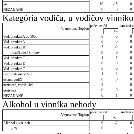
10
-15
0
iné
0
0
0
NEZADANÉ
Kategória vodiča, u vodičov vinník
počet nehôd
usmrtení ú
Vranov nad Topľou
+/-
Vod. preukaz A do 50cc
0
0
0
0
0
0
Vod. preukaz A
5
-9
0
Vod. preukaz B
0
0
0
mladší ako 18 rokov
1
-1
0
Vod. preukaz C
0
0
0
Vod. preukaz D
0
0
0
Vod. preukaz T
1
1
0
Bez príslušného VO
0
0
0
ostatní vodiči
2
-4
0
nezistené, vodič ušiel
0
0
0
nezistené
0
-1
0
NEZADANÉ
Alkohol u vinníka nehody
počet nehôd
usmrtení ú
Vranov nad Topľou
+/-
Alkohol u vin. neh.
0
-2
0
0
•
tj. %