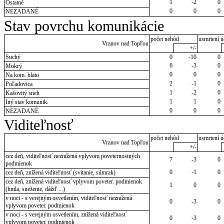
1
-2
0
Ostatné
0
0
0
NEZADANÉ
Stav povrchu komunikácie
počet nehôd
usmrtení ú
Vranov nad Topľou
+/-
Suchý
0
-10
0
6
-3
0
Mokrý
0
0
0
Na kom. blato
2
-1
0
Poľadovica
1
-2
0
Kašovitý sneh
1
1
0
Iný stav komunik.
0
0
0
NEZADANÉ
Viditeľnosť
počet nehôd
usmrtení ú
Vranov nad Topľou
+/-
cez deň, viditeľnosť neznížená vplyvom poveternostných
7
-3
0
podmienok
0
-1
0
cez deň, znížená viditeľnosť (svitanie, súmrak)
cez deň, znížená viditeľnosť vplyvom poveter. podmienok
1
0
0
(hmla, sneženie, dážď ...)
v noci - s verejným osvetlením, viditeľnosť neznížená
0
-3
0
vplyvom poveter. podmienok
v noci - s verejným osvetlením, znížená viditeľnosť
0
-3
0
vplyvom poveter. podmienok