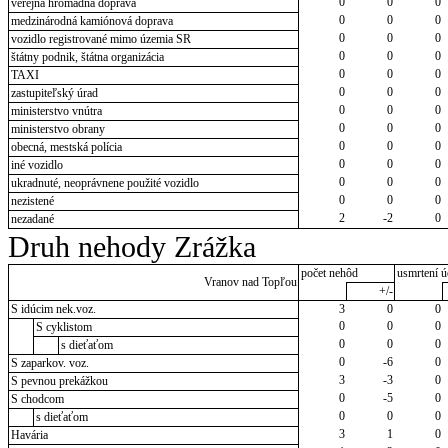
0
0
0
verejná hromadná doprava
0
0
0
medzinárodná kamiónová doprava
0
0
0
vozidlo registrované mimo územia SR
0
0
0
štátny podnik, štátna organizácia
0
0
0
TAXI
0
0
0
zastupiteľský úrad
0
0
0
ministerstvo vnútra
0
0
0
ministerstvo obrany
0
0
0
obecná, mestská polícia
0
0
0
iné vozidlo
0
0
0
ukradnuté, neoprávnene použité vozidlo
0
0
0
nezistené
2
-2
0
nezadané
Druh nehody Zrážka
počet nehôd
usmrtení ú
Vranov nad Topľou
+/-
S idúcim nek.voz.
3
0
0
0
0
0
S cyklistom
0
0
0
s dieťaťom
0
-6
0
S zaparkov. voz.
3
-3
0
S pevnou prekážkou
0
-5
0
S chodcom
0
0
0
s dieťaťom
3
1
0
Havária