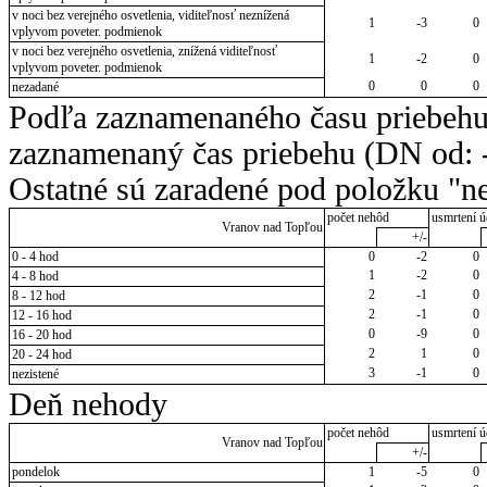
v noci bez verejného osvetlenia, viditeľnosť neznížená
1
-3
0
vplyvom poveter. podmienok
v noci bez verejného osvetlenia, znížená viditeľnosť
1
-2
0
vplyvom poveter. podmienok
0
0
0
nezadané
Podľa zaznamenaného času priebehu
zaznamenaný čas priebehu (DN od: -
Ostatné sú zaradené pod položku "ne
počet nehôd
usmrtení ú
Vranov nad Topľou
+/-
0 - 4 hod
0
-2
0
1
-2
0
4 - 8 hod
2
-1
0
8 - 12 hod
2
-1
0
12 - 16 hod
0
-9
0
16 - 20 hod
2
1
0
20 - 24 hod
3
-1
0
nezistené
Deň nehody
počet nehôd
usmrtení ú
Vranov nad Topľou
+/-
pondelok
1
-5
0