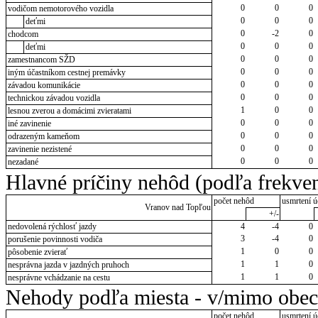
0
0
0
vodičom nemotorového vozidla
0
0
0
deťmi
0
-2
0
chodcom
0
0
0
deťmi
0
0
0
zamestnancom SŽD
0
0
0
iným účastníkom cestnej premávky
0
0
0
závadou komunikácie
0
0
0
technickou závadou vozidla
1
0
0
lesnou zverou a domácimi zvieratami
0
0
0
iné zavinenie
0
0
0
odrazeným kameňom
0
0
0
zavinenie nezistené
0
0
0
nezadané
Hlavné príčiny nehôd (podľa frekven
počet nehôd
usmrtení ú
Vranov nad Topľou
+/-
nedovolená rýchlosť jazdy
4
-4
0
3
-4
0
porušenie povinnosti vodiča
1
0
0
pôsobenie zvierať
1
1
0
nesprávna jazda v jazdných pruhoch
1
1
0
nesprávne vchádzanie na cestu
Nehody podľa miesta - v/mimo obec
počet nehôd
usmrtení ú