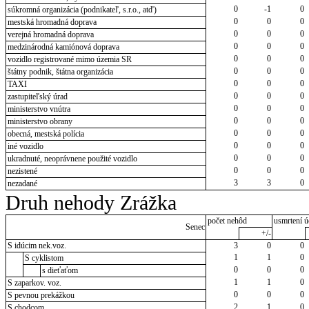
0
-1
0
súkromná organizácia (podnikateľ, s.r.o., atď)
0
0
0
mestská hromadná doprava
0
0
0
verejná hromadná doprava
0
0
0
medzinárodná kamiónová doprava
0
0
0
vozidlo registrované mimo územia SR
0
0
0
štátny podnik, štátna organizácia
0
0
0
TAXI
0
0
0
zastupiteľský úrad
0
0
0
ministerstvo vnútra
0
0
0
ministerstvo obrany
0
0
0
obecná, mestská polícia
0
0
0
iné vozidlo
0
0
0
ukradnuté, neoprávnene použité vozidlo
0
0
0
nezistené
3
3
0
nezadané
Druh nehody Zrážka
počet nehôd
usmrtení ú
Senec
+/-
S idúcim nek.voz.
3
0
0
1
1
0
S cyklistom
0
0
0
s dieťaťom
1
1
0
S zaparkov. voz.
0
0
0
S pevnou prekážkou
2
1
0
S chodcom