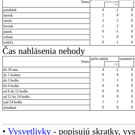
Senec
+/-
pondelok
0
-1
0
2
0
0
utorok
2
2
0
streda
2
2
0
štvrtok
0
-1
0
piatok
1
0
0
sobota
0
-1
0
nedeľa
Čas nahlásenia nehody
počet nehôd
usmrtení ú
Senec
+/-
do 30 min.
4
-1
0
0
0
0
do 1 hodiny
2
1
0
do 3 hodín
0
0
0
do 6 hodín
0
0
0
od 6 do 12 hodín
0
0
0
od 12 do 24 hodín
1
1
0
nad 24 hodín
0
0
0
nezadané
•
Vysvetlivky
- popisujú skratky, vys