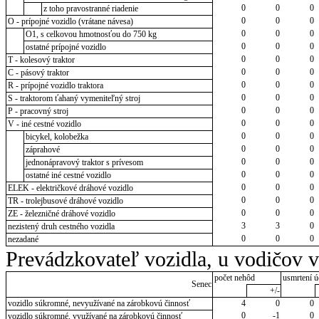
0
0
0
z toho pravostranné riadenie
0
0
0
O - prípojné vozidlo (vrátane návesa)
0
0
0
O1, s celkovou hmotnosťou do 750 kg
0
0
0
ostatné prípojné vozidlo
0
0
0
T - kolesový traktor
0
0
0
C - pásový traktor
0
0
0
R - prípojné vozidlo traktora
0
0
0
S - traktorom ťahaný vymeniteľný stroj
0
0
0
P - pracovný stroj
0
0
0
V - iné cestné vozidlo
0
0
0
bicykel, kolobežka
0
0
0
záprahové
0
0
0
jednonápravový traktor s prívesom
0
0
0
ostatné iné cestné vozidlo
0
0
0
ELEK - električkové dráhové vozidlo
0
0
0
TR - trolejbusové dráhové vozidlo
0
0
0
ZE - železničné dráhové vozidlo
3
3
0
nezistený druh cestného vozidla
0
0
0
nezadané
Prevádzkovateľ vozidla, u vodičov 
počet nehôd
usmrtení ú
Senec
+/-
vozidlo súkromné, nevyužívané na zárobkovú činnosť
4
0
0
0
-1
0
vozidlo súkromné, využívané na zárobkovú činnosť