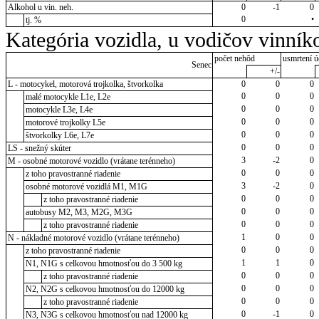
Alkohol u vin. neh.
0
-1
0
0
•
tj. %
Kategória vozidla, u vodičov vinník
počet nehôd
usmrtení ú
Senec
+/-
L - motocykel, motorová trojkolka, štvorkolka
0
0
0
0
0
0
malé motocykle L1e, L2e
0
0
0
motocykle L3e, L4e
0
0
0
motorové trojkolky L5e
0
0
0
štvorkolky L6e, L7e
0
0
0
LS - snežný skúter
3
-2
0
M - osobné motorové vozidlo (vrátane terénneho)
0
0
0
z toho pravostranné riadenie
3
-2
0
osobné motorové vozidlá M1, M1G
0
0
0
z toho pravostranné riadenie
0
0
0
autobusy M2, M3, M2G, M3G
0
0
0
z toho pravostranné riadenie
1
0
0
N - nákladné motorové vozidlo (vrátane terénneho)
0
0
0
z toho pravostranné riadenie
1
1
0
N1, N1G s celkovou hmotnosťou do 3 500 kg
0
0
0
z toho pravostranné riadenie
0
0
0
N2, N2G s celkovou hmotnosťou do 12000 kg
0
0
0
z toho pravostranné riadenie
0
-1
0
N3, N3G s celkovou hmotnosťou nad 12000 kg