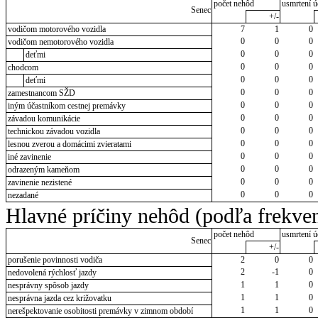
počet nehôd
usmrtení ú
Senec
+/-
vodičom motorového vozidla
7
1
0
0
0
0
vodičom nemotorového vozidla
0
0
0
deťmi
0
0
0
chodcom
0
0
0
deťmi
0
0
0
zamestnancom SŽD
0
0
0
iným účastníkom cestnej premávky
0
0
0
závadou komunikácie
0
0
0
technickou závadou vozidla
0
0
0
lesnou zverou a domácimi zvieratami
0
0
0
iné zavinenie
0
0
0
odrazeným kameňom
0
0
0
zavinenie nezistené
0
0
0
nezadané
Hlavné príčiny nehôd (podľa frekven
počet nehôd
usmrtení ú
Senec
+/-
porušenie povinnosti vodiča
2
0
0
2
-1
0
nedovolená rýchlosť jazdy
1
1
0
nesprávny spôsob jazdy
1
1
0
nesprávna jazda cez križovatku
1
1
0
nerešpektovanie osobitosti premávky v zimnom období