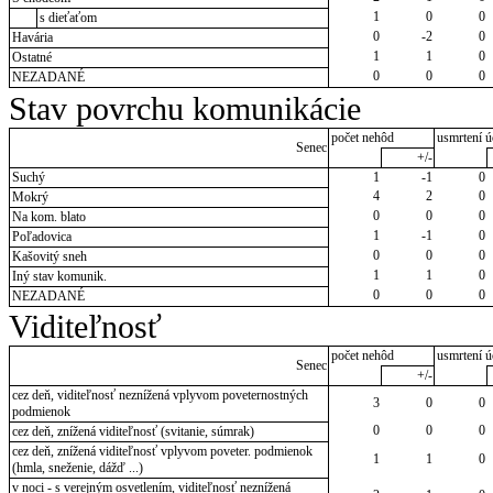
1
0
0
s dieťaťom
0
-2
0
Havária
1
1
0
Ostatné
0
0
0
NEZADANÉ
Stav povrchu komunikácie
počet nehôd
usmrtení ú
Senec
+/-
Suchý
1
-1
0
4
2
0
Mokrý
0
0
0
Na kom. blato
1
-1
0
Poľadovica
0
0
0
Kašovitý sneh
1
1
0
Iný stav komunik.
0
0
0
NEZADANÉ
Viditeľnosť
počet nehôd
usmrtení ú
Senec
+/-
cez deň, viditeľnosť neznížená vplyvom poveternostných
3
0
0
podmienok
0
0
0
cez deň, znížená viditeľnosť (svitanie, súmrak)
cez deň, znížená viditeľnosť vplyvom poveter. podmienok
1
1
0
(hmla, sneženie, dážď ...)
v noci - s verejným osvetlením, viditeľnosť neznížená