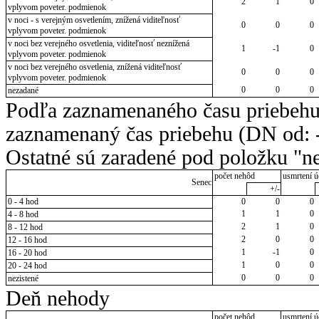
2
1
0
vplyvom poveter. podmienok
v noci - s verejným osvetlením, znížená viditeľnosť
0
0
0
vplyvom poveter. podmienok
v noci bez verejného osvetlenia, viditeľnosť neznížená
1
-1
0
vplyvom poveter. podmienok
v noci bez verejného osvetlenia, znížená viditeľnosť
0
0
0
vplyvom poveter. podmienok
0
0
0
nezadané
Podľa zaznamenaného času priebehu
zaznamenaný čas priebehu (DN od: -
Ostatné sú zaradené pod položku "ne
počet nehôd
usmrtení ú
Senec
+/-
0 - 4 hod
0
0
0
1
1
0
4 - 8 hod
2
1
0
8 - 12 hod
2
0
0
12 - 16 hod
1
-1
0
16 - 20 hod
1
0
0
20 - 24 hod
0
0
0
nezistené
Deň nehody
počet nehôd
usmrtení ú