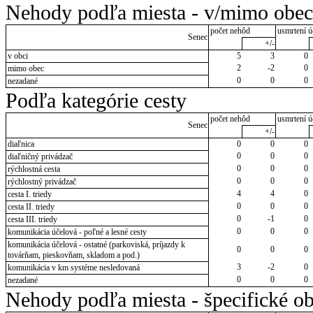
Nehody podľa miesta - v/mimo obec
počet nehôd
usmrtení ú
Senec
+/-
v obci
5
3
0
2
-2
0
mimo obec
0
0
0
nezadané
Podľa kategórie cesty
počet nehôd
usmrtení ú
Senec
+/-
diaľnica
0
0
0
0
0
0
diaľničný privádzač
0
0
0
rýchlostná cesta
0
0
0
rýchlostný privádzač
4
4
0
cesta I. triedy
0
0
0
cesta II. triedy
0
-1
0
cesta III. triedy
0
0
0
komunikácia účelová - poľné a lesné cesty
komunikácia účelová - ostatné (parkoviská, príjazdy k
0
0
0
továrňam, pieskovňam, skladom a pod.)
3
-2
0
komunikácia v km systéme nesledovaná
0
0
0
nezadané
Nehody podľa miesta - špecifické ob