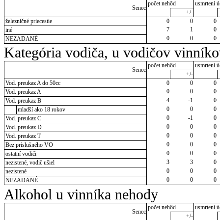
počet nehôd
usmrtení ú
Senec
+/-
železničné priecestie
0
0
0
7
1
0
iné
0
0
0
NEZADANÉ
Kategória vodiča, u vodičov vinník
počet nehôd
usmrtení ú
Senec
+/-
Vod. preukaz A do 50cc
0
0
0
0
0
0
Vod. preukaz A
4
-1
0
Vod. preukaz B
0
0
0
mladší ako 18 rokov
0
-1
0
Vod. preukaz C
0
0
0
Vod. preukaz D
0
0
0
Vod. preukaz T
0
0
0
Bez príslušného VO
0
0
0
ostatní vodiči
3
3
0
nezistené, vodič ušiel
0
0
0
nezistené
0
0
0
NEZADANÉ
Alkohol u vinníka nehody
počet nehôd
usmrtení ú
Senec
+/-