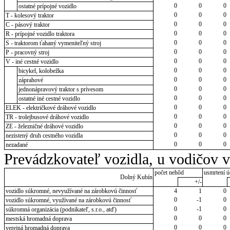
0
0
0
ostatné prípojné vozidlo
0
0
0
T - kolesový traktor
0
0
0
C - pásový traktor
0
0
0
R - prípojné vozidlo traktora
0
0
0
S - traktorom ťahaný vymeniteľný stroj
0
0
0
P - pracovný stroj
0
0
0
V - iné cestné vozidlo
0
0
0
bicykel, kolobežka
0
0
0
záprahové
0
0
0
jednonápravový traktor s prívesom
0
0
0
ostatné iné cestné vozidlo
0
0
0
ELEK - električkové dráhové vozidlo
0
0
0
TR - trolejbusové dráhové vozidlo
0
0
0
ZE - železničné dráhové vozidlo
0
0
0
nezistený druh cestného vozidla
0
0
0
nezadané
Prevádzkovateľ vozidla, u vodičov 
počet nehôd
usmrtení ú
Dolný Kubín
+/-
vozidlo súkromné, nevyužívané na zárobkovú činnosť
4
1
0
0
-1
0
vozidlo súkromné, využívané na zárobkovú činnosť
0
-1
0
súkromná organizácia (podnikateľ, s.r.o., atď)
0
0
0
mestská hromadná doprava
0
0
0
verejná hromadná doprava