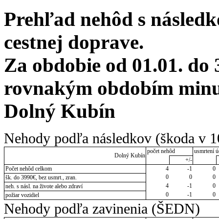
Prehľad nehôd s následko
cestnej doprave.
Za obdobie od 01.01. do 
rovnakým obdobím minul
Dolný Kubín
Nehody podľa následkov (škoda v 1
počet nehôd
usmrtení ú
Dolný Kubín
+/-
Počet nehôd celkom
4
-1
0
0
0
0
šk. do 3990€, bez usmrt., zran.
4
-1
0
neh. s násl. na živote alebo zdraví
0
-1
0
požiar vozidiel
Nehody podľa zavinenia (ŠEDN)