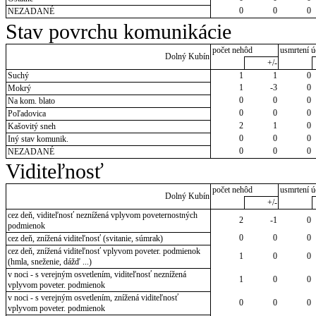
0
0
0
NEZADANÉ
Stav povrchu komunikácie
počet nehôd
usmrtení ú
Dolný Kubín
+/-
Suchý
1
1
0
1
-3
0
Mokrý
0
0
0
Na kom. blato
0
0
0
Poľadovica
2
1
0
Kašovitý sneh
0
0
0
Iný stav komunik.
0
0
0
NEZADANÉ
Viditeľnosť
počet nehôd
usmrtení ú
Dolný Kubín
+/-
cez deň, viditeľnosť neznížená vplyvom poveternostných
2
-1
0
podmienok
0
0
0
cez deň, znížená viditeľnosť (svitanie, súmrak)
cez deň, znížená viditeľnosť vplyvom poveter. podmienok
1
0
0
(hmla, sneženie, dážď ...)
v noci - s verejným osvetlením, viditeľnosť neznížená
1
0
0
vplyvom poveter. podmienok
v noci - s verejným osvetlením, znížená viditeľnosť
0
0
0
vplyvom poveter. podmienok