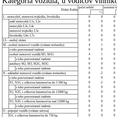
Kategória vozidla, u vodičov vinník
počet nehôd
usmrtení ú
Dolný Kubín
+/-
L - motocykel, motorová trojkolka, štvorkolka
0
0
0
0
0
0
malé motocykle L1e, L2e
0
0
0
motocykle L3e, L4e
0
0
0
motorové trojkolky L5e
0
0
0
štvorkolky L6e, L7e
0
0
0
LS - snežný skúter
4
1
0
M - osobné motorové vozidlo (vrátane terénneho)
0
0
0
z toho pravostranné riadenie
4
1
0
osobné motorové vozidlá M1, M1G
0
0
0
z toho pravostranné riadenie
0
0
0
autobusy M2, M3, M2G, M3G
0
0
0
z toho pravostranné riadenie
0
-2
0
N - nákladné motorové vozidlo (vrátane terénneho)
0
0
0
z toho pravostranné riadenie
0
-2
0
N1, N1G s celkovou hmotnosťou do 3 500 kg
0
0
0
z toho pravostranné riadenie
0
0
0
N2, N2G s celkovou hmotnosťou do 12000 kg
0
0
0
z toho pravostranné riadenie
0
0
0
N3, N3G s celkovou hmotnosťou nad 12000 kg
0
0
0
z toho pravostranné riadenie
0
0
0
O - prípojné vozidlo (vrátane návesa)
0
0
0
O1, s celkovou hmotnosťou do 750 kg