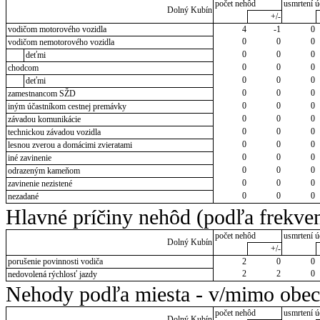
počet nehôd
usmrtení ú
Dolný Kubín
+/-
vodičom motorového vozidla
4
-1
0
0
0
0
vodičom nemotorového vozidla
0
0
0
deťmi
0
0
0
chodcom
0
0
0
deťmi
0
0
0
zamestnancom SŽD
0
0
0
iným účastníkom cestnej premávky
0
0
0
závadou komunikácie
0
0
0
technickou závadou vozidla
0
0
0
lesnou zverou a domácimi zvieratami
0
0
0
iné zavinenie
0
0
0
odrazeným kameňom
0
0
0
zavinenie nezistené
0
0
0
nezadané
Hlavné príčiny nehôd (podľa frekven
počet nehôd
usmrtení ú
Dolný Kubín
+/-
porušenie povinnosti vodiča
2
0
0
2
2
0
nedovolená rýchlosť jazdy
Nehody podľa miesta - v/mimo obec
počet nehôd
usmrtení ú
Dolný Kubín