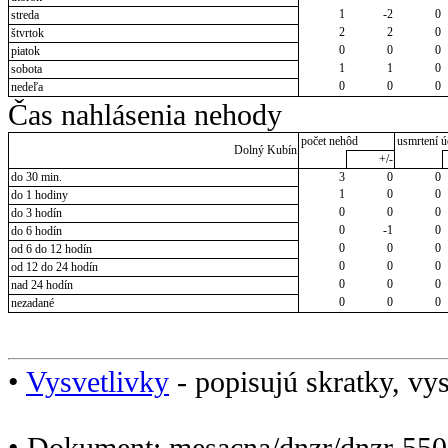
1
-2
0
streda
2
2
0
štvrtok
0
0
0
piatok
1
1
0
sobota
0
0
0
nedeľa
Čas nahlásenia nehody
počet nehôd
usmrtení ú
Dolný Kubín
+/-
do 30 min.
3
0
0
1
0
0
do 1 hodiny
0
0
0
do 3 hodín
0
-1
0
do 6 hodín
0
0
0
od 6 do 12 hodín
0
0
0
od 12 do 24 hodín
0
0
0
nad 24 hodín
0
0
0
nezadané
•
Vysvetlivky
- popisujú skratky, vys
• Dokument: mesacna/dnzr/dnzr-550