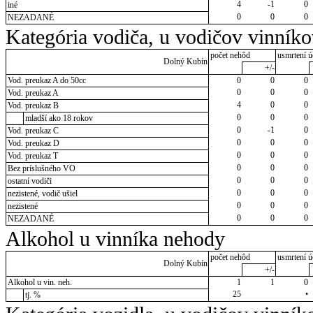
4
-1
0
iné
0
0
0
NEZADANÉ
Kategória vodiča, u vodičov vinník
počet nehôd
usmrtení ú
Dolný Kubín
+/-
Vod. preukaz A do 50cc
0
0
0
0
0
0
Vod. preukaz A
4
0
0
Vod. preukaz B
0
0
0
mladší ako 18 rokov
0
-1
0
Vod. preukaz C
0
0
0
Vod. preukaz D
0
0
0
Vod. preukaz T
0
0
0
Bez príslušného VO
0
0
0
ostatní vodiči
0
0
0
nezistené, vodič ušiel
0
0
0
nezistené
0
0
0
NEZADANÉ
Alkohol u vinníka nehody
počet nehôd
usmrtení ú
Dolný Kubín
+/-
Alkohol u vin. neh.
1
1
0
25
•
tj. %