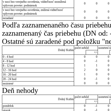
v noci bez verejného osvetlenia, viditeľnosť neznížená
0
0
0
vplyvom poveter. podmienok
v noci bez verejného osvetlenia, znížená viditeľnosť
0
0
0
vplyvom poveter. podmienok
0
0
0
nezadané
Podľa zaznamenaného času priebehu
zaznamenaný čas priebehu (DN od: -
Ostatné sú zaradené pod položku "ne
počet nehôd
usmrtení ú
Dolný Kubín
+/-
0 - 4 hod
0
0
0
0
-1
0
4 - 8 hod
1
1
0
8 - 12 hod
2
0
0
12 - 16 hod
1
0
0
16 - 20 hod
0
-1
0
20 - 24 hod
0
0
0
nezistené
Deň nehody
počet nehôd
usmrtení ú
Dolný Kubín
+/-
pondelok
0
-1
0
0
-1
0
utorok