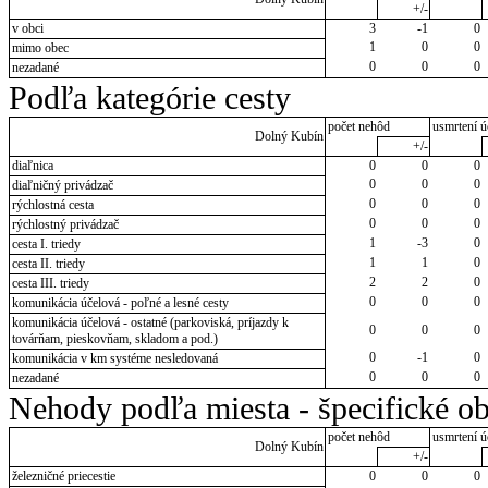
+/-
v obci
3
-1
0
1
0
0
mimo obec
0
0
0
nezadané
Podľa kategórie cesty
počet nehôd
usmrtení ú
Dolný Kubín
+/-
diaľnica
0
0
0
0
0
0
diaľničný privádzač
0
0
0
rýchlostná cesta
0
0
0
rýchlostný privádzač
1
-3
0
cesta I. triedy
1
1
0
cesta II. triedy
2
2
0
cesta III. triedy
0
0
0
komunikácia účelová - poľné a lesné cesty
komunikácia účelová - ostatné (parkoviská, príjazdy k
0
0
0
továrňam, pieskovňam, skladom a pod.)
0
-1
0
komunikácia v km systéme nesledovaná
0
0
0
nezadané
Nehody podľa miesta - špecifické ob
počet nehôd
usmrtení ú
Dolný Kubín
+/-
železničné priecestie
0
0
0