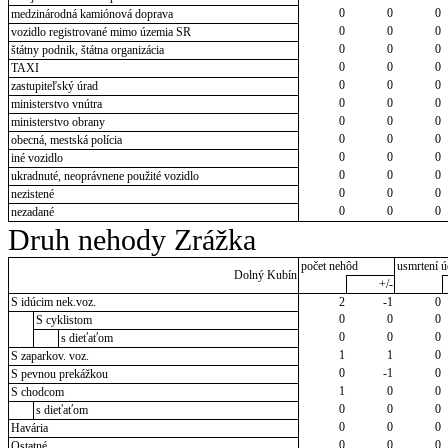
0
0
0
medzinárodná kamiónová doprava
0
0
0
vozidlo registrované mimo územia SR
0
0
0
štátny podnik, štátna organizácia
0
0
0
TAXI
0
0
0
zastupiteľský úrad
0
0
0
ministerstvo vnútra
0
0
0
ministerstvo obrany
0
0
0
obecná, mestská polícia
0
0
0
iné vozidlo
0
0
0
ukradnuté, neoprávnene použité vozidlo
0
0
0
nezistené
0
0
0
nezadané
Druh nehody Zrážka
počet nehôd
usmrtení ú
Dolný Kubín
+/-
S idúcim nek.voz.
2
-1
0
0
0
0
S cyklistom
0
0
0
s dieťaťom
1
1
0
S zaparkov. voz.
0
-1
0
S pevnou prekážkou
1
0
0
S chodcom
0
0
0
s dieťaťom
0
0
0
Havária
0
0
0
Ostatné