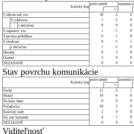
počet nehôd
usmrtení ú
Košický kraj
+/-
S idúcim nek.voz.
18
-5
0
1
-1
0
S cyklistom
0
0
0
s dieťaťom
1
-1
0
S zaparkov. voz.
6
1
0
S pevnou prekážkou
8
-5
1
S chodcom
1
-2
0
s dieťaťom
8
3
0
Havária
2
0
0
Ostatné
0
0
0
NEZADANÉ
Stav povrchu komunikácie
počet nehôd
usmrtení ú
Košický kraj
+/-
Suchý
11
-5
1
16
-6
0
Mokrý
0
0
0
Na kom. blato
10
3
0
Poľadovica
2
0
0
Kašovitý sneh
4
1
0
Iný stav komunik.
0
0
0
NEZADANÉ
Viditeľnosť