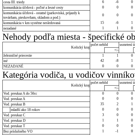
6
-6
0
cesta III. triedy
0
0
0
komunikácia účelová - poľné a lesné cesty
komunikácia účelová - ostatné (parkoviská, príjazdy k
0
0
0
továrňam, pieskovňam, skladom a pod.)
15
-6
1
komunikácia v km systéme nesledovaná
1
1
0
nezadané
Nehody podľa miesta - špecifické ob
počet nehôd
usmrtení ú
Košický kraj
+/-
železničné priecestie
1
1
0
42
-8
1
iné
0
0
0
NEZADANÉ
Kategória vodiča, u vodičov vinník
počet nehôd
usmrtení ú
Košický kraj
+/-
Vod. preukaz A do 50cc
0
0
0
0
0
0
Vod. preukaz A
35
2
1
Vod. preukaz B
0
0
0
mladší ako 18 rokov
3
0
0
Vod. preukaz C
1
1
0
Vod. preukaz D
0
0
0
Vod. preukaz T
1
-1
0
Bez príslušného VO