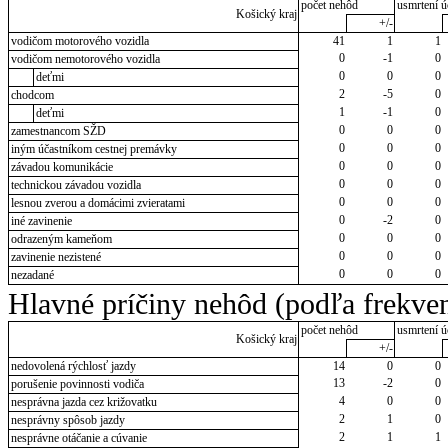
počet nehôd
usmrtení ú
Košický kraj
+/-
vodičom motorového vozidla
41
1
1
0
-1
0
vodičom nemotorového vozidla
0
0
0
deťmi
2
-5
0
chodcom
1
-1
0
deťmi
0
0
0
zamestnancom SŽD
0
0
0
iným účastníkom cestnej premávky
0
0
0
závadou komunikácie
0
0
0
technickou závadou vozidla
0
0
0
lesnou zverou a domácimi zvieratami
0
-2
0
iné zavinenie
0
0
0
odrazeným kameňom
0
0
0
zavinenie nezistené
0
0
0
nezadané
Hlavné príčiny nehôd (podľa frekven
počet nehôd
usmrtení ú
Košický kraj
+/-
nedovolená rýchlosť jazdy
14
0
0
13
-2
0
porušenie povinnosti vodiča
4
0
0
nesprávna jazda cez križovatku
2
1
0
nesprávny spôsob jazdy
2
1
1
nesprávne otáčanie a cúvanie