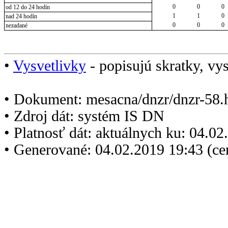
0
0
0
od 12 do 24 hodín
1
1
0
nad 24 hodín
0
0
0
nezadané
•
Vysvetlivky
- popisujú skratky, vys
• Dokument: mesacna/dnzr/dnzr-58.
• Zdroj dát: systém IS DN
• Platnosť dát: aktuálnych ku: 04.0
• Generované: 04.02.2019 19:43 (c