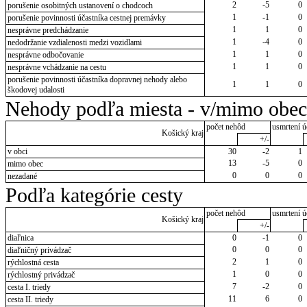
2
-5
0
porušenie osobitných ustanovení o chodcoch
1
-1
0
porušenie povinnosti účastníka cestnej premávky
1
1
0
nesprávne predchádzanie
1
-4
0
nedodržanie vzdialenosti medzi vozidlami
1
1
0
nesprávne odbočovanie
1
1
0
nesprávne vchádzanie na cestu
porušenie povinnosti účastníka dopravnej nehody alebo
1
1
0
škodovej udalosti
Nehody podľa miesta - v/mimo obec
počet nehôd
usmrtení ú
Košický kraj
+/-
v obci
30
-2
1
13
-5
0
mimo obec
0
0
0
nezadané
Podľa kategórie cesty
počet nehôd
usmrtení ú
Košický kraj
+/-
diaľnica
0
-1
0
0
0
0
diaľničný privádzač
2
1
0
rýchlostná cesta
1
0
0
rýchlostný privádzač
7
-2
0
cesta I. triedy
11
6
0
cesta II. triedy