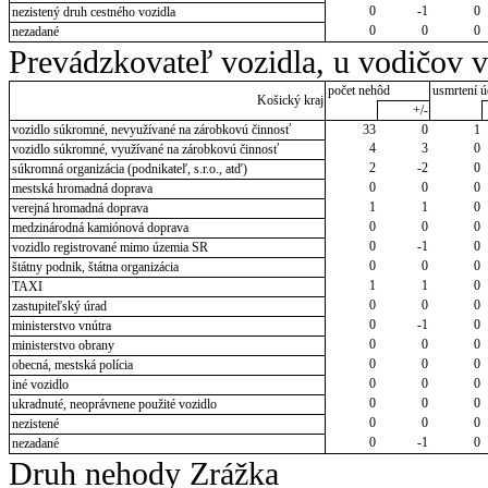
0
-1
0
nezistený druh cestného vozidla
0
0
0
nezadané
Prevádzkovateľ vozidla, u vodičov 
počet nehôd
usmrtení ú
Košický kraj
+/-
vozidlo súkromné, nevyužívané na zárobkovú činnosť
33
0
1
4
3
0
vozidlo súkromné, využívané na zárobkovú činnosť
2
-2
0
súkromná organizácia (podnikateľ, s.r.o., atď)
0
0
0
mestská hromadná doprava
1
1
0
verejná hromadná doprava
0
0
0
medzinárodná kamiónová doprava
0
-1
0
vozidlo registrované mimo územia SR
0
0
0
štátny podnik, štátna organizácia
1
1
0
TAXI
0
0
0
zastupiteľský úrad
0
-1
0
ministerstvo vnútra
0
0
0
ministerstvo obrany
0
0
0
obecná, mestská polícia
0
0
0
iné vozidlo
0
0
0
ukradnuté, neoprávnene použité vozidlo
0
0
0
nezistené
0
-1
0
nezadané
Druh nehody Zrážka