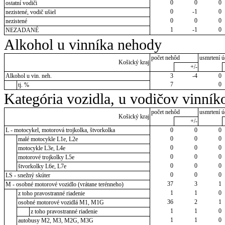
0
0
0
ostatní vodiči
0
-1
0
nezistené, vodič ušiel
0
0
0
nezistené
1
-1
0
NEZADANÉ
Alkohol u vinníka nehody
počet nehôd
usmrtení ú
Košický kraj
+/-
Alkohol u vin. neh.
3
-4
0
7
0
tj. %
Kategória vozidla, u vodičov vinník
počet nehôd
usmrtení ú
Košický kraj
+/-
L - motocykel, motorová trojkolka, štvorkolka
0
0
0
0
0
0
malé motocykle L1e, L2e
0
0
0
motocykle L3e, L4e
0
0
0
motorové trojkolky L5e
0
0
0
štvorkolky L6e, L7e
0
0
0
LS - snežný skúter
37
3
1
M - osobné motorové vozidlo (vrátane terénneho)
1
1
0
z toho pravostranné riadenie
36
2
1
osobné motorové vozidlá M1, M1G
1
1
0
z toho pravostranné riadenie
1
1
0
autobusy M2, M3, M2G, M3G