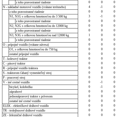
0
0
0
z toho pravostranné riadenie
4
-1
0
N - nákladné motorové vozidlo (vrátane terénneho)
0
0
0
z toho pravostranné riadenie
3
-1
0
N1, N1G s celkovou hmotnosťou do 3 500 kg
0
0
0
z toho pravostranné riadenie
0
0
0
N2, N2G s celkovou hmotnosťou do 12000 kg
0
0
0
z toho pravostranné riadenie
1
0
0
N3, N3G s celkovou hmotnosťou nad 12000 kg
0
0
0
z toho pravostranné riadenie
0
0
0
O - prípojné vozidlo (vrátane návesa)
0
0
0
O1, s celkovou hmotnosťou do 750 kg
0
0
0
ostatné prípojné vozidlo
0
0
0
T - kolesový traktor
0
0
0
C - pásový traktor
0
0
0
R - prípojné vozidlo traktora
0
0
0
S - traktorom ťahaný vymeniteľný stroj
0
0
0
P - pracovný stroj
0
-1
0
V - iné cestné vozidlo
0
-1
0
bicykel, kolobežka
0
0
0
záprahové
0
0
0
jednonápravový traktor s prívesom
0
0
0
ostatné iné cestné vozidlo
0
0
0
ELEK - električkové dráhové vozidlo
0
0
0
TR - trolejbusové dráhové vozidlo
0
0
0
ZE - železničné dráhové vozidlo