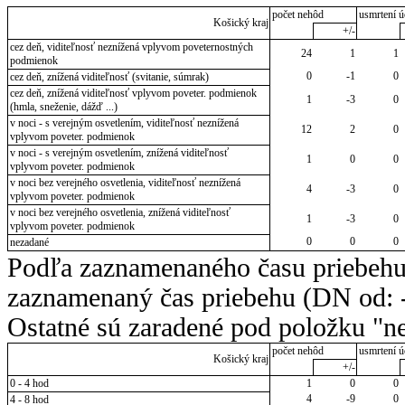
počet nehôd
usmrtení ú
Košický kraj
+/-
cez deň, viditeľnosť neznížená vplyvom poveternostných
24
1
1
podmienok
0
-1
0
cez deň, znížená viditeľnosť (svitanie, súmrak)
cez deň, znížená viditeľnosť vplyvom poveter. podmienok
1
-3
0
(hmla, sneženie, dážď ...)
v noci - s verejným osvetlením, viditeľnosť neznížená
12
2
0
vplyvom poveter. podmienok
v noci - s verejným osvetlením, znížená viditeľnosť
1
0
0
vplyvom poveter. podmienok
v noci bez verejného osvetlenia, viditeľnosť neznížená
4
-3
0
vplyvom poveter. podmienok
v noci bez verejného osvetlenia, znížená viditeľnosť
1
-3
0
vplyvom poveter. podmienok
0
0
0
nezadané
Podľa zaznamenaného času priebehu
zaznamenaný čas priebehu (DN od: -
Ostatné sú zaradené pod položku "ne
počet nehôd
usmrtení ú
Košický kraj
+/-
0 - 4 hod
1
0
0
4
-9
0
4 - 8 hod