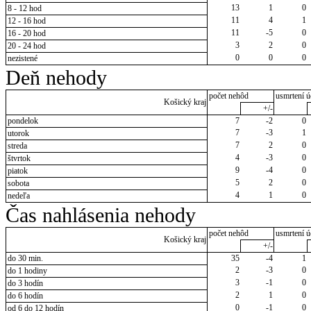
13
1
0
8 - 12 hod
11
4
1
12 - 16 hod
11
-5
0
16 - 20 hod
3
2
0
20 - 24 hod
0
0
0
nezistené
Deň nehody
počet nehôd
usmrtení ú
Košický kraj
+/-
pondelok
7
-2
0
7
-3
1
utorok
7
2
0
streda
4
-3
0
štvrtok
9
-4
0
piatok
5
2
0
sobota
4
1
0
nedeľa
Čas nahlásenia nehody
počet nehôd
usmrtení ú
Košický kraj
+/-
do 30 min.
35
-4
1
2
-3
0
do 1 hodiny
3
-1
0
do 3 hodín
2
1
0
do 6 hodín
0
-1
0
od 6 do 12 hodín