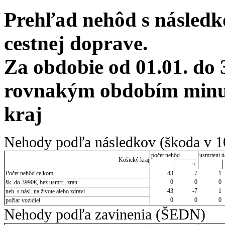
Prehľad nehôd s následko
cestnej doprave.
Za obdobie od 01.01. do 
rovnakým obdobím minul
kraj
Nehody podľa následkov (škoda v 1
počet nehôd
usmrtení ú
Košický kraj
+/-
Počet nehôd celkom
43
-7
1
0
0
0
šk. do 3990€, bez usmrt., zran.
43
-7
1
neh. s násl. na živote alebo zdraví
0
0
0
požiar vozidiel
Nehody podľa zavinenia (ŠEDN)