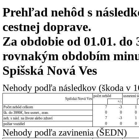
Prehľad nehôd s následko
cestnej doprave.
Za obdobie od 01.01. do 
rovnakým obdobím minul
Spišská Nová Ves
Nehody podľa následkov (škoda v 1
počet nehôd
usmrtení ú
Spišská Nová Ves
+/-
Počet nehôd celkom
7
-3
1
0
0
0
šk. do 3990€, bez usmrt., zran.
7
-3
1
neh. s násl. na živote alebo zdraví
0
0
0
požiar vozidiel
Nehody podľa zavinenia (ŠEDN)