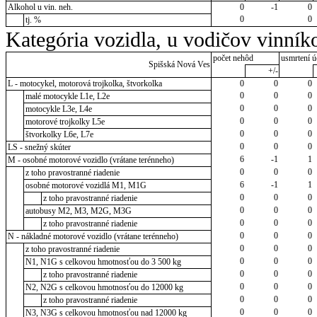
Alkohol u vin. neh.
0
-1
0
0
0
tj. %
Kategória vozidla, u vodičov vinník
počet nehôd
usmrtení ú
Spišská Nová Ves
+/-
L - motocykel, motorová trojkolka, štvorkolka
0
0
0
0
0
0
malé motocykle L1e, L2e
0
0
0
motocykle L3e, L4e
0
0
0
motorové trojkolky L5e
0
0
0
štvorkolky L6e, L7e
0
0
0
LS - snežný skúter
6
-1
1
M - osobné motorové vozidlo (vrátane terénneho)
0
0
0
z toho pravostranné riadenie
6
-1
1
osobné motorové vozidlá M1, M1G
0
0
0
z toho pravostranné riadenie
0
0
0
autobusy M2, M3, M2G, M3G
0
0
0
z toho pravostranné riadenie
0
0
0
N - nákladné motorové vozidlo (vrátane terénneho)
0
0
0
z toho pravostranné riadenie
0
0
0
N1, N1G s celkovou hmotnosťou do 3 500 kg
0
0
0
z toho pravostranné riadenie
0
0
0
N2, N2G s celkovou hmotnosťou do 12000 kg
0
0
0
z toho pravostranné riadenie
0
0
0
N3, N3G s celkovou hmotnosťou nad 12000 kg