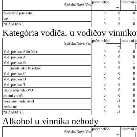
počet nehôd
usmrtení ú
Spišská Nová Ves
+/-
železničné priecestie
0
0
0
7
-3
1
iné
0
0
0
NEZADANÉ
Kategória vodiča, u vodičov vinník
počet nehôd
usmrtení ú
Spišská Nová Ves
+/-
Vod. preukaz A do 50cc
0
0
0
0
0
0
Vod. preukaz A
6
0
1
Vod. preukaz B
0
0
0
mladší ako 18 rokov
0
0
0
Vod. preukaz C
0
0
0
Vod. preukaz D
0
0
0
Vod. preukaz T
0
0
0
Bez príslušného VO
0
0
0
ostatní vodiči
0
-1
0
nezistené, vodič ušiel
0
0
0
nezistené
0
-1
0
NEZADANÉ
Alkohol u vinníka nehody
počet nehôd
usmrtení ú
Spišská Nová Ves
+/-