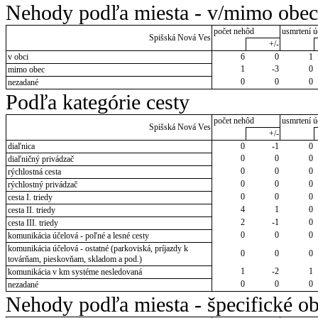
Nehody podľa miesta - v/mimo obec
počet nehôd
usmrtení ú
Spišská Nová Ves
+/-
v obci
6
0
1
1
-3
0
mimo obec
0
0
0
nezadané
Podľa kategórie cesty
počet nehôd
usmrtení ú
Spišská Nová Ves
+/-
diaľnica
0
-1
0
0
0
0
diaľničný privádzač
0
0
0
rýchlostná cesta
0
0
0
rýchlostný privádzač
0
0
0
cesta I. triedy
4
1
0
cesta II. triedy
2
-1
0
cesta III. triedy
0
0
0
komunikácia účelová - poľné a lesné cesty
komunikácia účelová - ostatné (parkoviská, príjazdy k
0
0
0
továrňam, pieskovňam, skladom a pod.)
1
-2
1
komunikácia v km systéme nesledovaná
0
0
0
nezadané
Nehody podľa miesta - špecifické ob