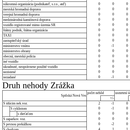
0
0
0
súkromná organizácia (podnikateľ, s.r.o., atď)
0
0
0
mestská hromadná doprava
0
0
0
verejná hromadná doprava
0
0
0
medzinárodná kamiónová doprava
0
0
0
vozidlo registrované mimo územia SR
0
0
0
štátny podnik, štátna organizácia
0
0
0
TAXI
0
0
0
zastupiteľský úrad
0
-1
0
ministerstvo vnútra
0
0
0
ministerstvo obrany
0
0
0
obecná, mestská polícia
0
0
0
iné vozidlo
0
0
0
ukradnuté, neoprávnene použité vozidlo
0
0
0
nezistené
0
-1
0
nezadané
Druh nehody Zrážka
počet nehôd
usmrtení ú
Spišská Nová Ves
+/-
S idúcim nek.voz.
2
-1
0
0
-1
0
S cyklistom
0
0
0
s dieťaťom
0
0
0
S zaparkov. voz.
0
-2
0
S pevnou prekážkou
4
1
1
S chodcom