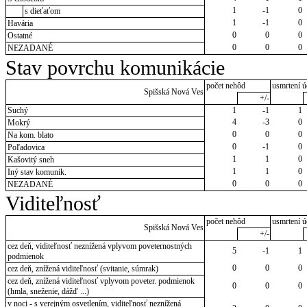
1
-1
0
s dieťaťom
1
-1
0
Havária
0
0
0
Ostatné
0
0
0
NEZADANÉ
Stav povrchu komunikácie
počet nehôd
usmrtení ú
Spišská Nová Ves
+/-
Suchý
1
-1
1
4
-3
0
Mokrý
0
0
0
Na kom. blato
0
-1
0
Poľadovica
1
1
0
Kašovitý sneh
1
1
0
Iný stav komunik.
0
0
0
NEZADANÉ
Viditeľnosť
počet nehôd
usmrtení ú
Spišská Nová Ves
+/-
cez deň, viditeľnosť neznížená vplyvom poveternostných
5
-1
1
podmienok
0
0
0
cez deň, znížená viditeľnosť (svitanie, súmrak)
cez deň, znížená viditeľnosť vplyvom poveter. podmienok
0
0
0
(hmla, sneženie, dážď ...)
v noci - s verejným osvetlením, viditeľnosť neznížená