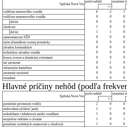
počet nehôd
usmrtení ú
Spišská Nová Ves
+/-
vodičom motorového vozidla
6
-2
1
0
0
0
vodičom nemotorového vozidla
0
0
0
deťmi
1
0
0
chodcom
1
1
0
deťmi
0
0
0
zamestnancom SŽD
0
0
0
iným účastníkom cestnej premávky
0
0
0
závadou komunikácie
0
0
0
technickou závadou vozidla
0
0
0
lesnou zverou a domácimi zvieratami
0
-1
0
iné zavinenie
0
0
0
odrazeným kameňom
0
0
0
zavinenie nezistené
0
0
0
nezadané
Hlavné príčiny nehôd (podľa frekven
počet nehôd
usmrtení ú
Spišská Nová Ves
+/-
porušenie povinnosti vodiča
2
0
0
2
-1
0
nedovolená rýchlosť jazdy
1
0
0
nedodržanie vzdialenosti medzi vozidlami
1
0
1
nesprávne otáčanie a cúvanie
1
0
0
porušenie osobitných ustanovení o chodcoch