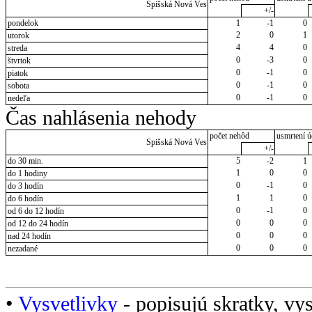
Spišská Nová Ves
+/-
pondelok
1
-1
0
2
0
1
utorok
4
4
0
streda
0
-3
0
štvrtok
0
-1
0
piatok
0
-1
0
sobota
0
-1
0
nedeľa
Čas nahlásenia nehody
počet nehôd
usmrtení ú
Spišská Nová Ves
+/-
do 30 min.
5
-2
1
1
0
0
do 1 hodiny
0
-1
0
do 3 hodín
1
1
0
do 6 hodín
0
-1
0
od 6 do 12 hodín
0
0
0
od 12 do 24 hodín
0
0
0
nad 24 hodín
0
0
0
nezadané
•
Vysvetlivky
- popisujú skratky, vys