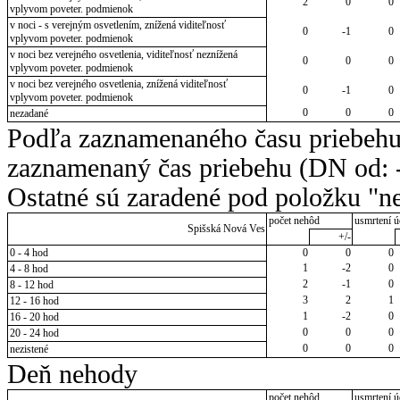
2
0
0
vplyvom poveter. podmienok
v noci - s verejným osvetlením, znížená viditeľnosť
0
-1
0
vplyvom poveter. podmienok
v noci bez verejného osvetlenia, viditeľnosť neznížená
0
0
0
vplyvom poveter. podmienok
v noci bez verejného osvetlenia, znížená viditeľnosť
0
-1
0
vplyvom poveter. podmienok
0
0
0
nezadané
Podľa zaznamenaného času priebehu
zaznamenaný čas priebehu (DN od: -
Ostatné sú zaradené pod položku "ne
počet nehôd
usmrtení ú
Spišská Nová Ves
+/-
0 - 4 hod
0
0
0
1
-2
0
4 - 8 hod
2
-1
0
8 - 12 hod
3
2
1
12 - 16 hod
1
-2
0
16 - 20 hod
0
0
0
20 - 24 hod
0
0
0
nezistené
Deň nehody
počet nehôd
usmrtení ú