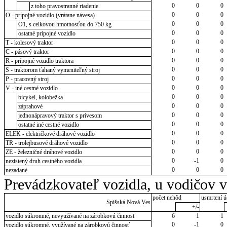
0
0
0
z toho pravostranné riadenie
0
0
0
O - prípojné vozidlo (vrátane návesa)
0
0
0
O1, s celkovou hmotnosťou do 750 kg
0
0
0
ostatné prípojné vozidlo
0
0
0
T - kolesový traktor
0
0
0
C - pásový traktor
0
0
0
R - prípojné vozidlo traktora
0
0
0
S - traktorom ťahaný vymeniteľný stroj
0
0
0
P - pracovný stroj
0
0
0
V - iné cestné vozidlo
0
0
0
bicykel, kolobežka
0
0
0
záprahové
0
0
0
jednonápravový traktor s prívesom
0
0
0
ostatné iné cestné vozidlo
0
0
0
ELEK - električkové dráhové vozidlo
0
0
0
TR - trolejbusové dráhové vozidlo
0
0
0
ZE - železničné dráhové vozidlo
0
-1
0
nezistený druh cestného vozidla
0
0
0
nezadané
Prevádzkovateľ vozidla, u vodičov 
počet nehôd
usmrtení ú
Spišská Nová Ves
+/-
vozidlo súkromné, nevyužívané na zárobkovú činnosť
6
1
1
0
-1
0
vozidlo súkromné, využívané na zárobkovú činnosť