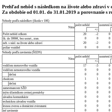
Prehľad nehôd s následkom na živote alebo zdraví v 
Za obdobie od 01.01. do 31.01.2019 a porovnanie s 
Nehody podľa následkov (škoda v 10€)
počet nehôd
usmrtení ú
Nitra
+/-
Počet nehôd celkom
20
-2
0
0
0
0
šk. do 3990€, bez usmrt., zran.
20
-2
0
neh. s násl. na živote alebo zdraví
0
0
0
požiar vozidiel
Nehody podľa zavinenia (ŠEDN)
počet nehôd
usmrtení ú
Nitra
+/-
vodičom motorového vozidla
17
-5
0
0
0
0
vodičom nemotorového vozidla
0
0
0
deťmi
1
1
0
chodcom
0
0
0
deťmi
0
0
0
zamestnancom SŽD
0
0
0
iným účastníkom cestnej premávky
0
0
0
závadou komunikácie
0
0
0
technickou závadou vozidla
0
0
0
lesnou zverou a domácimi zvieratami
0
0
0
iné zavinenie