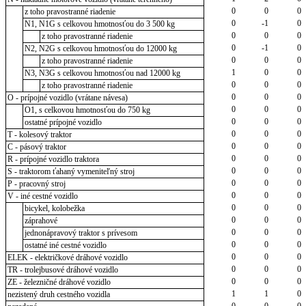
0
0
0
z toho pravostranné riadenie
0
-1
0
N1, N1G s celkovou hmotnosťou do 3 500 kg
0
0
0
z toho pravostranné riadenie
0
-1
0
N2, N2G s celkovou hmotnosťou do 12000 kg
0
0
0
z toho pravostranné riadenie
1
0
0
N3, N3G s celkovou hmotnosťou nad 12000 kg
0
0
0
z toho pravostranné riadenie
0
0
0
O - prípojné vozidlo (vrátane návesa)
0
0
0
O1, s celkovou hmotnosťou do 750 kg
0
0
0
ostatné prípojné vozidlo
0
0
0
T - kolesový traktor
0
0
0
C - pásový traktor
0
0
0
R - prípojné vozidlo traktora
0
0
0
S - traktorom ťahaný vymeniteľný stroj
0
0
0
P - pracovný stroj
0
0
0
V - iné cestné vozidlo
0
0
0
bicykel, kolobežka
0
0
0
záprahové
0
0
0
jednonápravový traktor s prívesom
0
0
0
ostatné iné cestné vozidlo
0
0
0
ELEK - električkové dráhové vozidlo
0
0
0
TR - trolejbusové dráhové vozidlo
0
0
0
ZE - železničné dráhové vozidlo
1
1
0
nezistený druh cestného vozidla
0
0
0