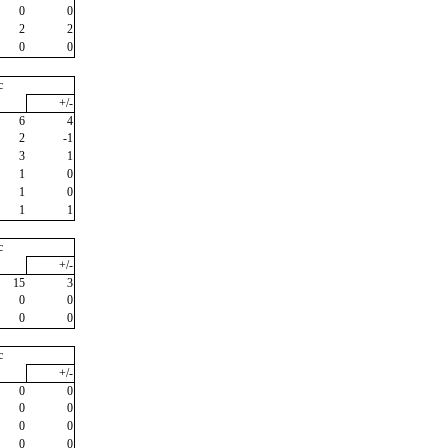
0
0
2
2
0
0
c
+/-
6
4
2
-1
3
1
1
0
1
0
1
1
c
+/-
15
3
0
0
0
0
c
+/-
0
0
0
0
0
0
0
0