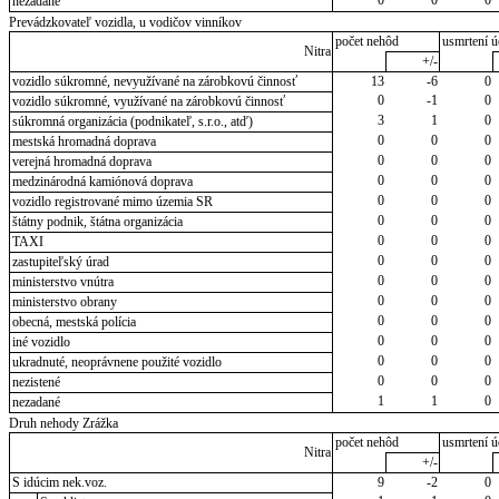
nezadané
Prevádzkovateľ vozidla, u vodičov vinníkov
počet nehôd
usmrtení ú
Nitra
+/-
vozidlo súkromné, nevyužívané na zárobkovú činnosť
13
-6
0
0
-1
0
vozidlo súkromné, využívané na zárobkovú činnosť
3
1
0
súkromná organizácia (podnikateľ, s.r.o., atď)
0
0
0
mestská hromadná doprava
0
0
0
verejná hromadná doprava
0
0
0
medzinárodná kamiónová doprava
0
0
0
vozidlo registrované mimo územia SR
0
0
0
štátny podnik, štátna organizácia
0
0
0
TAXI
0
0
0
zastupiteľský úrad
0
0
0
ministerstvo vnútra
0
0
0
ministerstvo obrany
0
0
0
obecná, mestská polícia
0
0
0
iné vozidlo
0
0
0
ukradnuté, neoprávnene použité vozidlo
0
0
0
nezistené
1
1
0
nezadané
Druh nehody Zrážka
počet nehôd
usmrtení ú
Nitra
+/-
S idúcim nek.voz.
9
-2
0