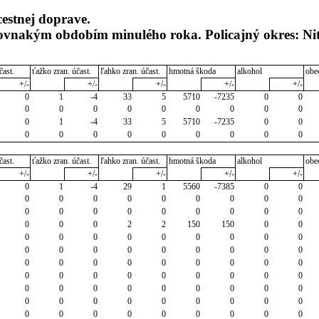
cestnej doprave.
rovnakým obdobím minulého roka. Policajný okres: Ni
čast.
ťažko zran. účast.
ľahko zran. účast.
hmotná škoda
alkohol
obe
+/-
+/-
+/-
+/-
+/-
0
1
-4
33
5
5710
-7235
0
0
0
0
0
0
0
0
0
0
0
0
1
-4
33
5
5710
-7235
0
0
0
0
0
0
0
0
0
0
0
čast.
ťažko zran. účast.
ľahko zran. účast.
hmotná škoda
alkohol
obe
+/-
+/-
+/-
+/-
+/-
0
1
-4
29
1
5560
-7385
0
0
0
0
0
0
0
0
0
0
0
0
0
0
0
0
0
0
0
0
0
0
0
2
2
150
150
0
0
0
0
0
0
0
0
0
0
0
0
0
0
0
0
0
0
0
0
0
0
0
0
0
0
0
0
0
0
0
0
0
0
0
0
0
0
0
0
0
0
0
0
0
0
0
0
0
0
0
0
0
0
0
0
0
0
0
0
0
0
0
0
0