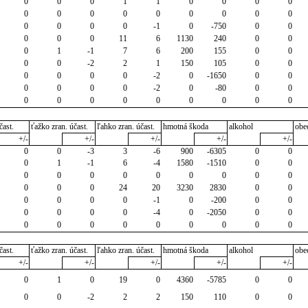
0
0
0
1
1
0
0
0
0
0
0
0
0
0
0
0
0
0
0
0
0
0
-1
0
-750
0
0
0
0
0
11
6
1130
240
0
0
0
1
-1
7
6
200
155
0
0
0
0
-2
2
1
150
105
0
0
0
0
0
0
-2
0
-1650
0
0
0
0
0
0
-2
0
-80
0
0
0
0
0
0
0
0
0
0
0
čast.
ťažko zran. účast.
ľahko zran. účast.
hmotná škoda
alkohol
obe
+/-
+/-
+/-
+/-
+/-
0
0
-3
3
-6
900
-6305
0
0
0
1
-1
6
-4
1580
-1510
0
0
0
0
0
0
0
0
0
0
0
0
0
0
24
20
3230
2830
0
0
0
0
0
0
-1
0
-200
0
0
0
0
0
0
-4
0
-2050
0
0
0
0
0
0
0
0
0
0
0
čast.
ťažko zran. účast.
ľahko zran. účast.
hmotná škoda
alkohol
obe
+/-
+/-
+/-
+/-
+/-
0
1
0
19
0
4360
-5785
0
0
0
0
-2
2
2
150
110
0
0