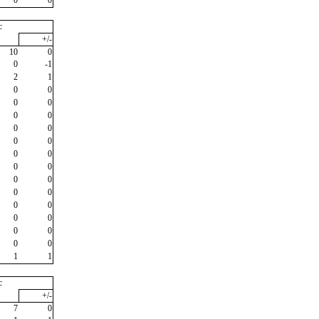
c
+/-
10
0
0
-1
2
1
0
0
0
0
0
0
0
0
0
0
0
0
0
0
0
0
0
0
0
0
0
0
0
0
0
0
1
1
c
+/-
7
0