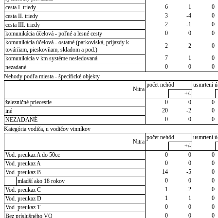
6
1
0
cesta I. triedy
3
-4
0
cesta II. triedy
2
-1
0
cesta III. triedy
0
0
0
komunikácia účelová - poľné a lesné cesty
komunikácia účelová - ostatné (parkoviská, príjazdy k
2
2
0
továrňam, pieskovňam, skladom a pod.)
7
1
0
komunikácia v km systéme nesledovaná
0
0
0
nezadané
Nehody podľa miesta - špecifické objekty
počet nehôd
usmrtení ú
Nitra
+/-
železničné priecestie
0
0
0
20
-2
0
iné
0
0
0
NEZADANÉ
Kategória vodiča, u vodičov vinníkov
počet nehôd
usmrtení ú
Nitra
+/-
Vod. preukaz A do 50cc
0
0
0
0
0
0
Vod. preukaz A
14
-5
0
Vod. preukaz B
0
0
0
mladší ako 18 rokov
1
-2
0
Vod. preukaz C
1
1
0
Vod. preukaz D
0
0
0
Vod. preukaz T
0
0
0
Bez príslušného VO