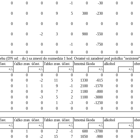
0
0
0
0
-1
0
-30
0
0
0
0
0
9
5
300
-230
0
0
0
0
0
0
0
0
0
0
0
0
0
-2
3
0
900
-550
0
0
0
0
0
0
-1
0
-750
0
0
0
0
0
0
0
0
0
0
0
u (DN od: - do:) sa zmestí do rozmedzia 1 hod. Ostatné sú zaradené pod položku "nezistené
čast.
ťažko zran. účast.
ľahko zran. účast.
hmotná škoda
alkohol
obe
+/-
+/-
+/-
+/-
+/-
0
0
0
0
0
0
0
0
0
0
0
-2
11
5
1330
-615
0
0
0
1
1
9
-1
2100
-1570
0
0
0
0
0
7
2
1180
-800
0
0
0
0
-3
5
2
1100
-3000
0
0
0
0
0
1
-3
0
-1250
0
0
0
0
0
0
0
0
0
0
0
čast.
ťažko zran. účast.
ľahko zran. účast.
hmotná škoda
alkohol
obe
+/-
+/-
+/-
+/-
+/-
0
1
0
2
-1
600
-3700
0
0
0
0
-2
15
7
1050
-900
0
0