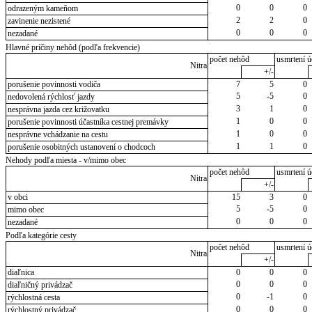
0
0
0
odrazeným kameňom
2
2
0
zavinenie nezistené
0
0
0
nezadané
Hlavné príčiny nehôd (podľa frekvencie)
počet nehôd
usmrtení ú
Nitra
+/-
porušenie povinnosti vodiča
7
5
0
5
-5
0
nedovolená rýchlosť jazdy
3
1
0
nesprávna jazda cez križovatku
1
0
0
porušenie povinnosti účastníka cestnej premávky
1
0
0
nesprávne vchádzanie na cestu
1
1
0
porušenie osobitných ustanovení o chodcoch
Nehody podľa miesta - v/mimo obec
počet nehôd
usmrtení ú
Nitra
+/-
v obci
15
3
0
5
-5
0
mimo obec
0
0
0
nezadané
Podľa kategórie cesty
počet nehôd
usmrtení ú
Nitra
+/-
diaľnica
0
0
0
0
0
0
diaľničný privádzač
0
-1
0
rýchlostná cesta
0
0
0
rýchlostný privádzač