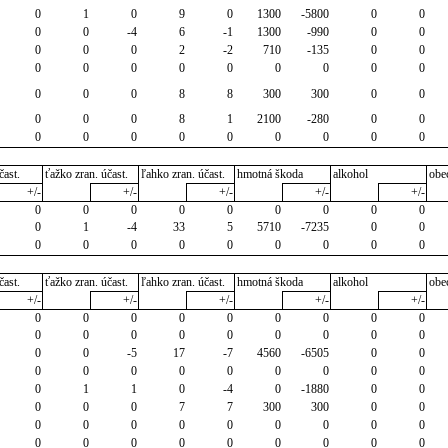
0
1
0
9
0
1300
-5800
0
0
0
0
-4
6
-1
1300
-990
0
0
0
0
0
2
-2
710
-135
0
0
0
0
0
0
0
0
0
0
0
0
0
0
8
8
300
300
0
0
0
0
0
8
1
2100
-280
0
0
0
0
0
0
0
0
0
0
0
čast.
ťažko zran. účast.
ľahko zran. účast.
hmotná škoda
alkohol
obe
+/-
+/-
+/-
+/-
+/-
0
0
0
0
0
0
0
0
0
0
1
-4
33
5
5710
-7235
0
0
0
0
0
0
0
0
0
0
0
čast.
ťažko zran. účast.
ľahko zran. účast.
hmotná škoda
alkohol
obe
+/-
+/-
+/-
+/-
+/-
0
0
0
0
0
0
0
0
0
0
0
0
0
0
0
0
0
0
0
0
-5
17
-7
4560
-6505
0
0
0
0
0
0
0
0
0
0
0
0
1
1
0
-4
0
-1880
0
0
0
0
0
7
7
300
300
0
0
0
0
0
0
0
0
0
0
0
0
0
0
0
0
0
0
0
0