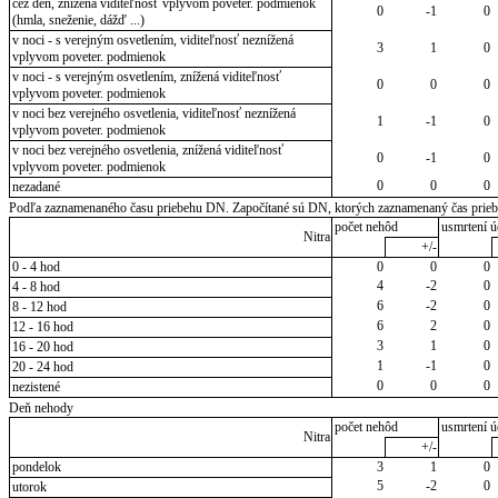
cez deň, znížená viditeľnosť vplyvom poveter. podmienok
0
-1
0
(hmla, sneženie, dážď ...)
v noci - s verejným osvetlením, viditeľnosť neznížená
3
1
0
vplyvom poveter. podmienok
v noci - s verejným osvetlením, znížená viditeľnosť
0
0
0
vplyvom poveter. podmienok
v noci bez verejného osvetlenia, viditeľnosť neznížená
1
-1
0
vplyvom poveter. podmienok
v noci bez verejného osvetlenia, znížená viditeľnosť
0
-1
0
vplyvom poveter. podmienok
0
0
0
nezadané
Podľa zaznamenaného času priebehu DN. Započítané sú DN, ktorých zaznamenaný čas priebeh
počet nehôd
usmrtení ú
Nitra
+/-
0 - 4 hod
0
0
0
4
-2
0
4 - 8 hod
6
-2
0
8 - 12 hod
6
2
0
12 - 16 hod
3
1
0
16 - 20 hod
1
-1
0
20 - 24 hod
0
0
0
nezistené
Deň nehody
počet nehôd
usmrtení ú
Nitra
+/-
pondelok
3
1
0
5
-2
0
utorok