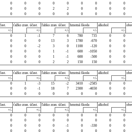
0
0
0
0
0
0
0
0
0
0
0
0
2
2
0
0
0
0
0
0
0
0
0
0
0
0
0
čast.
ťažko zran. účast.
ľahko zran. účast.
hmotná škoda
alkohol
obe
+/-
+/-
+/-
+/-
+/-
0
1
-1
7
6
780
735
0
0
0
0
0
13
3
1780
-670
0
0
0
0
-2
3
0
1100
-120
0
0
0
0
0
1
-1
600
-1050
0
0
0
0
0
1
-1
600
-500
0
0
0
0
0
2
2
150
150
0
0
čast.
ťažko zran. účast.
ľahko zran. účast.
hmotná škoda
alkohol
obe
+/-
+/-
+/-
+/-
+/-
0
1
-3
15
-2
3410
-2585
0
0
0
0
-1
18
7
2300
-4650
0
0
0
0
0
0
0
0
0
0
0
čast.
ťažko zran. účast.
ľahko zran. účast.
hmotná škoda
alkohol
obe
+/-
+/-
+/-
+/-
+/-
0
0
0
0
0
0
0
0
0
0
0
0
0
0
0
0
0
0
0
0
0
0
-1
0
-330
0
0
0
0
0
0
0
0
0
0
0