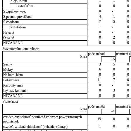
1
1
0
S cyklistom
0
0
0
s dieťaťom
0
-1
0
S zaparkov. voz.
4
-1
0
S pevnou prekážkou
7
5
0
S chodcom
1
-1
0
s dieťaťom
0
-1
0
Havária
0
-2
0
Ostatné
0
0
0
NEZADANÉ
Stav povrchu komunikácie
počet nehôd
usmrtení ú
Nitra
+/-
Suchý
3
-5
0
6
0
0
Mokrý
0
0
0
Na kom. blato
11
7
0
Poľadovica
0
-1
0
Kašovitý sneh
0
-3
0
Iný stav komunik.
0
0
0
NEZADANÉ
Viditeľnosť
počet nehôd
usmrtení ú
Nitra
+/-
cez deň, viditeľnosť neznížená vplyvom poveternostných
15
0
0
podmienok
1
0
0
cez deň, znížená viditeľnosť (svitanie, súmrak)