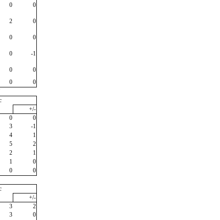
0
0
2
0
0
0
0
-1
0
0
0
0
"
c
+/-
0
0
3
-1
4
1
5
2
2
1
1
0
0
0
c
+/-
3
2
3
0