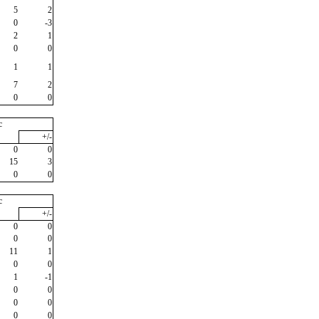
5
2
0
-3
2
1
0
0
1
1
7
2
0
0
c
+/-
0
0
15
3
0
0
c
+/-
0
0
0
0
11
1
0
0
1
-1
0
0
0
0
0
0