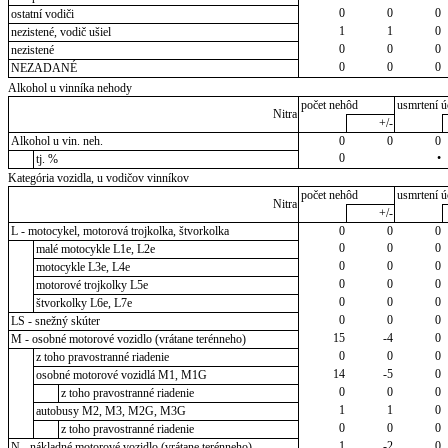
0
0
0
ostatní vodiči
1
1
0
nezistené, vodič ušiel
0
0
0
nezistené
0
0
0
NEZADANÉ
Alkohol u vinníka nehody
počet nehôd
usmrtení ú
Nitra
+/-
Alkohol u vin. neh.
0
0
0
0
•
tj. %
Kategória vozidla, u vodičov vinníkov
počet nehôd
usmrtení ú
Nitra
+/-
L - motocykel, motorová trojkolka, štvorkolka
0
0
0
0
0
0
malé motocykle L1e, L2e
0
0
0
motocykle L3e, L4e
0
0
0
motorové trojkolky L5e
0
0
0
štvorkolky L6e, L7e
0
0
0
LS - snežný skúter
15
-4
0
M - osobné motorové vozidlo (vrátane terénneho)
0
0
0
z toho pravostranné riadenie
14
-5
0
osobné motorové vozidlá M1, M1G
0
0
0
z toho pravostranné riadenie
1
1
0
autobusy M2, M3, M2G, M3G
0
0
0
z toho pravostranné riadenie
1
-2
0
N - nákladné motorové vozidlo (vrátane terénneho)