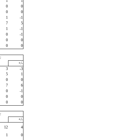
1
1
0
0
0
0
1
-1
7
5
1
-1
0
-1
0
0
0
0
c
+/-
3
-3
5
1
0
0
7
6
0
-1
0
0
0
0
c
+/-
12
4
1
0