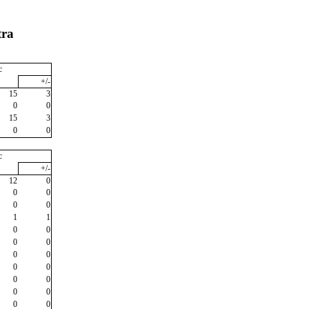
tra
c
+/-
15
3
0
0
15
3
0
0
c
+/-
12
0
0
0
0
0
1
1
0
0
0
0
0
0
0
0
0
0
0
0
0
0