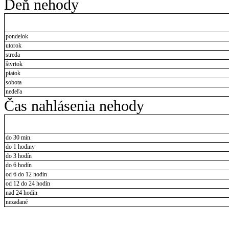
Deň nehody
pondelok
utorok
streda
štvrtok
piatok
sobota
nedeľa
Čas nahlásenia nehody
do 30 min.
do 1 hodiny
do 3 hodín
do 6 hodín
od 6 do 12 hodín
od 12 do 24 hodín
nad 24 hodín
nezadané