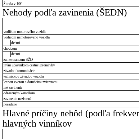
Škoda v 10€
Nehody podľa zavinenia (ŠEDN)
vodičom motorového vozidla
vodičom nemotorového vozidla
deťmi
chodcom
deťmi
zamestnancom SŽD
iným účastníkom cestnej premávky
závadou komunikácie
technickou závadou vozidla
lesnou zverou a domácimi zvieratami
iné zavinenie
odrazeným kameňom
zavinenie nezistené
nezadané
Hlavné príčiny nehôd (podľa frekve
hlavných vinníkov