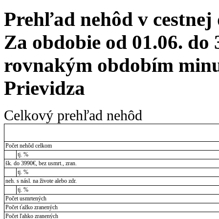
Prehľad nehôd v cestnej
Za obdobie od 01.06. do 
rovnakým obdobím minul
Prievidza
Celkový prehľad nehôd
Počet nehôd celkom
tj. %
šk. do 3990€, bez usmrt., zran.
tj. %
neh. s násl. na živote alebo zdr.
tj. %
Počet usmrtených
Počet ťažko zranených
Počet ľahko zranených