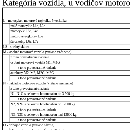
Kategória vozidla, u vodičov motor
L - motocykel, motorová trojkolka, štvorkolka
malé motocykle L1e, L2e
motocykle L3e, L4e
motorové trojkolky L5e
štvorkolky L6e, L7e
LS - snežný skúter
M - osobné motorové vozidlo (vrátane terénneho)
z toho pravostranné riadenie
osobné motorové vozidlá M1, M1G
z toho pravostranné riadenie
autobusy M2, M3, M2G, M3G
z toho pravostranné riadenie
N - nákladné motorové vozidlo (vrátane terénneho)
z toho pravostranné riadenie
N1, N1G s celkovou hmotnosťou do 3 500 kg
z toho pravostranné riadenie
N2, N2G s celkovou hmotnosťou do 12000 kg
z toho pravostranné riadenie
N3, N3G s celkovou hmotnosťou nad 12000 kg
z toho pravostranné riadenie
O - prípojné vozidlo (vrátane návesa)