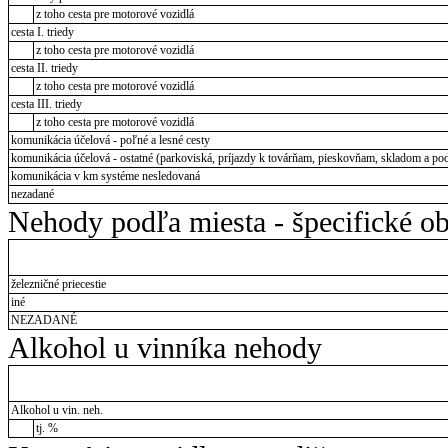
z toho cesta pre motorové vozidlá
cesta I. triedy
z toho cesta pre motorové vozidlá
cesta II. triedy
z toho cesta pre motorové vozidlá
cesta III. triedy
z toho cesta pre motorové vozidlá
komunikácia účelová - poľné a lesné cesty
komunikácia účelová - ostatné (parkoviská, príjazdy k továrňam, pieskovňam, skladom a pod
komunikácia v km systéme nesledovaná
nezadané
Nehody podľa miesta - špecifické ob
železničné priecestie
iné
NEZADANÉ
Alkohol u vinníka nehody
Alkohol u vin. neh.
tj. %