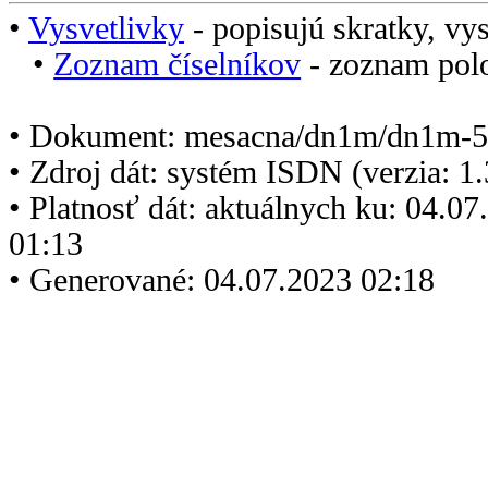
•
Vysvetlivky
- popisujú skratky, vys
•
Zoznam číselníkov
- zoznam polo
• Dokument: mesacna/dn1m/dn1m-5
• Zdroj dát: systém ISDN (verzia: 1
• Platnosť dát: aktuálnych ku: 04.0
01:13
• Generované: 04.07.2023 02:18