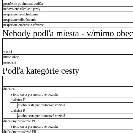
porušenie povinnosti vodiča
nedovolená rýchlosť jazdy
nesprávne predchádzanie
nesprávne odbočovanie
nesprávne otáčanie a cúvanie
Nehody podľa miesta - v/mimo obec
v obci
mimo obec
nezadané
Podľa kategórie cesty
diaľnica
z toho cesta pre motorové vozidlá
diaľnica D
z toho cesta pre motorové vozidlá
diaľnica R
z toho cesta pre motorové vozidlá
diaľničný privádzač PD
z toho cesta pre motorové vozidlá
diaľničný privádzač PR