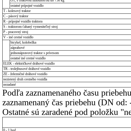
O1, s celkovou hmotnosťou do 750 kg
ostatné prípojné vozidlo
T - kolesový traktor
C - pásový traktor
R - prípojné vozidlo traktora
S - traktorom ťahaný vymeniteľný stroj
P - pracovný stroj
V - iné cestné vozidlo
bicykel, kolobežka
záprahové
jednonápravový traktor s prívesom
ostatné iné cestné vozidlo
ELEK - električkové dráhové vozidlo
TR - trolejbusové dráhové vozidlo
ZE - železničné dráhové vozidlo
nezistený druh cestného vozidla
nezadané
Podľa zaznamenaného času priebehu
zaznamenaný čas priebehu (DN od: -
Ostatné sú zaradené pod položku "ne
0 - 1 hod