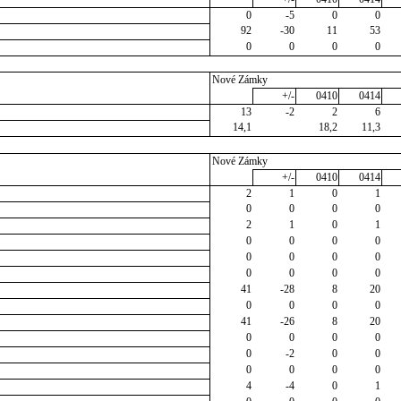
0
-5
0
0
92
-30
11
53
0
0
0
0
Nové Zámky
+/-
0410
0414
13
-2
2
6
14,1
18,2
11,3
Nové Zámky
+/-
0410
0414
2
1
0
1
0
0
0
0
2
1
0
1
0
0
0
0
0
0
0
0
0
0
0
0
41
-28
8
20
0
0
0
0
41
-26
8
20
0
0
0
0
0
-2
0
0
0
0
0
0
4
-4
0
1