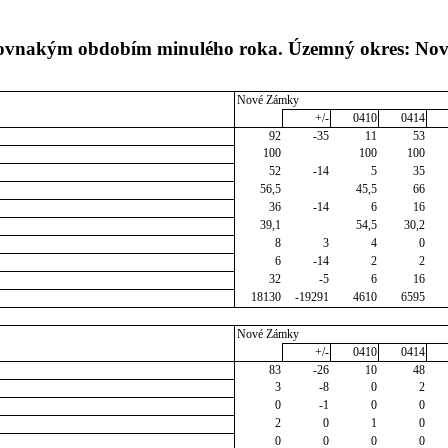
s rovnakým obdobím minulého roka. Územný okres: N
Nové Zámky
+/-
0410
0414
92
-35
11
53
100
100
100
52
-14
5
35
56,5
45,5
66
36
-14
6
16
39,1
54,5
30,2
8
3
4
0
6
-14
2
2
32
-5
6
16
18130
-19291
4610
6595
Nové Zámky
+/-
0410
0414
83
-26
10
48
3
-8
0
2
0
-1
0
0
2
0
1
0
0
0
0
0