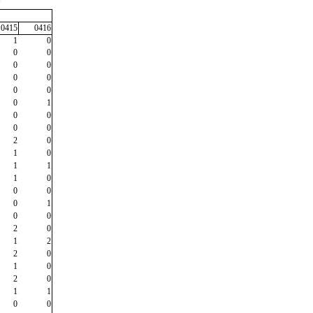
"
0415
0416
1
0
0
0
0
0
0
0
0
0
0
1
0
0
0
0
2
0
1
0
1
1
1
0
0
0
0
1
0
0
2
0
1
2
2
0
1
0
2
0
1
1
0
0