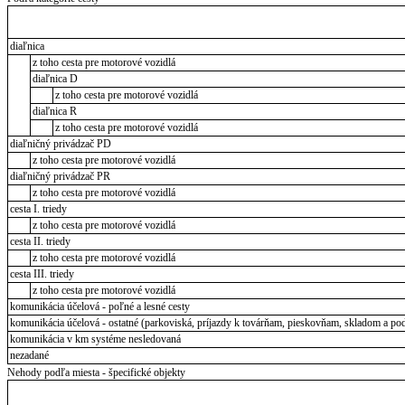
diaľnica
z toho cesta pre motorové vozidlá
diaľnica D
z toho cesta pre motorové vozidlá
diaľnica R
z toho cesta pre motorové vozidlá
diaľničný privádzač PD
z toho cesta pre motorové vozidlá
diaľničný privádzač PR
z toho cesta pre motorové vozidlá
cesta I. triedy
z toho cesta pre motorové vozidlá
cesta II. triedy
z toho cesta pre motorové vozidlá
cesta III. triedy
z toho cesta pre motorové vozidlá
komunikácia účelová - poľné a lesné cesty
komunikácia účelová - ostatné (parkoviská, príjazdy k továrňam, pieskovňam, skladom a pod
komunikácia v km systéme nesledovaná
nezadané
Nehody podľa miesta - špecifické objekty