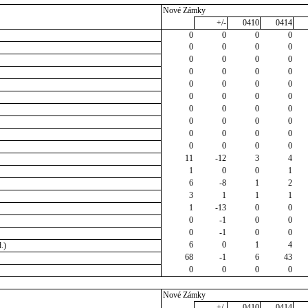
Nové Zámky
+/-
0410
0414
0
0
0
0
0
0
0
0
0
0
0
0
0
0
0
0
0
0
0
0
0
0
0
0
0
0
0
0
0
0
0
0
0
0
0
0
0
0
0
0
11
-12
3
4
1
0
0
1
6
-8
1
2
3
1
1
1
1
-13
0
0
0
-1
0
0
0
-1
0
0
6
0
1
4
.)
68
-1
6
43
0
0
0
0
Nové Zámky
+/-
0410
0414