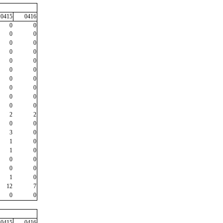
0415
0416
0
0
0
0
0
0
0
0
0
0
0
0
0
0
0
0
0
0
0
0
2
2
0
0
3
0
1
0
1
0
0
0
0
0
1
0
12
7
0
0
0415
0416