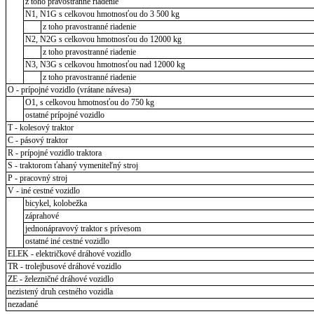
z toho pravostranné riadenie
N1, N1G s celkovou hmotnosťou do 3 500 kg
z toho pravostranné riadenie
N2, N2G s celkovou hmotnosťou do 12000 kg
z toho pravostranné riadenie
N3, N3G s celkovou hmotnosťou nad 12000 kg
z toho pravostranné riadenie
O - prípojné vozidlo (vrátane návesa)
O1, s celkovou hmotnosťou do 750 kg
ostatné prípojné vozidlo
T - kolesový traktor
C - pásový traktor
R - prípojné vozidlo traktora
S - traktorom ťahaný vymeniteľný stroj
P - pracovný stroj
V - iné cestné vozidlo
bicykel, kolobežka
záprahové
jednonápravový traktor s prívesom
ostatné iné cestné vozidlo
ELEK - električkové dráhové vozidlo
TR - trolejbusové dráhové vozidlo
ZE - železničné dráhové vozidlo
nezistený druh cestného vozidla
nezadané