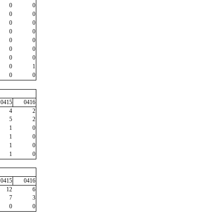
0
0
0
0
0
0
0
0
0
0
0
0
0
0
0
1
0
0
0415
0416
4
2
5
2
1
0
1
0
1
0
1
0
0415
0416
12
6
7
3
0
0