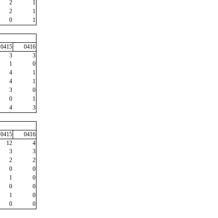
2
1
2
1
0
1
0415
0416
3
3
1
0
4
1
4
1
3
0
0
1
4
3
0415
0416
12
4
3
3
2
2
0
0
1
0
0
0
1
0
0
0