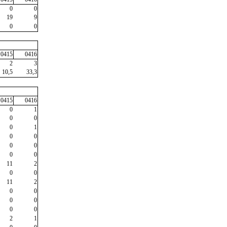
0
0
19
9
0
0
0415
0416
2
3
10,5
33,3
0415
0416
0
1
0
0
0
1
0
0
0
0
0
0
11
2
0
0
11
2
0
0
0
0
0
0
2
1