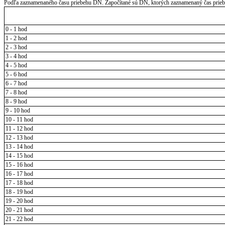
Podľa zaznamenaného času priebehu DN. Započítané sú DN, ktorých zaznamenaný čas priebeh
0 - 1 hod
1 - 2 hod
2 - 3 hod
3 - 4 hod
4 - 5 hod
5 - 6 hod
6 - 7 hod
7 - 8 hod
8 - 9 hod
9 - 10 hod
10 - 11 hod
11 - 12 hod
12 - 13 hod
13 - 14 hod
14 - 15 hod
15 - 16 hod
16 - 17 hod
17 - 18 hod
18 - 19 hod
19 - 20 hod
20 - 21 hod
21 - 22 hod