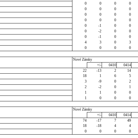
0
0
0
0
0
0
0
0
0
0
0
0
0
0
0
0
0
-1
0
0
0
-2
0
0
0
-1
0
0
4
3
0
3
0
0
0
0
Nové Zámky
+/-
0410
0414
22
-13
2
14
18
1
6
5
3
-9
0
2
2
-2
0
1
1
1
0
0
1
0
0
0
Nové Zámky
+/-
0410
0414
74
-17
7
49
18
-18
4
4
0
0
0
0