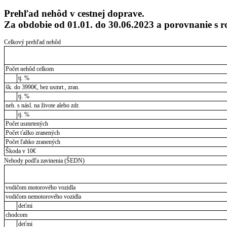
Prehľad nehôd v cestnej doprave.
Za obdobie od 01.01. do 30.06.2023 a porovnanie 
Celkový prehľad nehôd
Počet nehôd celkom
tj. %
šk. do 3990€, bez usmrt., zran.
tj. %
neh. s násl. na živote alebo zdr.
tj. %
Počet usmrtených
Počet ťažko zranených
Počet ľahko zranených
Škoda v 10€
Nehody podľa zavinenia (ŠEDN)
vodičom motorového vozidla
vodičom nemotorového vozidla
deťmi
chodcom
deťmi