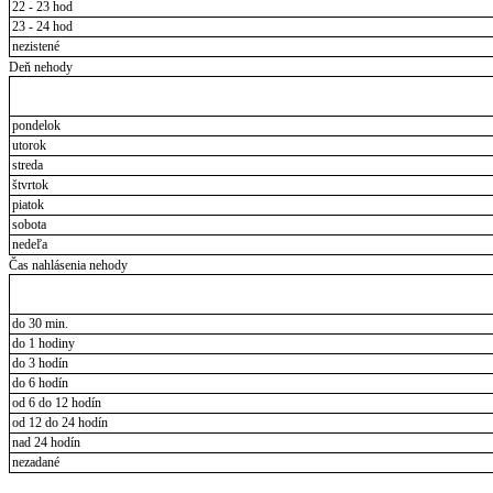
22 - 23 hod
23 - 24 hod
nezistené
Deň nehody
pondelok
utorok
streda
štvrtok
piatok
sobota
nedeľa
Čas nahlásenia nehody
do 30 min.
do 1 hodiny
do 3 hodín
do 6 hodín
od 6 do 12 hodín
od 12 do 24 hodín
nad 24 hodín
nezadané