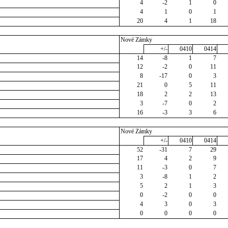
4
-2
1
0
4
1
0
1
20
4
1
18
Nové Zámky
+/-
0410
0414
14
-8
1
7
12
-2
0
11
8
-17
0
3
21
0
5
11
18
2
2
13
3
-7
0
2
16
-3
3
6
Nové Zámky
+/-
0410
0414
52
-31
7
29
17
4
2
9
11
-3
0
7
3
-8
1
2
5
2
1
3
0
-2
0
0
4
3
0
3
0
0
0
0