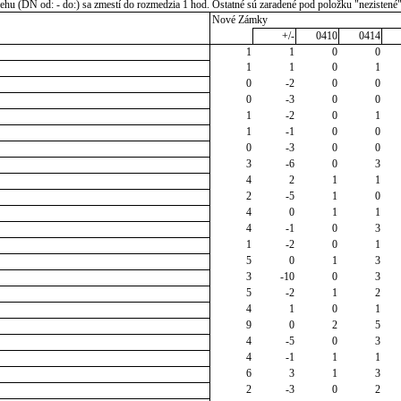
u (DN od: - do:) sa zmestí do rozmedzia 1 hod. Ostatné sú zaradené pod položku "nezistené
Nové Zámky
+/-
0410
0414
1
1
0
0
1
1
0
1
0
-2
0
0
0
-3
0
0
1
-2
0
1
1
-1
0
0
0
-3
0
0
3
-6
0
3
4
2
1
1
2
-5
1
0
4
0
1
1
4
-1
0
3
1
-2
0
1
5
0
1
3
3
-10
0
3
5
-2
1
2
4
1
0
1
9
0
2
5
4
-5
0
3
4
-1
1
1
6
3
1
3
2
-3
0
2