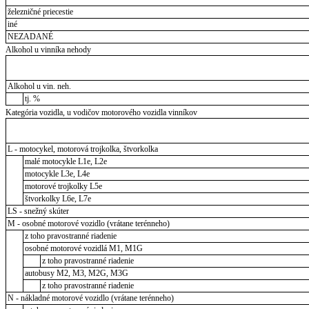
železničné priecestie
iné
NEZADANÉ
Alkohol u vinníka nehody
Alkohol u vin. neh.
tj. %
Kategória vozidla, u vodičov motorového vozidla vinníkov
L - motocykel, motorová trojkolka, štvorkolka
malé motocykle L1e, L2e
motocykle L3e, L4e
motorové trojkolky L5e
štvorkolky L6e, L7e
LS - snežný skúter
M - osobné motorové vozidlo (vrátane terénneho)
z toho pravostranné riadenie
osobné motorové vozidlá M1, M1G
z toho pravostranné riadenie
autobusy M2, M3, M2G, M3G
z toho pravostranné riadenie
N - nákladné motorové vozidlo (vrátane terénneho)