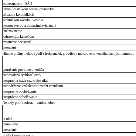
zamestnancom SŽD
iným účastníkom cestnej premávky
závadou komunikácie
technickou závadou vozidla
lesnou zverou a domácimi zvieratami
iné zavinenie
odrazeným kameňom
zavinenie nezistené
nezadané
Hlavné príčiny nehôd (podľa frekvencie), u vodičov motorového vozidla hlavných vinníkov
porušenie povinnosti vodiča
nedovolená rýchlosť jazdy
nesprávna jazda cez križovatku
nedodržanie vzdialenosti medzi vozidlami
nesprávne obchádzanie
nesprávne odbočovanie
Nehody podľa miesta - v/mimo obec
v obci
mimo obec
nezadané
Podľa kategórie cesty