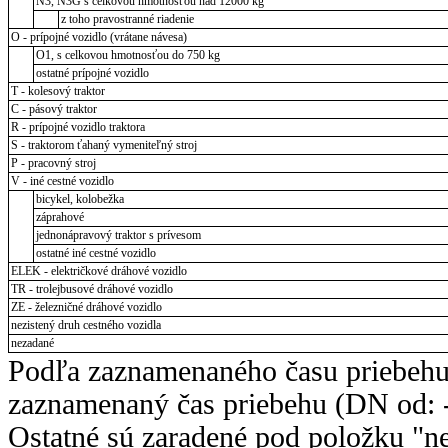
N3, N3G s celkovou hmotnosťou nad 12000 kg
z toho pravostranné riadenie
O - prípojné vozidlo (vrátane návesa)
O1, s celkovou hmotnosťou do 750 kg
ostatné prípojné vozidlo
T - kolesový traktor
C - pásový traktor
R - prípojné vozidlo traktora
S - traktorom ťahaný vymeniteľný stroj
P - pracovný stroj
V - iné cestné vozidlo
bicykel, kolobežka
záprahové
jednonápravový traktor s prívesom
ostatné iné cestné vozidlo
ELEK - električkové dráhové vozidlo
TR - trolejbusové dráhové vozidlo
ZE - železničné dráhové vozidlo
nezistený druh cestného vozidla
nezadané
Podľa zaznamenaného času priebehu
zaznamenaný čas priebehu (DN od: -
Ostatné sú zaradené pod položku "ne