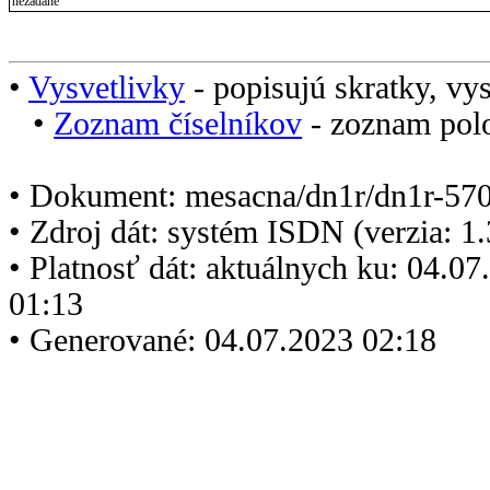
nezadané
•
Vysvetlivky
- popisujú skratky, vys
•
Zoznam číselníkov
- zoznam polo
• Dokument: mesacna/dn1r/dn1r-570
• Zdroj dát: systém ISDN (verzia: 1
• Platnosť dát: aktuálnych ku: 04.0
01:13
• Generované: 04.07.2023 02:18