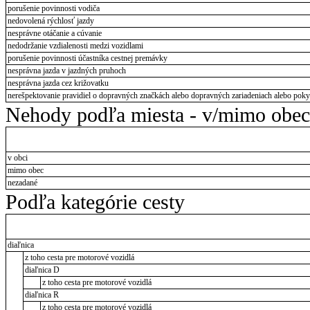
porušenie povinnosti vodiča
nedovolená rýchlosť jazdy
nesprávne otáčanie a cúvanie
nedodržanie vzdialenosti medzi vozidlami
porušenie povinnosti účastníka cestnej premávky
nesprávna jazda v jazdných pruhoch
nesprávna jazda cez križovatku
nerešpektovanie pravidiel o dopravných značkách alebo dopravných zariadeniach alebo pokyn
Nehody podľa miesta - v/mimo obec
v obci
mimo obec
nezadané
Podľa kategórie cesty
diaľnica
z toho cesta pre motorové vozidlá
diaľnica D
z toho cesta pre motorové vozidlá
diaľnica R
z toho cesta pre motorové vozidlá