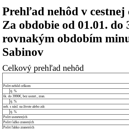
Prehľad nehôd v cestnej
Za obdobie od 01.01. do 
rovnakým obdobím minul
Sabinov
Celkový prehľad nehôd
Počet nehôd celkom
tj. %
šk. do 3990€, bez usmrt., zran.
tj. %
neh. s násl. na živote alebo zdr.
tj. %
Počet usmrtených
Počet ťažko zranených
Počet ľahko zranených