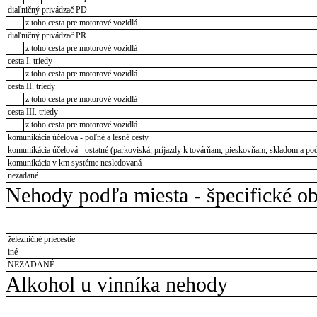
diaľničný privádzač PD
z toho cesta pre motorové vozidlá
diaľničný privádzač PR
z toho cesta pre motorové vozidlá
cesta I. triedy
z toho cesta pre motorové vozidlá
cesta II. triedy
z toho cesta pre motorové vozidlá
cesta III. triedy
z toho cesta pre motorové vozidlá
komunikácia účelová - poľné a lesné cesty
komunikácia účelová - ostatné (parkoviská, príjazdy k továrňam, pieskovňam, skladom a pod
komunikácia v km systéme nesledovaná
nezadané
Nehody podľa miesta - špecifické ob
železničné priecestie
iné
NEZADANÉ
Alkohol u vinníka nehody