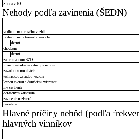
Škoda v 10€
Nehody podľa zavinenia (ŠEDN)
vodičom motorového vozidla
vodičom nemotorového vozidla
deťmi
chodcom
deťmi
zamestnancom SŽD
iným účastníkom cestnej premávky
závadou komunikácie
technickou závadou vozidla
lesnou zverou a domácimi zvieratami
iné zavinenie
odrazeným kameňom
zavinenie nezistené
nezadané
Hlavné príčiny nehôd (podľa frekve
hlavných vinníkov