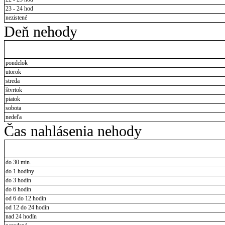
23 - 24 hod
nezistené
Deň nehody
pondelok
utorok
streda
štvrtok
piatok
sobota
nedeľa
Čas nahlásenia nehody
do 30 min.
do 1 hodiny
do 3 hodín
do 6 hodín
od 6 do 12 hodín
od 12 do 24 hodín
nad 24 hodín