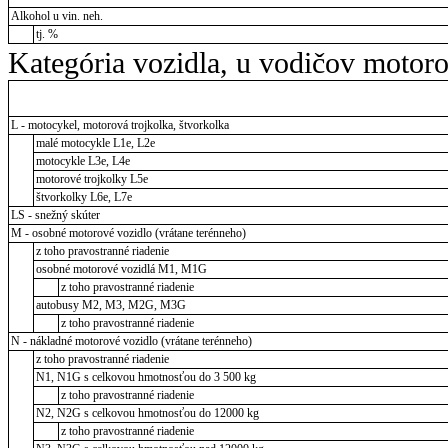
Alkohol u vin. neh.
tj. %
Kategória vozidla, u vodičov motor
L - motocykel, motorová trojkolka, štvorkolka
malé motocykle L1e, L2e
motocykle L3e, L4e
motorové trojkolky L5e
štvorkolky L6e, L7e
LS - snežný skúter
M - osobné motorové vozidlo (vrátane terénneho)
z toho pravostranné riadenie
osobné motorové vozidlá M1, M1G
z toho pravostranné riadenie
autobusy M2, M3, M2G, M3G
z toho pravostranné riadenie
N - nákladné motorové vozidlo (vrátane terénneho)
z toho pravostranné riadenie
N1, N1G s celkovou hmotnosťou do 3 500 kg
z toho pravostranné riadenie
N2, N2G s celkovou hmotnosťou do 12000 kg
z toho pravostranné riadenie