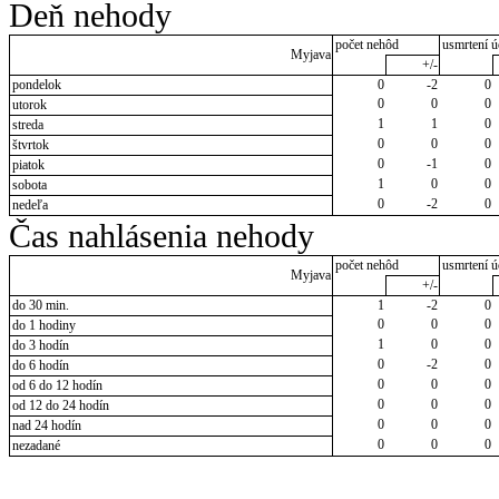
Deň nehody
počet nehôd
usmrtení ú
Myjava
+/-
pondelok
0
-2
0
0
0
0
utorok
1
1
0
streda
0
0
0
štvrtok
0
-1
0
piatok
1
0
0
sobota
0
-2
0
nedeľa
Čas nahlásenia nehody
počet nehôd
usmrtení ú
Myjava
+/-
do 30 min.
1
-2
0
0
0
0
do 1 hodiny
1
0
0
do 3 hodín
0
-2
0
do 6 hodín
0
0
0
od 6 do 12 hodín
0
0
0
od 12 do 24 hodín
0
0
0
nad 24 hodín
0
0
0
nezadané