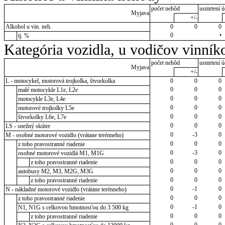
počet nehôd
usmrtení ú
Myjava
+/-
Alkohol u vin. neh.
0
0
0
0
•
tj. %
Kategória vozidla, u vodičov vinník
počet nehôd
usmrtení ú
Myjava
+/-
L - motocykel, motorová trojkolka, štvorkolka
0
0
0
0
0
0
malé motocykle L1e, L2e
0
0
0
motocykle L3e, L4e
0
0
0
motorové trojkolky L5e
0
0
0
štvorkolky L6e, L7e
0
0
0
LS - snežný skúter
0
-3
0
M - osobné motorové vozidlo (vrátane terénneho)
0
0
0
z toho pravostranné riadenie
0
-3
0
osobné motorové vozidlá M1, M1G
0
0
0
z toho pravostranné riadenie
0
0
0
autobusy M2, M3, M2G, M3G
0
0
0
z toho pravostranné riadenie
0
-1
0
N - nákladné motorové vozidlo (vrátane terénneho)
0
0
0
z toho pravostranné riadenie
0
-1
0
N1, N1G s celkovou hmotnosťou do 3 500 kg
0
0
0
z toho pravostranné riadenie
0
0
0