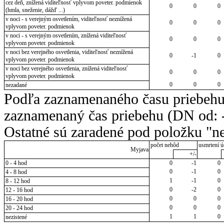
cez deň, znížená viditeľnosť vplyvom poveter. podmienok
0
0
0
(hmla, sneženie, dážď ...)
v noci - s verejným osvetlením, viditeľnosť neznížená
0
0
0
vplyvom poveter. podmienok
v noci - s verejným osvetlením, znížená viditeľnosť
0
0
0
vplyvom poveter. podmienok
v noci bez verejného osvetlenia, viditeľnosť neznížená
0
-1
0
vplyvom poveter. podmienok
v noci bez verejného osvetlenia, znížená viditeľnosť
0
0
0
vplyvom poveter. podmienok
0
0
0
nezadané
Podľa zaznamenaného času priebehu
zaznamenaný čas priebehu (DN od: -
Ostatné sú zaradené pod položku "ne
počet nehôd
usmrtení ú
Myjava
+/-
0 - 4 hod
0
-1
0
0
-1
0
4 - 8 hod
1
-1
0
8 - 12 hod
0
-2
0
12 - 16 hod
0
0
0
16 - 20 hod
0
0
0
20 - 24 hod
1
1
0
nezistené