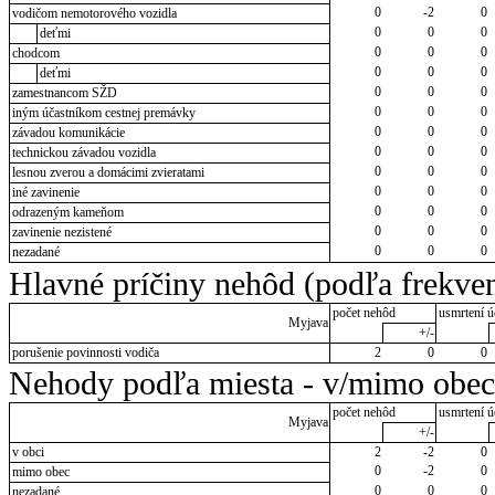
0
-2
0
vodičom nemotorového vozidla
0
0
0
deťmi
0
0
0
chodcom
0
0
0
deťmi
0
0
0
zamestnancom SŽD
0
0
0
iným účastníkom cestnej premávky
0
0
0
závadou komunikácie
0
0
0
technickou závadou vozidla
0
0
0
lesnou zverou a domácimi zvieratami
0
0
0
iné zavinenie
0
0
0
odrazeným kameňom
0
0
0
zavinenie nezistené
0
0
0
nezadané
Hlavné príčiny nehôd (podľa frekven
počet nehôd
usmrtení ú
Myjava
+/-
porušenie povinnosti vodiča
2
0
0
Nehody podľa miesta - v/mimo obec
počet nehôd
usmrtení ú
Myjava
+/-
v obci
2
-2
0
0
-2
0
mimo obec
0
0
0
nezadané