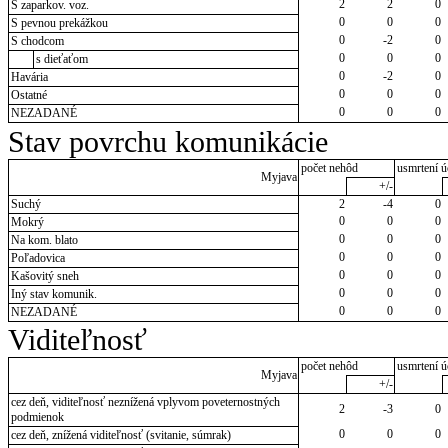
2
2
0
S zaparkov. voz.
0
0
0
S pevnou prekážkou
0
-2
0
S chodcom
0
0
0
s dieťaťom
0
-2
0
Havária
0
0
0
Ostatné
0
0
0
NEZADANÉ
Stav povrchu komunikácie
počet nehôd
usmrtení ú
Myjava
+/-
Suchý
2
-4
0
0
0
0
Mokrý
0
0
0
Na kom. blato
0
0
0
Poľadovica
0
0
0
Kašovitý sneh
0
0
0
Iný stav komunik.
0
0
0
NEZADANÉ
Viditeľnosť
počet nehôd
usmrtení ú
Myjava
+/-
cez deň, viditeľnosť neznížená vplyvom poveternostných
2
-3
0
podmienok
0
0
0
cez deň, znížená viditeľnosť (svitanie, súmrak)