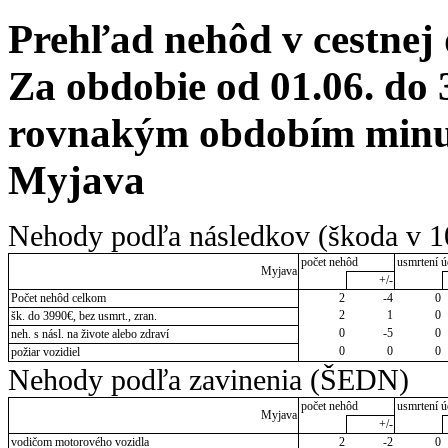
Prehľad nehôd v cestnej
Za obdobie od 01.06. do 
rovnakým obdobím minul
Myjava
Nehody podľa následkov (škoda v 1
počet nehôd
usmrtení ú
Myjava
+/-
Počet nehôd celkom
2
-4
0
2
1
0
šk. do 3990€, bez usmrt., zran.
0
-5
0
neh. s násl. na živote alebo zdraví
0
0
0
požiar vozidiel
Nehody podľa zavinenia (ŠEDN)
počet nehôd
usmrtení ú
Myjava
+/-
vodičom motorového vozidla
2
-2
0