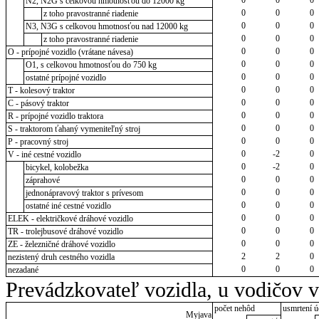
N2, N2G s celkovou hmotnosťou do 12000 kg
0
0
0
z toho pravostranné riadenie
0
0
0
N3, N3G s celkovou hmotnosťou nad 12000 kg
0
0
0
z toho pravostranné riadenie
0
0
0
O - prípojné vozidlo (vrátane návesa)
0
0
0
O1, s celkovou hmotnosťou do 750 kg
0
0
0
ostatné prípojné vozidlo
0
0
0
T - kolesový traktor
0
0
0
C - pásový traktor
0
0
0
R - prípojné vozidlo traktora
0
0
0
S - traktorom ťahaný vymeniteľný stroj
0
0
0
P - pracovný stroj
0
-2
0
V - iné cestné vozidlo
0
-2
0
bicykel, kolobežka
0
0
0
záprahové
0
0
0
jednonápravový traktor s prívesom
0
0
0
ostatné iné cestné vozidlo
0
0
0
ELEK - električkové dráhové vozidlo
0
0
0
TR - trolejbusové dráhové vozidlo
0
0
0
ZE - železničné dráhové vozidlo
2
2
0
nezistený druh cestného vozidla
0
0
0
nezadané
Prevádzkovateľ vozidla, u vodičov 
počet nehôd
usmrtení ú
Myjava