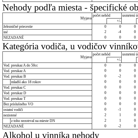
Nehody podľa miesta - špecifické ob
počet nehôd
usmrtení ú
Myjava
+/-
železničné priecestie
0
0
0
2
-4
0
iné
0
0
0
NEZADANÉ
Kategória vodiča, u vodičov vinník
počet nehôd
usmrtení ú
Myjava
+/-
Vod. preukaz A do 50cc
0
0
0
0
0
0
Vod. preukaz A
0
-2
0
Vod. preukaz B
0
0
0
mladší ako 18 rokov
0
0
0
Vod. preukaz C
0
0
0
Vod. preukaz D
0
0
0
Vod. preukaz T
0
0
0
Bez príslušného VO
0
-1
0
ostatní vodiči
2
1
0
nezistené
2
1
0
z toho nezotrval na mieste DN
0
-2
0
NEZADANÉ
Alkohol u vinníka nehody