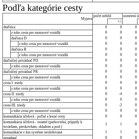
Podľa kategórie cesty
počet nehôd
usmrtení ú
Myjava
+/-
diaľnica
0
0
0
0
0
0
z toho cesta pre motorové vozidlá
0
0
0
diaľnica D
0
0
0
z toho cesta pre motorové vozidlá
0
0
0
diaľnica R
0
0
0
z toho cesta pre motorové vozidlá
0
0
0
diaľničný privádzač PD
0
0
0
z toho cesta pre motorové vozidlá
0
0
0
diaľničný privádzač PR
0
0
0
z toho cesta pre motorové vozidlá
0
0
0
cesta I. triedy
0
0
0
z toho cesta pre motorové vozidlá
0
-4
0
cesta II. triedy
0
0
0
z toho cesta pre motorové vozidlá
0
-2
0
cesta III. triedy
0
0
0
z toho cesta pre motorové vozidlá
0
0
0
komunikácia účelová - poľné a lesné cesty
komunikácia účelová - ostatné (parkoviská, príjazdy k
1
1
0
továrňam, pieskovňam, skladom a pod.)
1
1
0
komunikácia v km systéme nesledovaná
0
0
0
nezadané