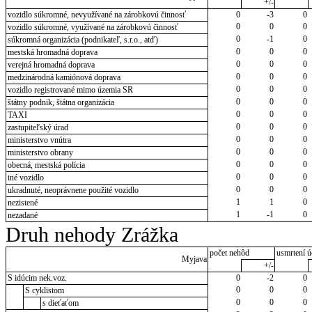
+/-
vozidlo súkromné, nevyužívané na zárobkovú činnosť
0
-3
0
0
0
0
vozidlo súkromné, využívané na zárobkovú činnosť
0
-1
0
súkromná organizácia (podnikateľ, s.r.o., atď)
0
0
0
mestská hromadná doprava
0
0
0
verejná hromadná doprava
0
0
0
medzinárodná kamiónová doprava
0
0
0
vozidlo registrované mimo územia SR
0
0
0
štátny podnik, štátna organizácia
0
0
0
TAXI
0
0
0
zastupiteľský úrad
0
0
0
ministerstvo vnútra
0
0
0
ministerstvo obrany
0
0
0
obecná, mestská polícia
0
0
0
iné vozidlo
0
0
0
ukradnuté, neoprávnene použité vozidlo
1
1
0
nezistené
1
-1
0
nezadané
Druh nehody Zrážka
počet nehôd
usmrtení ú
Myjava
+/-
S idúcim nek.voz.
0
-2
0
0
0
0
S cyklistom
0
0
0
s dieťaťom