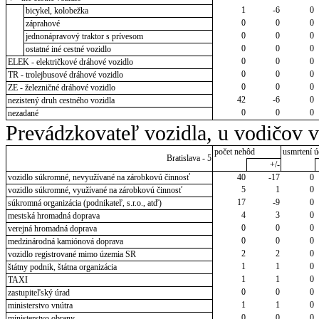
1
-6
0
bicykel, kolobežka
0
0
0
záprahové
0
0
0
jednonápravový traktor s prívesom
0
0
0
ostatné iné cestné vozidlo
0
0
0
ELEK - električkové dráhové vozidlo
0
0
0
TR - trolejbusové dráhové vozidlo
0
0
0
ZE - železničné dráhové vozidlo
42
-6
0
nezistený druh cestného vozidla
0
0
0
nezadané
Prevádzkovateľ vozidla, u vodičov 
počet nehôd
usmrtení ú
Bratislava - 5
+/-
vozidlo súkromné, nevyužívané na zárobkovú činnosť
40
-17
0
5
1
0
vozidlo súkromné, využívané na zárobkovú činnosť
17
-9
0
súkromná organizácia (podnikateľ, s.r.o., atď)
4
3
0
mestská hromadná doprava
0
0
0
verejná hromadná doprava
0
0
0
medzinárodná kamiónová doprava
2
2
0
vozidlo registrované mimo územia SR
1
1
0
štátny podnik, štátna organizácia
1
1
0
TAXI
0
0
0
zastupiteľský úrad
1
1
0
ministerstvo vnútra
0
0
0
ministerstvo obrany