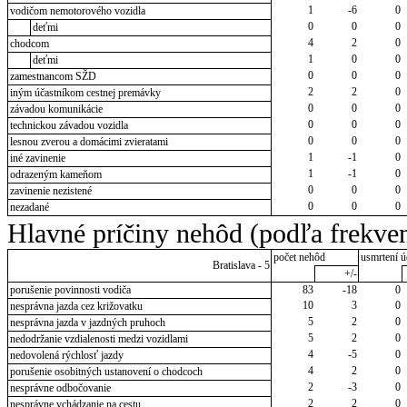
1
-6
0
vodičom nemotorového vozidla
0
0
0
deťmi
4
2
0
chodcom
1
0
0
deťmi
0
0
0
zamestnancom SŽD
2
2
0
iným účastníkom cestnej premávky
0
0
0
závadou komunikácie
0
0
0
technickou závadou vozidla
0
0
0
lesnou zverou a domácimi zvieratami
1
-1
0
iné zavinenie
1
-1
0
odrazeným kameňom
0
0
0
zavinenie nezistené
0
0
0
nezadané
Hlavné príčiny nehôd (podľa frekven
počet nehôd
usmrtení ú
Bratislava - 5
+/-
porušenie povinnosti vodiča
83
-18
0
10
3
0
nesprávna jazda cez križovatku
5
2
0
nesprávna jazda v jazdných pruhoch
5
2
0
nedodržanie vzdialenosti medzi vozidlami
4
-5
0
nedovolená rýchlosť jazdy
4
2
0
porušenie osobitných ustanovení o chodcoch
2
-3
0
nesprávne odbočovanie
2
2
0
nesprávne vchádzanie na cestu