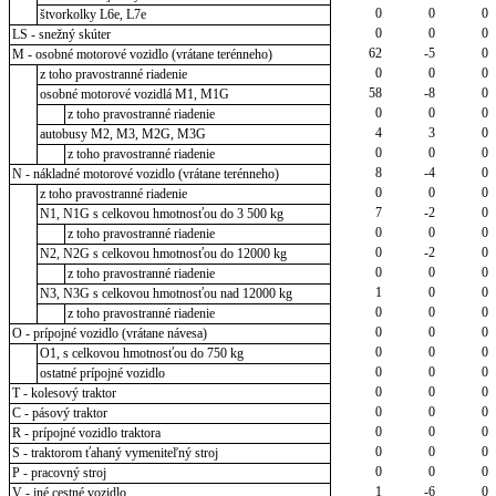
0
0
0
štvorkolky L6e, L7e
0
0
0
LS - snežný skúter
62
-5
0
M - osobné motorové vozidlo (vrátane terénneho)
0
0
0
z toho pravostranné riadenie
58
-8
0
osobné motorové vozidlá M1, M1G
0
0
0
z toho pravostranné riadenie
4
3
0
autobusy M2, M3, M2G, M3G
0
0
0
z toho pravostranné riadenie
8
-4
0
N - nákladné motorové vozidlo (vrátane terénneho)
0
0
0
z toho pravostranné riadenie
7
-2
0
N1, N1G s celkovou hmotnosťou do 3 500 kg
0
0
0
z toho pravostranné riadenie
0
-2
0
N2, N2G s celkovou hmotnosťou do 12000 kg
0
0
0
z toho pravostranné riadenie
1
0
0
N3, N3G s celkovou hmotnosťou nad 12000 kg
0
0
0
z toho pravostranné riadenie
0
0
0
O - prípojné vozidlo (vrátane návesa)
0
0
0
O1, s celkovou hmotnosťou do 750 kg
0
0
0
ostatné prípojné vozidlo
0
0
0
T - kolesový traktor
0
0
0
C - pásový traktor
0
0
0
R - prípojné vozidlo traktora
0
0
0
S - traktorom ťahaný vymeniteľný stroj
0
0
0
P - pracovný stroj
1
-6
0
V - iné cestné vozidlo