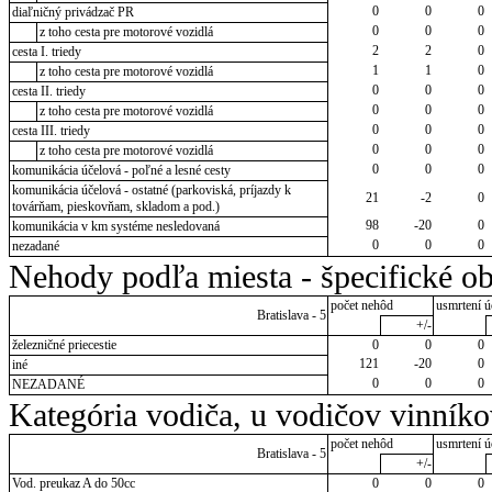
0
0
0
diaľničný privádzač PR
0
0
0
z toho cesta pre motorové vozidlá
2
2
0
cesta I. triedy
1
1
0
z toho cesta pre motorové vozidlá
0
0
0
cesta II. triedy
0
0
0
z toho cesta pre motorové vozidlá
0
0
0
cesta III. triedy
0
0
0
z toho cesta pre motorové vozidlá
0
0
0
komunikácia účelová - poľné a lesné cesty
komunikácia účelová - ostatné (parkoviská, príjazdy k
21
-2
0
továrňam, pieskovňam, skladom a pod.)
98
-20
0
komunikácia v km systéme nesledovaná
0
0
0
nezadané
Nehody podľa miesta - špecifické ob
počet nehôd
usmrtení ú
Bratislava - 5
+/-
železničné priecestie
0
0
0
121
-20
0
iné
0
0
0
NEZADANÉ
Kategória vodiča, u vodičov vinník
počet nehôd
usmrtení ú
Bratislava - 5
+/-
Vod. preukaz A do 50cc
0
0
0