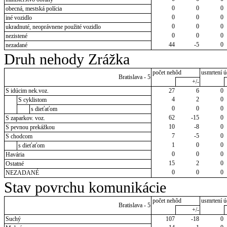
0
0
0
obecná, mestská polícia
0
0
0
iné vozidlo
0
0
0
ukradnuté, neoprávnene použité vozidlo
0
0
0
nezistené
44
-5
0
nezadané
Druh nehody Zrážka
počet nehôd
usmrtení ú
Bratislava - 5
+/-
S idúcim nek.voz.
27
6
0
4
2
0
S cyklistom
0
0
0
s dieťaťom
62
-15
0
S zaparkov. voz.
10
-8
0
S pevnou prekážkou
7
-5
0
S chodcom
1
0
0
s dieťaťom
0
0
0
Havária
15
2
0
Ostatné
0
0
0
NEZADANÉ
Stav povrchu komunikácie
počet nehôd
usmrtení ú
Bratislava - 5
+/-
Suchý
107
-18
0