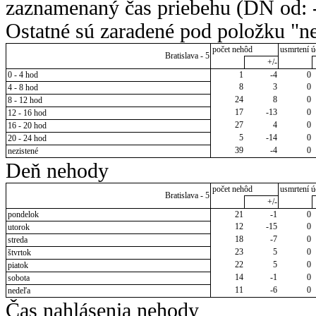
zaznamenaný čas priebehu (DN od: -
Ostatné sú zaradené pod položku "ne
počet nehôd
usmrtení ú
Bratislava - 5
+/-
0 - 4 hod
1
-4
0
8
3
0
4 - 8 hod
24
8
0
8 - 12 hod
17
-13
0
12 - 16 hod
27
4
0
16 - 20 hod
5
-14
0
20 - 24 hod
39
-4
0
nezistené
Deň nehody
počet nehôd
usmrtení ú
Bratislava - 5
+/-
pondelok
21
-1
0
12
-15
0
utorok
18
-7
0
streda
23
5
0
štvrtok
22
5
0
piatok
14
-1
0
sobota
11
-6
0
nedeľa
Čas nahlásenia nehody