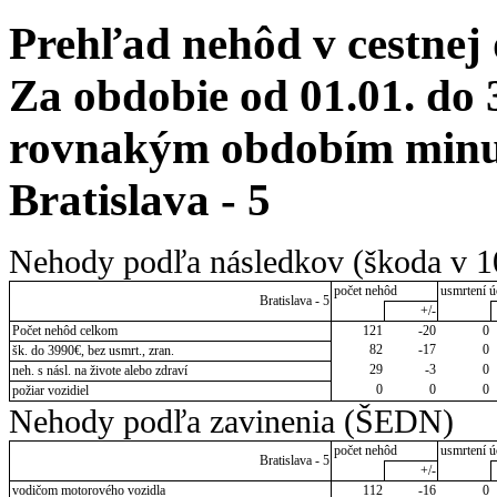
Prehľad nehôd v cestnej
Za obdobie od 01.01. do 
rovnakým obdobím minulé
Bratislava - 5
Nehody podľa následkov (škoda v 1
počet nehôd
usmrtení ú
Bratislava - 5
+/-
Počet nehôd celkom
121
-20
0
82
-17
0
šk. do 3990€, bez usmrt., zran.
29
-3
0
neh. s násl. na živote alebo zdraví
0
0
0
požiar vozidiel
Nehody podľa zavinenia (ŠEDN)
počet nehôd
usmrtení ú
Bratislava - 5
+/-
vodičom motorového vozidla
112
-16
0