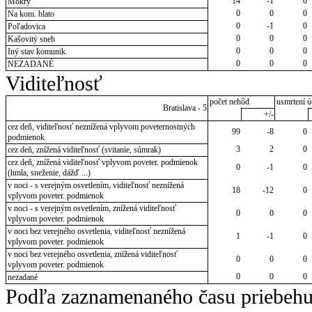
14
-1
0
Mokrý
0
0
0
Na kom. blato
0
-1
0
Poľadovica
0
0
0
Kašovitý sneh
0
0
0
Iný stav komunik.
0
0
0
NEZADANÉ
Viditeľnosť
počet nehôd
usmrtení ú
Bratislava - 5
+/-
cez deň, viditeľnosť neznížená vplyvom poveternostných
99
-8
0
podmienok
3
2
0
cez deň, znížená viditeľnosť (svitanie, súmrak)
cez deň, znížená viditeľnosť vplyvom poveter. podmienok
0
-1
0
(hmla, sneženie, dážď ...)
v noci - s verejným osvetlením, viditeľnosť neznížená
18
-12
0
vplyvom poveter. podmienok
v noci - s verejným osvetlením, znížená viditeľnosť
0
0
0
vplyvom poveter. podmienok
v noci bez verejného osvetlenia, viditeľnosť neznížená
1
-1
0
vplyvom poveter. podmienok
v noci bez verejného osvetlenia, znížená viditeľnosť
0
0
0
vplyvom poveter. podmienok
0
0
0
nezadané
Podľa zaznamenaného času priebehu