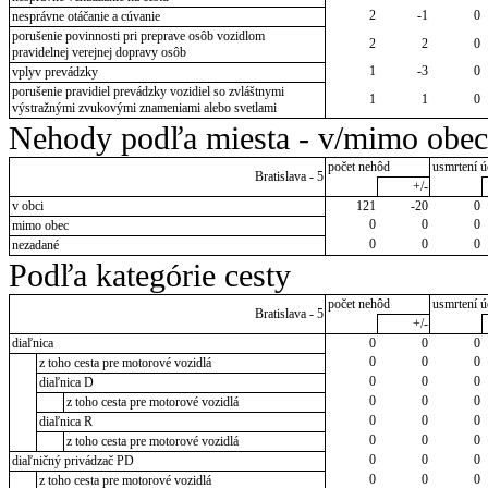
2
-1
0
nesprávne otáčanie a cúvanie
porušenie povinnosti pri preprave osôb vozidlom
2
2
0
pravidelnej verejnej dopravy osôb
1
-3
0
vplyv prevádzky
porušenie pravidiel prevádzky vozidiel so zvláštnymi
1
1
0
výstražnými zvukovými znameniami alebo svetlami
Nehody podľa miesta - v/mimo obec
počet nehôd
usmrtení ú
Bratislava - 5
+/-
v obci
121
-20
0
0
0
0
mimo obec
0
0
0
nezadané
Podľa kategórie cesty
počet nehôd
usmrtení ú
Bratislava - 5
+/-
diaľnica
0
0
0
0
0
0
z toho cesta pre motorové vozidlá
0
0
0
diaľnica D
0
0
0
z toho cesta pre motorové vozidlá
0
0
0
diaľnica R
0
0
0
z toho cesta pre motorové vozidlá
0
0
0
diaľničný privádzač PD
0
0
0
z toho cesta pre motorové vozidlá