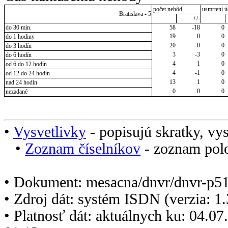
počet nehôd
usmrtení ú
Bratislava - 5
+/-
do 30 min.
58
-18
0
19
0
0
do 1 hodiny
20
0
0
do 3 hodín
3
-3
0
do 6 hodín
4
1
0
od 6 do 12 hodín
4
-1
0
od 12 do 24 hodín
13
1
0
nad 24 hodín
0
0
0
nezadané
•
Vysvetlivky
- popisujú skratky, vys
•
Zoznam číselníkov
- zoznam polo
• Dokument: mesacna/dnvr/dnvr-p5
• Zdroj dát: systém ISDN (verzia: 1
• Platnosť dát: aktuálnych ku: 04.0