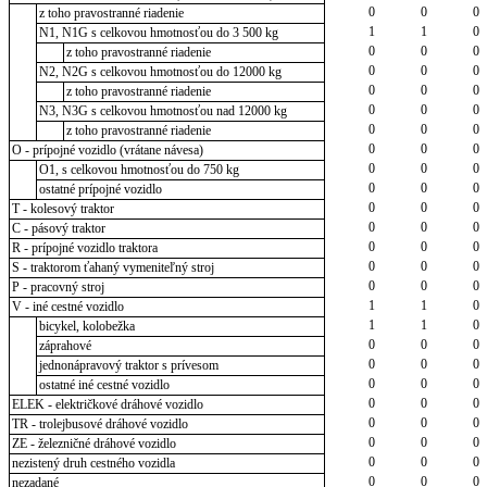
0
0
0
z toho pravostranné riadenie
1
1
0
N1, N1G s celkovou hmotnosťou do 3 500 kg
0
0
0
z toho pravostranné riadenie
0
0
0
N2, N2G s celkovou hmotnosťou do 12000 kg
0
0
0
z toho pravostranné riadenie
0
0
0
N3, N3G s celkovou hmotnosťou nad 12000 kg
0
0
0
z toho pravostranné riadenie
0
0
0
O - prípojné vozidlo (vrátane návesa)
0
0
0
O1, s celkovou hmotnosťou do 750 kg
0
0
0
ostatné prípojné vozidlo
0
0
0
T - kolesový traktor
0
0
0
C - pásový traktor
0
0
0
R - prípojné vozidlo traktora
0
0
0
S - traktorom ťahaný vymeniteľný stroj
0
0
0
P - pracovný stroj
1
1
0
V - iné cestné vozidlo
1
1
0
bicykel, kolobežka
0
0
0
záprahové
0
0
0
jednonápravový traktor s prívesom
0
0
0
ostatné iné cestné vozidlo
0
0
0
ELEK - električkové dráhové vozidlo
0
0
0
TR - trolejbusové dráhové vozidlo
0
0
0
ZE - železničné dráhové vozidlo
0
0
0
nezistený druh cestného vozidla
0
0
0
nezadané