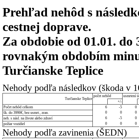
Prehľad nehôd s následko
cestnej doprave.
Za obdobie od 01.01. do 
rovnakým obdobím minul
Turčianske Teplice
Nehody podľa následkov (škoda v 1
počet nehôd
usmrtení ú
Turčianske Teplice
+/-
Počet nehôd celkom
6
-5
0
0
0
0
šk. do 3990€, bez usmrt., zran.
6
-5
0
neh. s násl. na živote alebo zdraví
0
0
0
požiar vozidiel
Nehody podľa zavinenia (ŠEDN)