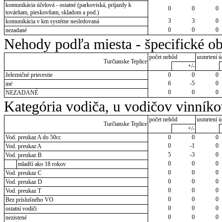
komunikácia účelová - ostatné (parkoviská, príjazdy k
0
0
0
továrňam, pieskovňam, skladom a pod.)
3
3
0
komunikácia v km systéme nesledovaná
0
0
0
nezadané
Nehody podľa miesta - špecifické ob
počet nehôd
usmrtení ú
Turčianske Teplice
+/-
železničné priecestie
0
0
0
6
-5
0
iné
0
0
0
NEZADANÉ
Kategória vodiča, u vodičov vinník
počet nehôd
usmrtení ú
Turčianske Teplice
+/-
Vod. preukaz A do 50cc
0
0
0
0
-1
0
Vod. preukaz A
5
-3
0
Vod. preukaz B
0
0
0
mladší ako 18 rokov
0
0
0
Vod. preukaz C
0
0
0
Vod. preukaz D
0
0
0
Vod. preukaz T
0
0
0
Bez príslušného VO
0
0
0
ostatní vodiči
0
0
0
nezistené