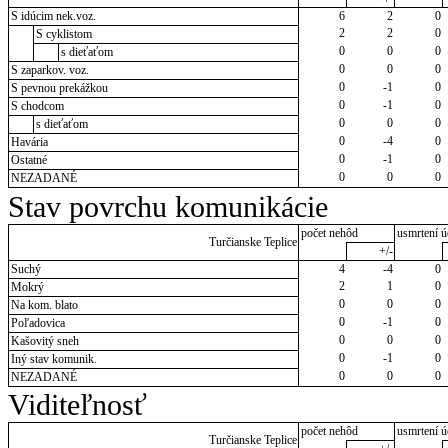
S idúcim nek.voz.
6
2
0
2
2
0
S cyklistom
0
0
0
s dieťaťom
0
0
0
S zaparkov. voz.
0
-1
0
S pevnou prekážkou
0
-1
0
S chodcom
0
0
0
s dieťaťom
0
-4
0
Havária
0
-1
0
Ostatné
0
0
0
NEZADANÉ
Stav povrchu komunikácie
počet nehôd
usmrtení ú
Turčianske Teplice
+/-
Suchý
4
-4
0
2
1
0
Mokrý
0
0
0
Na kom. blato
0
-1
0
Poľadovica
0
0
0
Kašovitý sneh
0
-1
0
Iný stav komunik.
0
0
0
NEZADANÉ
Viditeľnosť
počet nehôd
usmrtení ú
Turčianske Teplice