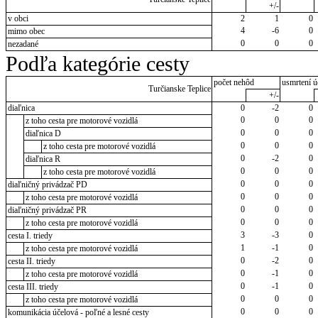
+/-
v obci
2
1
0
4
-6
0
mimo obec
0
0
0
nezadané
Podľa kategórie cesty
počet nehôd
usmrtení ú
Turčianske Teplice
+/-
diaľnica
0
-2
0
0
0
0
z toho cesta pre motorové vozidlá
0
0
0
diaľnica D
0
0
0
z toho cesta pre motorové vozidlá
0
-2
0
diaľnica R
0
0
0
z toho cesta pre motorové vozidlá
0
0
0
diaľničný privádzač PD
0
0
0
z toho cesta pre motorové vozidlá
0
0
0
diaľničný privádzač PR
0
0
0
z toho cesta pre motorové vozidlá
3
-3
0
cesta I. triedy
1
-1
0
z toho cesta pre motorové vozidlá
0
-2
0
cesta II. triedy
0
-1
0
z toho cesta pre motorové vozidlá
0
-1
0
cesta III. triedy
0
0
0
z toho cesta pre motorové vozidlá
0
0
0
komunikácia účelová - poľné a lesné cesty