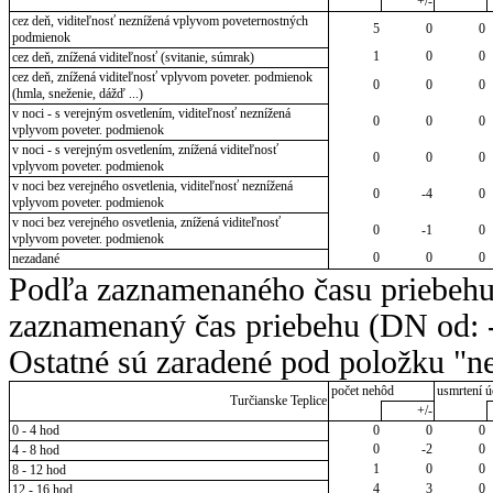
+/-
cez deň, viditeľnosť neznížená vplyvom poveternostných
5
0
0
podmienok
1
0
0
cez deň, znížená viditeľnosť (svitanie, súmrak)
cez deň, znížená viditeľnosť vplyvom poveter. podmienok
0
0
0
(hmla, sneženie, dážď ...)
v noci - s verejným osvetlením, viditeľnosť neznížená
0
0
0
vplyvom poveter. podmienok
v noci - s verejným osvetlením, znížená viditeľnosť
0
0
0
vplyvom poveter. podmienok
v noci bez verejného osvetlenia, viditeľnosť neznížená
0
-4
0
vplyvom poveter. podmienok
v noci bez verejného osvetlenia, znížená viditeľnosť
0
-1
0
vplyvom poveter. podmienok
0
0
0
nezadané
Podľa zaznamenaného času priebehu
zaznamenaný čas priebehu (DN od: -
Ostatné sú zaradené pod položku "ne
počet nehôd
usmrtení ú
Turčianske Teplice
+/-
0 - 4 hod
0
0
0
0
-2
0
4 - 8 hod
1
0
0
8 - 12 hod
4
3
0
12 - 16 hod