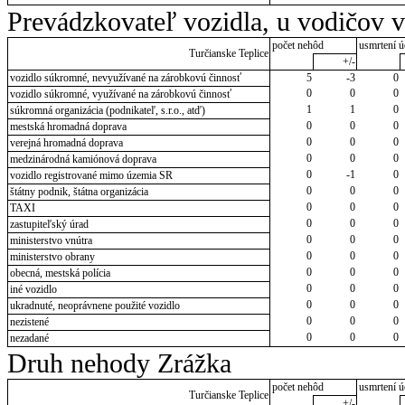
Prevádzkovateľ vozidla, u vodičov 
počet nehôd
usmrtení ú
Turčianske Teplice
+/-
vozidlo súkromné, nevyužívané na zárobkovú činnosť
5
-3
0
0
0
0
vozidlo súkromné, využívané na zárobkovú činnosť
1
1
0
súkromná organizácia (podnikateľ, s.r.o., atď)
0
0
0
mestská hromadná doprava
0
0
0
verejná hromadná doprava
0
0
0
medzinárodná kamiónová doprava
0
-1
0
vozidlo registrované mimo územia SR
0
0
0
štátny podnik, štátna organizácia
0
0
0
TAXI
0
0
0
zastupiteľský úrad
0
0
0
ministerstvo vnútra
0
0
0
ministerstvo obrany
0
0
0
obecná, mestská polícia
0
0
0
iné vozidlo
0
0
0
ukradnuté, neoprávnene použité vozidlo
0
0
0
nezistené
0
0
0
nezadané
Druh nehody Zrážka
počet nehôd
usmrtení ú
Turčianske Teplice
+/-