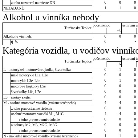
0
0
0
z toho nezotrval na mieste DN
1
1
0
NEZADANÉ
Alkohol u vinníka nehody
počet nehôd
usmrtení ú
Turčianske Teplice
+/-
Alkohol u vin. neh.
0
0
0
0
•
tj. %
Kategória vozidla, u vodičov vinník
počet nehôd
usmrtení ú
Turčianske Teplice
+/-
L - motocykel, motorová trojkolka, štvorkolka
0
-1
0
0
0
0
malé motocykle L1e, L2e
0
-1
0
motocykle L3e, L4e
0
0
0
motorové trojkolky L5e
0
0
0
štvorkolky L6e, L7e
0
0
0
LS - snežný skúter
4
-4
0
M - osobné motorové vozidlo (vrátane terénneho)
0
0
0
z toho pravostranné riadenie
4
-4
0
osobné motorové vozidlá M1, M1G
0
0
0
z toho pravostranné riadenie
0
0
0
autobusy M2, M3, M2G, M3G
0
0
0
z toho pravostranné riadenie
1
1
0
N - nákladné motorové vozidlo (vrátane terénneho)