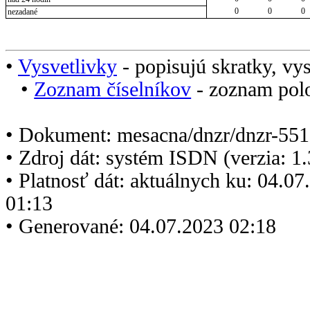
0
0
0
nezadané
•
Vysvetlivky
- popisujú skratky, vys
•
Zoznam číselníkov
- zoznam polo
• Dokument: mesacna/dnzr/dnzr-551
• Zdroj dát: systém ISDN (verzia: 1
• Platnosť dát: aktuálnych ku: 04.0
01:13
• Generované: 04.07.2023 02:18