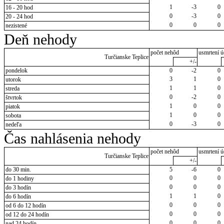
1
-3
0
16 - 20 hod
0
-3
0
20 - 24 hod
0
0
0
nezistené
Deň nehody
počet nehôd
usmrtení ú
Turčianske Teplice
+/-
pondelok
0
-2
0
3
1
0
utorok
1
1
0
streda
0
-2
0
štvrtok
1
0
0
piatok
1
0
0
sobota
0
-3
0
nedeľa
Čas nahlásenia nehody
počet nehôd
usmrtení ú
Turčianske Teplice
+/-
do 30 min.
5
-6
0
0
0
0
do 1 hodiny
0
0
0
do 3 hodín
1
1
0
do 6 hodín
0
0
0
od 6 do 12 hodín
0
0
0
od 12 do 24 hodín
0
0
0
nad 24 hodín