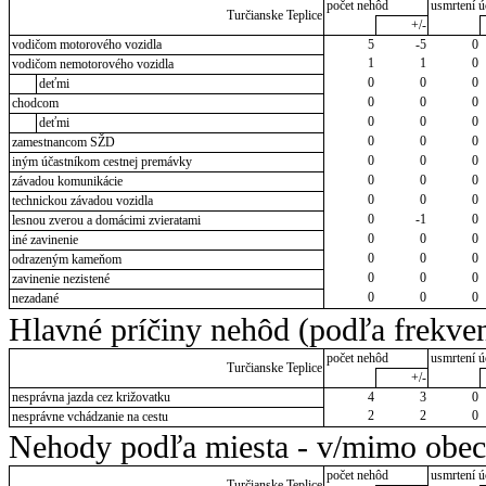
počet nehôd
usmrtení ú
Turčianske Teplice
+/-
vodičom motorového vozidla
5
-5
0
1
1
0
vodičom nemotorového vozidla
0
0
0
deťmi
0
0
0
chodcom
0
0
0
deťmi
0
0
0
zamestnancom SŽD
0
0
0
iným účastníkom cestnej premávky
0
0
0
závadou komunikácie
0
0
0
technickou závadou vozidla
0
-1
0
lesnou zverou a domácimi zvieratami
0
0
0
iné zavinenie
0
0
0
odrazeným kameňom
0
0
0
zavinenie nezistené
0
0
0
nezadané
Hlavné príčiny nehôd (podľa frekven
počet nehôd
usmrtení ú
Turčianske Teplice
+/-
nesprávna jazda cez križovatku
4
3
0
2
2
0
nesprávne vchádzanie na cestu
Nehody podľa miesta - v/mimo obec
počet nehôd
usmrtení ú
Turčianske Teplice