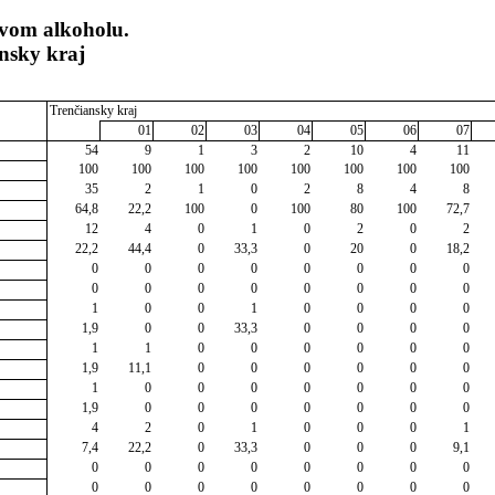
yvom alkoholu.
nsky kraj
Trenčiansky kraj
01
02
03
04
05
06
07
54
9
1
3
2
10
4
11
100
100
100
100
100
100
100
100
35
2
1
0
2
8
4
8
64,8
22,2
100
0
100
80
100
72,7
12
4
0
1
0
2
0
2
22,2
44,4
0
33,3
0
20
0
18,2
0
0
0
0
0
0
0
0
0
0
0
0
0
0
0
0
1
0
0
1
0
0
0
0
1,9
0
0
33,3
0
0
0
0
1
1
0
0
0
0
0
0
1,9
11,1
0
0
0
0
0
0
1
0
0
0
0
0
0
0
1,9
0
0
0
0
0
0
0
4
2
0
1
0
0
0
1
7,4
22,2
0
33,3
0
0
0
9,1
0
0
0
0
0
0
0
0
0
0
0
0
0
0
0
0