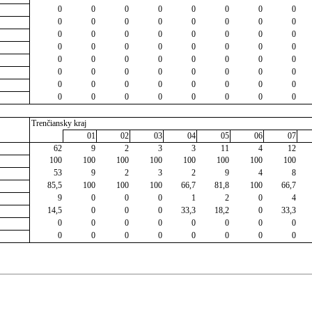
0
0
0
0
0
0
0
0
0
0
0
0
0
0
0
0
0
0
0
0
0
0
0
0
0
0
0
0
0
0
0
0
0
0
0
0
0
0
0
0
0
0
0
0
0
0
0
0
0
0
0
0
0
0
0
0
0
0
0
0
0
0
0
0
Trenčiansky kraj
01
02
03
04
05
06
07
62
9
2
3
3
11
4
12
100
100
100
100
100
100
100
100
53
9
2
3
2
9
4
8
85,5
100
100
100
66,7
81,8
100
66,7
9
0
0
0
1
2
0
4
14,5
0
0
0
33,3
18,2
0
33,3
0
0
0
0
0
0
0
0
0
0
0
0
0
0
0
0