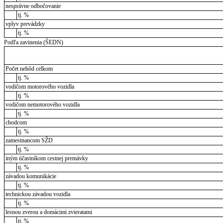
nesprávne odbočovanie
tj. %
vplyv prevádzky
tj. %
Podľa zavinenia (ŠEDN)
Počet nehôd celkom
tj. %
vodičom motorového vozidla
tj. %
vodičom nemotorového vozidla
tj. %
chodcom
tj. %
zamestnancom SŽD
tj. %
iným účastníkom cestnej premávky
tj. %
závadou komunikácie
tj. %
technickou závadou vozidla
tj. %
lesnou zverou a domácimi zvieratami
tj. %