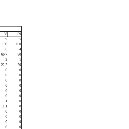
08
09
9
5
100
100
6
4
66,7
80
2
1
22,2
20
0
0
0
0
0
0
0
0
0
0
0
0
1
0
11,1
0
0
0
0
0
0
0
0
0