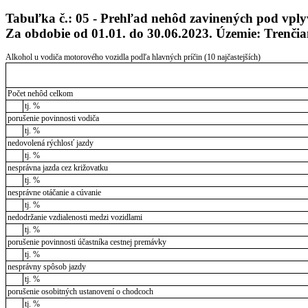
Tabuľka č.: 05 - Prehľad nehôd zavinených pod vpl
Za obdobie od 01.01. do 30.06.2023. Územie: Trenčia
Alkohol u vodiča motorového vozidla podľa hlavných príčin (10 najčastejších)
Počet nehôd celkom
tj. %
porušenie povinnosti vodiča
tj. %
nedovolená rýchlosť jazdy
tj. %
nesprávna jazda cez križovatku
tj. %
nesprávne otáčanie a cúvanie
tj. %
nedodržanie vzdialenosti medzi vozidlami
tj. %
porušenie povinnosti účastníka cestnej premávky
tj. %
nesprávny spôsob jazdy
tj. %
porušenie osobitných ustanovení o chodcoch
tj. %