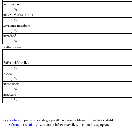
iné zavinenie
tj. %
odrazeným kameňom
tj. %
zavinenie nezistené
tj. %
nezadané
tj. %
Podľa miesta
Počet nehôd celkom
tj. %
v obci
tj. %
mimo obec
tj. %
nezadané
tj. %
•
Vysvetlivky
- popisujú skratky, vysvetľujú časté problémy pri výklade štatistík
•
Zoznam číselníkov
- zoznam položiek číselníkov - ich kódov a popisov