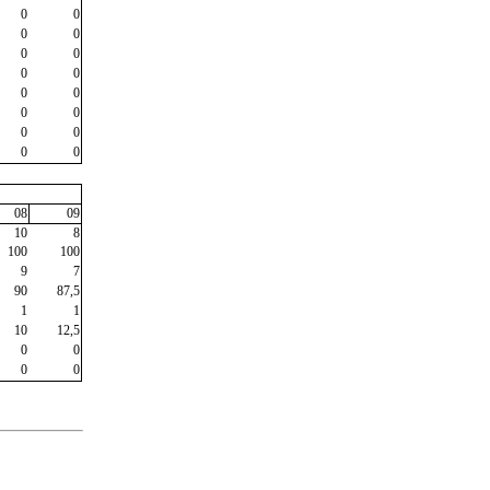
0
0
0
0
0
0
0
0
0
0
0
0
0
0
0
0
08
09
10
8
100
100
9
7
90
87,5
1
1
10
12,5
0
0
0
0