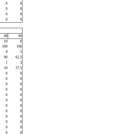
0
0
0
0
0
0
0
0
08
09
10
8
100
100
9
5
90
62,5
1
3
10
37,5
0
0
0
0
0
0
0
0
0
0
0
0
0
0
0
0
0
0
0
0
0
0
0
0