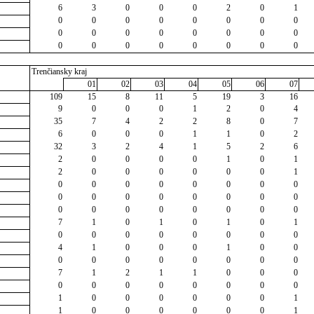
6
3
0
0
0
2
0
1
0
0
0
0
0
0
0
0
0
0
0
0
0
0
0
0
0
0
0
0
0
0
0
0
Trenčiansky kraj
01
02
03
04
05
06
07
109
15
8
11
5
19
3
16
9
0
0
0
1
2
0
4
35
7
4
2
2
8
0
7
6
0
0
0
1
1
0
2
32
3
2
4
1
5
2
6
2
0
0
0
0
1
0
1
2
0
0
0
0
0
0
1
0
0
0
0
0
0
0
0
0
0
0
0
0
0
0
0
0
0
0
0
0
0
0
0
7
1
0
1
0
1
0
1
0
0
0
0
0
0
0
0
4
1
0
0
0
1
0
0
0
0
0
0
0
0
0
0
7
1
2
1
1
0
0
0
0
0
0
0
0
0
0
0
1
0
0
0
0
0
0
1
1
0
0
0
0
0
0
1