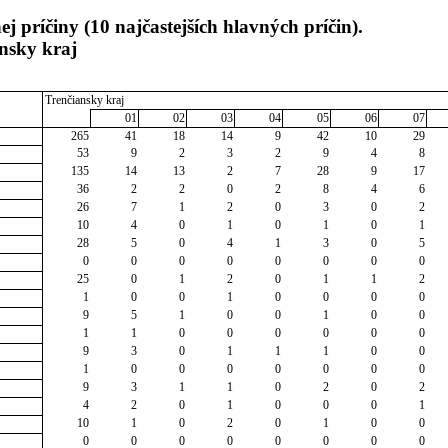
 príčiny (10 najčastejších hlavných príčin).
nsky kraj
Trenčiansky kraj
01
02
03
04
05
06
07
265
41
18
14
9
42
10
29
53
9
2
3
2
9
4
8
135
14
13
2
7
28
9
17
36
2
2
0
2
8
4
6
26
7
1
2
0
3
0
2
10
4
0
1
0
1
0
1
28
5
0
4
1
3
0
5
0
0
0
0
0
0
0
0
25
0
1
2
0
1
1
2
1
0
0
1
0
0
0
0
9
5
1
0
0
1
0
0
1
1
0
0
0
0
0
0
9
3
0
1
1
1
0
0
1
0
0
0
0
0
0
0
9
3
1
1
0
2
0
2
4
2
0
1
0
0
0
1
10
1
0
2
0
1
0
0
0
0
0
0
0
0
0
0