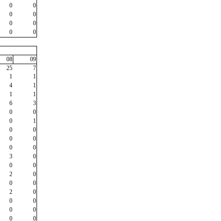
0
0
0
0
0
0
0
0
08
09
25
7
1
1
4
1
1
1
6
3
0
0
0
1
0
0
0
0
0
0
3
0
0
0
2
0
0
0
2
0
0
0
0
0
0
0