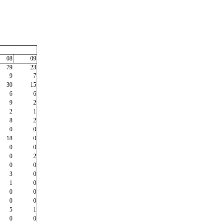
08
09
79
23
9
7
30
15
6
6
9
2
2
1
8
2
0
0
18
0
0
0
0
2
0
0
3
0
1
0
0
0
0
0
5
1
0
0