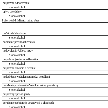
nesprávne odbočovanie
z toho alkohol
vplyv prevádzky
z toho alkohol
Počet nehôd. Miesto: mimo obec
Počet nehôd celkom
z toho alkohol
porušenie povinnosti vodiča
z toho alkohol
nedovolená rýchlosť jazdy
z toho alkohol
nesprávna jazda cez križovatku
z toho alkohol
nesprávne otáčanie a cúvanie
z toho alkohol
nedodržanie vzdialenosti medzi vozidlami
z toho alkohol
porušenie povinnosti účastníka cestnej premávky
z toho alkohol
nesprávny spôsob jazdy
z toho alkohol
porušenie osobitných ustanovení o chodcoch
z toho alkohol