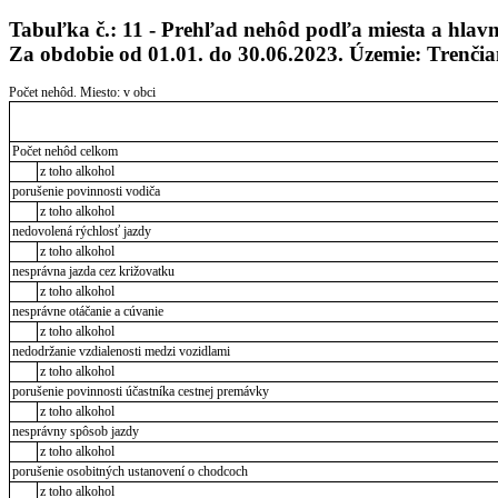
Tabuľka č.: 11 - Prehľad nehôd podľa miesta a hlavnej
Za obdobie od 01.01. do 30.06.2023. Územie: Trenčia
Počet nehôd. Miesto: v obci
Počet nehôd celkom
z toho alkohol
porušenie povinnosti vodiča
z toho alkohol
nedovolená rýchlosť jazdy
z toho alkohol
nesprávna jazda cez križovatku
z toho alkohol
nesprávne otáčanie a cúvanie
z toho alkohol
nedodržanie vzdialenosti medzi vozidlami
z toho alkohol
porušenie povinnosti účastníka cestnej premávky
z toho alkohol
nesprávny spôsob jazdy
z toho alkohol
porušenie osobitných ustanovení o chodcoch
z toho alkohol