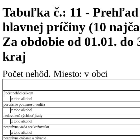
Tabuľka č.: 11 - Prehľad
hlavnej príčiny (10 najča
Za obdobie od 01.01. do 
kraj
Počet nehôd. Miesto: v obci
Počet nehôd celkom
z toho alkohol
porušenie povinnosti vodiča
z toho alkohol
nedovolená rýchlosť jazdy
z toho alkohol
nesprávna jazda cez križovatku
z toho alkohol
nesprávne otáčanie a cúvanie