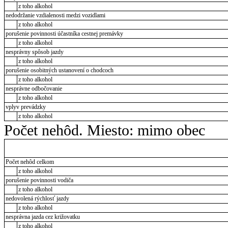
z toho alkohol
nedodržanie vzdialenosti medzi vozidlami
z toho alkohol
porušenie povinnosti účastníka cestnej premávky
z toho alkohol
nesprávny spôsob jazdy
z toho alkohol
porušenie osobitných ustanovení o chodcoch
z toho alkohol
nesprávne odbočovanie
z toho alkohol
vplyv prevádzky
z toho alkohol
Počet nehôd. Miesto: mimo obec
Počet nehôd celkom
z toho alkohol
porušenie povinnosti vodiča
z toho alkohol
nedovolená rýchlosť jazdy
z toho alkohol
nesprávna jazda cez križovatku
z toho alkohol