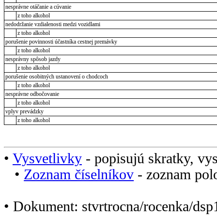
nesprávne otáčanie a cúvanie
z toho alkohol
nedodržanie vzdialenosti medzi vozidlami
z toho alkohol
porušenie povinnosti účastníka cestnej premávky
z toho alkohol
nesprávny spôsob jazdy
z toho alkohol
porušenie osobitných ustanovení o chodcoch
z toho alkohol
nesprávne odbočovanie
z toho alkohol
vplyv prevádzky
z toho alkohol
•
Vysvetlivky
- popisujú skratky, vys
•
Zoznam číselníkov
- zoznam polo
• Dokument: stvrtrocna/rocenka/dsp