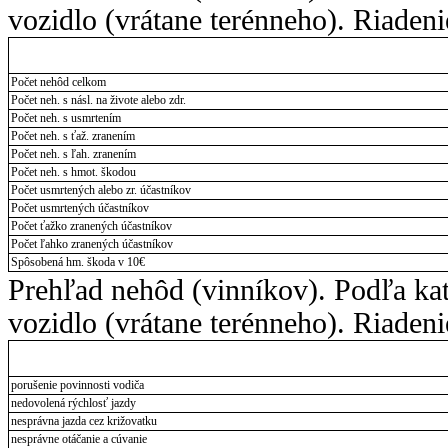
vozidlo (vrátane terénneho). Riadeni
Počet nehôd celkom
Počet neh. s násl. na živote alebo zdr.
Počet neh. s usmrtením
Počet neh. s ťaž. zranením
Počet neh. s ľah. zranením
Počet neh. s hmot. škodou
Počet usmrtených alebo zr. účastníkov
Počet usmrtených účastníkov
Počet ťažko zranených účastníkov
Počet ľahko zranených účastníkov
Spôsobená hm. škoda v 10€
Prehľad nehôd (vinníkov). Podľa kat
vozidlo (vrátane terénneho). Riadeni
porušenie povinnosti vodiča
nedovolená rýchlosť jazdy
nesprávna jazda cez križovatku
nesprávne otáčanie a cúvanie