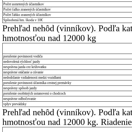
Počet usmrtených účastníkov
Počet ťažko zranených účastníkov
Počet ľahko zranených účastníkov
Spôsobená hm. škoda v 10€
Prehľad nehôd (vinníkov). Podľa ka
hmotnosťou nad 12000 kg
porušenie povinnosti vodiča
nedovolená rýchlosť jazdy
nesprávna jazda cez križovatku
nesprávne otáčanie a cúvanie
nedodržanie vzdialenosti medzi vozidlami
porušenie povinnosti účastníka cestnej premávky
nesprávny spôsob jazdy
porušenie osobitných ustanovení o chodcoch
nesprávne odbočovanie
vplyv prevádzky
Prehľad nehôd (vinníkov). Podľa ka
hmotnosťou nad 12000 kg. Riadenie 