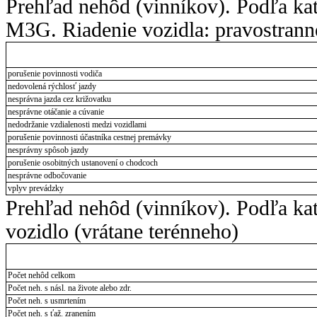
Prehľad nehôd (vinníkov). Podľa ka
M3G. Riadenie vozidla: pravostrann
porušenie povinnosti vodiča
nedovolená rýchlosť jazdy
nesprávna jazda cez križovatku
nesprávne otáčanie a cúvanie
nedodržanie vzdialenosti medzi vozidlami
porušenie povinnosti účastníka cestnej premávky
nesprávny spôsob jazdy
porušenie osobitných ustanovení o chodcoch
nesprávne odbočovanie
vplyv prevádzky
Prehľad nehôd (vinníkov). Podľa kat
vozidlo (vrátane terénneho)
Počet nehôd celkom
Počet neh. s násl. na živote alebo zdr.
Počet neh. s usmrtením
Počet neh. s ťaž. zranením