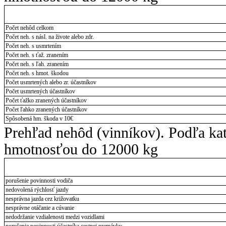
Počet nehôd celkom
Počet neh. s násl. na živote alebo zdr.
Počet neh. s usmrtením
Počet neh. s ťaž. zranením
Počet neh. s ľah. zranením
Počet neh. s hmot. škodou
Počet usmrtených alebo zr. účastníkov
Počet usmrtených účastníkov
Počet ťažko zranených účastníkov
Počet ľahko zranených účastníkov
Spôsobená hm. škoda v 10€
Prehľad nehôd (vinníkov). Podľa ka
hmotnosťou do 12000 kg
porušenie povinnosti vodiča
nedovolená rýchlosť jazdy
nesprávna jazda cez križovatku
nesprávne otáčanie a cúvanie
nedodržanie vzdialenosti medzi vozidlami