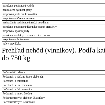
porušenie povinnosti vodiča
nedovolená rýchlosť jazdy
nesprávna jazda cez križovatku
nesprávne otáčanie a cúvanie
nedodržanie vzdialenosti medzi vozidlami
porušenie povinnosti účastníka cestnej premávky
nesprávny spôsob jazdy
porušenie osobitných ustanovení o chodcoch
nesprávne odbočovanie
vplyv prevádzky
Prehľad nehôd (vinníkov). Podľa ka
do 750 kg
Počet nehôd celkom
Počet neh. s násl. na živote alebo zdr.
Počet neh. s usmrtením
Počet neh. s ťaž. zranením
Počet neh. s ľah. zranením
Počet neh. s hmot. škodou
Počet usmrtených alebo zr. účastníkov
Počet usmrtených účastníkov