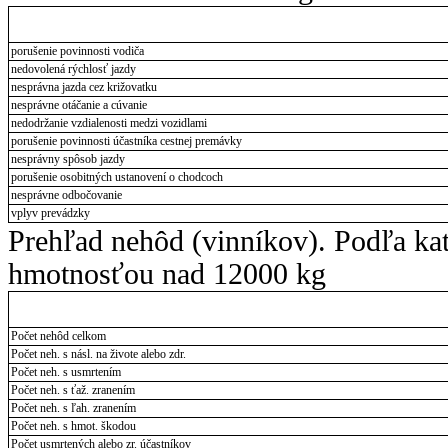
porušenie povinnosti vodiča
nedovolená rýchlosť jazdy
nesprávna jazda cez križovatku
nesprávne otáčanie a cúvanie
nedodržanie vzdialenosti medzi vozidlami
porušenie povinnosti účastníka cestnej premávky
nesprávny spôsob jazdy
porušenie osobitných ustanovení o chodcoch
nesprávne odbočovanie
vplyv prevádzky
Prehľad nehôd (vinníkov). Podľa ka
hmotnosťou nad 12000 kg
Počet nehôd celkom
Počet neh. s násl. na živote alebo zdr.
Počet neh. s usmrtením
Počet neh. s ťaž. zranením
Počet neh. s ľah. zranením
Počet neh. s hmot. škodou
Počet usmrtených alebo zr. účastníkov