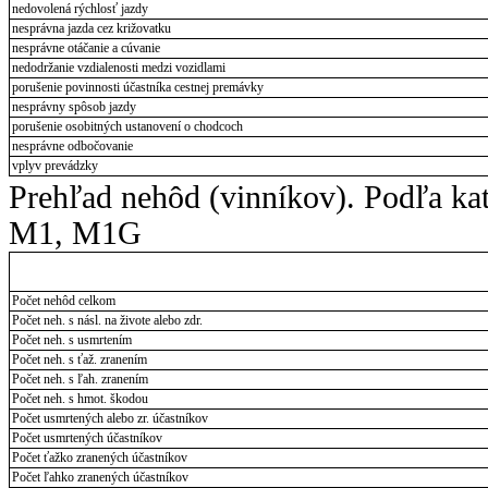
nedovolená rýchlosť jazdy
nesprávna jazda cez križovatku
nesprávne otáčanie a cúvanie
nedodržanie vzdialenosti medzi vozidlami
porušenie povinnosti účastníka cestnej premávky
nesprávny spôsob jazdy
porušenie osobitných ustanovení o chodcoch
nesprávne odbočovanie
vplyv prevádzky
Prehľad nehôd (vinníkov). Podľa kat
M1, M1G
Počet nehôd celkom
Počet neh. s násl. na živote alebo zdr.
Počet neh. s usmrtením
Počet neh. s ťaž. zranením
Počet neh. s ľah. zranením
Počet neh. s hmot. škodou
Počet usmrtených alebo zr. účastníkov
Počet usmrtených účastníkov
Počet ťažko zranených účastníkov
Počet ľahko zranených účastníkov