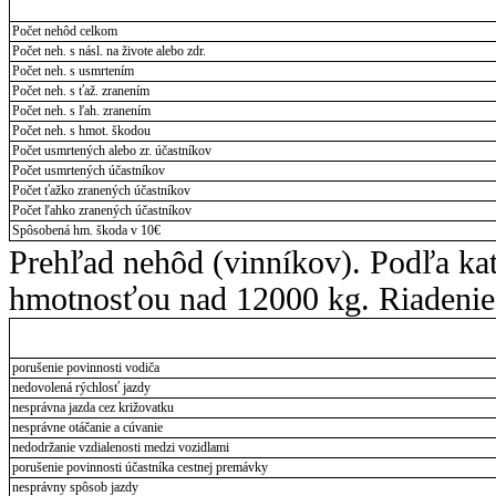
Počet nehôd celkom
Počet neh. s násl. na živote alebo zdr.
Počet neh. s usmrtením
Počet neh. s ťaž. zranením
Počet neh. s ľah. zranením
Počet neh. s hmot. škodou
Počet usmrtených alebo zr. účastníkov
Počet usmrtených účastníkov
Počet ťažko zranených účastníkov
Počet ľahko zranených účastníkov
Spôsobená hm. škoda v 10€
Prehľad nehôd (vinníkov). Podľa ka
hmotnosťou nad 12000 kg. Riadenie 
porušenie povinnosti vodiča
nedovolená rýchlosť jazdy
nesprávna jazda cez križovatku
nesprávne otáčanie a cúvanie
nedodržanie vzdialenosti medzi vozidlami
porušenie povinnosti účastníka cestnej premávky
nesprávny spôsob jazdy