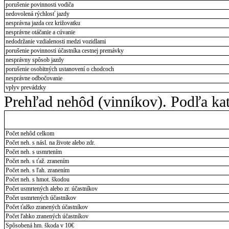
porušenie povinnosti vodiča
nedovolená rýchlosť jazdy
nesprávna jazda cez križovatku
nesprávne otáčanie a cúvanie
nedodržanie vzdialenosti medzi vozidlami
porušenie povinnosti účastníka cestnej premávky
nesprávny spôsob jazdy
porušenie osobitných ustanovení o chodcoch
nesprávne odbočovanie
vplyv prevádzky
Prehľad nehôd (vinníkov). Podľa kat
Počet nehôd celkom
Počet neh. s násl. na živote alebo zdr.
Počet neh. s usmrtením
Počet neh. s ťaž. zranením
Počet neh. s ľah. zranením
Počet neh. s hmot. škodou
Počet usmrtených alebo zr. účastníkov
Počet usmrtených účastníkov
Počet ťažko zranených účastníkov
Počet ľahko zranených účastníkov
Spôsobená hm. škoda v 10€