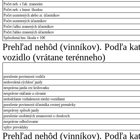
Počet neh. s ľah. zranením
Počet neh. s hmot. škodou
Počet usmrtených alebo zr. účastníkov
Počet usmrtených účastníkov
Počet ťažko zranených účastníkov
Počet ľahko zranených účastníkov
Spôsobená hm. škoda v 10€
Prehľad nehôd (vinníkov). Podľa kat
vozidlo (vrátane terénneho)
porušenie povinnosti vodiča
nedovolená rýchlosť jazdy
nesprávna jazda cez križovatku
nesprávne otáčanie a cúvanie
nedodržanie vzdialenosti medzi vozidlami
porušenie povinnosti účastníka cestnej premávky
nesprávny spôsob jazdy
porušenie osobitných ustanovení o chodcoch
nesprávne odbočovanie
vplyv prevádzky
Prehľad nehôd (vinníkov). Podľa kat