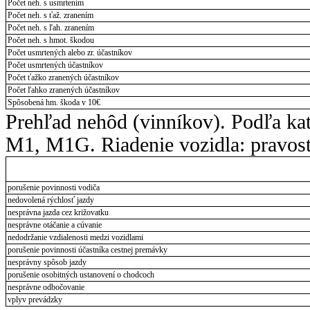
Počet neh. s usmrtením
Počet neh. s ťaž. zranením
Počet neh. s ľah. zranením
Počet neh. s hmot. škodou
Počet usmrtených alebo zr. účastníkov
Počet usmrtených účastníkov
Počet ťažko zranených účastníkov
Počet ľahko zranených účastníkov
Spôsobená hm. škoda v 10€
Prehľad nehôd (vinníkov). Podľa kat
M1, M1G. Riadenie vozidla: pravos
porušenie povinnosti vodiča
nedovolená rýchlosť jazdy
nesprávna jazda cez križovatku
nesprávne otáčanie a cúvanie
nedodržanie vzdialenosti medzi vozidlami
porušenie povinnosti účastníka cestnej premávky
nesprávny spôsob jazdy
porušenie osobitných ustanovení o chodcoch
nesprávne odbočovanie
vplyv prevádzky