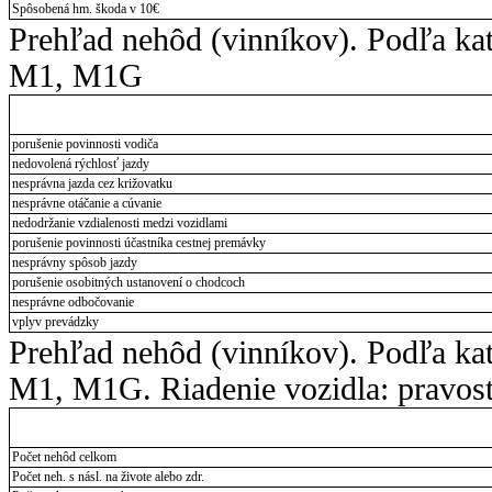
Spôsobená hm. škoda v 10€
Prehľad nehôd (vinníkov). Podľa kat
M1, M1G
porušenie povinnosti vodiča
nedovolená rýchlosť jazdy
nesprávna jazda cez križovatku
nesprávne otáčanie a cúvanie
nedodržanie vzdialenosti medzi vozidlami
porušenie povinnosti účastníka cestnej premávky
nesprávny spôsob jazdy
porušenie osobitných ustanovení o chodcoch
nesprávne odbočovanie
vplyv prevádzky
Prehľad nehôd (vinníkov). Podľa kat
M1, M1G. Riadenie vozidla: pravos
Počet nehôd celkom
Počet neh. s násl. na živote alebo zdr.