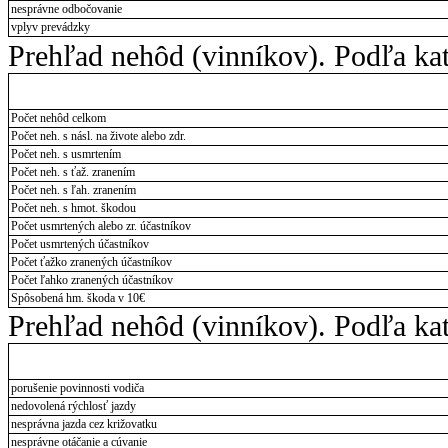
nesprávne odbočovanie
vplyv prevádzky
Prehľad nehôd (vinníkov). Podľa kat
Počet nehôd celkom
Počet neh. s násl. na živote alebo zdr.
Počet neh. s usmrtením
Počet neh. s ťaž. zranením
Počet neh. s ľah. zranením
Počet neh. s hmot. škodou
Počet usmrtených alebo zr. účastníkov
Počet usmrtených účastníkov
Počet ťažko zranených účastníkov
Počet ľahko zranených účastníkov
Spôsobená hm. škoda v 10€
Prehľad nehôd (vinníkov). Podľa kat
porušenie povinnosti vodiča
nedovolená rýchlosť jazdy
nesprávna jazda cez križovatku
nesprávne otáčanie a cúvanie