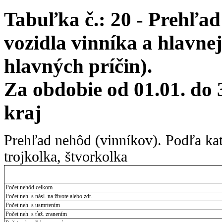
Tabuľka č.: 20 - Prehľa
vozidla vinníka a hlavnej
hlavných príčin).
Za obdobie od 01.01. do
kraj
Prehľad nehôd (vinníkov). Podľa kat
trojkolka, štvorkolka
Počet nehôd celkom
Počet neh. s násl. na živote alebo zdr.
Počet neh. s usmrtením
Počet neh. s ťaž. zranením