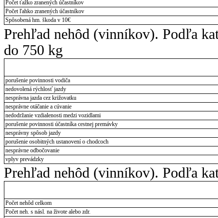
Počet ťažko zranených účastníkov
Počet ľahko zranených účastníkov
Spôsobená hm. škoda v 10€
Prehľad nehôd (vinníkov). Podľa ka
do 750 kg
porušenie povinnosti vodiča
nedovolená rýchlosť jazdy
nesprávna jazda cez križovatku
nesprávne otáčanie a cúvanie
nedodržanie vzdialenosti medzi vozidlami
porušenie povinnosti účastníka cestnej premávky
nesprávny spôsob jazdy
porušenie osobitných ustanovení o chodcoch
nesprávne odbočovanie
vplyv prevádzky
Prehľad nehôd (vinníkov). Podľa kate
Počet nehôd celkom
Počet neh. s násl. na živote alebo zdr.