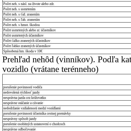
Počet neh. s násl. na živote alebo zdr.
Počet neh. s usmrtením
Počet neh. s ťaž. zranením
Počet neh. s ľah. zranením
Počet neh. s hmot. škodou
Počet usmrtených alebo zr. účastníkov
Počet usmrtených účastníkov
Počet ťažko zranených účastníkov
Počet ľahko zranených účastníkov
Spôsobená hm. škoda v 10€
Prehľad nehôd (vinníkov). Podľa ka
vozidlo (vrátane terénneho)
porušenie povinnosti vodiča
nedovolená rýchlosť jazdy
nesprávna jazda cez križovatku
nesprávne otáčanie a cúvanie
nedodržanie vzdialenosti medzi vozidlami
porušenie povinnosti účastníka cestnej premávky
nesprávny spôsob jazdy
porušenie osobitných ustanovení o chodcoch
nesprávne odbočovanie