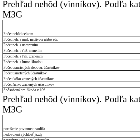
Prehľad nehôd (vinníkov). Podľa ka
M3G
Počet nehôd celkom
Počet neh. s násl. na živote alebo zdr.
Počet neh. s usmrtením
Počet neh. s ťaž. zranením
Počet neh. s ľah. zranením
Počet neh. s hmot. škodou
Počet usmrtených alebo zr. účastníkov
Počet usmrtených účastníkov
Počet ťažko zranených účastníkov
Počet ľahko zranených účastníkov
Spôsobená hm. škoda v 10€
Prehľad nehôd (vinníkov). Podľa ka
M3G
porušenie povinnosti vodiča
nedovolená rýchlosť jazdy
nesprávna jazda cez križovatku