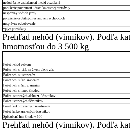
nedodržanie vzdialenosti medzi vozidlami
porušenie povinnosti účastníka cestnej premávky
nesprávny spôsob jazdy
porušenie osobitných ustanovení o chodcoch
nesprávne odbočovanie
vplyv prevádzky
Prehľad nehôd (vinníkov). Podľa ka
hmotnosťou do 3 500 kg
Počet nehôd celkom
Počet neh. s násl. na živote alebo zdr.
Počet neh. s usmrtením
Počet neh. s ťaž. zranením
Počet neh. s ľah. zranením
Počet neh. s hmot. škodou
Počet usmrtených alebo zr. účastníkov
Počet usmrtených účastníkov
Počet ťažko zranených účastníkov
Počet ľahko zranených účastníkov
Spôsobená hm. škoda v 10€
Prehľad nehôd (vinníkov). Podľa ka