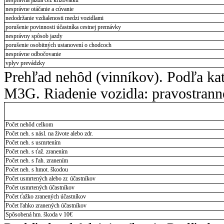
nesprávne otáčanie a cúvanie
nedodržanie vzdialenosti medzi vozidlami
porušenie povinnosti účastníka cestnej premávky
nesprávny spôsob jazdy
porušenie osobitných ustanovení o chodcoch
nesprávne odbočovanie
vplyv prevádzky
Prehľad nehôd (vinníkov). Podľa ka
M3G. Riadenie vozidla: pravostrann
Počet nehôd celkom
Počet neh. s násl. na živote alebo zdr.
Počet neh. s usmrtením
Počet neh. s ťaž. zranením
Počet neh. s ľah. zranením
Počet neh. s hmot. škodou
Počet usmrtených alebo zr. účastníkov
Počet usmrtených účastníkov
Počet ťažko zranených účastníkov
Počet ľahko zranených účastníkov
Spôsobená hm. škoda v 10€