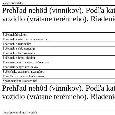
vplyv prevádzky
Prehľad nehôd (vinníkov). Podľa ka
vozidlo (vrátane terénneho). Riadeni
Počet nehôd celkom
Počet neh. s násl. na živote alebo zdr.
Počet neh. s usmrtením
Počet neh. s ťaž. zranením
Počet neh. s ľah. zranením
Počet neh. s hmot. škodou
Počet usmrtených alebo zr. účastníkov
Počet usmrtených účastníkov
Počet ťažko zranených účastníkov
Počet ľahko zranených účastníkov
Spôsobená hm. škoda v 10€
Prehľad nehôd (vinníkov). Podľa ka
vozidlo (vrátane terénneho). Riadeni
porušenie povinnosti vodiča