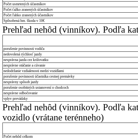
Počet usmrtených účastníkov
Počet ťažko zranených účastníkov
Počet ľahko zranených účastníkov
Spôsobená hm. škoda v 10€
Prehľad nehôd (vinníkov). Podľa kat
porušenie povinnosti vodiča
nedovolená rýchlosť jazdy
nesprávna jazda cez križovatku
nesprávne otáčanie a cúvanie
nedodržanie vzdialenosti medzi vozidlami
porušenie povinnosti účastníka cestnej premávky
nesprávny spôsob jazdy
porušenie osobitných ustanovení o chodcoch
nesprávne odbočovanie
vplyv prevádzky
Prehľad nehôd (vinníkov). Podľa ka
vozidlo (vrátane terénneho)
Počet nehôd celkom