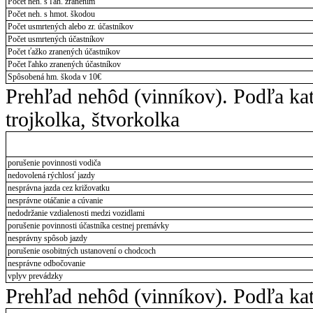
Počet neh. s ľah. zranením
Počet neh. s hmot. škodou
Počet usmrtených alebo zr. účastníkov
Počet usmrtených účastníkov
Počet ťažko zranených účastníkov
Počet ľahko zranených účastníkov
Spôsobená hm. škoda v 10€
Prehľad nehôd (vinníkov). Podľa kat
trojkolka, štvorkolka
porušenie povinnosti vodiča
nedovolená rýchlosť jazdy
nesprávna jazda cez križovatku
nesprávne otáčanie a cúvanie
nedodržanie vzdialenosti medzi vozidlami
porušenie povinnosti účastníka cestnej premávky
nesprávny spôsob jazdy
porušenie osobitných ustanovení o chodcoch
nesprávne odbočovanie
vplyv prevádzky
Prehľad nehôd (vinníkov). Podľa ka