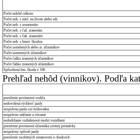
Počet nehôd celkom
Počet neh. s násl. na živote alebo zdr.
Počet neh. s usmrtením
Počet neh. s ťaž. zranením
Počet neh. s ľah. zranením
Počet neh. s hmot. škodou
Počet usmrtených alebo zr. účastníkov
Počet usmrtených účastníkov
Počet ťažko zranených účastníkov
Počet ľahko zranených účastníkov
Spôsobená hm. škoda v 10€
Prehľad nehôd (vinníkov). Podľa kate
porušenie povinnosti vodiča
nedovolená rýchlosť jazdy
nesprávna jazda cez križovatku
nesprávne otáčanie a cúvanie
nedodržanie vzdialenosti medzi vozidlami
porušenie povinnosti účastníka cestnej premávky
nesprávny spôsob jazdy
porušenie osobitných ustanovení o chodcoch