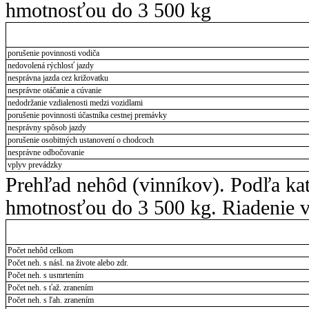
hmotnosťou do 3 500 kg
porušenie povinnosti vodiča
nedovolená rýchlosť jazdy
nesprávna jazda cez križovatku
nesprávne otáčanie a cúvanie
nedodržanie vzdialenosti medzi vozidlami
porušenie povinnosti účastníka cestnej premávky
nesprávny spôsob jazdy
porušenie osobitných ustanovení o chodcoch
nesprávne odbočovanie
vplyv prevádzky
Prehľad nehôd (vinníkov). Podľa ka
hmotnosťou do 3 500 kg. Riadenie v
Počet nehôd celkom
Počet neh. s násl. na živote alebo zdr.
Počet neh. s usmrtením
Počet neh. s ťaž. zranením
Počet neh. s ľah. zranením