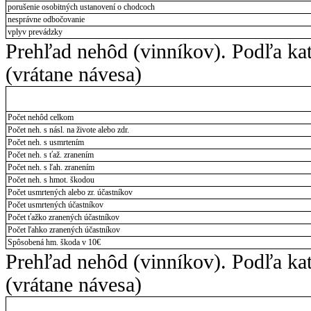
porušenie osobitných ustanovení o chodcoch
nesprávne odbočovanie
vplyv prevádzky
Prehľad nehôd (vinníkov). Podľa kat
(vrátane návesa)
Počet nehôd celkom
Počet neh. s násl. na živote alebo zdr.
Počet neh. s usmrtením
Počet neh. s ťaž. zranením
Počet neh. s ľah. zranením
Počet neh. s hmot. škodou
Počet usmrtených alebo zr. účastníkov
Počet usmrtených účastníkov
Počet ťažko zranených účastníkov
Počet ľahko zranených účastníkov
Spôsobená hm. škoda v 10€
Prehľad nehôd (vinníkov). Podľa kat
(vrátane návesa)