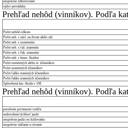
nesprávne odbočovanie
vplyv prevádzky
Prehľad nehôd (vinníkov). Podľa ka
Počet nehôd celkom
Počet neh. s násl. na živote alebo zdr.
Počet neh. s usmrtením
Počet neh. s ťaž. zranením
Počet neh. s ľah. zranením
Počet neh. s hmot. škodou
Počet usmrtených alebo zr. účastníkov
Počet usmrtených účastníkov
Počet ťažko zranených účastníkov
Počet ľahko zranených účastníkov
Spôsobená hm. škoda v 10€
Prehľad nehôd (vinníkov). Podľa ka
porušenie povinnosti vodiča
nedovolená rýchlosť jazdy
nesprávna jazda cez križovatku
nesprávne otáčanie a cúvanie