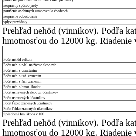
porušenie povinnosti účastníka cestnej premávky
nesprávny spôsob jazdy
porušenie osobitných ustanovení o chodcoch
nesprávne odbočovanie
vplyv prevádzky
Prehľad nehôd (vinníkov). Podľa ka
hmotnosťou do 12000 kg. Riadenie v
Počet nehôd celkom
Počet neh. s násl. na živote alebo zdr.
Počet neh. s usmrtením
Počet neh. s ťaž. zranením
Počet neh. s ľah. zranením
Počet neh. s hmot. škodou
Počet usmrtených alebo zr. účastníkov
Počet usmrtených účastníkov
Počet ťažko zranených účastníkov
Počet ľahko zranených účastníkov
Spôsobená hm. škoda v 10€
Prehľad nehôd (vinníkov). Podľa ka
hmotnosťou do 12000 kg. Riadenie v