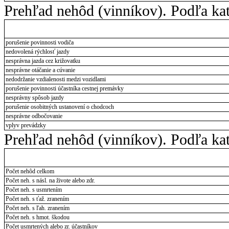
Prehľad nehôd (vinníkov). Podľa kat
porušenie povinnosti vodiča
nedovolená rýchlosť jazdy
nesprávna jazda cez križovatku
nesprávne otáčanie a cúvanie
nedodržanie vzdialenosti medzi vozidlami
porušenie povinnosti účastníka cestnej premávky
nesprávny spôsob jazdy
porušenie osobitných ustanovení o chodcoch
nesprávne odbočovanie
vplyv prevádzky
Prehľad nehôd (vinníkov). Podľa kat
Počet nehôd celkom
Počet neh. s násl. na živote alebo zdr.
Počet neh. s usmrtením
Počet neh. s ťaž. zranením
Počet neh. s ľah. zranením
Počet neh. s hmot. škodou
Počet usmrtených alebo zr. účastníkov