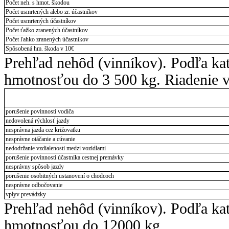
Počet neh. s hmot. škodou
Počet usmrtených alebo zr. účastníkov
Počet usmrtených účastníkov
Počet ťažko zranených účastníkov
Počet ľahko zranených účastníkov
Spôsobená hm. škoda v 10€
Prehľad nehôd (vinníkov). Podľa ka
hmotnosťou do 3 500 kg. Riadenie v
porušenie povinnosti vodiča
nedovolená rýchlosť jazdy
nesprávna jazda cez križovatku
nesprávne otáčanie a cúvanie
nedodržanie vzdialenosti medzi vozidlami
porušenie povinnosti účastníka cestnej premávky
nesprávny spôsob jazdy
porušenie osobitných ustanovení o chodcoch
nesprávne odbočovanie
vplyv prevádzky
Prehľad nehôd (vinníkov). Podľa ka
hmotnosťou do 12000 kg