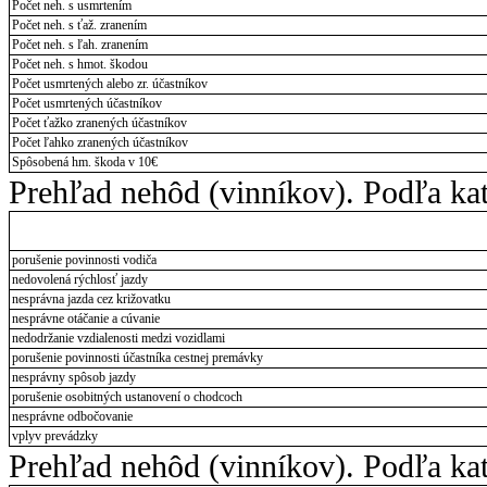
Počet neh. s usmrtením
Počet neh. s ťaž. zranením
Počet neh. s ľah. zranením
Počet neh. s hmot. škodou
Počet usmrtených alebo zr. účastníkov
Počet usmrtených účastníkov
Počet ťažko zranených účastníkov
Počet ľahko zranených účastníkov
Spôsobená hm. škoda v 10€
Prehľad nehôd (vinníkov). Podľa kate
porušenie povinnosti vodiča
nedovolená rýchlosť jazdy
nesprávna jazda cez križovatku
nesprávne otáčanie a cúvanie
nedodržanie vzdialenosti medzi vozidlami
porušenie povinnosti účastníka cestnej premávky
nesprávny spôsob jazdy
porušenie osobitných ustanovení o chodcoch
nesprávne odbočovanie
vplyv prevádzky
Prehľad nehôd (vinníkov). Podľa kate