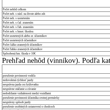
Počet nehôd celkom
Počet neh. s násl. na živote alebo zdr.
Počet neh. s usmrtením
Počet neh. s ťaž. zranením
Počet neh. s ľah. zranením
Počet neh. s hmot. škodou
Počet usmrtených alebo zr. účastníkov
Počet usmrtených účastníkov
Počet ťažko zranených účastníkov
Počet ľahko zranených účastníkov
Spôsobená hm. škoda v 10€
Prehľad nehôd (vinníkov). Podľa ka
porušenie povinnosti vodiča
nedovolená rýchlosť jazdy
nesprávna jazda cez križovatku
nesprávne otáčanie a cúvanie
nedodržanie vzdialenosti medzi vozidlami
porušenie povinnosti účastníka cestnej premávky
nesprávny spôsob jazdy
porušenie osobitných ustanovení o chodcoch