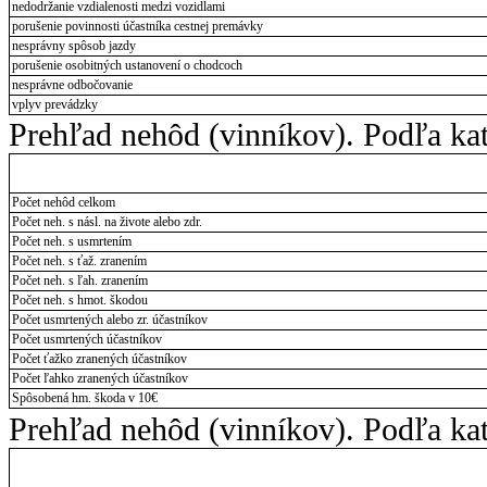
nedodržanie vzdialenosti medzi vozidlami
porušenie povinnosti účastníka cestnej premávky
nesprávny spôsob jazdy
porušenie osobitných ustanovení o chodcoch
nesprávne odbočovanie
vplyv prevádzky
Prehľad nehôd (vinníkov). Podľa kat
Počet nehôd celkom
Počet neh. s násl. na živote alebo zdr.
Počet neh. s usmrtením
Počet neh. s ťaž. zranením
Počet neh. s ľah. zranením
Počet neh. s hmot. škodou
Počet usmrtených alebo zr. účastníkov
Počet usmrtených účastníkov
Počet ťažko zranených účastníkov
Počet ľahko zranených účastníkov
Spôsobená hm. škoda v 10€
Prehľad nehôd (vinníkov). Podľa kat