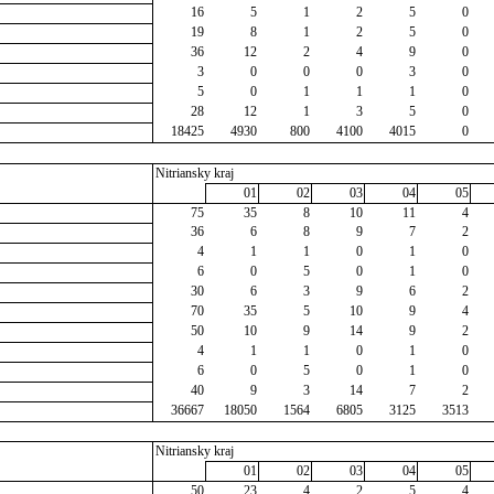
16
5
1
2
5
0
19
8
1
2
5
0
36
12
2
4
9
0
3
0
0
0
3
0
5
0
1
1
1
0
28
12
1
3
5
0
18425
4930
800
4100
4015
0
Nitriansky kraj
01
02
03
04
05
75
35
8
10
11
4
36
6
8
9
7
2
4
1
1
0
1
0
6
0
5
0
1
0
30
6
3
9
6
2
70
35
5
10
9
4
50
10
9
14
9
2
4
1
1
0
1
0
6
0
5
0
1
0
40
9
3
14
7
2
36667
18050
1564
6805
3125
3513
Nitriansky kraj
01
02
03
04
05
50
23
4
2
5
4