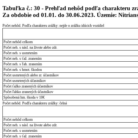
Tabuľka č.: 30 - Prehľad nehôd podľa charakteru zr
Za obdobie od 01.01. do 30.06.2023. Územie: Nitrian
Počet nehôd. Podľa charakteru zrážky: nejde o zrážku idúcich vozidiel
Počet nehôd celkom
Počet neh. s násl. na živote alebo zdr.
Počet neh. s usmrtením
Počet neh. s ťaž. zranením
Počet neh. s ľah. zranením
Počet neh. s hmot. škodou
Počet usmrtených alebo zr. účastníkov
Počet usmrtených účastníkov
Počet ťažko zranených účastníkov
Počet ľahko zranených účastníkov
Spôsobená hm. škoda v 10€
Počet nehôd. Podľa charakteru zrážky: čelná
Počet nehôd celkom
Počet neh. s násl. na živote alebo zdr.
Počet neh. s usmrtením
Počet neh. s ťaž. zranením