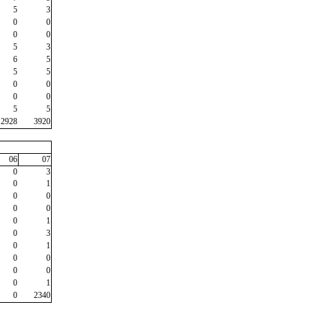
5
3
0
0
0
0
5
3
6
5
5
5
0
0
0
0
5
5
2928
3920
06
07
0
3
0
1
0
0
0
0
0
1
0
3
0
1
0
0
0
0
0
1
0
2340