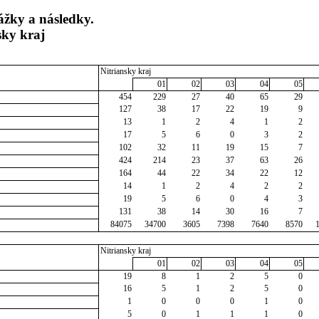
ážky a následky.
sky kraj
Nitriansky kraj
01
02
03
04
05
454
229
27
40
65
29
127
38
17
22
19
9
13
1
2
4
1
2
17
5
6
0
3
2
102
32
11
19
15
7
424
214
23
37
63
26
164
44
22
34
22
12
14
1
2
4
2
2
19
5
6
0
4
3
131
38
14
30
16
7
84075
34700
3605
7398
7640
8570
Nitriansky kraj
01
02
03
04
05
19
8
1
2
5
0
16
5
1
2
5
0
1
0
0
0
1
0
5
0
1
1
1
0