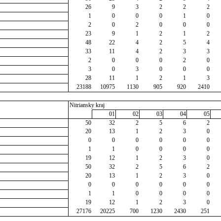
26
9
3
2
2
2
1
0
0
0
1
0
2
0
2
0
0
0
23
9
1
2
1
2
48
22
4
2
5
4
33
11
4
2
3
3
2
0
0
0
2
0
3
0
3
0
0
0
28
11
1
2
1
3
23188
10975
1130
905
920
2410
Nitriansky kraj
01
02
03
04
05
50
32
2
5
6
2
20
13
1
2
3
0
0
0
0
0
0
0
1
1
0
0
0
0
19
12
1
2
3
0
50
32
2
5
6
2
20
13
1
2
3
0
0
0
0
0
0
0
1
1
0
0
0
0
19
12
1
2
3
0
27176
20225
700
1230
2430
251