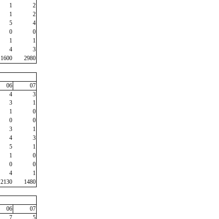
1
2
1
2
5
4
0
0
1
1
4
3
1600
2980
06
07
4
3
3
1
1
0
0
0
3
1
4
3
5
1
1
0
0
0
4
1
2130
1480
06
07
7
5