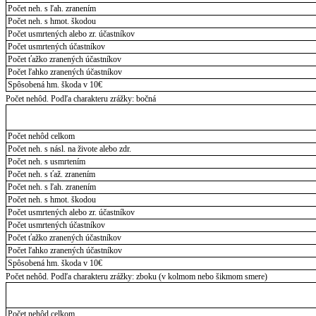
Počet neh. s ľah. zranením
Počet neh. s hmot. škodou
Počet usmrtených alebo zr. účastníkov
Počet usmrtených účastníkov
Počet ťažko zranených účastníkov
Počet ľahko zranených účastníkov
Spôsobená hm. škoda v 10€
Počet nehôd. Podľa charakteru zrážky: bočná
Počet nehôd celkom
Počet neh. s násl. na živote alebo zdr.
Počet neh. s usmrtením
Počet neh. s ťaž. zranením
Počet neh. s ľah. zranením
Počet neh. s hmot. škodou
Počet usmrtených alebo zr. účastníkov
Počet usmrtených účastníkov
Počet ťažko zranených účastníkov
Počet ľahko zranených účastníkov
Spôsobená hm. škoda v 10€
Počet nehôd. Podľa charakteru zrážky: zboku (v kolmom nebo šikmom smere)
Počet nehôd celkom