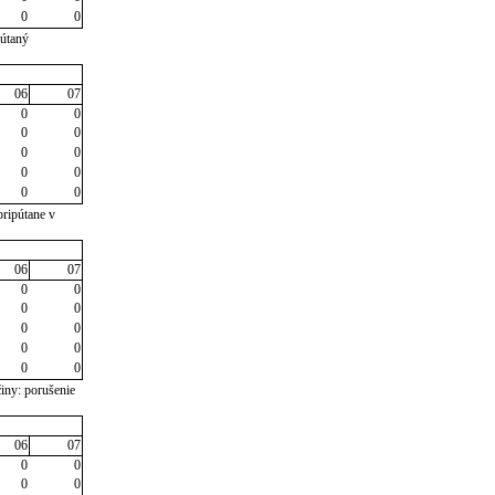
0
0
pútaný
06
07
0
0
0
0
0
0
0
0
0
0
pripútane v
06
07
0
0
0
0
0
0
0
0
0
0
iny: porušenie
06
07
0
0
0
0