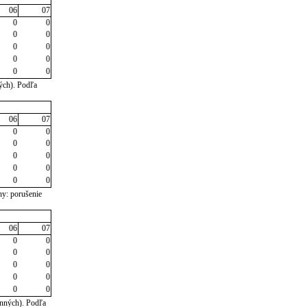
06
07
0
0
0
0
0
0
0
0
0
0
ých). Podľa
06
07
0
0
0
0
0
0
0
0
0
0
ny: porušenie
06
07
0
0
0
0
0
0
0
0
0
0
inných). Podľa