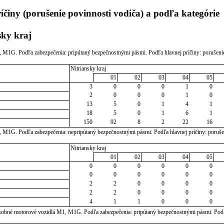
činy (porušenie povinnosti vodiča) a podľa kategórie
sky kraj
 M1G. Podľa zabezpečenia: pripútaný bezpečnostnými pásmi. Podľa hlavnej príčiny: porušeni
Nitriansky kraj
01
02
03
04
05
3
0
0
0
1
0
2
0
0
0
1
0
13
5
0
1
4
1
18
5
0
1
6
1
150
92
8
2
22
16
 M1G. Podľa zabezpečenia: nepripútaný bezpečnostnými pásmi. Podľa hlavnej príčiny: poruše
Nitriansky kraj
01
02
03
04
05
0
0
0
0
0
0
0
0
0
0
0
0
2
2
0
0
0
0
2
2
0
0
0
0
4
1
1
0
0
0
osobné motorové vozidlá M1, M1G. Podľa zabezpečenia: pripútaný bezpečnostnými pásmi. Pod