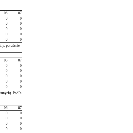
06
07
0
0
0
0
0
0
0
0
0
0
iny: porušenie
06
07
0
0
0
0
0
0
0
0
0
0
vinných). Podľa
06
07
0
0
0
0
0
0
0
0