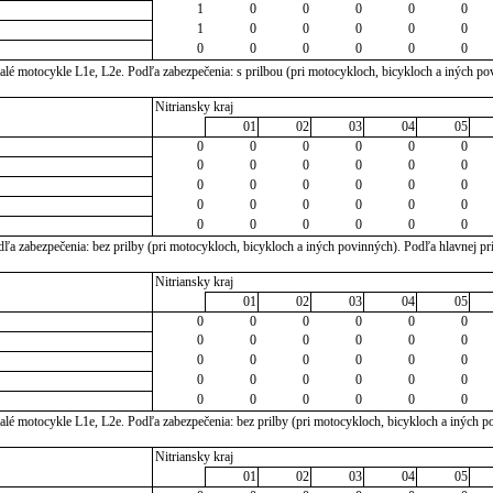
1
0
0
0
0
0
1
0
0
0
0
0
0
0
0
0
0
0
lé motocykle L1e, L2e. Podľa zabezpečenia: s prilbou (pri motocykloch, bicykloch a iných po
Nitriansky kraj
01
02
03
04
05
0
0
0
0
0
0
0
0
0
0
0
0
0
0
0
0
0
0
0
0
0
0
0
0
0
0
0
0
0
0
a zabezpečenia: bez prilby (pri motocykloch, bicykloch a iných povinných). Podľa hlavnej prí
Nitriansky kraj
01
02
03
04
05
0
0
0
0
0
0
0
0
0
0
0
0
0
0
0
0
0
0
0
0
0
0
0
0
0
0
0
0
0
0
lé motocykle L1e, L2e. Podľa zabezpečenia: bez prilby (pri motocykloch, bicykloch a iných p
Nitriansky kraj
01
02
03
04
05