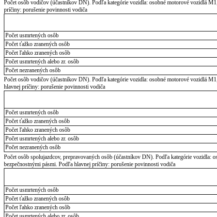
Počet osôb vodičov (účastníkov DN). Podľa kategórie vozidla: osobné motorové vozidlá M1,
príčiny: porušenie povinnosti vodiča
Počet usmrtených osôb
Počet ťažko zranených osôb
Počet ľahko zranených osôb
Počet usmrtených alebo zr. osôb
Počet nezranených osôb
Počet osôb vodičov (účastníkov DN). Podľa kategórie vozidla: osobné motorové vozidlá M1
hlavnej príčiny: porušenie povinnosti vodiča
Počet usmrtených osôb
Počet ťažko zranených osôb
Počet ľahko zranených osôb
Počet usmrtených alebo zr. osôb
Počet nezranených osôb
Počet osôb spolujazdcov, prepravovaných osôb (účastníkov DN). Podľa kategórie vozidla: o
bezpečnostnými pásmi. Podľa hlavnej príčiny: porušenie povinnosti vodiča
Počet usmrtených osôb
Počet ťažko zranených osôb
Počet ľahko zranených osôb
Počet usmrtených alebo zr. osôb