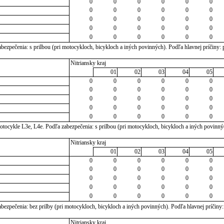
0
0
0
0
0
0
0
0
0
0
0
0
0
0
0
0
0
0
0
0
0
0
0
0
0
0
0
0
0
0
ezpečenia: s prilbou (pri motocykloch, bicykloch a iných povinných). Podľa hlavnej príčiny: 
Nitriansky kraj
01
02
03
04
05
0
0
0
0
0
0
0
0
0
0
0
0
0
0
0
0
0
0
0
0
0
0
0
0
0
0
0
0
0
0
tocykle L3e, L4e. Podľa zabezpečenia: s prilbou (pri motocykloch, bicykloch a iných povinný
Nitriansky kraj
01
02
03
04
05
0
0
0
0
0
0
0
0
0
0
0
0
0
0
0
0
0
0
0
0
0
0
0
0
0
0
0
0
0
0
ezpečenia: bez prilby (pri motocykloch, bicykloch a iných povinných). Podľa hlavnej príčiny:
Nitriansky kraj