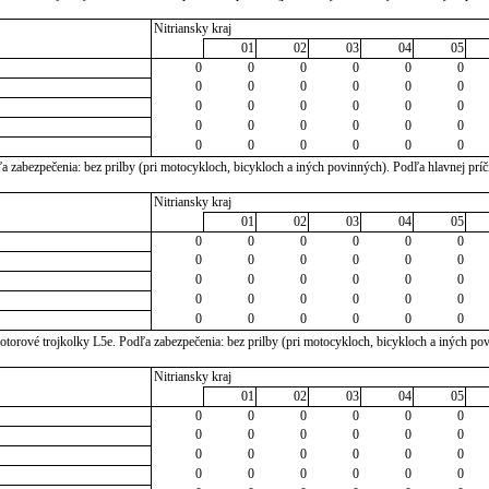
Nitriansky kraj
01
02
03
04
05
0
0
0
0
0
0
0
0
0
0
0
0
0
0
0
0
0
0
0
0
0
0
0
0
0
0
0
0
0
0
 zabezpečenia: bez prilby (pri motocykloch, bicykloch a iných povinných). Podľa hlavnej príč
Nitriansky kraj
01
02
03
04
05
0
0
0
0
0
0
0
0
0
0
0
0
0
0
0
0
0
0
0
0
0
0
0
0
0
0
0
0
0
0
torové trojkolky L5e. Podľa zabezpečenia: bez prilby (pri motocykloch, bicykloch a iných po
Nitriansky kraj
01
02
03
04
05
0
0
0
0
0
0
0
0
0
0
0
0
0
0
0
0
0
0
0
0
0
0
0
0