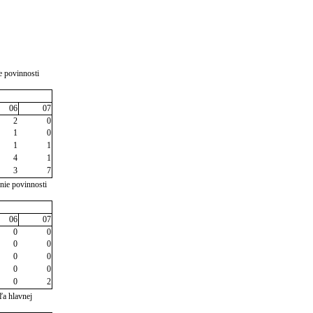
e povinnosti
06
07
2
0
1
0
1
1
4
1
3
7
nie povinnosti
06
07
0
0
0
0
0
0
0
0
0
2
ľa hlavnej