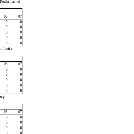
 Podľa hlavnej
06
07
0
0
0
0
0
0
0
0
0
0
i. Podľa
06
07
0
0
0
0
0
0
0
0
0
0
taný
06
07
0
0
0
0
0
0
0
0