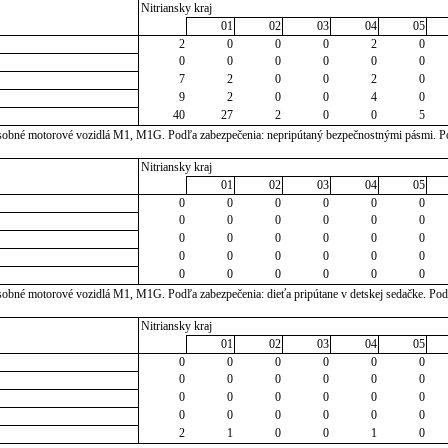
Nitriansky kraj
01
02
03
04
05
2
0
0
0
2
0
0
0
0
0
0
0
7
2
0
0
2
0
9
2
0
0
4
0
40
27
2
0
0
5
osobné motorové vozidlá M1, M1G. Podľa zabezpečenia: nepripútaný bezpečnostnými pásmi. P
Nitriansky kraj
01
02
03
04
05
0
0
0
0
0
0
0
0
0
0
0
0
0
0
0
0
0
0
0
0
0
0
0
0
0
0
0
0
0
0
sobné motorové vozidlá M1, M1G. Podľa zabezpečenia: dieťa pripútane v detskej sedačke. Pod
Nitriansky kraj
01
02
03
04
05
0
0
0
0
0
0
0
0
0
0
0
0
0
0
0
0
0
0
0
0
0
0
0
0
2
1
0
0
1
0