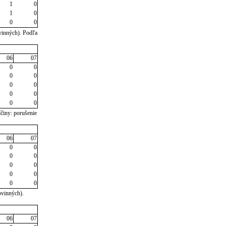
1
0
1
0
0
0
vinných). Podľa
06
07
0
0
0
0
0
0
0
0
0
0
činy: porušenie
06
07
0
0
0
0
0
0
0
0
0
0
ovinných).
06
07