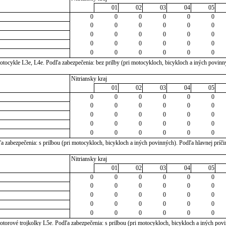
01
02
03
04
05
0
0
0
0
0
0
0
0
0
0
0
0
0
0
0
0
0
0
0
0
0
0
0
0
0
0
0
0
0
0
tocykle L3e, L4e. Podľa zabezpečenia: bez prilby (pri motocykloch, bicykloch a iných povinn
Nitriansky kraj
01
02
03
04
05
0
0
0
0
0
0
0
0
0
0
0
0
0
0
0
0
0
0
0
0
0
0
0
0
0
0
0
0
0
0
 zabezpečenia: s prilbou (pri motocykloch, bicykloch a iných povinných). Podľa hlavnej príči
Nitriansky kraj
01
02
03
04
05
0
0
0
0
0
0
0
0
0
0
0
0
0
0
0
0
0
0
0
0
0
0
0
0
0
0
0
0
0
0
torové trojkolky L5e. Podľa zabezpečenia: s prilbou (pri motocykloch, bicykloch a iných pov