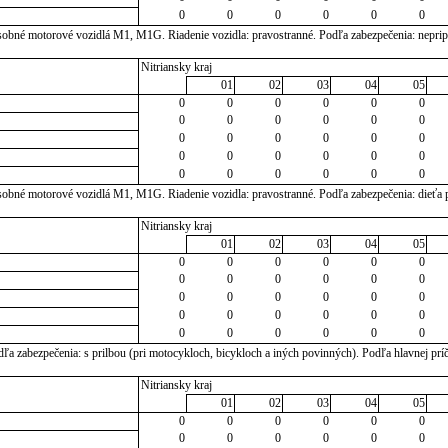
0
0
0
0
0
0
sobné motorové vozidlá M1, M1G. Riadenie vozidla: pravostranné. Podľa zabezpečenia: nepri
Nitriansky kraj
01
02
03
04
05
0
0
0
0
0
0
0
0
0
0
0
0
0
0
0
0
0
0
0
0
0
0
0
0
0
0
0
0
0
0
sobné motorové vozidlá M1, M1G. Riadenie vozidla: pravostranné. Podľa zabezpečenia: dieťa 
Nitriansky kraj
01
02
03
04
05
0
0
0
0
0
0
0
0
0
0
0
0
0
0
0
0
0
0
0
0
0
0
0
0
0
0
0
0
0
0
a zabezpečenia: s prilbou (pri motocykloch, bicykloch a iných povinných). Podľa hlavnej príč
Nitriansky kraj
01
02
03
04
05
0
0
0
0
0
0
0
0
0
0
0
0