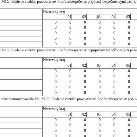
 M1G. Riadenie vozidla: pravostranné. Podľa zabezpečenia: pripútaný bezpečnostnými pásmi.
Nitriansky kraj
01
02
03
04
05
0
0
0
0
0
0
0
0
0
0
0
0
0
0
0
0
0
0
0
0
0
0
0
0
0
0
0
0
0
0
, M1G. Riadenie vozidla: pravostranné. Podľa zabezpečenia: nepripútaný bezpečnostnými pásm
Nitriansky kraj
01
02
03
04
05
0
0
0
0
0
0
0
0
0
0
0
0
0
0
0
0
0
0
0
0
0
0
0
0
0
0
0
0
0
0
sobné motorové vozidlá M1, M1G. Riadenie vozidla: pravostranné. Podľa zabezpečenia: pripú
Nitriansky kraj
01
02
03
04
05
0
0
0
0
0
0
0
0
0
0
0
0
0
0
0
0
0
0
0
0
0
0
0
0