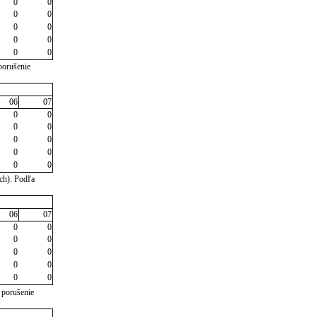
0
0
0
0
0
0
0
0
0
0
porušenie
06
07
0
0
0
0
0
0
0
0
0
0
ch). Podľa
06
07
0
0
0
0
0
0
0
0
0
0
 porušenie