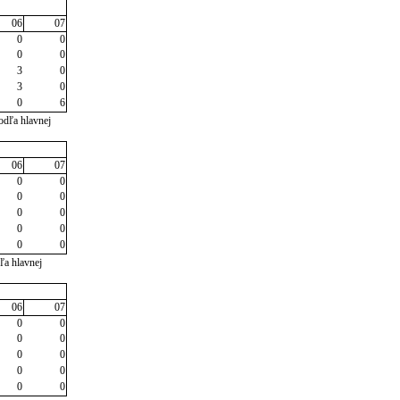
06
07
0
0
0
0
3
0
3
0
0
6
odľa hlavnej
06
07
0
0
0
0
0
0
0
0
0
0
ľa hlavnej
06
07
0
0
0
0
0
0
0
0
0
0