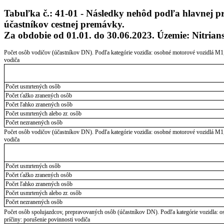
Tabuľka č.: 41-01 - Následky nehôd podľa hlavnej prí
účastníkov cestnej premávky.
Za obdobie od 01.01. do 30.06.2023. Územie: Nitrian
Počet osôb vodičov (účastníkov DN). Podľa kategórie vozidla: osobné motorové vozidlá M1,
vodiča
Počet usmrtených osôb
Počet ťažko zranených osôb
Počet ľahko zranených osôb
Počet usmrtených alebo zr. osôb
Počet nezranených osôb
Počet osôb vodičov (účastníkov DN). Podľa kategórie vozidla: osobné motorové vozidlá M1,
vodiča
Počet usmrtených osôb
Počet ťažko zranených osôb
Počet ľahko zranených osôb
Počet usmrtených alebo zr. osôb
Počet nezranených osôb
Počet osôb spolujazdcov, prepravovaných osôb (účastníkov DN). Podľa kategórie vozidla: 
príčiny: porušenie povinnosti vodiča