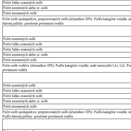
Počet ľahko zranených osôb
Počet usmrtených alebo zr. osôb
Počet nezranených osôb
Počet osôb spolujazdcov, prepravovaných osôb (účastníkov DN). Podľa kategórie vozidla: ma
hlavnej príčiny: porušenie povinnosti vodiča
Počet usmrtených osôb
Počet ťažko zranených osôb
Počet ľahko zranených osôb
Počet usmrtených alebo zr. osôb
Počet nezranených osôb
Počet osôb vodičov (účastníkov DN). Podľa kategórie vozidla: malé motocykle L1e, L2e. Podľ
povinnosti vodiča
Počet usmrtených osôb
Počet ťažko zranených osôb
Počet ľahko zranených osôb
Počet usmrtených alebo zr. osôb
Počet nezranených osôb
Počet osôb spolujazdcov, prepravovaných osôb (účastníkov DN). Podľa kategórie vozidla: ma
Podľa hlavnej príčiny: porušenie povinnosti vodiča