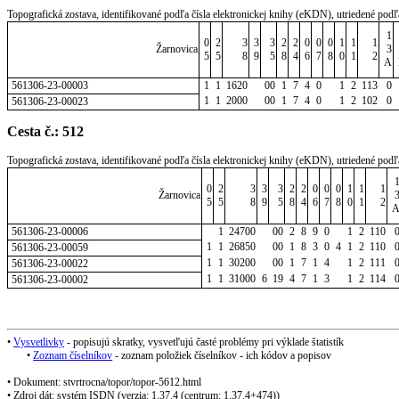
Topografická zostava, identifikované podľa čísla elektronickej knihy (eKDN), utriedené podľ
1
0
2
3
3
3
2
2
0
0
0
1
1
1
Žarnovica
3
5
5
8
9
5
8
4
6
7
8
0
1
2
A
561306-23-00003
1
1
1620
00
1
7
4
0
1
2
113
0
1
1
2000
00
1
7
4
0
1
2
102
0
561306-23-00023
Cesta č.: 512
Topografická zostava, identifikované podľa čísla elektronickej knihy (eKDN), utriedené podľ
0
2
3
3
3
2
2
0
0
0
1
1
1
Žarnovica
5
5
8
9
5
8
4
6
7
8
0
1
2
561306-23-00006
1
24700
00
2
8
9
0
1
2
110
1
1
26850
00
1
8
3
0
4
1
2
110
561306-23-00059
1
1
30200
00
1
7
1
4
1
2
111
561306-23-00022
1
1
31000
6
19
4
7
1
3
1
2
114
561306-23-00002
•
Vysvetlivky
- popisujú skratky, vysvetľujú časté problémy pri výklade štatistík
•
Zoznam číselníkov
- zoznam položiek číselníkov - ich kódov a popisov
• Dokument: stvrtrocna/topor/topor-5612.html
• Zdroj dát: systém ISDN (verzia: 1.37.4 (centrum: 1.37.4+474))