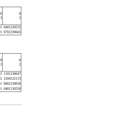
0
0
3
2
01
0401230555
01
0702230645
0
0
3
2
03
1101230647
02
2204232115
01
0602230650
01
0401230550