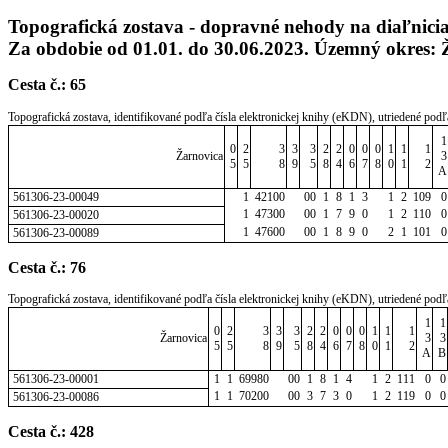
Topografická zostava - dopravné nehody na diaľniciach,
Za obdobie od 01.01. do 30.06.2023. Územný okres: 
Cesta č.: 65
Topografická zostava, identifikované podľa čísla elektronickej knihy (eKDN), utriedené podľ
1
0
2
3
3
3
2
2
0
0
0
1
1
1
Žarnovica
3
5
5
8
9
5
8
4
6
7
8
0
1
2
A
561306-23-00049
1
42100
00
1
8
1
3
1
2
109
0
1
47300
00
1
7
9
0
1
2
110
0
561306-23-00020
1
47600
00
1
8
9
0
2
1
101
0
561306-23-00089
Cesta č.: 76
Topografická zostava, identifikované podľa čísla elektronickej knihy (eKDN), utriedené podľ
1
1
0
2
3
3
3
2
2
0
0
0
1
1
1
Žarnovica
3
3
5
5
8
9
5
8
4
6
7
8
0
1
2
A
B
561306-23-00001
1
1
69980
00
1
8
1
4
1
2
111
0
0
1
1
70200
00
3
7
3
0
1
2
119
0
0
561306-23-00086
Cesta č.: 428