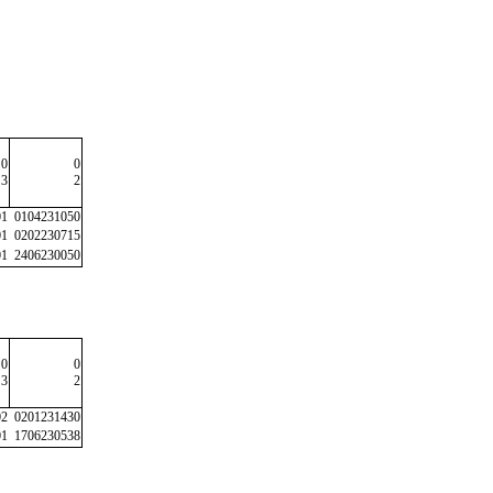
0
0
3
2
01
0104231050
01
0202230715
01
2406230050
0
0
3
2
02
0201231430
01
1706230538