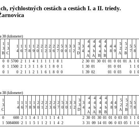
 rýchlostných cestách a cestách I. a II. triedy.
Žarnovica
a 38 (kilometer)
4
4
4
4
1
1
3
5
5
1
1
1
1
1
2
2
2
2
2
2
5
3
3
3
3
4
4
4
4
4
4
5
5
3
3
3
2
2
4
6
7
8
9
0
1
2
3
6
7
0
0
1
2
4
a
b
a
b
8
9
7
8
B
C
D
A
B
A
A
B
B
0
0
5700
2
1
1
4
1
1
1
1
1
8
1
2
30
01
30
01
01
0
01
01
A
1
0
1
1500
2
1
3
1
1
6
1
1
8
0
1
1
30
01
01
0
01
1
1
0
1
0
2
1
1
2
1
1
6
1
8
0
0
1
39
02
01
0
03
0
1
a 38 (kilometer)
4
4
4
4
1
3
5
5
1
1
1
1
1
2
2
2
2
2
2
5
3
3
3
3
4
4
4
4
4
4
5
5
3
3
2
2
4
6
7
8
9
0
1
2
3
6
7
0
0
1
2
4
a
b
a
b
8
9
7
8
C
D
A
B
A
A
B
B
0
600
2
1
1
4
1
1
1
1
1
4
1
2
30
01
30
01
01
0
03
03
1
1
1
5084000
2
1
1
5
1
1
2
1
1
4
2
3
31
09
14
01
06
0
03
05
1
1