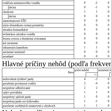
0
-2
0
vodičom nemotorového vozidla
0
-1
0
deťmi
1
1
0
chodcom
0
0
0
deťmi
0
0
0
zamestnancom SŽD
0
0
0
iným účastníkom cestnej premávky
0
0
0
závadou komunikácie
0
0
0
technickou závadou vozidla
0
0
0
lesnou zverou a domácimi zvieratami
0
0
0
iné zavinenie
1
1
0
odrazeným kameňom
0
0
0
zavinenie nezistené
0
0
0
nezadané
Hlavné príčiny nehôd (podľa frekven
počet nehôd
usmrtení ú
Ilava
+/-
nedovolená rýchlosť jazdy
4
-3
0
2
-4
0
porušenie povinnosti vodiča
2
2
0
nesprávne odbočovanie
1
1
0
vplyv prevádzky
1
0
0
nesprávny spôsob jazdy
1
-1
0
nesprávna jazda cez križovatku
1
1
0
porušenie osobitných ustanovení o chodcoch