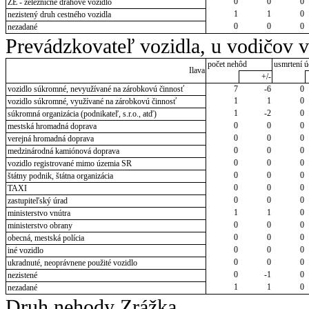
0
0
0
ZE - železničné dráhové vozidlo
1
1
0
nezistený druh cestného vozidla
0
0
0
nezadané
Prevádzkovateľ vozidla, u vodičov 
počet nehôd
usmrtení ú
Ilava
+/-
vozidlo súkromné, nevyužívané na zárobkovú činnosť
7
-6
0
1
1
0
vozidlo súkromné, využívané na zárobkovú činnosť
1
-2
0
súkromná organizácia (podnikateľ, s.r.o., atď)
0
0
0
mestská hromadná doprava
0
0
0
verejná hromadná doprava
0
0
0
medzinárodná kamiónová doprava
0
0
0
vozidlo registrované mimo územia SR
0
0
0
štátny podnik, štátna organizácia
0
0
0
TAXI
0
0
0
zastupiteľský úrad
1
1
0
ministerstvo vnútra
0
0
0
ministerstvo obrany
0
0
0
obecná, mestská polícia
0
0
0
iné vozidlo
0
0
0
ukradnuté, neoprávnene použité vozidlo
0
-1
0
nezistené
1
1
0
nezadané
Druh nehody Zrážka