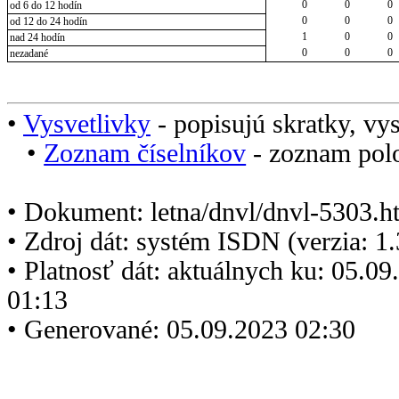
0
0
0
od 6 do 12 hodín
0
0
0
od 12 do 24 hodín
1
0
0
nad 24 hodín
0
0
0
nezadané
•
Vysvetlivky
- popisujú skratky, vys
•
Zoznam číselníkov
- zoznam polo
• Dokument: letna/dnvl/dnvl-5303.h
• Zdroj dát: systém ISDN (verzia: 1
• Platnosť dát: aktuálnych ku: 05.0
01:13
• Generované: 05.09.2023 02:30