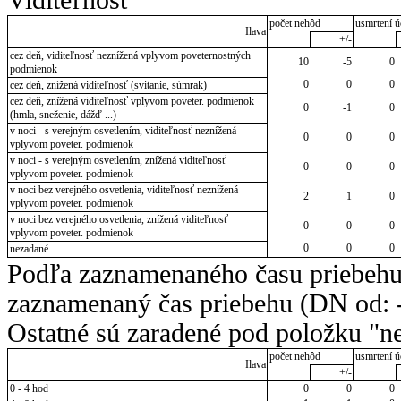
počet nehôd
usmrtení ú
Ilava
+/-
cez deň, viditeľnosť neznížená vplyvom poveternostných
10
-5
0
podmienok
0
0
0
cez deň, znížená viditeľnosť (svitanie, súmrak)
cez deň, znížená viditeľnosť vplyvom poveter. podmienok
0
-1
0
(hmla, sneženie, dážď ...)
v noci - s verejným osvetlením, viditeľnosť neznížená
0
0
0
vplyvom poveter. podmienok
v noci - s verejným osvetlením, znížená viditeľnosť
0
0
0
vplyvom poveter. podmienok
v noci bez verejného osvetlenia, viditeľnosť neznížená
2
1
0
vplyvom poveter. podmienok
v noci bez verejného osvetlenia, znížená viditeľnosť
0
0
0
vplyvom poveter. podmienok
0
0
0
nezadané
Podľa zaznamenaného času priebehu
zaznamenaný čas priebehu (DN od: -
Ostatné sú zaradené pod položku "ne
počet nehôd
usmrtení ú
Ilava
+/-
0 - 4 hod
0
0
0