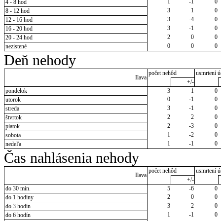
1
-1
0
4 - 8 hod
3
1
0
8 - 12 hod
3
-4
0
12 - 16 hod
3
-1
0
16 - 20 hod
2
0
0
20 - 24 hod
0
0
0
nezistené
Deň nehody
počet nehôd
usmrtení ú
Ilava
+/-
pondelok
3
1
0
0
-1
0
utorok
3
-1
0
streda
2
2
0
štvrtok
2
-3
0
piatok
1
-2
0
sobota
1
-1
0
nedeľa
Čas nahlásenia nehody
počet nehôd
usmrtení ú
Ilava
+/-
do 30 min.
5
-6
0
2
0
0
do 1 hodiny
3
2
0
do 3 hodín
1
-1
0
do 6 hodín