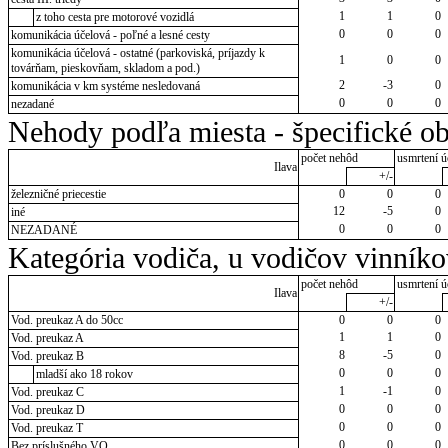
1
1
0
z toho cesta pre motorové vozidlá
0
0
0
komunikácia účelová - poľné a lesné cesty
komunikácia účelová - ostatné (parkoviská, príjazdy k
1
0
0
továrňam, pieskovňam, skladom a pod.)
2
-3
0
komunikácia v km systéme nesledovaná
0
0
0
nezadané
Nehody podľa miesta - špecifické ob
počet nehôd
usmrtení ú
Ilava
+/-
železničné priecestie
0
0
0
12
-5
0
iné
0
0
0
NEZADANÉ
Kategória vodiča, u vodičov vinník
počet nehôd
usmrtení ú
Ilava
+/-
Vod. preukaz A do 50cc
0
0
0
1
1
0
Vod. preukaz A
8
-5
0
Vod. preukaz B
0
0
0
mladší ako 18 rokov
1
-1
0
Vod. preukaz C
0
0
0
Vod. preukaz D
0
0
0
Vod. preukaz T
0
0
0
Bez príslušného VO