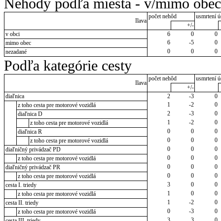
Nehody podľa miesta - v/mimo obec
počet nehôd
usmrtení ú
Ilava
+/-
v obci
6
0
0
6
-5
0
mimo obec
0
0
0
nezadané
Podľa kategórie cesty
počet nehôd
usmrtení ú
Ilava
+/-
diaľnica
2
-3
0
1
-2
0
z toho cesta pre motorové vozidlá
2
-3
0
diaľnica D
1
-2
0
z toho cesta pre motorové vozidlá
0
0
0
diaľnica R
0
0
0
z toho cesta pre motorové vozidlá
0
0
0
diaľničný privádzač PD
0
0
0
z toho cesta pre motorové vozidlá
0
0
0
diaľničný privádzač PR
0
0
0
z toho cesta pre motorové vozidlá
3
0
0
cesta I. triedy
1
0
0
z toho cesta pre motorové vozidlá
1
-2
0
cesta II. triedy
0
-3
0
z toho cesta pre motorové vozidlá
3
3
0
cesta III. triedy