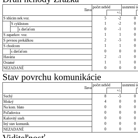
počet nehôd
usmrtení ú
Ilava
+/-
S idúcim nek.voz.
5
-2
0
1
-2
0
S cyklistom
0
-1
0
s dieťaťom
1
1
0
S zaparkov. voz.
2
-5
0
S pevnou prekážkou
1
1
0
S chodcom
0
0
0
s dieťaťom
2
-1
0
Havária
1
1
0
Ostatné
0
0
0
NEZADANÉ
Stav povrchu komunikácie
počet nehôd
usmrtení ú
Ilava
+/-
Suchý
8
-5
0
4
0
0
Mokrý
0
0
0
Na kom. blato
0
0
0
Poľadovica
0
0
0
Kašovitý sneh
0
0
0
Iný stav komunik.
0
0
0
NEZADANÉ
Viditeľnosť