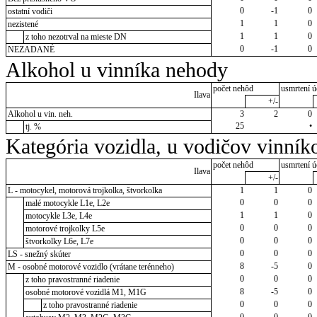
0
-1
0
ostatní vodiči
1
1
0
nezistené
1
1
0
z toho nezotrval na mieste DN
0
-1
0
NEZADANÉ
Alkohol u vinníka nehody
počet nehôd
usmrtení ú
Ilava
+/-
Alkohol u vin. neh.
3
2
0
25
•
tj. %
Kategória vozidla, u vodičov vinník
počet nehôd
usmrtení ú
Ilava
+/-
L - motocykel, motorová trojkolka, štvorkolka
1
1
0
0
0
0
malé motocykle L1e, L2e
1
1
0
motocykle L3e, L4e
0
0
0
motorové trojkolky L5e
0
0
0
štvorkolky L6e, L7e
0
0
0
LS - snežný skúter
8
-5
0
M - osobné motorové vozidlo (vrátane terénneho)
0
0
0
z toho pravostranné riadenie
8
-5
0
osobné motorové vozidlá M1, M1G
0
0
0
z toho pravostranné riadenie
0
0
0