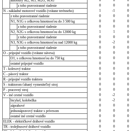
autobusy M2, M3, M2G, M3G
0
0
0
z toho pravostranné riadenie
1
-1
0
N - nákladné motorové vozidlo (vrátane terénneho)
0
0
0
z toho pravostranné riadenie
0
0
0
N1, N1G s celkovou hmotnosťou do 3 500 kg
0
0
0
z toho pravostranné riadenie
1
1
0
N2, N2G s celkovou hmotnosťou do 12000 kg
0
0
0
z toho pravostranné riadenie
0
-2
0
N3, N3G s celkovou hmotnosťou nad 12000 kg
0
0
0
z toho pravostranné riadenie
0
0
0
O - prípojné vozidlo (vrátane návesa)
0
0
0
O1, s celkovou hmotnosťou do 750 kg
0
0
0
ostatné prípojné vozidlo
0
0
0
T - kolesový traktor
0
0
0
C - pásový traktor
0
0
0
R - prípojné vozidlo traktora
0
0
0
S - traktorom ťahaný vymeniteľný stroj
0
0
0
P - pracovný stroj
0
-2
0
V - iné cestné vozidlo
0
-2
0
bicykel, kolobežka
0
0
0
záprahové
0
0
0
jednonápravový traktor s prívesom
0
0
0
ostatné iné cestné vozidlo
0
0
0
ELEK - električkové dráhové vozidlo
0
0
0
TR - trolejbusové dráhové vozidlo