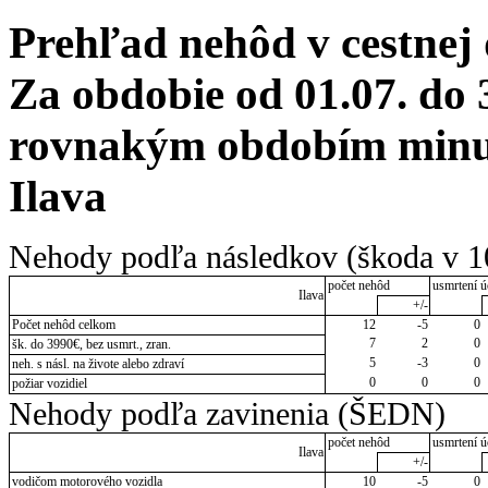
Prehľad nehôd v cestnej
Za obdobie od 01.07. do 
rovnakým obdobím minul
Ilava
Nehody podľa následkov (škoda v 1
počet nehôd
usmrtení ú
Ilava
+/-
Počet nehôd celkom
12
-5
0
7
2
0
šk. do 3990€, bez usmrt., zran.
5
-3
0
neh. s násl. na živote alebo zdraví
0
0
0
požiar vozidiel
Nehody podľa zavinenia (ŠEDN)
počet nehôd
usmrtení ú
Ilava
+/-
vodičom motorového vozidla
10
-5
0