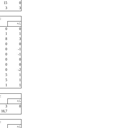
15
0
3
3
c
+/-
0
0
1
1
8
3
0
0
0
-1
0
-1
0
0
0
0
0
-2
5
1
5
1
1
1
c
+/-
3
0
16,7
c
+/-