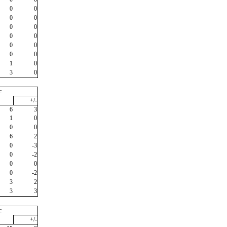
0
0
0
0
0
0
0
0
0
0
0
0
1
0
3
0
c
+/-
6
3
1
0
0
0
6
2
0
-3
0
-2
0
0
0
-2
3
2
3
3
c
+/-