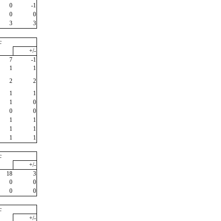
0
-1
0
0
3
3
c
+/-
7
-1
1
1
2
2
1
1
1
0
0
0
1
1
1
1
1
1
c
+/-
18
3
0
0
0
0
c
+/-