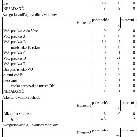
18
0
0
iné
3
3
0
NEZADANÉ
Kategória vodiča, u vodičov vinníkov
počet nehôd
usmrtení ú
Humenné
+/-
Vod. preukaz A do 50cc
0
0
0
1
0
0
Vod. preukaz A
10
4
0
Vod. preukaz B
0
0
0
mladší ako 18 rokov
0
-1
0
Vod. preukaz C
0
-1
0
Vod. preukaz D
0
0
0
Vod. preukaz T
0
0
0
Bez príslušného VO
0
-2
0
ostatní vodiči
5
1
0
nezistené
5
1
0
z toho nezotrval na mieste DN
1
1
0
NEZADANÉ
Alkohol u vinníka nehody
počet nehôd
usmrtení ú
Humenné
+/-
Alkohol u vin. neh.
3
0
0
14,3
•
tj. %
Kategória vozidla, u vodičov vinníkov
počet nehôd
usmrtení ú
Humenné
+/-