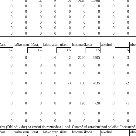
0
0
-4
6
-5
2440
-2860
3
0
0
0
0
0
0
0
0
0
0
0
0
0
0
0
0
0
0
0
0
0
0
0
0
0
0
0
0
0
0
0
0
0
0
0
0
0
0
0
0
0
0
0
0
0
0
0
0
0
0
0
0
0
0
0
čast.
ťažko zran. účast.
ľahko zran. účast.
hmotná škoda
alkohol
obe
+/-
+/-
+/-
+/-
+/-
0
0
-4
6
-2
2220
-2205
3
3
0
0
0
0
0
0
0
0
0
0
0
0
0
0
0
0
0
0
0
0
0
0
-3
100
-635
0
-2
0
0
0
0
0
0
0
0
0
0
0
0
0
0
120
-20
0
-1
0
0
0
0
0
0
0
0
0
0
0
0
0
0
0
0
0
0
u (DN od: - do:) sa zmestí do rozmedzia 1 hod. Ostatné sú zaradené pod položku "nezistené
čast.
ťažko zran. účast.
ľahko zran. účast.
hmotná škoda
alkohol
obe