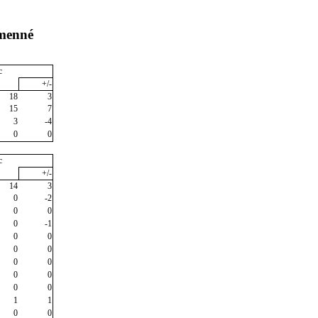
umenné
c
+/-
18
3
15
7
3
-4
0
0
c
+/-
14
3
0
-2
0
0
0
-1
0
0
0
0
0
0
0
0
0
0
1
1
0
0