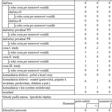
diaľnica
0
0
0
0
0
0
z toho cesta pre motorové vozidlá
0
0
0
diaľnica D
0
0
0
z toho cesta pre motorové vozidlá
0
0
0
diaľnica R
0
0
0
z toho cesta pre motorové vozidlá
0
0
0
diaľničný privádzač PD
0
0
0
z toho cesta pre motorové vozidlá
0
0
0
diaľničný privádzač PR
0
0
0
z toho cesta pre motorové vozidlá
4
-2
0
cesta I. triedy
3
2
0
z toho cesta pre motorové vozidlá
3
0
0
cesta II. triedy
1
1
0
z toho cesta pre motorové vozidlá
3
2
0
cesta III. triedy
0
0
0
z toho cesta pre motorové vozidlá
0
0
0
komunikácia účelová - poľné a lesné cesty
komunikácia účelová - ostatné (parkoviská, príjazdy k
6
2
0
továrňam, pieskovňam, skladom a pod.)
5
1
0
komunikácia v km systéme nesledovaná
0
0
0
nezadané
Nehody podľa miesta - špecifické objekty
počet nehôd
usmrtení ú
Humenné
+/-
železničné priecestie
0
0
0