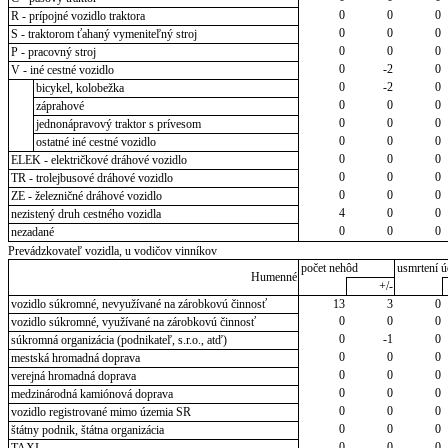
0
0
0
R - prípojné vozidlo traktora
0
0
0
S - traktorom ťahaný vymeniteľný stroj
0
0
0
P - pracovný stroj
0
-2
0
V - iné cestné vozidlo
0
-2
0
bicykel, kolobežka
0
0
0
záprahové
0
0
0
jednonápravový traktor s prívesom
0
0
0
ostatné iné cestné vozidlo
0
0
0
ELEK - električkové dráhové vozidlo
0
0
0
TR - trolejbusové dráhové vozidlo
0
0
0
ZE - železničné dráhové vozidlo
4
0
0
nezistený druh cestného vozidla
0
0
0
nezadané
Prevádzkovateľ vozidla, u vodičov vinníkov
počet nehôd
usmrtení ú
Humenné
+/-
vozidlo súkromné, nevyužívané na zárobkovú činnosť
13
3
0
0
0
0
vozidlo súkromné, využívané na zárobkovú činnosť
0
-1
0
súkromná organizácia (podnikateľ, s.r.o., atď)
0
0
0
mestská hromadná doprava
0
0
0
verejná hromadná doprava
0
0
0
medzinárodná kamiónová doprava
0
0
0
vozidlo registrované mimo územia SR
0
0
0
štátny podnik, štátna organizácia
0
0
0