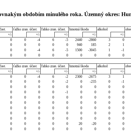
s rovnakým obdobím minulého roka. Územný okres: H
čast.
ťažko zran. účast.
ľahko zran. účast.
hmotná škoda
alkohol
obe
+/-
+/-
+/-
+/-
+/-
0
0
-4
6
-5
2440
-2860
3
0
0
0
0
0
0
940
185
2
1
0
0
-4
6
-5
1500
-3045
1
-1
0
0
0
0
0
0
0
0
0
čast.
ťažko zran. účast.
ľahko zran. účast.
hmotná škoda
alkohol
obe
+/-
+/-
+/-
+/-
+/-
0
0
-4
6
-2
2300
-2675
3
1
0
0
0
0
-2
0
-235
0
-1
0
0
0
0
0
0
0
0
0
0
0
0
0
-1
0
0
0
0
0
0
0
0
0
0
0
0
0
0
0
0
0
0
0
0
0
0
0
0
0
0
0
0
0
0
0
0
0
0
0
0
0
0
0
0
0
0
0
0
0
0
0
0
0
0
0
0
0
0
20
-20
0
0
0
0
0
0
0
0
0
0
0