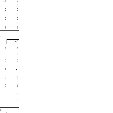
15
0
0
0
0
0
0
0
0
0
0
0
3
3
c
+/-
14
4
0
0
0
0
1
-3
0
0
0
-1
0
0
3
3
"
c