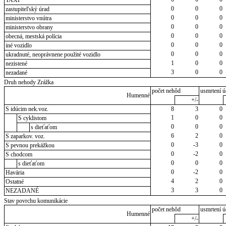
TAXI
0
0
0
zastupiteľský úrad
0
0
0
ministerstvo vnútra
0
0
0
ministerstvo obrany
0
0
0
obecná, mestská polícia
0
0
0
iné vozidlo
0
0
0
ukradnuté, neoprávnene použité vozidlo
1
0
0
nezistené
3
0
0
nezadané
Druh nehody Zrážka
počet nehôd
usmrtení ú
Humenné
+/-
S idúcim nek.voz.
8
3
0
1
0
0
S cyklistom
0
0
0
s dieťaťom
6
2
0
S zaparkov. voz.
0
-3
0
S pevnou prekážkou
0
-2
0
S chodcom
0
0
0
s dieťaťom
0
-2
0
Havária
4
2
0
Ostatné
3
3
0
NEZADANÉ
Stav povrchu komunikácie
počet nehôd
usmrtení ú
Humenné
+/-