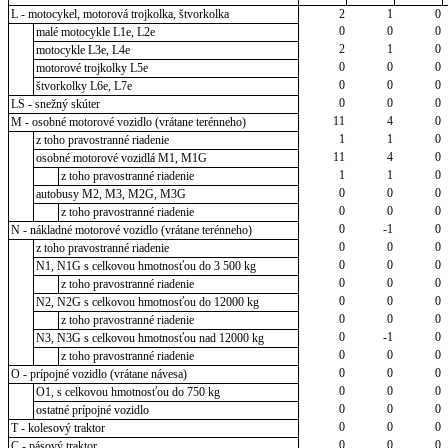
L - motocykel, motorová trojkolka, štvorkolka
2
1
0
0
0
0
malé motocykle L1e, L2e
2
1
0
motocykle L3e, L4e
0
0
0
motorové trojkolky L5e
0
0
0
štvorkolky L6e, L7e
0
0
0
LS - snežný skúter
11
4
0
M - osobné motorové vozidlo (vrátane terénneho)
1
1
0
z toho pravostranné riadenie
11
4
0
osobné motorové vozidlá M1, M1G
1
1
0
z toho pravostranné riadenie
0
0
0
autobusy M2, M3, M2G, M3G
0
0
0
z toho pravostranné riadenie
0
-1
0
N - nákladné motorové vozidlo (vrátane terénneho)
0
0
0
z toho pravostranné riadenie
0
0
0
N1, N1G s celkovou hmotnosťou do 3 500 kg
0
0
0
z toho pravostranné riadenie
0
0
0
N2, N2G s celkovou hmotnosťou do 12000 kg
0
0
0
z toho pravostranné riadenie
0
-1
0
N3, N3G s celkovou hmotnosťou nad 12000 kg
0
0
0
z toho pravostranné riadenie
0
0
0
O - prípojné vozidlo (vrátane návesa)
0
0
0
O1, s celkovou hmotnosťou do 750 kg
0
0
0
ostatné prípojné vozidlo
0
0
0
T - kolesový traktor
0
0
0
C - pásový traktor