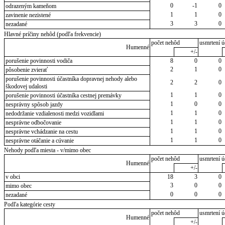
0
-1
0
odrazeným kameňom
1
1
0
zavinenie nezistené
3
3
0
nezadané
Hlavné príčiny nehôd (podľa frekvencie)
počet nehôd
usmrtení ú
Humenné
+/-
porušenie povinnosti vodiča
8
0
0
2
1
0
pôsobenie zvierať
porušenie povinnosti účastníka dopravnej nehody alebo
2
2
0
škodovej udalosti
1
1
0
porušenie povinnosti účastníka cestnej premávky
1
0
0
nesprávny spôsob jazdy
1
1
0
nedodržanie vzdialenosti medzi vozidlami
1
1
0
nesprávne odbočovanie
1
1
0
nesprávne vchádzanie na cestu
1
1
0
nesprávne otáčanie a cúvanie
Nehody podľa miesta - v/mimo obec
počet nehôd
usmrtení ú
Humenné
+/-
v obci
18
3
0
3
0
0
mimo obec
0
0
0
nezadané
Podľa kategórie cesty
počet nehôd
usmrtení ú
Humenné
+/-