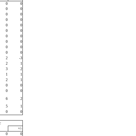
0
0
0
0
0
0
0
0
0
0
0
0
0
0
0
0
0
0
0
0
2
-3
2
1
3
2
1
1
2
1
0
0
0
0
6
2
5
1
0
0
c
+/-
0
0