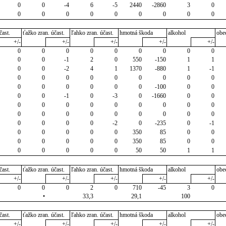
0
0
-4
6
-5
2440
-2860
3
0
0
0
0
0
0
0
0
0
0
čast.
ťažko zran. účast.
ľahko zran. účast.
hmotná škoda
alkohol
obe
+/-
+/-
+/-
+/-
+/-
0
0
0
0
0
0
0
0
0
0
0
-1
2
0
550
-150
1
1
0
0
-2
4
1
1370
-880
1
-1
0
0
0
0
0
0
0
0
0
0
0
0
0
0
0
-100
0
0
0
0
-1
0
-3
0
-1660
0
0
0
0
0
0
0
0
0
0
0
0
0
0
0
0
0
0
0
0
0
0
0
0
-2
0
-235
0
-1
0
0
0
0
0
350
85
0
0
0
0
0
0
0
350
85
0
0
0
0
0
0
0
50
50
1
1
čast.
ťažko zran. účast.
ľahko zran. účast.
hmotná škoda
alkohol
obe
+/-
+/-
+/-
+/-
+/-
0
0
0
2
0
710
-45
3
0
•
33,3
29,1
100
čast.
ťažko zran. účast.
ľahko zran. účast.
hmotná škoda
alkohol
obe
+/-
+/-
+/-
+/-
+/-