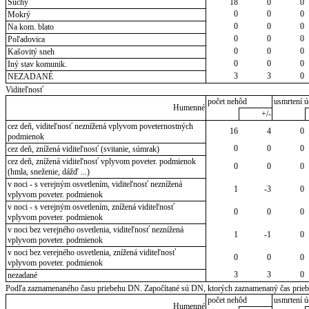
Suchý
18
0
0
0
0
0
Mokrý
0
0
0
Na kom. blato
0
0
0
Poľadovica
0
0
0
Kašovitý sneh
0
0
0
Iný stav komunik.
3
3
0
NEZADANÉ
Viditeľnosť
počet nehôd
usmrtení ú
Humenné
+/-
cez deň, viditeľnosť neznížená vplyvom poveternostných
16
4
0
podmienok
0
0
0
cez deň, znížená viditeľnosť (svitanie, súmrak)
cez deň, znížená viditeľnosť vplyvom poveter. podmienok
0
0
0
(hmla, sneženie, dážď ...)
v noci - s verejným osvetlením, viditeľnosť neznížená
1
-3
0
vplyvom poveter. podmienok
v noci - s verejným osvetlením, znížená viditeľnosť
0
0
0
vplyvom poveter. podmienok
v noci bez verejného osvetlenia, viditeľnosť neznížená
1
-1
0
vplyvom poveter. podmienok
v noci bez verejného osvetlenia, znížená viditeľnosť
0
0
0
vplyvom poveter. podmienok
3
3
0
nezadané
Podľa zaznamenaného času priebehu DN. Započítané sú DN, ktorých zaznamenaný čas priebeh
počet nehôd
usmrtení ú
Humenné