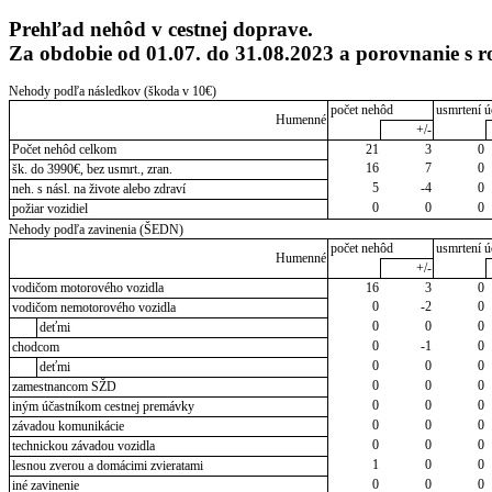
Prehľad nehôd v cestnej doprave.
Za obdobie od 01.07. do 31.08.2023 a porovnanie 
Nehody podľa následkov (škoda v 10€)
počet nehôd
usmrtení ú
Humenné
+/-
Počet nehôd celkom
21
3
0
16
7
0
šk. do 3990€, bez usmrt., zran.
5
-4
0
neh. s násl. na živote alebo zdraví
0
0
0
požiar vozidiel
Nehody podľa zavinenia (ŠEDN)
počet nehôd
usmrtení ú
Humenné
+/-
vodičom motorového vozidla
16
3
0
0
-2
0
vodičom nemotorového vozidla
0
0
0
deťmi
0
-1
0
chodcom
0
0
0
deťmi
0
0
0
zamestnancom SŽD
0
0
0
iným účastníkom cestnej premávky
0
0
0
závadou komunikácie
0
0
0
technickou závadou vozidla
1
0
0
lesnou zverou a domácimi zvieratami
0
0
0
iné zavinenie