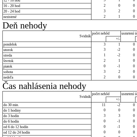
12 - 16 hod
2
0
0
16 - 20 hod
3
2
0
20 - 24 hod
2
1
0
nezistené
Deň nehody
počet nehôd
usmrtení ú
Svidník
+/-
pondelok
3
1
0
3
-2
0
utorok
1
-2
0
streda
2
1
0
štvrtok
0
-1
0
piatok
3
2
0
sobota
2
0
0
nedeľa
Čas nahlásenia nehody
počet nehôd
usmrtení ú
Svidník
+/-
do 30 min.
11
-2
0
0
0
0
do 1 hodiny
3
3
0
do 3 hodín
0
-1
0
do 6 hodín
0
-1
0
od 6 do 12 hodín
0
0
0
od 12 do 24 hodín