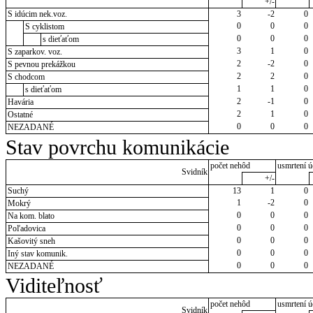
+/-
S idúcim nek.voz.
3
-2
0
0
0
0
S cyklistom
0
0
0
s dieťaťom
3
1
0
S zaparkov. voz.
2
-2
0
S pevnou prekážkou
2
2
0
S chodcom
1
1
0
s dieťaťom
2
-1
0
Havária
2
1
0
Ostatné
0
0
0
NEZADANÉ
Stav povrchu komunikácie
počet nehôd
usmrtení ú
Svidník
+/-
Suchý
13
1
0
1
-2
0
Mokrý
0
0
0
Na kom. blato
0
0
0
Poľadovica
0
0
0
Kašovitý sneh
0
0
0
Iný stav komunik.
0
0
0
NEZADANÉ
Viditeľnosť
počet nehôd
usmrtení ú
Svidník