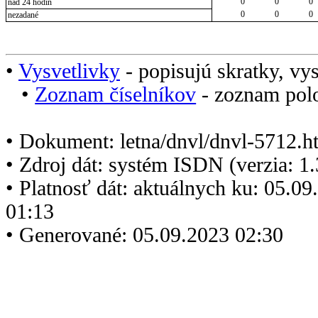
0
0
0
nad 24 hodín
0
0
0
nezadané
•
Vysvetlivky
- popisujú skratky, vys
•
Zoznam číselníkov
- zoznam polo
• Dokument: letna/dnvl/dnvl-5712.h
• Zdroj dát: systém ISDN (verzia: 1
• Platnosť dát: aktuálnych ku: 05.0
01:13
• Generované: 05.09.2023 02:30