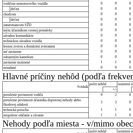
0
0
0
vodičom nemotorového vozidla
0
0
0
deťmi
0
0
0
chodcom
0
0
0
deťmi
0
0
0
zamestnancom SŽD
0
0
0
iným účastníkom cestnej premávky
0
0
0
závadou komunikácie
0
0
0
technickou závadou vozidla
0
0
0
lesnou zverou a domácimi zvieratami
0
0
0
iné zavinenie
0
0
0
odrazeným kameňom
1
1
0
zavinenie nezistené
0
0
0
nezadané
Hlavné príčiny nehôd (podľa frekven
počet nehôd
usmrtení ú
Svidník
+/-
porušenie povinnosti vodiča
9
2
0
porušenie povinnosti účastníka dopravnej nehody alebo
3
3
0
škodovej udalosti
1
1
0
technická porucha
1
1
0
nesprávne otáčanie a cúvanie
Nehody podľa miesta - v/mimo obec
počet nehôd
usmrtení ú