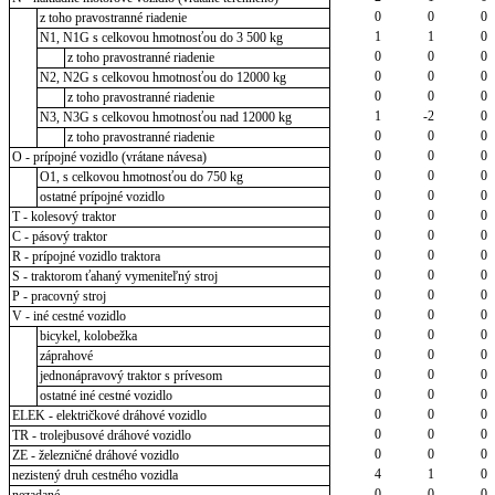
0
0
0
z toho pravostranné riadenie
1
1
0
N1, N1G s celkovou hmotnosťou do 3 500 kg
0
0
0
z toho pravostranné riadenie
0
0
0
N2, N2G s celkovou hmotnosťou do 12000 kg
0
0
0
z toho pravostranné riadenie
1
-2
0
N3, N3G s celkovou hmotnosťou nad 12000 kg
0
0
0
z toho pravostranné riadenie
0
0
0
O - prípojné vozidlo (vrátane návesa)
0
0
0
O1, s celkovou hmotnosťou do 750 kg
0
0
0
ostatné prípojné vozidlo
0
0
0
T - kolesový traktor
0
0
0
C - pásový traktor
0
0
0
R - prípojné vozidlo traktora
0
0
0
S - traktorom ťahaný vymeniteľný stroj
0
0
0
P - pracovný stroj
0
0
0
V - iné cestné vozidlo
0
0
0
bicykel, kolobežka
0
0
0
záprahové
0
0
0
jednonápravový traktor s prívesom
0
0
0
ostatné iné cestné vozidlo
0
0
0
ELEK - električkové dráhové vozidlo
0
0
0
TR - trolejbusové dráhové vozidlo
0
0
0
ZE - železničné dráhové vozidlo
4
1
0
nezistený druh cestného vozidla
0
0
0
nezadané