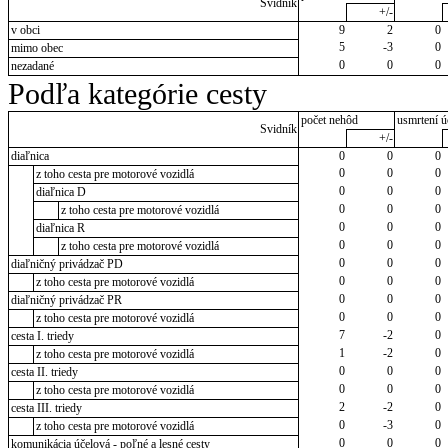
Svidník
+/-
v obci
9
2
0
5
-3
0
mimo obec
0
0
0
nezadané
Podľa kategórie cesty
počet nehôd
usmrtení ú
Svidník
+/-
diaľnica
0
0
0
0
0
0
z toho cesta pre motorové vozidlá
0
0
0
diaľnica D
0
0
0
z toho cesta pre motorové vozidlá
0
0
0
diaľnica R
0
0
0
z toho cesta pre motorové vozidlá
0
0
0
diaľničný privádzač PD
0
0
0
z toho cesta pre motorové vozidlá
0
0
0
diaľničný privádzač PR
0
0
0
z toho cesta pre motorové vozidlá
7
-2
0
cesta I. triedy
1
-2
0
z toho cesta pre motorové vozidlá
0
0
0
cesta II. triedy
0
0
0
z toho cesta pre motorové vozidlá
2
-2
0
cesta III. triedy
0
-3
0
z toho cesta pre motorové vozidlá
0
0
0
komunikácia účelová - poľné a lesné cesty