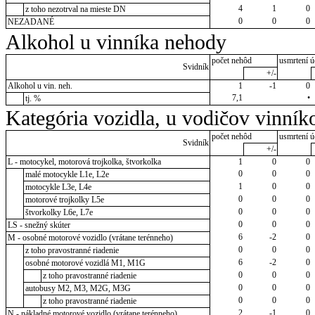
4
1
0
z toho nezotrval na mieste DN
0
0
0
NEZADANÉ
Alkohol u vinníka nehody
počet nehôd
usmrtení ú
Svidník
+/-
Alkohol u vin. neh.
1
-1
0
7,1
•
tj. %
Kategória vozidla, u vodičov vinník
počet nehôd
usmrtení ú
Svidník
+/-
L - motocykel, motorová trojkolka, štvorkolka
1
0
0
0
0
0
malé motocykle L1e, L2e
1
0
0
motocykle L3e, L4e
0
0
0
motorové trojkolky L5e
0
0
0
štvorkolky L6e, L7e
0
0
0
LS - snežný skúter
6
-2
0
M - osobné motorové vozidlo (vrátane terénneho)
0
0
0
z toho pravostranné riadenie
6
-2
0
osobné motorové vozidlá M1, M1G
0
0
0
z toho pravostranné riadenie
0
0
0
autobusy M2, M3, M2G, M3G
0
0
0
z toho pravostranné riadenie
2
-1
0
N - nákladné motorové vozidlo (vrátane terénneho)