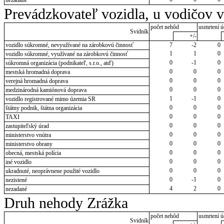
Prevádzkovateľ vozidla, u vodičov 
počet nehôd
usmrtení ú
Svidník
+/-
vozidlo súkromné, nevyužívané na zárobkovú činnosť
7
-2
0
1
1
0
vozidlo súkromné, využívané na zárobkovú činnosť
0
-1
0
súkromná organizácia (podnikateľ, s.r.o., atď)
0
0
0
mestská hromadná doprava
0
0
0
verejná hromadná doprava
0
0
0
medzinárodná kamiónová doprava
1
-1
0
vozidlo registrované mimo územia SR
0
0
0
štátny podnik, štátna organizácia
0
0
0
TAXI
0
0
0
zastupiteľský úrad
0
0
0
ministerstvo vnútra
0
0
0
ministerstvo obrany
0
0
0
obecná, mestská polícia
0
0
0
iné vozidlo
0
0
0
ukradnuté, neoprávnene použité vozidlo
0
-1
0
nezistené
4
2
0
nezadané
Druh nehody Zrážka
počet nehôd
usmrtení ú
Svidník