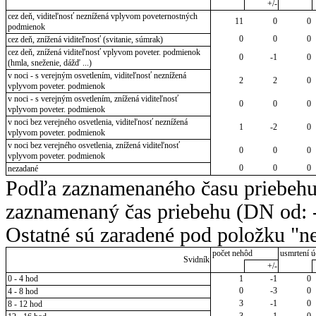
+/-
cez deň, viditeľnosť neznížená vplyvom poveternostných
11
0
0
podmienok
0
0
0
cez deň, znížená viditeľnosť (svitanie, súmrak)
cez deň, znížená viditeľnosť vplyvom poveter. podmienok
0
-1
0
(hmla, sneženie, dážď ...)
v noci - s verejným osvetlením, viditeľnosť neznížená
2
2
0
vplyvom poveter. podmienok
v noci - s verejným osvetlením, znížená viditeľnosť
0
0
0
vplyvom poveter. podmienok
v noci bez verejného osvetlenia, viditeľnosť neznížená
1
-2
0
vplyvom poveter. podmienok
v noci bez verejného osvetlenia, znížená viditeľnosť
0
0
0
vplyvom poveter. podmienok
0
0
0
nezadané
Podľa zaznamenaného času priebehu
zaznamenaný čas priebehu (DN od: -
Ostatné sú zaradené pod položku "ne
počet nehôd
usmrtení ú
Svidník
+/-
0 - 4 hod
1
-1
0
0
-3
0
4 - 8 hod
3
-1
0
8 - 12 hod
3
1
0