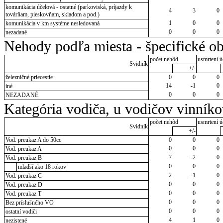
komunikácia účelová - ostatné (parkoviská, príjazdy k
4
3
0
továrňam, pieskovňam, skladom a pod.)
1
0
0
komunikácia v km systéme nesledovaná
0
0
0
nezadané
Nehody podľa miesta - špecifické ob
počet nehôd
usmrtení ú
Svidník
+/-
železničné priecestie
0
0
0
14
-1
0
iné
0
0
0
NEZADANÉ
Kategória vodiča, u vodičov vinník
počet nehôd
usmrtení ú
Svidník
+/-
Vod. preukaz A do 50cc
0
0
0
0
0
0
Vod. preukaz A
7
-2
0
Vod. preukaz B
0
0
0
mladší ako 18 rokov
2
-1
0
Vod. preukaz C
0
0
0
Vod. preukaz D
0
0
0
Vod. preukaz T
0
0
0
Bez príslušného VO
0
0
0
ostatní vodiči
4
1
0
nezistené