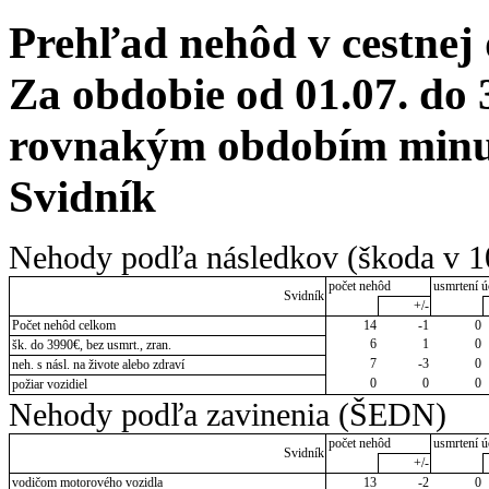
Prehľad nehôd v cestnej
Za obdobie od 01.07. do 
rovnakým obdobím minul
Svidník
Nehody podľa následkov (škoda v 1
počet nehôd
usmrtení ú
Svidník
+/-
Počet nehôd celkom
14
-1
0
6
1
0
šk. do 3990€, bez usmrt., zran.
7
-3
0
neh. s násl. na živote alebo zdraví
0
0
0
požiar vozidiel
Nehody podľa zavinenia (ŠEDN)
počet nehôd
usmrtení ú
Svidník
+/-
vodičom motorového vozidla
13
-2
0