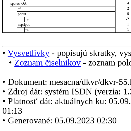
4
spoluc. OA
2
+/-
0
priput.
-2
+/-
1
nepriput.
1
+/-
•
Vysvetlivky
- popisujú skratky, vys
•
Zoznam číselníkov
- zoznam polo
• Dokument: mesacna/dkvr/dkvr-55.
• Zdroj dát: systém ISDN (verzia: 1
• Platnosť dát: aktuálnych ku: 05.0
01:13
• Generované: 05.09.2023 02:30