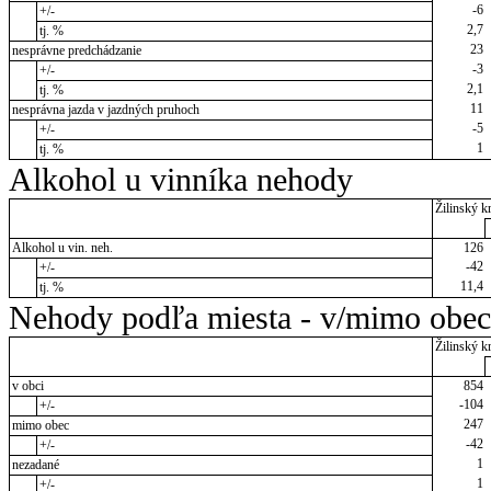
-6
+/-
2,7
tj. %
23
nesprávne predchádzanie
-3
+/-
2,1
tj. %
11
nesprávna jazda v jazdných pruhoch
-5
+/-
1
tj. %
Alkohol u vinníka nehody
Žilinský kr
Alkohol u vin. neh.
126
-42
+/-
11,4
tj. %
Nehody podľa miesta - v/mimo obec
Žilinský kr
v obci
854
-104
+/-
247
mimo obec
-42
+/-
1
nezadané
1
+/-