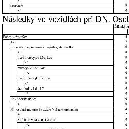
1
+/-
0
nezadané
0
+/-
Následky vo vozidlách pri DN. Osob
Žilinský kr
Počet usmrtených
4
2
+/-
0
L - motocykel, motorová trojkolka, štvorkolka
0
+/-
0
malé motocykle L1e, L2e
0
+/-
0
motocykle L3e, L4e
0
+/-
0
motorové trojkolky L5e
0
+/-
0
štvorkolky L6e, L7e
0
+/-
0
LS - snežný skúter
0
+/-
4
M - osobné motorové vozidlo (vrátane terénneho)
2
+/-
0
z toho pravostranné riadenie
0
+/-