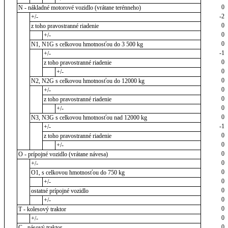
0
N - nákladné motorové vozidlo (vrátane terénneho)
-2
+/-
0
z toho pravostranné riadenie
0
+/-
0
N1, N1G s celkovou hmotnosťou do 3 500 kg
-1
+/-
0
z toho pravostranné riadenie
0
+/-
0
N2, N2G s celkovou hmotnosťou do 12000 kg
0
+/-
0
z toho pravostranné riadenie
0
+/-
0
N3, N3G s celkovou hmotnosťou nad 12000 kg
-1
+/-
0
z toho pravostranné riadenie
0
+/-
0
O - prípojné vozidlo (vrátane návesa)
0
+/-
0
O1, s celkovou hmotnosťou do 750 kg
0
+/-
0
ostatné prípojné vozidlo
0
+/-
0
T - kolesový traktor
0
+/-
0
C - pásový traktor