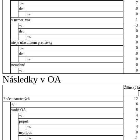
7
+/-
0
deti
0
+/-
1
v nemot. voz.
-3
+/-
0
deti
0
+/-
0
nie je účastníkom premávky
0
+/-
0
deti
0
+/-
0
nezadané
0
+/-
Následky v OA
Žilinský kr
Počet usmrtených
12
6
+/-
8
vodič OA
4
+/-
7
priput.
4
+/-
0
nepriput.
-1
+/-