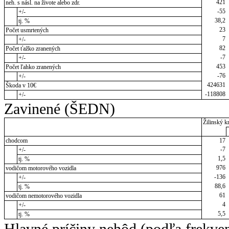
421
neh. s násl. na živote alebo zdr.
-55
+/-
38,2
tj. %
23
Počet usmrtených
7
+/-
82
Počet ťažko zranených
-7
+/-
453
Počet ľahko zranených
-76
+/-
424631
Škoda v 10€
-118808
+/-
Zavinené (ŠEDN)
Žilinský kr
chodcom
17
-7
+/-
1,5
tj. %
976
vodičom motorového vozidla
-136
+/-
88,6
tj. %
61
vodičom nemotorového vozidla
4
+/-
5,5
tj. %
Hlavné príčiny nehôd (podľa frekve