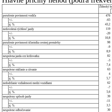
Žilinský kr
porušenie povinnosti vodiča
476
-65
+/-
43,2
tj. %
119
nedovolená rýchlosť jazdy
-20
+/-
10,8
tj. %
98
porušenie povinnosti účastníka cestnej premávky
-9
+/-
8,9
tj. %
82
nesprávna jazda cez križovatku
-3
+/-
7,4
tj. %
63
nesprávne otáčanie a cúvanie
4
+/-
5,7
tj. %
62
nedodržanie vzdialenosti medzi vozidlami
-7
+/-
5,6
tj. %
39
nesprávny spôsob jazdy
-11
+/-
3,5
tj. %
30
nesprávne odbočovanie