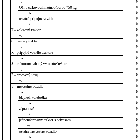
0
+/-
0
O1, s celkovou hmotnosťou do 750 kg
0
+/-
0
ostatné prípojné vozidlo
0
+/-
0
T - kolesový traktor
0
+/-
0
C - pásový traktor
0
+/-
0
R - prípojné vozidlo traktora
0
+/-
0
S - traktorom ťahaný vymeniteľný stroj
0
+/-
0
P - pracovný stroj
0
+/-
0
V - iné cestné vozidlo
0
+/-
0
bicykel, kolobežka
0
+/-
0
záprahové
0
+/-
0
jednonápravový traktor s prívesom
0
+/-
0
ostatné iné cestné vozidlo
0
+/-