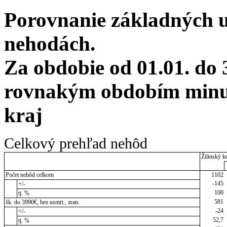
Porovnanie základných 
nehodách.
Za obdobie od 01.01. do 
rovnakým obdobím minul
kraj
Celkový prehľad nehôd
Žilinský kr
Počet nehôd celkom
1102
-145
+/-
100
tj. %
581
šk. do 3990€, bez usmrt., zran.
-24
+/-
52,7
tj. %