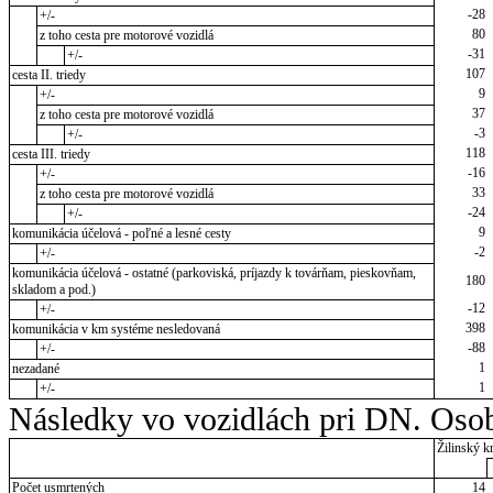
-28
+/-
80
z toho cesta pre motorové vozidlá
-31
+/-
107
cesta II. triedy
9
+/-
37
z toho cesta pre motorové vozidlá
-3
+/-
118
cesta III. triedy
-16
+/-
33
z toho cesta pre motorové vozidlá
-24
+/-
9
komunikácia účelová - poľné a lesné cesty
-2
+/-
komunikácia účelová - ostatné (parkoviská, príjazdy k továrňam, pieskovňam,
180
skladom a pod.)
-12
+/-
398
komunikácia v km systéme nesledovaná
-88
+/-
1
nezadané
1
+/-
Následky vo vozidlách pri DN. Osob
Žilinský kr
Počet usmrtených
14