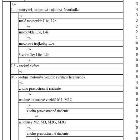
3
+/-
4
L - motocykel, motorová trojkolka, štvorkolka
3
+/-
2
malé motocykle L1e, L2e
2
+/-
2
motocykle L3e, L4e
1
+/-
0
motorové trojkolky L5e
0
+/-
0
štvorkolky L6e, L7e
0
+/-
0
LS - snežný skúter
0
+/-
8
M - osobné motorové vozidlo (vrátane terénneho)
4
+/-
0
z toho pravostranné riadenie
0
+/-
8
osobné motorové vozidlá M1, M1G
4
+/-
0
z toho pravostranné riadenie
0
+/-
0
autobusy M2, M3, M2G, M3G
0
+/-
0
z toho pravostranné riadenie
0
+/-