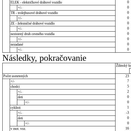
0
ELEK - električkové dráhové vozidlo
0
+/-
0
TR - trolejbusové dráhové vozidlo
0
+/-
0
ZE - železničné dráhové vozidlo
0
+/-
0
nezistený druh cestného vozidla
0
+/-
0
nezadané
0
+/-
Následky, pokračovanie
Žilinský kr
Počet usmrtených
23
7
+/-
5
chodci
2
+/-
0
deti
0
+/-
1
cyklisti
-3
+/-
0
deti
0
+/-
16
v mot. voz.