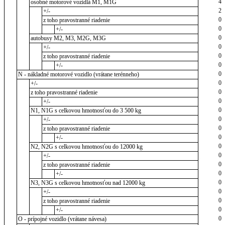
4
osobné motorové vozidlá M1, M1G
2
+/-
0
z toho pravostranné riadenie
0
+/-
0
autobusy M2, M3, M2G, M3G
0
+/-
0
z toho pravostranné riadenie
0
+/-
0
N - nákladné motorové vozidlo (vrátane terénneho)
0
+/-
0
z toho pravostranné riadenie
0
+/-
0
N1, N1G s celkovou hmotnosťou do 3 500 kg
0
+/-
0
z toho pravostranné riadenie
0
+/-
0
N2, N2G s celkovou hmotnosťou do 12000 kg
0
+/-
0
z toho pravostranné riadenie
0
+/-
0
N3, N3G s celkovou hmotnosťou nad 12000 kg
0
+/-
0
z toho pravostranné riadenie
0
+/-
0
O - prípojné vozidlo (vrátane návesa)