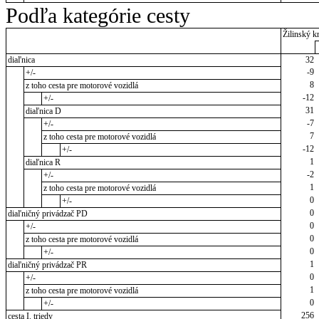
Podľa kategórie cesty
Žilinský kr
diaľnica
32
-9
+/-
8
z toho cesta pre motorové vozidlá
-12
+/-
31
diaľnica D
-7
+/-
7
z toho cesta pre motorové vozidlá
-12
+/-
1
diaľnica R
-2
+/-
1
z toho cesta pre motorové vozidlá
0
+/-
0
diaľničný privádzač PD
0
+/-
0
z toho cesta pre motorové vozidlá
0
+/-
1
diaľničný privádzač PR
0
+/-
1
z toho cesta pre motorové vozidlá
0
+/-
256
cesta I. triedy