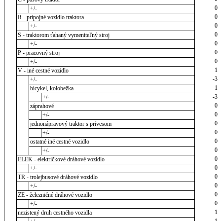
0
+/-
0
R - prípojné vozidlo traktora
0
+/-
0
S - traktorom ťahaný vymeniteľný stroj
0
+/-
0
P - pracovný stroj
0
+/-
1
V - iné cestné vozidlo
-3
+/-
1
bicykel, kolobežka
-3
+/-
0
záprahové
0
+/-
0
jednonápravový traktor s prívesom
0
+/-
0
ostatné iné cestné vozidlo
0
+/-
0
ELEK - električkové dráhové vozidlo
0
+/-
0
TR - trolejbusové dráhové vozidlo
0
+/-
0
ZE - železničné dráhové vozidlo
0
+/-
1
nezistený druh cestného vozidla