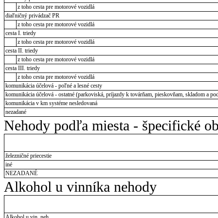
z toho cesta pre motorové vozidlá
diaľničný privádzač PR
z toho cesta pre motorové vozidlá
cesta I. triedy
z toho cesta pre motorové vozidlá
cesta II. triedy
z toho cesta pre motorové vozidlá
cesta III. triedy
z toho cesta pre motorové vozidlá
komunikácia účelová - poľné a lesné cesty
komunikácia účelová - ostatné (parkoviská, príjazdy k továrňam, pieskovňam, skladom a pod
komunikácia v km systéme nesledovaná
nezadané
Nehody podľa miesta - špecifické ob
železničné priecestie
iné
NEZADANÉ
Alkohol u vinníka nehody
Alkohol u vin. neh.