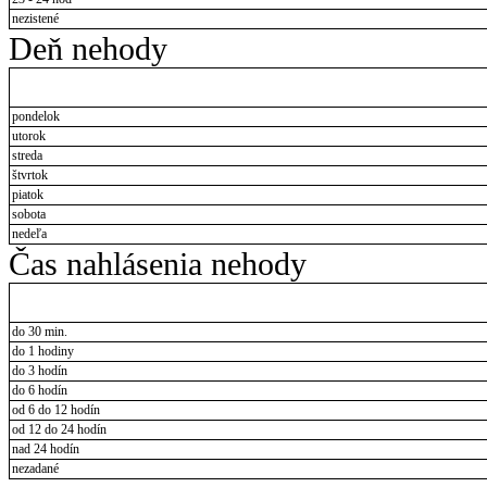
nezistené
Deň nehody
pondelok
utorok
streda
štvrtok
piatok
sobota
nedeľa
Čas nahlásenia nehody
do 30 min.
do 1 hodiny
do 3 hodín
do 6 hodín
od 6 do 12 hodín
od 12 do 24 hodín
nad 24 hodín
nezadané