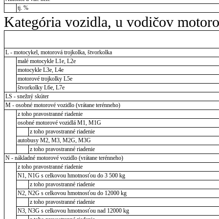
tj. %
Kategória vozidla, u vodičov motor
L - motocykel, motorová trojkolka, štvorkolka
malé motocykle L1e, L2e
motocykle L3e, L4e
motorové trojkolky L5e
štvorkolky L6e, L7e
LS - snežný skúter
M - osobné motorové vozidlo (vrátane terénneho)
z toho pravostranné riadenie
osobné motorové vozidlá M1, M1G
z toho pravostranné riadenie
autobusy M2, M3, M2G, M3G
z toho pravostranné riadenie
N - nákladné motorové vozidlo (vrátane terénneho)
z toho pravostranné riadenie
N1, N1G s celkovou hmotnosťou do 3 500 kg
z toho pravostranné riadenie
N2, N2G s celkovou hmotnosťou do 12000 kg
z toho pravostranné riadenie
N3, N3G s celkovou hmotnosťou nad 12000 kg