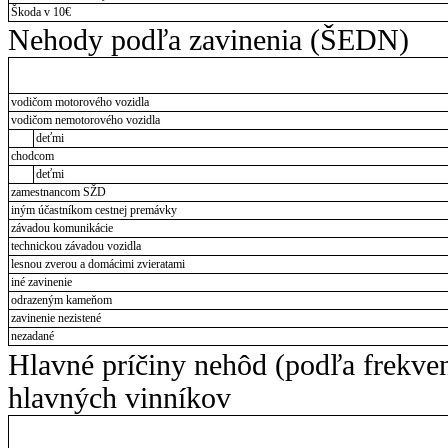
Škoda v 10€
Nehody podľa zavinenia (ŠEDN)
vodičom motorového vozidla
vodičom nemotorového vozidla
deťmi
chodcom
deťmi
zamestnancom SŽD
iným účastníkom cestnej premávky
závadou komunikácie
technickou závadou vozidla
lesnou zverou a domácimi zvieratami
iné zavinenie
odrazeným kameňom
zavinenie nezistené
nezadané
Hlavné príčiny nehôd (podľa frekve
hlavných vinníkov