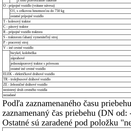
z toho pravostranné riadenie
O - prípojné vozidlo (vrátane návesa)
O1, s celkovou hmotnosťou do 750 kg
ostatné prípojné vozidlo
T - kolesový traktor
C - pásový traktor
R - prípojné vozidlo traktora
S - traktorom ťahaný vymeniteľný stroj
P - pracovný stroj
V - iné cestné vozidlo
bicykel, kolobežka
záprahové
jednonápravový traktor s prívesom
ostatné iné cestné vozidlo
ELEK - električkové dráhové vozidlo
TR - trolejbusové dráhové vozidlo
ZE - železničné dráhové vozidlo
nezistený druh cestného vozidla
nezadané
Podľa zaznamenaného času priebehu
zaznamenaný čas priebehu (DN od: -
Ostatné sú zaradené pod položku "ne