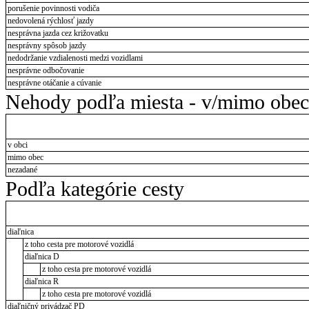
porušenie povinnosti vodiča
nedovolená rýchlosť jazdy
nesprávna jazda cez križovatku
nesprávny spôsob jazdy
nedodržanie vzdialenosti medzi vozidlami
nesprávne odbočovanie
nesprávne otáčanie a cúvanie
Nehody podľa miesta - v/mimo obec
v obci
mimo obec
nezadané
Podľa kategórie cesty
diaľnica
z toho cesta pre motorové vozidlá
diaľnica D
z toho cesta pre motorové vozidlá
diaľnica R
z toho cesta pre motorové vozidlá
diaľničný privádzač PD