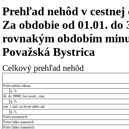
Prehľad nehôd v cestnej
Za obdobie od 01.01. do 
rovnakým obdobím minul
Považská Bystrica
Celkový prehľad nehôd
Počet nehôd celkom
tj. %
šk. do 3990€, bez usmrt., zran.
tj. %
neh. s násl. na živote alebo zdr.
tj. %
Počet usmrtených
Počet ťažko zranených
Počet ľahko zranených