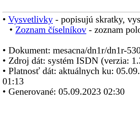
•
Vysvetlivky
- popisujú skratky, vys
•
Zoznam číselníkov
- zoznam polo
• Dokument: mesacna/dn1r/dn1r-530
• Zdroj dát: systém ISDN (verzia: 1
• Platnosť dát: aktuálnych ku: 05.0
01:13
• Generované: 05.09.2023 02:30