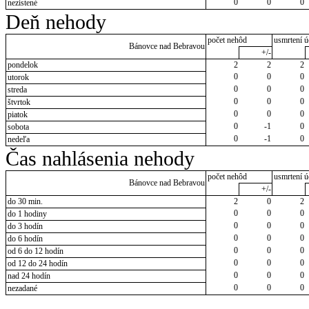
0
0
0
nezistené
Deň nehody
počet nehôd
usmrtení ú
Bánovce nad Bebravou
+/-
pondelok
2
2
2
0
0
0
utorok
0
0
0
streda
0
0
0
štvrtok
0
0
0
piatok
0
-1
0
sobota
0
-1
0
nedeľa
Čas nahlásenia nehody
počet nehôd
usmrtení ú
Bánovce nad Bebravou
+/-
do 30 min.
2
0
2
0
0
0
do 1 hodiny
0
0
0
do 3 hodín
0
0
0
do 6 hodín
0
0
0
od 6 do 12 hodín
0
0
0
od 12 do 24 hodín
0
0
0
nad 24 hodín
0
0
0
nezadané