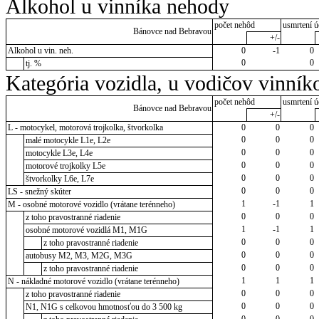
Alkohol u vinníka nehody
počet nehôd
usmrtení ú
Bánovce nad Bebravou
+/-
Alkohol u vin. neh.
0
-1
0
0
0
tj. %
Kategória vozidla, u vodičov vinník
počet nehôd
usmrtení ú
Bánovce nad Bebravou
+/-
L - motocykel, motorová trojkolka, štvorkolka
0
0
0
0
0
0
malé motocykle L1e, L2e
0
0
0
motocykle L3e, L4e
0
0
0
motorové trojkolky L5e
0
0
0
štvorkolky L6e, L7e
0
0
0
LS - snežný skúter
1
-1
1
M - osobné motorové vozidlo (vrátane terénneho)
0
0
0
z toho pravostranné riadenie
1
-1
1
osobné motorové vozidlá M1, M1G
0
0
0
z toho pravostranné riadenie
0
0
0
autobusy M2, M3, M2G, M3G
0
0
0
z toho pravostranné riadenie
1
1
1
N - nákladné motorové vozidlo (vrátane terénneho)
0
0
0
z toho pravostranné riadenie
0
0
0
N1, N1G s celkovou hmotnosťou do 3 500 kg
0
0
0