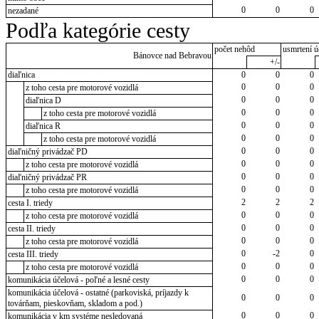
0
0
0
nezadané
Podľa kategórie cesty
počet nehôd
usmrtení ú
Bánovce nad Bebravou
+/-
diaľnica
0
0
0
0
0
0
z toho cesta pre motorové vozidlá
0
0
0
diaľnica D
0
0
0
z toho cesta pre motorové vozidlá
0
0
0
diaľnica R
0
0
0
z toho cesta pre motorové vozidlá
0
0
0
diaľničný privádzač PD
0
0
0
z toho cesta pre motorové vozidlá
0
0
0
diaľničný privádzač PR
0
0
0
z toho cesta pre motorové vozidlá
2
2
2
cesta I. triedy
0
0
0
z toho cesta pre motorové vozidlá
0
0
0
cesta II. triedy
0
0
0
z toho cesta pre motorové vozidlá
0
-2
0
cesta III. triedy
0
0
0
z toho cesta pre motorové vozidlá
0
0
0
komunikácia účelová - poľné a lesné cesty
komunikácia účelová - ostatné (parkoviská, príjazdy k
0
0
0
továrňam, pieskovňam, skladom a pod.)
0
0
0
komunikácia v km systéme nesledovaná