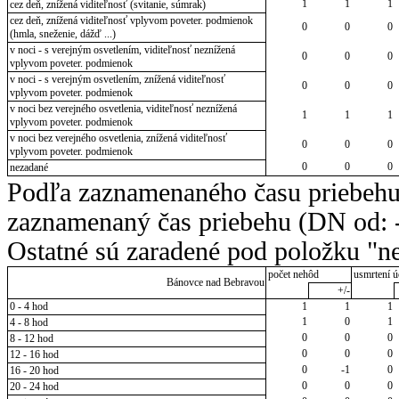
1
1
1
cez deň, znížená viditeľnosť (svitanie, súmrak)
cez deň, znížená viditeľnosť vplyvom poveter. podmienok
0
0
0
(hmla, sneženie, dážď ...)
v noci - s verejným osvetlením, viditeľnosť neznížená
0
0
0
vplyvom poveter. podmienok
v noci - s verejným osvetlením, znížená viditeľnosť
0
0
0
vplyvom poveter. podmienok
v noci bez verejného osvetlenia, viditeľnosť neznížená
1
1
1
vplyvom poveter. podmienok
v noci bez verejného osvetlenia, znížená viditeľnosť
0
0
0
vplyvom poveter. podmienok
0
0
0
nezadané
Podľa zaznamenaného času priebehu
zaznamenaný čas priebehu (DN od: -
Ostatné sú zaradené pod položku "ne
počet nehôd
usmrtení ú
Bánovce nad Bebravou
+/-
0 - 4 hod
1
1
1
1
0
1
4 - 8 hod
0
0
0
8 - 12 hod
0
0
0
12 - 16 hod
0
-1
0
16 - 20 hod
0
0
0
20 - 24 hod