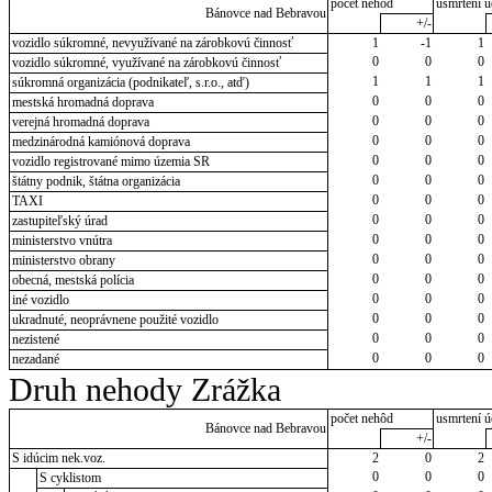
počet nehôd
usmrtení ú
Bánovce nad Bebravou
+/-
vozidlo súkromné, nevyužívané na zárobkovú činnosť
1
-1
1
0
0
0
vozidlo súkromné, využívané na zárobkovú činnosť
1
1
1
súkromná organizácia (podnikateľ, s.r.o., atď)
0
0
0
mestská hromadná doprava
0
0
0
verejná hromadná doprava
0
0
0
medzinárodná kamiónová doprava
0
0
0
vozidlo registrované mimo územia SR
0
0
0
štátny podnik, štátna organizácia
0
0
0
TAXI
0
0
0
zastupiteľský úrad
0
0
0
ministerstvo vnútra
0
0
0
ministerstvo obrany
0
0
0
obecná, mestská polícia
0
0
0
iné vozidlo
0
0
0
ukradnuté, neoprávnene použité vozidlo
0
0
0
nezistené
0
0
0
nezadané
Druh nehody Zrážka
počet nehôd
usmrtení ú
Bánovce nad Bebravou
+/-
S idúcim nek.voz.
2
0
2
0
0
0
S cyklistom