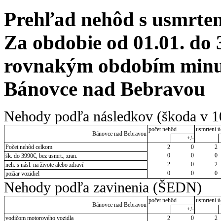
Prehľad nehôd s usmrten
Za obdobie od 01.01. do 
rovnakým obdobím minulé
Bánovce nad Bebravou
Nehody podľa následkov (škoda v 1
počet nehôd
usmrtení ú
Bánovce nad Bebravou
+/-
Počet nehôd celkom
2
0
2
0
0
0
šk. do 3990€, bez usmrt., zran.
2
0
2
neh. s násl. na živote alebo zdraví
0
0
0
požiar vozidiel
Nehody podľa zavinenia (ŠEDN)
počet nehôd
usmrtení ú
Bánovce nad Bebravou
+/-
vodičom motorového vozidla
2
0
2