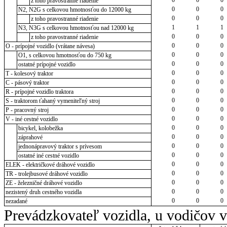
z toho pravostranné riadenie
0
0
0
N2, N2G s celkovou hmotnosťou do 12000 kg
0
0
0
z toho pravostranné riadenie
1
1
1
N3, N3G s celkovou hmotnosťou nad 12000 kg
0
0
0
z toho pravostranné riadenie
0
0
0
O - prípojné vozidlo (vrátane návesa)
0
0
0
O1, s celkovou hmotnosťou do 750 kg
0
0
0
ostatné prípojné vozidlo
0
0
0
T - kolesový traktor
0
0
0
C - pásový traktor
0
0
0
R - prípojné vozidlo traktora
0
0
0
S - traktorom ťahaný vymeniteľný stroj
0
0
0
P - pracovný stroj
0
0
0
V - iné cestné vozidlo
0
0
0
bicykel, kolobežka
0
0
0
záprahové
0
0
0
jednonápravový traktor s prívesom
0
0
0
ostatné iné cestné vozidlo
0
0
0
ELEK - električkové dráhové vozidlo
0
0
0
TR - trolejbusové dráhové vozidlo
0
0
0
ZE - železničné dráhové vozidlo
0
0
0
nezistený druh cestného vozidla
0
0
0
nezadané
Prevádzkovateľ vozidla, u vodičov 