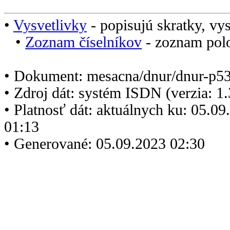
•
Vysvetlivky
- popisujú skratky, vys
•
Zoznam číselníkov
- zoznam polo
• Dokument: mesacna/dnur/dnur-p5
• Zdroj dát: systém ISDN (verzia: 1
• Platnosť dát: aktuálnych ku: 05.0
01:13
• Generované: 05.09.2023 02:30