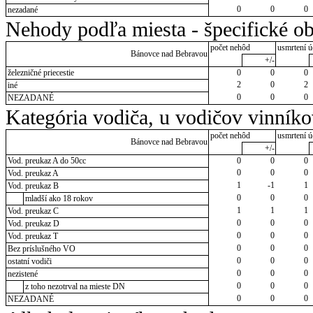
0
0
0
nezadané
Nehody podľa miesta - špecifické ob
počet nehôd
usmrtení ú
Bánovce nad Bebravou
+/-
železničné priecestie
0
0
0
2
0
2
iné
0
0
0
NEZADANÉ
Kategória vodiča, u vodičov vinník
počet nehôd
usmrtení ú
Bánovce nad Bebravou
+/-
Vod. preukaz A do 50cc
0
0
0
0
0
0
Vod. preukaz A
1
-1
1
Vod. preukaz B
0
0
0
mladší ako 18 rokov
1
1
1
Vod. preukaz C
0
0
0
Vod. preukaz D
0
0
0
Vod. preukaz T
0
0
0
Bez príslušného VO
0
0
0
ostatní vodiči
0
0
0
nezistené
0
0
0
z toho nezotrval na mieste DN
0
0
0
NEZADANÉ