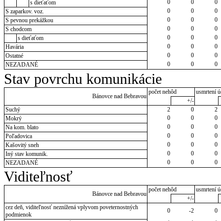
0
0
0
s dieťaťom
0
0
0
S zaparkov. voz.
0
0
0
S pevnou prekážkou
0
0
0
S chodcom
0
0
0
s dieťaťom
0
0
0
Havária
0
0
0
Ostatné
0
0
0
NEZADANÉ
Stav povrchu komunikácie
počet nehôd
usmrtení ú
Bánovce nad Bebravou
+/-
Suchý
2
0
2
0
0
0
Mokrý
0
0
0
Na kom. blato
0
0
0
Poľadovica
0
0
0
Kašovitý sneh
0
0
0
Iný stav komunik.
0
0
0
NEZADANÉ
Viditeľnosť
počet nehôd
usmrtení ú
Bánovce nad Bebravou
+/-
cez deň, viditeľnosť neznížená vplyvom poveternostných
0
-2
0
podmienok