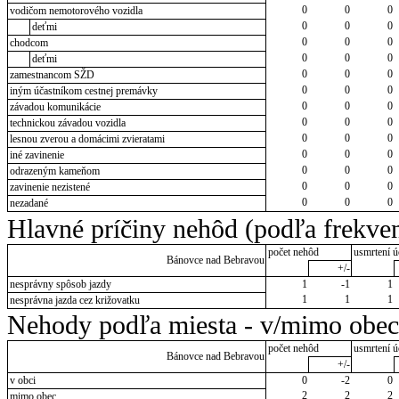
0
0
0
vodičom nemotorového vozidla
0
0
0
deťmi
0
0
0
chodcom
0
0
0
deťmi
0
0
0
zamestnancom SŽD
0
0
0
iným účastníkom cestnej premávky
0
0
0
závadou komunikácie
0
0
0
technickou závadou vozidla
0
0
0
lesnou zverou a domácimi zvieratami
0
0
0
iné zavinenie
0
0
0
odrazeným kameňom
0
0
0
zavinenie nezistené
0
0
0
nezadané
Hlavné príčiny nehôd (podľa frekven
počet nehôd
usmrtení ú
Bánovce nad Bebravou
+/-
nesprávny spôsob jazdy
1
-1
1
1
1
1
nesprávna jazda cez križovatku
Nehody podľa miesta - v/mimo obec
počet nehôd
usmrtení ú
Bánovce nad Bebravou
+/-
v obci
0
-2
0
2
2
2
mimo obec