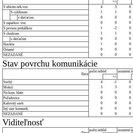
+/-
S idúcim nek.voz.
4
3
0
1
1
0
S cyklistom
0
0
0
s dieťaťom
0
0
0
S zaparkov. voz.
1
-2
0
S pevnou prekážkou
1
1
0
S chodcom
0
0
0
s dieťaťom
1
0
0
Havária
0
0
0
Ostatné
0
0
0
NEZADANÉ
Stav povrchu komunikácie
počet nehôd
usmrtení ú
Ilava
+/-
Suchý
4
-1
0
3
3
0
Mokrý
0
0
0
Na kom. blato
0
0
0
Poľadovica
0
0
0
Kašovitý sneh
0
0
0
Iný stav komunik.
0
0
0
NEZADANÉ
Viditeľnosť
počet nehôd
usmrtení ú
Ilava