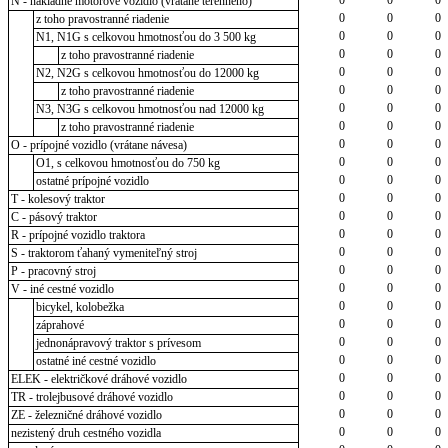
N - nákladné motorové vozidlo (vrátane terénneho)
0
0
0
z toho pravostranné riadenie
0
0
0
N1, N1G s celkovou hmotnosťou do 3 500 kg
0
0
0
z toho pravostranné riadenie
0
0
0
N2, N2G s celkovou hmotnosťou do 12000 kg
0
0
0
z toho pravostranné riadenie
0
0
0
N3, N3G s celkovou hmotnosťou nad 12000 kg
0
0
0
z toho pravostranné riadenie
0
0
0
O - prípojné vozidlo (vrátane návesa)
0
0
0
O1, s celkovou hmotnosťou do 750 kg
0
0
0
ostatné prípojné vozidlo
0
0
0
T - kolesový traktor
0
0
0
C - pásový traktor
0
0
0
R - prípojné vozidlo traktora
0
0
0
S - traktorom ťahaný vymeniteľný stroj
0
0
0
P - pracovný stroj
0
0
0
V - iné cestné vozidlo
0
0
0
bicykel, kolobežka
0
0
0
záprahové
0
0
0
jednonápravový traktor s prívesom
0
0
0
ostatné iné cestné vozidlo
0
0
0
ELEK - električkové dráhové vozidlo
0
0
0
TR - trolejbusové dráhové vozidlo
0
0
0
ZE - železničné dráhové vozidlo
0
0
0
nezistený druh cestného vozidla