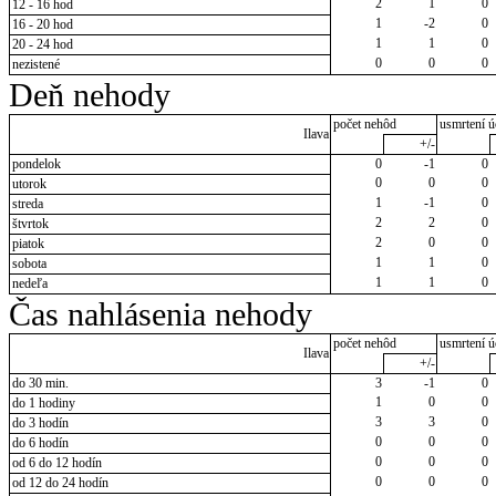
2
1
0
12 - 16 hod
1
-2
0
16 - 20 hod
1
1
0
20 - 24 hod
0
0
0
nezistené
Deň nehody
počet nehôd
usmrtení ú
Ilava
+/-
pondelok
0
-1
0
0
0
0
utorok
1
-1
0
streda
2
2
0
štvrtok
2
0
0
piatok
1
1
0
sobota
1
1
0
nedeľa
Čas nahlásenia nehody
počet nehôd
usmrtení ú
Ilava
+/-
do 30 min.
3
-1
0
1
0
0
do 1 hodiny
3
3
0
do 3 hodín
0
0
0
do 6 hodín
0
0
0
od 6 do 12 hodín
0
0
0
od 12 do 24 hodín