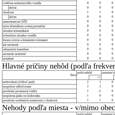
0
0
0
vodičom nemotorového vozidla
0
0
0
deťmi
1
1
0
chodcom
0
0
0
deťmi
0
0
0
zamestnancom SŽD
0
0
0
iným účastníkom cestnej premávky
0
0
0
závadou komunikácie
0
0
0
technickou závadou vozidla
0
0
0
lesnou zverou a domácimi zvieratami
0
0
0
iné zavinenie
0
0
0
odrazeným kameňom
0
0
0
zavinenie nezistené
0
0
0
nezadané
Hlavné príčiny nehôd (podľa frekven
počet nehôd
usmrtení ú
Ilava
+/-
nedovolená rýchlosť jazdy
2
1
0
2
2
0
nesprávne odbočovanie
1
-2
0
porušenie povinnosti vodiča
1
0
0
nesprávna jazda cez križovatku
1
1
0
porušenie osobitných ustanovení o chodcoch
Nehody podľa miesta - v/mimo obec
počet nehôd
usmrtení ú