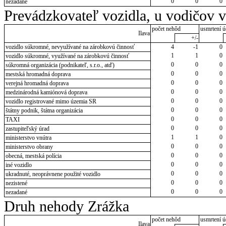
0
0
0
nezadané
Prevádzkovateľ vozidla, u vodičov 
počet nehôd
usmrtení ú
Ilava
+/-
vozidlo súkromné, nevyužívané na zárobkovú činnosť
4
-1
0
1
1
0
vozidlo súkromné, využívané na zárobkovú činnosť
0
0
0
súkromná organizácia (podnikateľ, s.r.o., atď)
0
0
0
mestská hromadná doprava
0
0
0
verejná hromadná doprava
0
0
0
medzinárodná kamiónová doprava
0
0
0
vozidlo registrované mimo územia SR
0
0
0
štátny podnik, štátna organizácia
0
0
0
TAXI
0
0
0
zastupiteľský úrad
1
1
0
ministerstvo vnútra
0
0
0
ministerstvo obrany
0
0
0
obecná, mestská polícia
0
0
0
iné vozidlo
0
0
0
ukradnuté, neoprávnene použité vozidlo
0
0
0
nezistené
0
0
0
nezadané
Druh nehody Zrážka
počet nehôd
usmrtení ú
Ilava