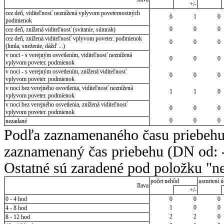
+/-
cez deň, viditeľnosť neznížená vplyvom poveternostných
6
1
0
podmienok
0
0
0
cez deň, znížená viditeľnosť (svitanie, súmrak)
cez deň, znížená viditeľnosť vplyvom poveter. podmienok
0
0
0
(hmla, sneženie, dážď ...)
v noci - s verejným osvetlením, viditeľnosť neznížená
0
0
0
vplyvom poveter. podmienok
v noci - s verejným osvetlením, znížená viditeľnosť
0
0
0
vplyvom poveter. podmienok
v noci bez verejného osvetlenia, viditeľnosť neznížená
1
1
0
vplyvom poveter. podmienok
v noci bez verejného osvetlenia, znížená viditeľnosť
0
0
0
vplyvom poveter. podmienok
0
0
0
nezadané
Podľa zaznamenaného času priebehu
zaznamenaný čas priebehu (DN od: -
Ostatné sú zaradené pod položku "ne
počet nehôd
usmrtení ú
Ilava
+/-
0 - 4 hod
0
0
0
1
0
0
4 - 8 hod
2
2
0
8 - 12 hod