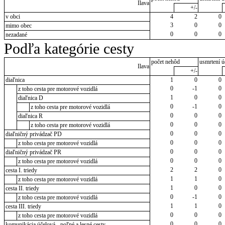
Ilava
+/-
v obci
4
2
0
3
0
0
mimo obec
0
0
0
nezadané
Podľa kategórie cesty
počet nehôd
usmrtení ú
Ilava
+/-
diaľnica
1
0
0
0
-1
0
z toho cesta pre motorové vozidlá
1
0
0
diaľnica D
0
-1
0
z toho cesta pre motorové vozidlá
0
0
0
diaľnica R
0
0
0
z toho cesta pre motorové vozidlá
0
0
0
diaľničný privádzač PD
0
0
0
z toho cesta pre motorové vozidlá
0
0
0
diaľničný privádzač PR
0
0
0
z toho cesta pre motorové vozidlá
2
2
0
cesta I. triedy
1
1
0
z toho cesta pre motorové vozidlá
1
0
0
cesta II. triedy
0
-1
0
z toho cesta pre motorové vozidlá
1
1
0
cesta III. triedy
0
0
0
z toho cesta pre motorové vozidlá
0
0
0
komunikácia účelová - poľné a lesné cesty