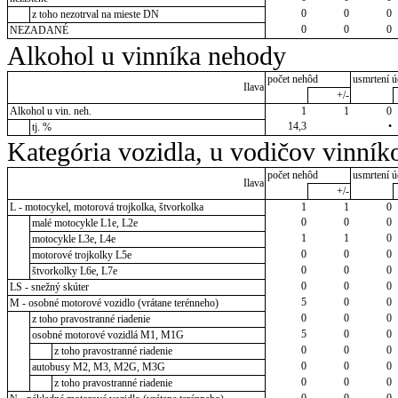
0
0
0
z toho nezotrval na mieste DN
0
0
0
NEZADANÉ
Alkohol u vinníka nehody
počet nehôd
usmrtení ú
Ilava
+/-
Alkohol u vin. neh.
1
1
0
14,3
•
tj. %
Kategória vozidla, u vodičov vinník
počet nehôd
usmrtení ú
Ilava
+/-
L - motocykel, motorová trojkolka, štvorkolka
1
1
0
0
0
0
malé motocykle L1e, L2e
1
1
0
motocykle L3e, L4e
0
0
0
motorové trojkolky L5e
0
0
0
štvorkolky L6e, L7e
0
0
0
LS - snežný skúter
5
0
0
M - osobné motorové vozidlo (vrátane terénneho)
0
0
0
z toho pravostranné riadenie
5
0
0
osobné motorové vozidlá M1, M1G
0
0
0
z toho pravostranné riadenie
0
0
0
autobusy M2, M3, M2G, M3G
0
0
0
z toho pravostranné riadenie
0
0
0