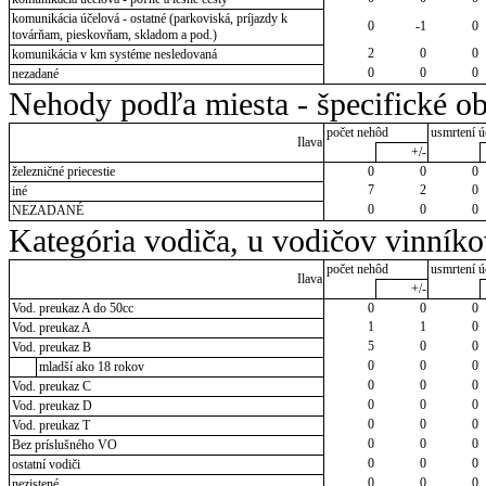
komunikácia účelová - ostatné (parkoviská, príjazdy k
0
-1
0
továrňam, pieskovňam, skladom a pod.)
2
0
0
komunikácia v km systéme nesledovaná
0
0
0
nezadané
Nehody podľa miesta - špecifické ob
počet nehôd
usmrtení ú
Ilava
+/-
železničné priecestie
0
0
0
7
2
0
iné
0
0
0
NEZADANÉ
Kategória vodiča, u vodičov vinník
počet nehôd
usmrtení ú
Ilava
+/-
Vod. preukaz A do 50cc
0
0
0
1
1
0
Vod. preukaz A
5
0
0
Vod. preukaz B
0
0
0
mladší ako 18 rokov
0
0
0
Vod. preukaz C
0
0
0
Vod. preukaz D
0
0
0
Vod. preukaz T
0
0
0
Bez príslušného VO
0
0
0
ostatní vodiči
0
0
0
nezistené