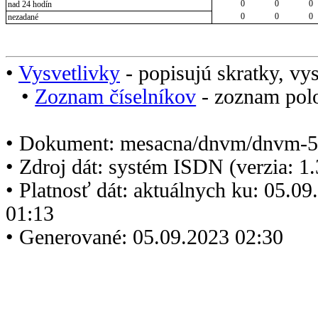
0
0
0
nad 24 hodín
0
0
0
nezadané
•
Vysvetlivky
- popisujú skratky, vys
•
Zoznam číselníkov
- zoznam polo
• Dokument: mesacna/dnvm/dnvm-5
• Zdroj dát: systém ISDN (verzia: 1
• Platnosť dát: aktuálnych ku: 05.0
01:13
• Generované: 05.09.2023 02:30