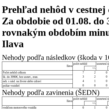
Prehľad nehôd v cestnej
Za obdobie od 01.08. do 
rovnakým obdobím minul
Ilava
Nehody podľa následkov (škoda v 1
počet nehôd
usmrtení ú
Ilava
+/-
Počet nehôd celkom
7
2
0
3
2
0
šk. do 3990€, bez usmrt., zran.
4
1
0
neh. s násl. na živote alebo zdraví
0
0
0
požiar vozidiel
Nehody podľa zavinenia (ŠEDN)
počet nehôd
usmrtení ú
Ilava
+/-
vodičom motorového vozidla
6
1
0