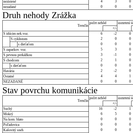
4
3
0
nezistené
0
0
0
nezadané
Druh nehody Zrážka
počet nehôd
usmrtení ú
Trenčín
+/-
S idúcim nek.voz.
6
-2
0
2
0
0
S cyklistom
0
0
0
s dieťaťom
5
3
0
S zaparkov. voz.
3
-1
0
S pevnou prekážkou
2
1
0
S chodcom
0
0
0
s dieťaťom
2
-2
0
Havária
4
4
1
Ostatné
0
0
0
NEZADANÉ
Stav povrchu komunikácie
počet nehôd
usmrtení ú
Trenčín
+/-
Suchý
16
-2
1
6
5
0
Mokrý
0
0
0
Na kom. blato
0
0
0
Poľadovica
0
0
0
Kašovitý sneh