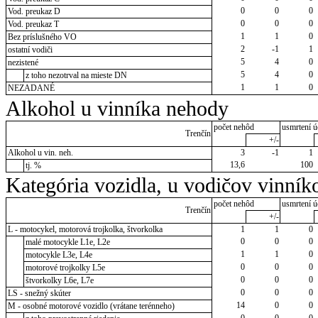
0
0
0
Vod. preukaz D
0
0
0
Vod. preukaz T
1
1
0
Bez príslušného VO
2
-1
1
ostatní vodiči
5
4
0
nezistené
5
4
0
z toho nezotrval na mieste DN
1
1
0
NEZADANÉ
Alkohol u vinníka nehody
počet nehôd
usmrtení ú
Trenčín
+/-
Alkohol u vin. neh.
3
-1
1
13,6
100
tj. %
Kategória vozidla, u vodičov vinník
počet nehôd
usmrtení ú
Trenčín
+/-
L - motocykel, motorová trojkolka, štvorkolka
1
1
0
0
0
0
malé motocykle L1e, L2e
1
1
0
motocykle L3e, L4e
0
0
0
motorové trojkolky L5e
0
0
0
štvorkolky L6e, L7e
0
0
0
LS - snežný skúter
14
0
0
M - osobné motorové vozidlo (vrátane terénneho)
0
0
0