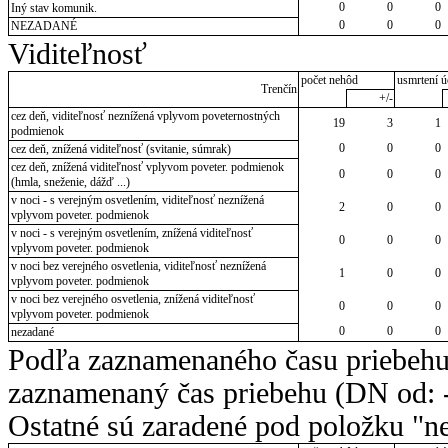
0
0
0
Iný stav komunik.
0
0
0
NEZADANÉ
Viditeľnosť
počet nehôd
usmrtení ú
Trenčín
+/-
cez deň, viditeľnosť neznížená vplyvom poveternostných
19
3
1
podmienok
0
0
0
cez deň, znížená viditeľnosť (svitanie, súmrak)
cez deň, znížená viditeľnosť vplyvom poveter. podmienok
0
0
0
(hmla, sneženie, dážď ...)
v noci - s verejným osvetlením, viditeľnosť neznížená
2
0
0
vplyvom poveter. podmienok
v noci - s verejným osvetlením, znížená viditeľnosť
0
0
0
vplyvom poveter. podmienok
v noci bez verejného osvetlenia, viditeľnosť neznížená
1
0
0
vplyvom poveter. podmienok
v noci bez verejného osvetlenia, znížená viditeľnosť
0
0
0
vplyvom poveter. podmienok
0
0
0
nezadané
Podľa zaznamenaného času priebehu
zaznamenaný čas priebehu (DN od: -
Ostatné sú zaradené pod položku "ne