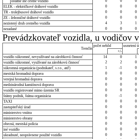
0
0
0
ostatné iné cestné vozidlo
0
0
0
ELEK - električkové dráhové vozidlo
0
0
0
TR - trolejbusové dráhové vozidlo
0
0
0
ZE - železničné dráhové vozidlo
4
3
1
nezistený druh cestného vozidla
0
0
0
nezadané
Prevádzkovateľ vozidla, u vodičov 
počet nehôd
usmrtení ú
Trenčín
+/-
vozidlo súkromné, nevyužívané na zárobkovú činnosť
14
0
1
2
2
0
vozidlo súkromné, využívané na zárobkovú činnosť
1
-1
0
súkromná organizácia (podnikateľ, s.r.o., atď)
0
0
0
mestská hromadná doprava
0
0
0
verejná hromadná doprava
0
0
0
medzinárodná kamiónová doprava
0
0
0
vozidlo registrované mimo územia SR
0
-1
0
štátny podnik, štátna organizácia
0
0
0
TAXI
0
0
0
zastupiteľský úrad
0
0
0
ministerstvo vnútra
0
0
0
ministerstvo obrany
0
0
0
obecná, mestská polícia
0
0
0
iné vozidlo
0
0
0
ukradnuté, neoprávnene použité vozidlo