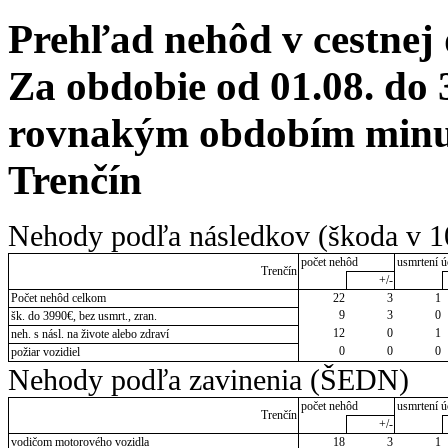
Prehľad nehôd v cestnej
Za obdobie od 01.08. do 
rovnakým obdobím minulé
Trenčín
Nehody podľa následkov (škoda v 1
počet nehôd
usmrtení ú
Trenčín
+/-
Počet nehôd celkom
22
3
1
9
3
0
šk. do 3990€, bez usmrt., zran.
12
0
1
neh. s násl. na živote alebo zdraví
0
0
0
požiar vozidiel
Nehody podľa zavinenia (ŠEDN)
počet nehôd
usmrtení ú
Trenčín
+/-
vodičom motorového vozidla
18
3
1