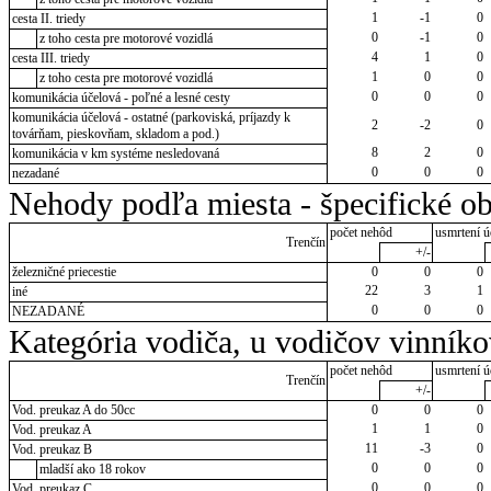
1
-1
0
cesta II. triedy
0
-1
0
z toho cesta pre motorové vozidlá
4
1
0
cesta III. triedy
1
0
0
z toho cesta pre motorové vozidlá
0
0
0
komunikácia účelová - poľné a lesné cesty
komunikácia účelová - ostatné (parkoviská, príjazdy k
2
-2
0
továrňam, pieskovňam, skladom a pod.)
8
2
0
komunikácia v km systéme nesledovaná
0
0
0
nezadané
Nehody podľa miesta - špecifické ob
počet nehôd
usmrtení ú
Trenčín
+/-
železničné priecestie
0
0
0
22
3
1
iné
0
0
0
NEZADANÉ
Kategória vodiča, u vodičov vinník
počet nehôd
usmrtení ú
Trenčín
+/-
Vod. preukaz A do 50cc
0
0
0
1
1
0
Vod. preukaz A
11
-3
0
Vod. preukaz B
0
0
0
mladší ako 18 rokov
0
0
0
Vod. preukaz C