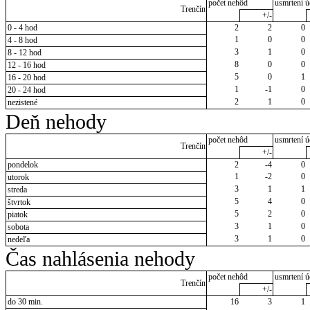
počet nehôd
usmrtení ú
Trenčín
+/-
0 - 4 hod
2
2
0
1
0
0
4 - 8 hod
3
1
0
8 - 12 hod
8
0
0
12 - 16 hod
5
0
1
16 - 20 hod
1
-1
0
20 - 24 hod
2
1
0
nezistené
Deň nehody
počet nehôd
usmrtení ú
Trenčín
+/-
pondelok
2
-4
0
1
-2
0
utorok
3
1
1
streda
5
4
0
štvrtok
5
2
0
piatok
3
1
0
sobota
3
1
0
nedeľa
Čas nahlásenia nehody
počet nehôd
usmrtení ú
Trenčín
+/-
do 30 min.
16
3
1