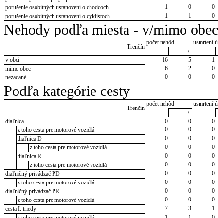
1
0
0
porušenie osobitných ustanovení o chodcoch
1
1
0
porušenie osobitných ustanovení o cyklistoch
Nehody podľa miesta - v/mimo obec
počet nehôd
usmrtení ú
Trenčín
+/-
v obci
16
5
1
6
-2
0
mimo obec
0
0
0
nezadané
Podľa kategórie cesty
počet nehôd
usmrtení ú
Trenčín
+/-
diaľnica
0
0
0
0
0
0
z toho cesta pre motorové vozidlá
0
0
0
diaľnica D
0
0
0
z toho cesta pre motorové vozidlá
0
0
0
diaľnica R
0
0
0
z toho cesta pre motorové vozidlá
0
0
0
diaľničný privádzač PD
0
0
0
z toho cesta pre motorové vozidlá
0
0
0
diaľničný privádzač PR
0
0
0
z toho cesta pre motorové vozidlá
7
3
1
cesta I. triedy
1
-1
0
z toho cesta pre motorové vozidlá