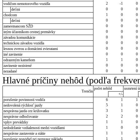
2
-1
0
vodičom nemotorového vozidla
0
0
0
deťmi
1
0
0
chodcom
0
0
0
deťmi
0
0
0
zamestnancom SŽD
0
0
0
iným účastníkom cestnej premávky
0
0
0
závadou komunikácie
0
0
0
technickou závadou vozidla
0
0
0
lesnou zverou a domácimi zvieratami
0
0
0
iné zavinenie
1
1
0
odrazeným kameňom
0
0
0
zavinenie nezistené
0
0
0
nezadané
Hlavné príčiny nehôd (podľa frekven
počet nehôd
usmrtení ú
Trenčín
+/-
porušenie povinnosti vodiča
6
1
1
5
1
0
nedovolená rýchlosť jazdy
3
1
0
nesprávna jazda cez križovatku
2
2
0
nesprávne odbočovanie
1
1
0
vplyv prevádzky
1
0
0
nedodržanie vzdialenosti medzi vozidlami
1
1
0
nesprávne zastavenie a státie
1
1
0
porušenie pravidiel pri preprave nákladu