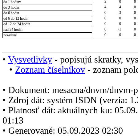
2
0
0
do 1 hodiny
4
4
0
do 3 hodín
0
-3
0
do 6 hodín
0
0
0
od 6 do 12 hodín
0
0
0
od 12 do 24 hodín
0
-1
0
nad 24 hodín
0
0
0
nezadané
•
Vysvetlivky
- popisujú skratky, vys
•
Zoznam číselníkov
- zoznam polo
• Dokument: mesacna/dnvm/dnvm-p
• Zdroj dát: systém ISDN (verzia: 1
• Platnosť dát: aktuálnych ku: 05.0
01:13
• Generované: 05.09.2023 02:30