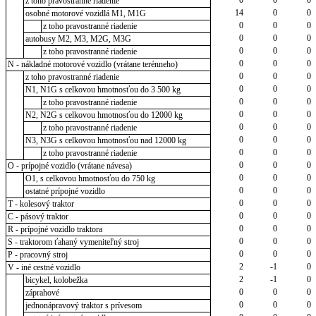
z toho pravostranné riadenie
14
0
0
osobné motorové vozidlá M1, M1G
0
0
0
z toho pravostranné riadenie
0
0
0
autobusy M2, M3, M2G, M3G
0
0
0
z toho pravostranné riadenie
0
0
0
N - nákladné motorové vozidlo (vrátane terénneho)
0
0
0
z toho pravostranné riadenie
0
0
0
N1, N1G s celkovou hmotnosťou do 3 500 kg
0
0
0
z toho pravostranné riadenie
0
0
0
N2, N2G s celkovou hmotnosťou do 12000 kg
0
0
0
z toho pravostranné riadenie
0
0
0
N3, N3G s celkovou hmotnosťou nad 12000 kg
0
0
0
z toho pravostranné riadenie
0
0
0
O - prípojné vozidlo (vrátane návesa)
0
0
0
O1, s celkovou hmotnosťou do 750 kg
0
0
0
ostatné prípojné vozidlo
0
0
0
T - kolesový traktor
0
0
0
C - pásový traktor
0
0
0
R - prípojné vozidlo traktora
0
0
0
S - traktorom ťahaný vymeniteľný stroj
0
0
0
P - pracovný stroj
2
-1
0
V - iné cestné vozidlo
2
-1
0
bicykel, kolobežka
0
0
0
záprahové
0
0
0
jednonápravový traktor s prívesom