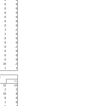
0
0
0
0
0
0
0
0
0
0
0
0
3
-1
3
0
0
0
0
0
0
-1
0
0
0
0
0
0
10
-3
1
1
c
+/-
33
-13
2
2
10
8
0
0
1
0