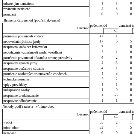
1
1
0
odrazeným kameňom
5
3
0
zavinenie nezistené
0
0
0
nezadané
Hlavné príčiny nehôd (podľa frekvencie)
počet nehôd
usmrtení ú
Lučenec
+/-
porušenie povinnosti vodiča
47
1
1
17
5
5
nedovolená rýchlosť jazdy
7
4
0
nesprávna jazda cez križovatku
5
1
0
nedodržanie vzdialenosti medzi vozidlami
4
2
0
porušenie povinnosti účastníka cestnej premávky
4
-3
0
nesprávny spôsob jazdy
4
1
0
nesprávne otáčanie a cúvanie
4
3
0
porušenie osobitných ustanovení o chodcoch
2
2
0
technická porucha
1
1
0
vplyv prevádzky
1
0
0
indispozícia osoby
1
-3
0
nesprávne predchádzanie
1
-1
0
nesprávne odbočovanie
Nehody podľa miesta - v/mimo obec
počet nehôd
usmrtení ú
Lučenec
+/-
v obci
65
2
1
33
4
5
mimo obec
0
0
0
nezadané