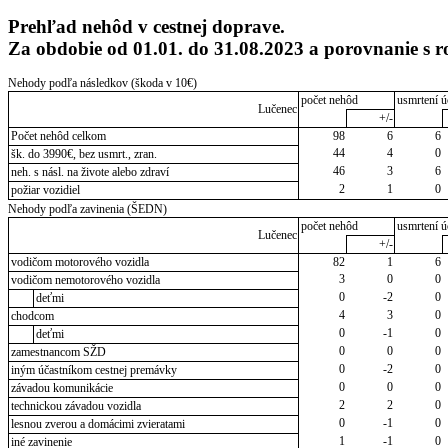
Prehľad nehôd v cestnej doprave.
Za obdobie od 01.01. do 31.08.2023 a porovnanie s
Nehody podľa následkov (škoda v 10€)
počet nehôd
usmrtení ú
Lučenec
+/-
Počet nehôd celkom
98
6
6
44
4
0
šk. do 3990€, bez usmrt., zran.
46
3
6
neh. s násl. na živote alebo zdraví
2
1
0
požiar vozidiel
Nehody podľa zavinenia (ŠEDN)
počet nehôd
usmrtení ú
Lučenec
+/-
vodičom motorového vozidla
82
1
6
3
0
0
vodičom nemotorového vozidla
0
-2
0
deťmi
4
3
0
chodcom
0
-1
0
deťmi
0
0
0
zamestnancom SŽD
0
-2
0
iným účastníkom cestnej premávky
0
0
0
závadou komunikácie
2
2
0
technickou závadou vozidla
0
-1
0
lesnou zverou a domácimi zvieratami
1
-1
0
iné zavinenie