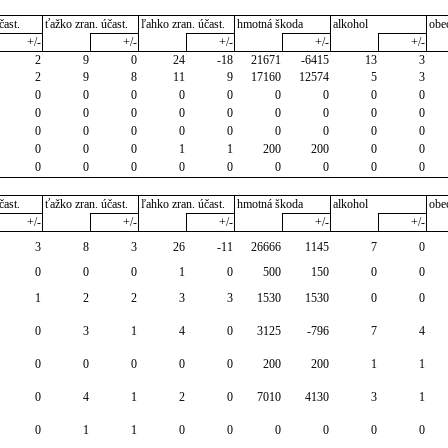
čast.
ťažko zran. účast.
ľahko zran. účast.
hmotná škoda
alkohol
obe
+/-
+/-
+/-
+/-
+/-
2
9
0
24
-18
21671
-6415
13
3
2
9
8
11
9
17160
12574
5
3
0
0
0
0
0
0
0
0
0
0
0
0
0
0
0
0
0
0
0
0
0
0
0
0
0
0
0
0
0
0
1
1
200
200
0
0
0
0
0
0
0
0
0
0
0
čast.
ťažko zran. účast.
ľahko zran. účast.
hmotná škoda
alkohol
obe
+/-
+/-
+/-
+/-
+/-
3
8
3
26
-11
26666
1145
7
0
0
0
0
1
0
500
150
0
0
1
2
2
3
3
1530
1530
0
0
0
3
1
4
0
3125
-796
7
4
0
0
0
0
0
200
200
1
1
0
4
1
2
0
7010
4130
3
1
0
1
1
0
0
0
0
0
0