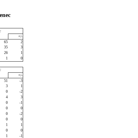
enec
c
+/-
65
2
35
3
26
1
1
0
c
+/-
51
-3
3
1
0
-2
4
3
0
-1
0
0
0
-2
0
0
1
1
0
0
1
-1