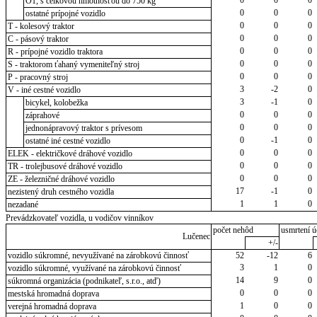
O1, s celkovou hmotnosťou do 750 kg
0
0
0
ostatné prípojné vozidlo
0
0
0
T - kolesový traktor
0
0
0
C - pásový traktor
0
0
0
R - prípojné vozidlo traktora
0
0
0
S - traktorom ťahaný vymeniteľný stroj
0
0
0
P - pracovný stroj
3
-2
0
V - iné cestné vozidlo
3
-1
0
bicykel, kolobežka
0
0
0
záprahové
0
0
0
jednonápravový traktor s prívesom
0
-1
0
ostatné iné cestné vozidlo
0
0
0
ELEK - električkové dráhové vozidlo
0
0
0
TR - trolejbusové dráhové vozidlo
0
0
0
ZE - železničné dráhové vozidlo
17
-1
0
nezistený druh cestného vozidla
1
1
0
nezadané
Prevádzkovateľ vozidla, u vodičov vinníkov
počet nehôd
usmrtení ú
Lučenec
+/-
vozidlo súkromné, nevyužívané na zárobkovú činnosť
52
-12
6
3
1
0
vozidlo súkromné, využívané na zárobkovú činnosť
14
9
0
súkromná organizácia (podnikateľ, s.r.o., atď)
0
0
0
mestská hromadná doprava
1
0
0
verejná hromadná doprava