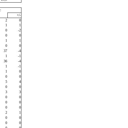
c
+/-
2
0
1
1
0
-2
0
0
1
1
0
0
37
-4
1
-1
36
-4
1
-1
1
0
0
0
5
4
0
0
3
3
0
0
0
0
0
0
2
1
0
0
0
0
0
0