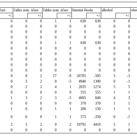
čast.
ťažko zran. účast.
ľahko zran. účast.
hmotná škoda
alkohol
obe
+/-
+/-
+/-
+/-
+/-
0
0
0
1
1
630
630
0
0
0
0
0
0
0
0
0
0
0
0
0
0
0
0
0
0
0
0
0
0
0
0
0
0
0
0
0
0
0
0
1
1
630
630
0
0
0
0
0
0
0
0
0
0
0
0
0
0
0
0
0
0
0
0
0
0
0
0
0
0
0
0
0
0
0
0
0
0
0
0
0
0
0
0
0
0
0
0
0
0
0
0
8
2
17
-9
20705
-595
3
-3
0
3
2
0
-5
4940
1390
0
-1
0
2
2
4
1
2035
1274
5
5
0
0
0
0
0
555
555
1
1
1
3
2
3
-5
4095
840
4
3
0
0
0
0
0
370
370
1
1
1
0
0
1
1
200
150
1
1
0
0
0
1
1
575
-350
0
-1
2
5
2
9
2
10791
4410
5
1
0
0
0
0
0
0
0
0
0