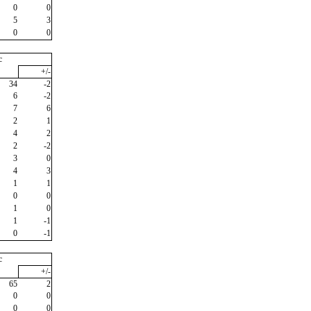
0
0
5
3
0
0
c
+/-
34
-2
6
-2
7
6
2
1
4
2
2
-2
3
0
4
3
1
1
0
0
1
0
1
-1
0
-1
c
+/-
65
2
0
0
0
0