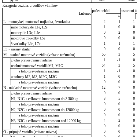
Kategória vozidla, u vodičov vinníkov
počet nehôd
usmrtení ú
Lučenec
+/-
L - motocykel, motorová trojkolka, štvorkolka
2
-1
1
1
0
0
malé motocykle L1e, L2e
0
-2
0
motocykle L3e, L4e
0
0
0
motorové trojkolky L5e
1
1
1
štvorkolky L6e, L7e
0
0
0
LS - snežný skúter
55
-3
5
M - osobné motorové vozidlo (vrátane terénneho)
1
-1
0
z toho pravostranné riadenie
54
-3
5
osobné motorové vozidlá M1, M1G
1
-1
0
z toho pravostranné riadenie
1
0
0
autobusy M2, M3, M2G, M3G
0
0
0
z toho pravostranné riadenie
12
7
0
N - nákladné motorové vozidlo (vrátane terénneho)
0
0
0
z toho pravostranné riadenie
8
5
0
N1, N1G s celkovou hmotnosťou do 3 500 kg
0
0
0
z toho pravostranné riadenie
0
0
0
N2, N2G s celkovou hmotnosťou do 12000 kg
0
0
0
z toho pravostranné riadenie
4
2
0
N3, N3G s celkovou hmotnosťou nad 12000 kg
0
0
0
z toho pravostranné riadenie
0
0
0
O - prípojné vozidlo (vrátane návesa)
0
0
0