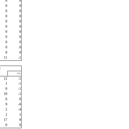
0
0
0
0
0
0
0
0
0
0
0
0
0
0
0
0
0
0
0
0
0
0
11
-1
c
+/-
12
-1
1
-1
0
-1
19
-1
6
0
9
-6
2
-4
2
1
17
9
0
0