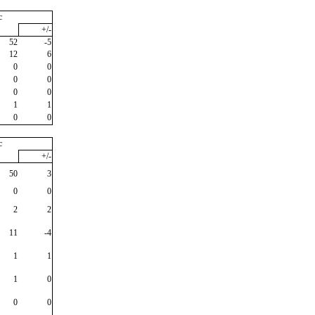
c
+/-
52
-5
12
6
0
0
0
0
0
0
1
1
0
0
c
+/-
50
3
0
0
2
2
11
-4
1
1
1
0
0
0