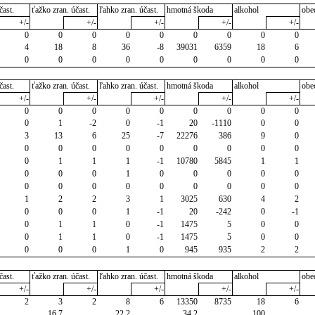
čast.
ťažko zran. účast.
ľahko zran. účast.
hmotná škoda
alkohol
obe
+/-
+/-
+/-
+/-
+/-
0
0
0
0
0
0
0
0
0
4
18
8
36
-8
39031
6359
18
6
0
0
0
0
0
0
0
0
0
čast.
ťažko zran. účast.
ľahko zran. účast.
hmotná škoda
alkohol
obe
+/-
+/-
+/-
+/-
+/-
0
0
0
0
0
0
0
0
0
0
1
-2
0
-1
20
-1110
0
0
3
13
6
25
-7
22276
386
9
0
0
0
0
0
0
0
0
0
0
0
1
1
1
-1
10780
5845
1
1
0
0
0
1
0
0
0
0
0
0
0
0
0
0
0
0
0
0
1
2
2
3
1
3025
630
4
2
0
0
0
1
-1
20
-242
0
-1
0
1
1
0
-1
1475
5
0
0
0
1
1
0
-1
1475
5
0
0
0
0
0
1
0
945
935
2
2
čast.
ťažko zran. účast.
ľahko zran. účast.
hmotná škoda
alkohol
obe
+/-
+/-
+/-
+/-
+/-
2
3
2
8
6
13350
8735
18
6
16,7
22,2
34,2
100