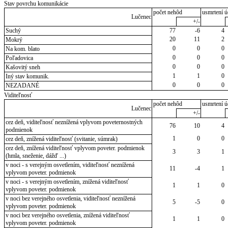
Stav povrchu komunikácie
počet nehôd
usmrtení ú
Lučenec
+/-
Suchý
77
-6
4
20
11
2
Mokrý
0
0
0
Na kom. blato
0
0
0
Poľadovica
0
0
0
Kašovitý sneh
1
1
0
Iný stav komunik.
0
0
0
NEZADANÉ
Viditeľnosť
počet nehôd
usmrtení ú
Lučenec
+/-
cez deň, viditeľnosť neznížená vplyvom poveternostných
76
10
4
podmienok
1
0
0
cez deň, znížená viditeľnosť (svitanie, súmrak)
cez deň, znížená viditeľnosť vplyvom poveter. podmienok
3
3
1
(hmla, sneženie, dážď ...)
v noci - s verejným osvetlením, viditeľnosť neznížená
11
-4
1
vplyvom poveter. podmienok
v noci - s verejným osvetlením, znížená viditeľnosť
1
1
0
vplyvom poveter. podmienok
v noci bez verejného osvetlenia, viditeľnosť neznížená
5
-5
0
vplyvom poveter. podmienok
v noci bez verejného osvetlenia, znížená viditeľnosť
1
1
0
vplyvom poveter. podmienok