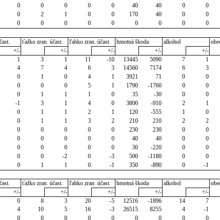
0
0
0
0
0
40
40
0
0
0
2
1
0
0
170
40
0
0
0
0
0
0
0
0
0
0
0
čast.
ťažko zran. účast.
ľahko zran. účast.
hmotná škoda
alkohol
obe
+/-
+/-
+/-
+/-
+/-
1
3
1
11
-10
13445
5090
7
1
4
7
4
6
3
14560
7174
6
3
0
1
0
4
1
3921
71
0
0
0
0
0
5
1
1790
-1760
0
0
0
1
1
1
0
35
-30
0
0
-1
3
1
4
0
3800
-910
2
1
0
1
1
2
1
120
-555
1
0
0
1
1
3
2
210
210
2
2
0
0
0
0
0
230
230
0
0
0
0
0
0
0
40
40
0
0
0
0
0
0
0
30
-220
0
0
0
0
-2
0
-3
500
-1180
0
0
0
1
1
0
-1
350
-890
0
-1
čast.
ťažko zran. účast.
ľahko zran. účast.
hmotná škoda
alkohol
obe
+/-
+/-
+/-
+/-
+/-
0
8
3
20
-5
12516
-1896
14
7
4
10
5
16
-3
26515
8255
4
-1
0
0
0
0
0
0
0
0
0