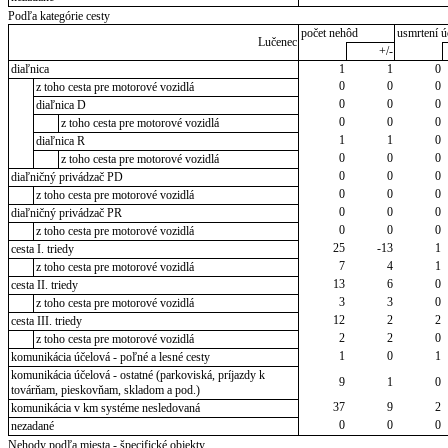
Podľa kategórie cesty
počet nehôd
usmrtení ú
Lučenec
+/-
diaľnica
1
1
0
0
0
0
z toho cesta pre motorové vozidlá
0
0
0
diaľnica D
0
0
0
z toho cesta pre motorové vozidlá
1
1
0
diaľnica R
0
0
0
z toho cesta pre motorové vozidlá
0
0
0
diaľničný privádzač PD
0
0
0
z toho cesta pre motorové vozidlá
0
0
0
diaľničný privádzač PR
0
0
0
z toho cesta pre motorové vozidlá
25
-13
1
cesta I. triedy
7
4
1
z toho cesta pre motorové vozidlá
13
6
0
cesta II. triedy
3
3
0
z toho cesta pre motorové vozidlá
12
2
2
cesta III. triedy
2
2
0
z toho cesta pre motorové vozidlá
1
0
1
komunikácia účelová - poľné a lesné cesty
komunikácia účelová - ostatné (parkoviská, príjazdy k
9
1
0
továrňam, pieskovňam, skladom a pod.)
37
9
2
komunikácia v km systéme nesledovaná
0
0
0
nezadané
Nehody podľa miesta - špecifické objekty