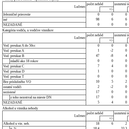
počet nehôd
usmrtení ú
Lučenec
+/-
železničné priecestie
0
0
0
98
6
6
iné
0
0
0
NEZADANÉ
Kategória vodiča, u vodičov vinníkov
počet nehôd
usmrtení ú
Lučenec
+/-
Vod. preukaz A do 50cc
0
0
0
1
-2
0
Vod. preukaz A
47
-8
4
Vod. preukaz B
0
0
0
mladší ako 18 rokov
7
4
0
Vod. preukaz C
1
0
0
Vod. preukaz D
0
0
0
Vod. preukaz T
10
5
2
Bez príslušného VO
2
-2
0
ostatní vodiči
17
0
0
nezistené
17
0
0
z toho nezotrval na mieste DN
5
4
0
NEZADANÉ
Alkohol u vinníka nehody
počet nehôd
usmrtení ú
Lučenec
+/-
Alkohol u vin. neh.
18
6
2
18,4
33,3
tj. %