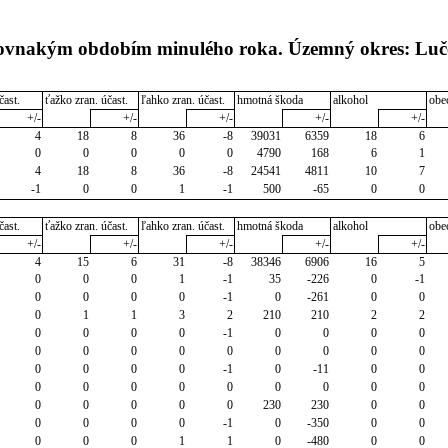
 rovnakým obdobím minulého roka. Územný okres: Luč
čast.
ťažko zran. účast.
ľahko zran. účast.
hmotná škoda
alkohol
obe
+/-
+/-
+/-
+/-
+/-
4
18
8
36
-8
39031
6359
18
6
0
0
0
0
0
4790
168
6
1
4
18
8
36
-8
24541
4811
10
7
-1
0
0
1
-1
500
-65
0
0
čast.
ťažko zran. účast.
ľahko zran. účast.
hmotná škoda
alkohol
obe
+/-
+/-
+/-
+/-
+/-
4
15
6
31
-8
38346
6906
16
5
0
0
0
1
-1
35
-226
0
-1
0
0
0
0
-1
0
-261
0
0
0
1
1
3
2
210
210
2
2
0
0
0
0
-1
0
0
0
0
0
0
0
0
0
0
0
0
0
0
0
0
0
-1
0
-11
0
0
0
0
0
0
0
0
0
0
0
0
0
0
0
0
230
230
0
0
0
0
0
0
-1
0
-350
0
0
0
0
0
1
1
0
-480
0
0