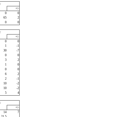
c
+/-
0
0
65
2
0
0
c
+/-
0
0
1
-1
30
-7
0
0
3
2
1
0
0
0
6
2
2
-1
10
-2
10
-2
5
4
c
+/-
14
7
21,5