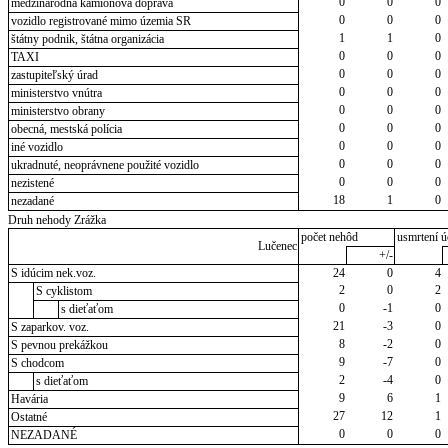
0
0
0
medzinárodná kamiónová doprava
0
0
0
vozidlo registrované mimo územia SR
1
1
0
štátny podnik, štátna organizácia
0
0
0
TAXI
0
0
0
zastupiteľský úrad
0
0
0
ministerstvo vnútra
0
0
0
ministerstvo obrany
0
0
0
obecná, mestská polícia
0
0
0
iné vozidlo
0
0
0
ukradnuté, neoprávnene použité vozidlo
0
0
0
nezistené
18
1
0
nezadané
Druh nehody Zrážka
počet nehôd
usmrtení ú
Lučenec
+/-
S idúcim nek.voz.
24
0
4
2
0
2
S cyklistom
0
-1
0
s dieťaťom
21
-3
0
S zaparkov. voz.
8
-2
0
S pevnou prekážkou
9
-7
0
S chodcom
2
-4
0
s dieťaťom
9
6
1
Havária
27
12
1
Ostatné
0
0
0
NEZADANÉ