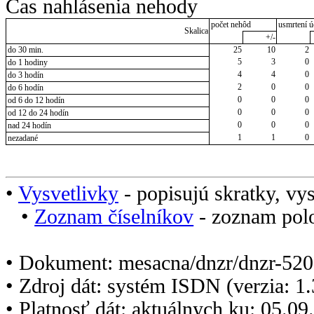
Čas nahlásenia nehody
počet nehôd
usmrtení ú
Skalica
+/-
do 30 min.
25
10
2
5
3
0
do 1 hodiny
4
4
0
do 3 hodín
2
0
0
do 6 hodín
0
0
0
od 6 do 12 hodín
0
0
0
od 12 do 24 hodín
0
0
0
nad 24 hodín
1
1
0
nezadané
•
Vysvetlivky
- popisujú skratky, vys
•
Zoznam číselníkov
- zoznam polo
• Dokument: mesacna/dnzr/dnzr-520
• Zdroj dát: systém ISDN (verzia: 1
• Platnosť dát: aktuálnych ku: 05.0