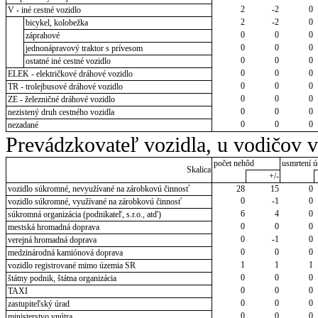
2
-2
0
V - iné cestné vozidlo
2
-2
0
bicykel, kolobežka
0
0
0
záprahové
0
0
0
jednonápravový traktor s prívesom
0
0
0
ostatné iné cestné vozidlo
0
0
0
ELEK - električkové dráhové vozidlo
0
0
0
TR - trolejbusové dráhové vozidlo
0
0
0
ZE - železničné dráhové vozidlo
0
0
0
nezistený druh cestného vozidla
0
0
0
nezadané
Prevádzkovateľ vozidla, u vodičov 
počet nehôd
usmrtení ú
Skalica
+/-
vozidlo súkromné, nevyužívané na zárobkovú činnosť
28
15
0
0
-1
0
vozidlo súkromné, využívané na zárobkovú činnosť
6
4
0
súkromná organizácia (podnikateľ, s.r.o., atď)
0
0
0
mestská hromadná doprava
0
-1
0
verejná hromadná doprava
0
0
0
medzinárodná kamiónová doprava
1
1
1
vozidlo registrované mimo územia SR
0
0
0
štátny podnik, štátna organizácia
0
0
0
TAXI
0
0
0
zastupiteľský úrad
0
0
0
ministerstvo vnútra