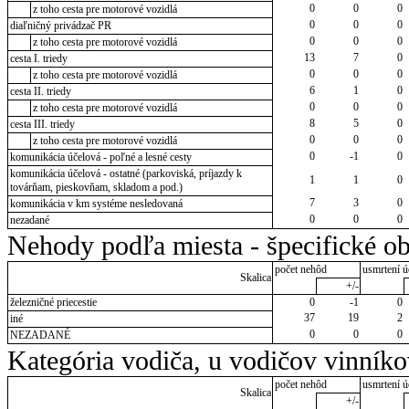
0
0
0
z toho cesta pre motorové vozidlá
0
0
0
diaľničný privádzač PR
0
0
0
z toho cesta pre motorové vozidlá
13
7
0
cesta I. triedy
0
0
0
z toho cesta pre motorové vozidlá
6
1
0
cesta II. triedy
0
0
0
z toho cesta pre motorové vozidlá
8
5
0
cesta III. triedy
0
0
0
z toho cesta pre motorové vozidlá
0
-1
0
komunikácia účelová - poľné a lesné cesty
komunikácia účelová - ostatné (parkoviská, príjazdy k
1
1
0
továrňam, pieskovňam, skladom a pod.)
7
3
0
komunikácia v km systéme nesledovaná
0
0
0
nezadané
Nehody podľa miesta - špecifické ob
počet nehôd
usmrtení ú
Skalica
+/-
železničné priecestie
0
-1
0
37
19
2
iné
0
0
0
NEZADANÉ
Kategória vodiča, u vodičov vinník
počet nehôd
usmrtení ú
Skalica
+/-