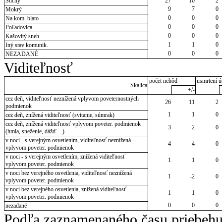
Suchý
27
10
2
9
7
0
Mokrý
0
0
0
Na kom. blato
0
0
0
Poľadovica
0
0
0
Kašovitý sneh
1
1
0
Iný stav komunik.
0
0
0
NEZADANÉ
Viditeľnosť
počet nehôd
usmrtení ú
Skalica
+/-
cez deň, viditeľnosť neznížená vplyvom poveternostných
26
11
2
podmienok
1
1
0
cez deň, znížená viditeľnosť (svitanie, súmrak)
cez deň, znížená viditeľnosť vplyvom poveter. podmienok
3
2
0
(hmla, sneženie, dážď ...)
v noci - s verejným osvetlením, viditeľnosť neznížená
4
4
0
vplyvom poveter. podmienok
v noci - s verejným osvetlením, znížená viditeľnosť
1
1
0
vplyvom poveter. podmienok
v noci bez verejného osvetlenia, viditeľnosť neznížená
1
-2
0
vplyvom poveter. podmienok
v noci bez verejného osvetlenia, znížená viditeľnosť
1
1
0
vplyvom poveter. podmienok
0
0
0
nezadané
Podľa zaznamenaného času priebehu