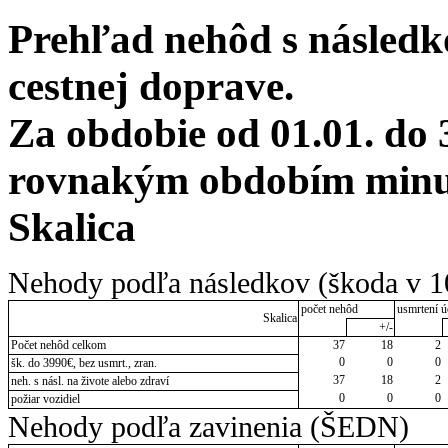
Prehľad nehôd s následko
cestnej doprave.
Za obdobie od 01.01. do 
rovnakým obdobím minul
Skalica
Nehody podľa následkov (škoda v 1
počet nehôd
usmrtení ú
Skalica
+/-
Počet nehôd celkom
37
18
2
0
0
0
šk. do 3990€, bez usmrt., zran.
37
18
2
neh. s násl. na živote alebo zdraví
0
0
0
požiar vozidiel
Nehody podľa zavinenia (ŠEDN)