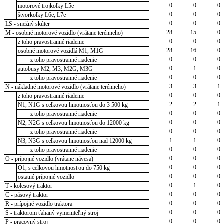
0
0
0
motorové trojkolky L5e
0
0
0
štvorkolky L6e, L7e
0
0
0
LS - snežný skúter
28
15
0
M - osobné motorové vozidlo (vrátane terénneho)
0
0
0
z toho pravostranné riadenie
28
16
0
osobné motorové vozidlá M1, M1G
0
0
0
z toho pravostranné riadenie
0
-1
0
autobusy M2, M3, M2G, M3G
0
0
0
z toho pravostranné riadenie
3
3
1
N - nákladné motorové vozidlo (vrátane terénneho)
0
0
0
z toho pravostranné riadenie
2
2
1
N1, N1G s celkovou hmotnosťou do 3 500 kg
0
0
0
z toho pravostranné riadenie
0
0
0
N2, N2G s celkovou hmotnosťou do 12000 kg
0
0
0
z toho pravostranné riadenie
1
1
0
N3, N3G s celkovou hmotnosťou nad 12000 kg
0
0
0
z toho pravostranné riadenie
0
0
0
O - prípojné vozidlo (vrátane návesa)
0
0
0
O1, s celkovou hmotnosťou do 750 kg
0
0
0
ostatné prípojné vozidlo
0
-1
0
T - kolesový traktor
0
0
0
C - pásový traktor
0
0
0
R - prípojné vozidlo traktora
0
0
0
S - traktorom ťahaný vymeniteľný stroj
0
0
0
P - pracovný stroj