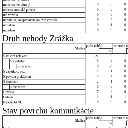
0
0
0
ministerstvo obrany
0
0
0
obecná, mestská polícia
0
0
0
iné vozidlo
0
0
0
ukradnuté, neoprávnene použité vozidlo
0
-1
0
nezistené
0
0
0
nezadané
Druh nehody Zrážka
počet nehôd
usmrtení ú
Skalica
+/-
S idúcim nek.voz.
22
9
1
8
4
0
S cyklistom
0
-2
0
s dieťaťom
1
1
0
S zaparkov. voz.
4
4
0
S pevnou prekážkou
2
1
0
S chodcom
0
0
0
s dieťaťom
7
4
0
Havária
1
-1
1
Ostatné
0
0
0
NEZADANÉ
Stav povrchu komunikácie
počet nehôd
usmrtení ú
Skalica
+/-