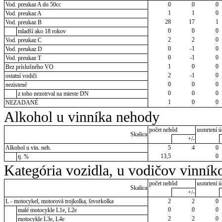
Vod. preukaz A do 50cc
0
0
0
1
1
0
Vod. preukaz A
28
17
1
Vod. preukaz B
0
0
0
mladší ako 18 rokov
2
2
0
Vod. preukaz C
0
-1
0
Vod. preukaz D
0
-1
0
Vod. preukaz T
1
0
0
Bez príslušného VO
2
-1
0
ostatní vodiči
0
0
0
nezistené
0
0
0
z toho nezotrval na mieste DN
1
0
0
NEZADANÉ
Alkohol u vinníka nehody
počet nehôd
usmrtení ú
Skalica
+/-
Alkohol u vin. neh.
5
4
0
13,5
0
tj. %
Kategória vozidla, u vodičov vinník
počet nehôd
usmrtení ú
Skalica
+/-
L - motocykel, motorová trojkolka, štvorkolka
2
2
0
0
0
0
malé motocykle L1e, L2e
2
2
0
motocykle L3e, L4e