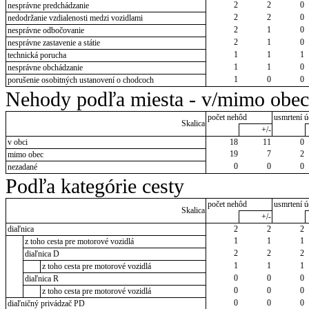
2
2
0
nesprávne predchádzanie
2
2
0
nedodržanie vzdialenosti medzi vozidlami
2
1
0
nesprávne odbočovanie
2
1
0
nesprávne zastavenie a státie
1
1
1
technická porucha
1
1
0
nesprávne obchádzanie
1
0
0
porušenie osobitných ustanovení o chodcoch
Nehody podľa miesta - v/mimo obec
počet nehôd
usmrtení ú
Skalica
+/-
v obci
18
11
0
19
7
2
mimo obec
0
0
0
nezadané
Podľa kategórie cesty
počet nehôd
usmrtení ú
Skalica
+/-
diaľnica
2
2
2
1
1
1
z toho cesta pre motorové vozidlá
2
2
2
diaľnica D
1
1
1
z toho cesta pre motorové vozidlá
0
0
0
diaľnica R
0
0
0
z toho cesta pre motorové vozidlá
0
0
0
diaľničný privádzač PD