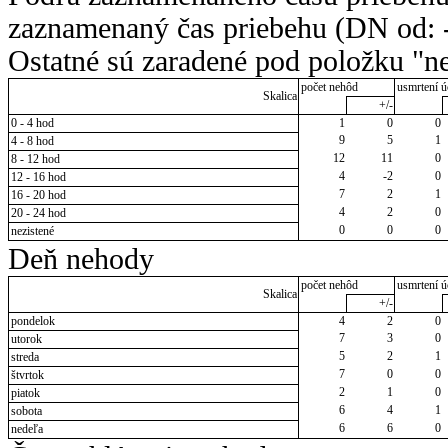
zaznamenaný čas priebehu (DN od: -
Ostatné sú zaradené pod položku "ne
počet nehôd
usmrtení ú
Skalica
+/-
0 - 4 hod
1
0
0
9
5
1
4 - 8 hod
12
11
0
8 - 12 hod
4
-2
0
12 - 16 hod
7
2
1
16 - 20 hod
4
2
0
20 - 24 hod
0
0
0
nezistené
Deň nehody
počet nehôd
usmrtení ú
Skalica
+/-
pondelok
4
2
0
7
3
0
utorok
5
2
1
streda
7
0
0
štvrtok
2
1
0
piatok
6
4
1
sobota
6
6
0
nedeľa