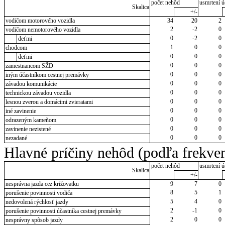
počet nehôd
usmrtení ú
Skalica
+/-
vodičom motorového vozidla
34
20
2
2
-2
0
vodičom nemotorového vozidla
0
-2
0
deťmi
1
0
0
chodcom
0
0
0
deťmi
0
0
0
zamestnancom SŽD
0
0
0
iným účastníkom cestnej premávky
0
0
0
závadou komunikácie
0
0
0
technickou závadou vozidla
0
0
0
lesnou zverou a domácimi zvieratami
0
0
0
iné zavinenie
0
0
0
odrazeným kameňom
0
0
0
zavinenie nezistené
0
0
0
nezadané
Hlavné príčiny nehôd (podľa frekven
počet nehôd
usmrtení ú
Skalica
+/-
nesprávna jazda cez križovatku
9
7
0
8
5
1
porušenie povinnosti vodiča
5
4
0
nedovolená rýchlosť jazdy
2
-1
0
porušenie povinnosti účastníka cestnej premávky
2
0
0
nesprávny spôsob jazdy