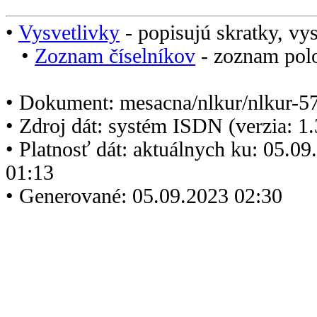
•
Vysvetlivky
- popisujú skratky, vys
•
Zoznam číselníkov
- zoznam polo
• Dokument: mesacna/nlkur/nlkur-5
• Zdroj dát: systém ISDN (verzia: 1
• Platnosť dát: aktuálnych ku: 05.0
01:13
• Generované: 05.09.2023 02:30