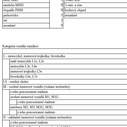
0
zastávka MHD
5-ram. a viac
0
čerpadlo PHM
kruhový objazd
1
parkovisko
nezadané
2
iné
0
nezadané
Kategória vozidla vinníkov
L - motocykel, motorová trojkolka, štvorkolka
malé motocykle L1e, L2e
motocykle L3e, L4e
motorové trojkolky L5e
štvorkolky L6e, L7e
LS - snežný skúter
M - osobné motorové vozidlo (vrátane terénneho)
z toho pravostranné riadenie
osobné motorové vozidlá M1, M1G
z toho pravostranné riadenie
autobusy M2, M3, M2G, M3G
z toho pravostranné riadenie
N - nákladné motorové vozidlo (vrátane terénneho)
z toho pravostranné riadenie