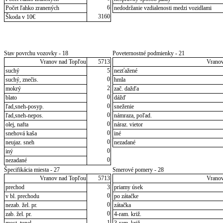
6
Počet ľahko zranených
nedodržanie vzdialenosti medzi vozidlami
3160
Škoda v 10€
Stav povrchu vozovky - 18
Poveternostné podmienky - 21
Vranov nad Topľou
5713
Vranov
suchý
5
nezťažené
0
suchý, znečis.
hmla
2
mokrý
zač. dažďa
0
blato
dážď
0
ľad,sneh-posyp.
sneženie
0
ľad,sneh-nepos.
námraza, poľad.
0
olej, nafta
náraz. vietor
0
snehová kaša
iné
0
neujaz. sneh
nezadané
0
iný
0
nezadané
Špecifikácia miesta - 27
Smerové pomery - 28
Vranov nad Topľou
5713
Vranov
prechod
3
priamy úsek
0
v bl. prechodu
po zátačke
0
nezab. žel. pr.
zátačka
0
zab. žel. pr.
4-ram. križ.
1
most, tunel
3-ram. križ.