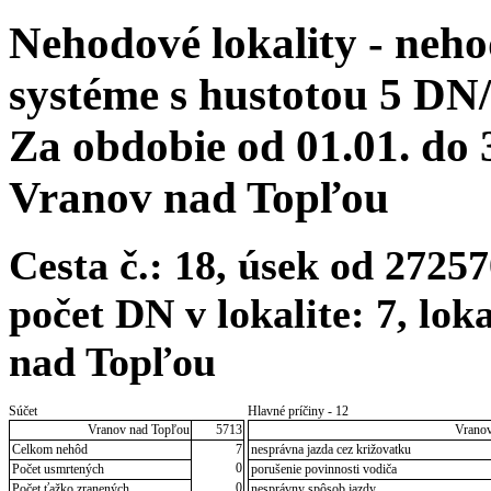
Nehodové lokality - neh
systéme s hustotou 5 DN
Za obdobie od 01.01. do
Vranov nad Topľou
Cesta č.: 18, úsek od 272
počet DN v lokalite: 7, lo
nad Topľou
Súčet
Hlavné príčiny - 12
Vranov nad Topľou
5713
Vranov
Celkom nehôd
7
nesprávna jazda cez križovatku
0
Počet usmrtených
porušenie povinnosti vodiča
0
Počet ťažko zranených
nesprávny spôsob jazdy