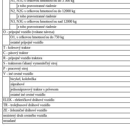
N1, N1G s celkovou hmotnosťou do 3 500 kg
z toho pravostranné riadenie
N2, N2G s celkovou hmotnosťou do 12000 kg
z toho pravostranné riadenie
N3, N3G s celkovou hmotnosťou nad 12000 kg
z toho pravostranné riadenie
O - prípojné vozidlo (vrátane návesa)
O1, s celkovou hmotnosťou do 750 kg
ostatné prípojné vozidlo
T - kolesový traktor
C - pásový traktor
R - prípojné vozidlo traktora
S - traktorom ťahaný vymeniteľný stroj
P - pracovný stroj
V - iné cestné vozidlo
bicykel, kolobežka
záprahové
jednonápravový traktor s prívesom
ostatné iné cestné vozidlo
ELEK - električkové dráhové vozidlo
TR - trolejbusové dráhové vozidlo
ZE - železničné dráhové vozidlo
nezistený druh cestného vozidla
nezadané