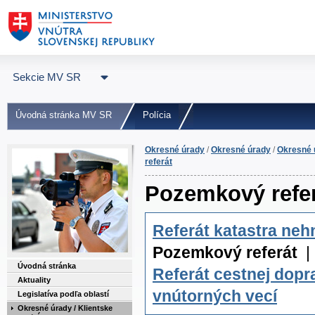
Sekcie MV SR
Úvodná stránka MV SR
Polícia
Okresné úrady
/
Okresné úrady
/
Okresné ú
referát
Pozemkový refe
Referát katastra neh
Pozemkový referát
Úvodná stránka
Referát cestnej dop
Aktuality
vnútorných vecí
Legislatíva podľa oblastí
Okresné úrady / Klientske