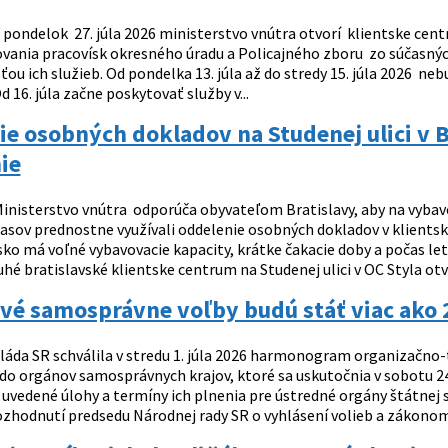
 pondelok 27. júla 2026 ministerstvo vnútra otvorí klientske centr
vania pracovísk okresného úradu a Policajného zboru zo súčasnýc
u ich služieb. Od pondelka 13. júla až do stredy 15. júla 2026 ne
Od 16. júla začne poskytovať služby v...
e osobných dokladov na Studenej ulici v 
ie
inisterstvo vnútra odporúča obyvateľom Bratislavy, aby na vybav
asov prednostne využívali oddelenie osobných dokladov v klientsk
isko má voľné vybavovacie kapacity, krátke čakacie doby a počas le
hé bratislavské klientske centrum na Studenej ulici v OC Styla otvo
vé samosprávne voľby budú stáť viac ako 
láda SR schválila v stredu 1. júla 2026 harmonogram organizačn
 do orgánov samosprávnych krajov, ktoré sa uskutočnia v sobotu 24
ú uvedené úlohy a termíny ich plnenia pre ústredné orgány štátnej
ozhodnutí predsedu Národnej rady SR o vyhlásení volieb a zákono