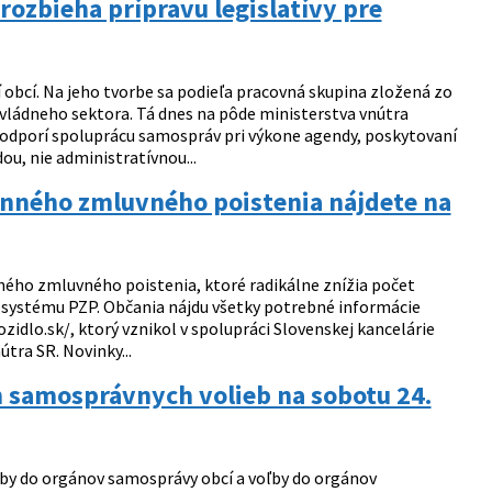
rozbieha prípravu legislatívy pre
 obcí. Na jeho tvorbe sa podieľa pracovná skupina zložená zo
ládneho sektora. Tá dnes na pôde ministerstva vnútra
ý podporí spoluprácu samospráv pri výkone agendy, poskytovaní
u, nie administratívnou...
inného zmluvného poistenia nájdete na
ného zmluvného poistenia, ktoré radikálne znížia počet
o systému PZP. Občania nájdu všetky potrebné informácie
dlo.sk/, ktorý vznikol v spolupráci Slovenskej kancelárie
tra SR. Novinky...
h samosprávnych volieb na sobotu 24.
ľby do orgánov samosprávy obcí a voľby do orgánov