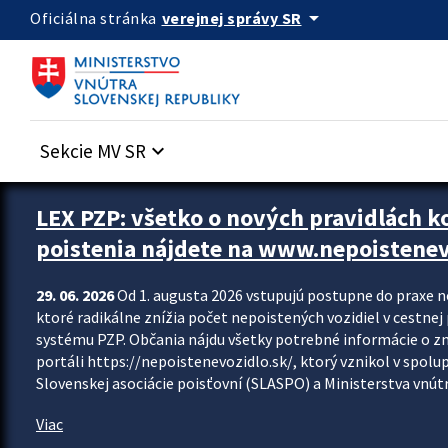
Preskocit na hlavný obsah
arrow_drop_down
verejnej správy SR
Oficiálna stránka
Sekcie MV SR
keyboard_arrow_down
Zastavit automatický posun upútavok
LEX PZP: všetko o nových pravidlách 
poistenia nájdete na www.nepoistenev
29. 06. 2026
Od 1. augusta 2026 vstupujú postupne do praxe 
ktoré radikálne znížia počet nepoistených vozidiel v cestne
systému PZP. Občania nájdu všetky potrebné informácie o 
portáli https://nepoistenevozidlo.sk/, ktorý vznikol v spolu
Slovenskej asociácie poisťovní (SLASPO) a Ministerstva vnútra
Viac