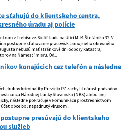
e sťahujú do klientskeho centra,
esného úradu aj polície
rum v Trebišove. Sídliť bude na Ulici M. R. Štefánika 32. V
čína postupné sťahovanie pracovísk tamojšieho okresného
0. augusta nebudú mať stránkové dni odbory katastra,
storov na Námestí mieru. Od...
níkov konajúcich cez telefón a následne
ých druhov kriminality Prezídia PZ zachytil nárast podvodov
zamestnanca Národnej banky Slovenska (NBS) alebo inej
nicky, následne pokračuje v komunikácii prostredníctvom
 účet obce bol napadnutý vírusom...
a postupne presúvajú do klientskeho
ou služieb