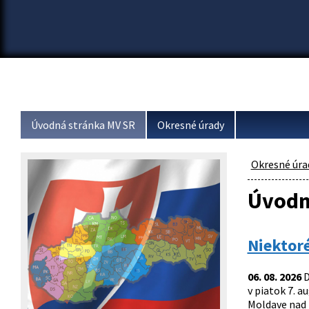
Úvodná stránka MV SR
Okresné úrady
Okresné úra
Úvodn
Niektoré
06. 08. 2026
D
v piatok 7. 
Moldave nad 