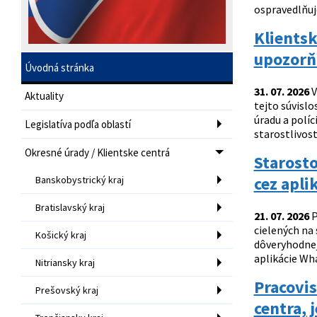
ospravedlňu
Klientsk
upozorň
Úvodná stránka
31. 07. 2026
V
Aktuality
tejto súvisl
úradu a políc
Legislatíva podľa oblastí
starostlivost
Okresné úrady / Klientske centrá
Starosto
cez apli
Banskobystrický kraj
Bratislavský kraj
21. 07. 2026
P
cielených na
Košický kraj
dôveryhodnej
aplikácie Wh
Nitriansky kraj
Pracovis
Prešovský kraj
centra, 