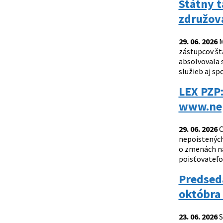
Štátny t
združov
29. 06. 2026
M
zástupcov št
absolvovala 
služieb aj sp
LEX PZP:
www.nep
29. 06. 2026
O
nepoistených
o zmenách na
poisťovateľov
Predsed
októbra
23. 06. 2026
S