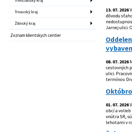
Trenčiansky kraj
13. 07. 2026
V
Trnavský kraj
dôvodu sťaho
nedostupnosťo
Žilinský kraj
Jarnej ulici. 
Zoznam klientskych centier
Oddeleni
vybaven
08. 07. 2026
M
cestovných p
ulici. Pracov
termínov. Dru
Októbro
01. 07. 2026
V
obcí a volieb
vnútra SR, s
lehotami v r