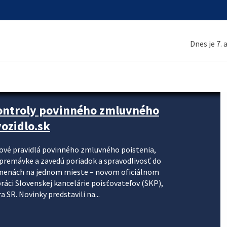
Dnes je 7.
kontroly povinného zmluvného
ozidlo.sk
nové pravidlá povinného zmluvného poistenia,
j premávke a zavedú poriadok a spravodlivosť do
zmenách na jednom mieste – novom oficiálnom
práci Slovenskej kancelárie poisťovateľov (SKP),
 SR. Novinky predstavili na...