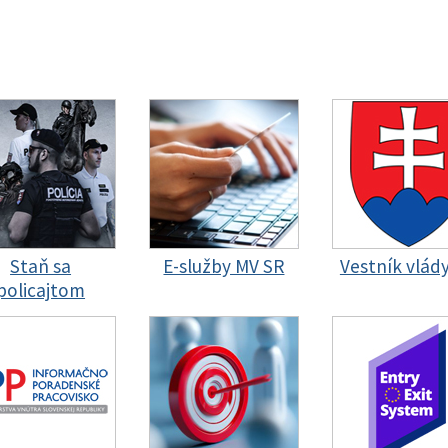
Staň sa
E-služby MV SR
Vestník vlád
policajtom