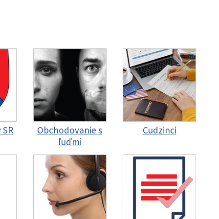
y SR
Obchodovanie s
Cudzinci
ľuďmi