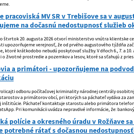
jeme.
e pracoviská MV SR v Trebišove sa v august
ujeme na dočasnú nedostupnosť služieb okr
o štvrtok 20. augusta 2026 otvorí ministerstvo vnútra klientske cent
osti upozorňujeme verejnosť, že od prvého augustového týždňa za
ie, ktoré krátkodobo nebudú poskytovať služby. V dňoch 6., 7. a 1
i o životné prostredie a pozemkov a lesov, ktoré sa sťahujú z prie
via a primátori - upozorňujeme na podvod
káciu
olicajti odboru počítačovej kriminality národnej centrály osobitn
 starostov a primátorov obcí, pri ktorých sa páchateľ vydáva za 
 inštitúcie. Páchateľ kontaktuje starostu alebo primátora telefo
atsApp. Pri komunikácii uvádza nepravdivé informácie, že: bankový
ká polície a okresného úradu v Rožňave s
je potrebné rátať s dočasnou nedostupnosť