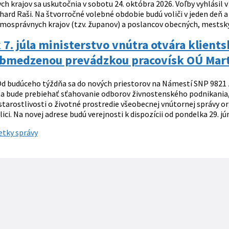
 krajov sa uskutočnia v sobotu 24. októbra 2026. Voľby vyhlásil v
hard Raši. Na štvorročné volebné obdobie budú voliči v jeden deň a
mosprávnych krajov (tzv. županov) a poslancov obecných, mestský
 7. júla ministerstvo vnútra otvára klient
 obmedzenou prevádzkou pracovísk OÚ Mart
d budúceho týždňa sa do nových priestorov na Námestí SNP 9821 z
úna bude prebiehať sťahovanie odborov živnostenského podnikania,
starostlivosti o životné prostredie všeobecnej vnútornej správy 
ici. Na novej adrese budú verejnosti k dispozícii od pondelka 29. jún
etky správy