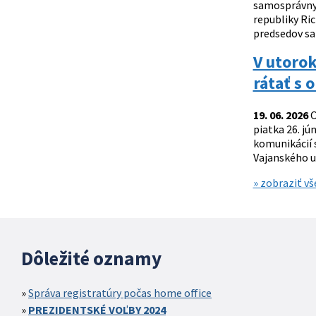
samosprávnych
republiky Ric
predsedov sa
V utorok
rátať s
19. 06. 2026
O
piatka 26. j
komunikácií 
Vajanského ul
» zobraziť vš
Dôležité oznamy
Správa registratúry počas home office
PREZIDENTSKÉ VOĽBY 2024