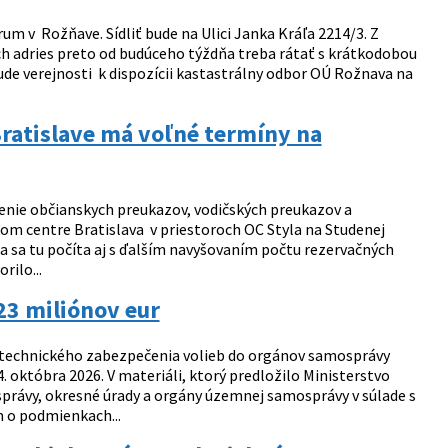
um v Rožňave. Sídliť bude na Ulici Janka Kráľa 2214/3. Z
h adries preto od budúceho týždňa treba rátať s krátkodobou
bude verejnosti k dispozícii kastastrálny odbor OÚ Rožnava na
Bratislave má voľné termíny na
enie občianskych preukazov, vodičských preukazov a
om centre Bratislava v priestoroch OC Styla na Studenej
ta sa tu počíta aj s ďalším navyšovaním počtu rezervačných
rilo...
23 miliónov eur
o-technického zabezpečenia volieb do orgánov samosprávy
. októbra 2026. V materiáli, ktorý predložilo Ministerstvo
 správy, okresné úrady a orgány územnej samosprávy v súlade s
m o podmienkach...