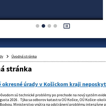
pause_presentation
dy
Úvodná stránka
á stránka
 okresné úrady v Košickom kraji neposkyt
ôvodom sú technické problémy po prechode na nový systém evide
augusta 2026 . Týka sa odborov katastra OÚ Košice, OÚ Košice-okol
Bodvou. Ministerstvo vnútra na odstránení problému intenzívne p