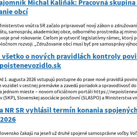
ajomník Michal Kaliňák: Pracovná skupina 
anie obcí
inisterstvo vnútra SR začalo pripravovať nový zákon o združovaní
átu, samospráv, akademickej obce, odborného prostredia aj mimov
svoje prvé rokovanie. Cieľom je vytvoriť legislatívny rámec, ktor
oločnom rozvoji. „Združovanie obcí musí byť pre samosprávy výhodo
 všetko o nových pravidlách kontroly pov
oistenevozidlo.sk
d 1. augusta 2026 vstupujú postupne do praxe nové pravidlá povin
 vozidiel v cestnej premávke a zavedú poriadok a spravodlivosť d
 jednom mieste – novom oficiálnom portáli https://nepoistenevozi
 (SKP), Slovenskej asociácie poisťovní (SLASPO) a Ministerstva vnú
a NR SR vyhlásil termín konania spojenýc
 2026
lovensko čakajú na jeseň už druhé spojené samosprávne voľby. Vo