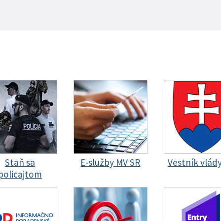
Staň sa
E-služby MV SR
Vestník vlád
policajtom