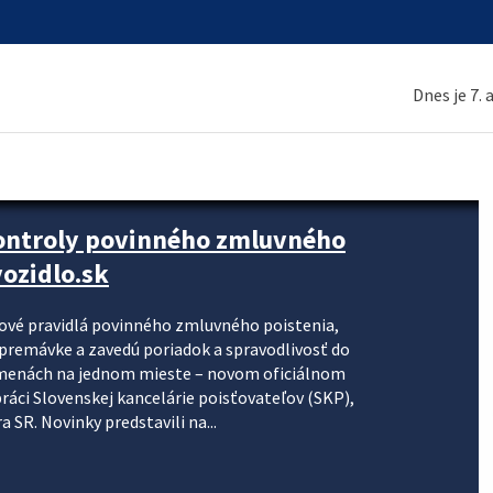
Dnes je 7.
kontroly povinného zmluvného
ozidlo.sk
nové pravidlá povinného zmluvného poistenia,
j premávke a zavedú poriadok a spravodlivosť do
zmenách na jednom mieste – novom oficiálnom
práci Slovenskej kancelárie poisťovateľov (SKP),
 SR. Novinky predstavili na...