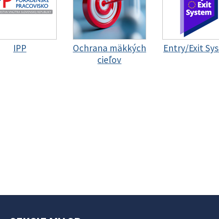
IPP
Ochrana mäkkých
Entry/Exit Sy
cieľov