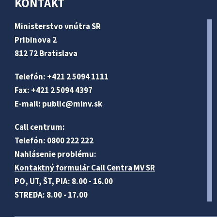
KONTAKT
Ministerstvo vnútra SR
Pribinova 2
812 72 Bratislava
Telefón: +421 2 5094 1111
Fax: +421 2 5094 4397
E-mail:
public@minv
.sk
Call centrum:
Telefón: 0800 222 222
Nahlásenie problému:
Kontaktný formulár Call Centra MV SR
PO, UT, ŠT, PIA: 8.00 - 16.00
STREDA: 8.00 - 17.00