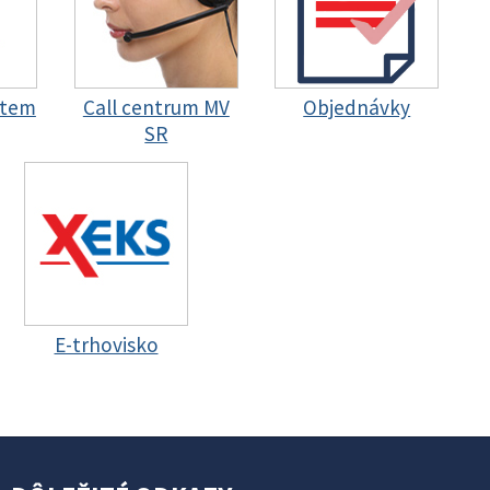
stem
Call centrum MV
Objednávky
SR
E-trhovisko