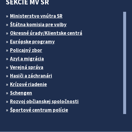
SEKCIE MV SR
Ministerstvo vnútra SR
Štátna komisia pre volby
Okresné úrady/Klientske centrá
Európske programy
Policajný zbor
Azyl a migrácia
Verejná správa
Hasiči a záchranári
Krízové riadenie
Schengen
Rozvoj občianskej spoločnosti
Športové centrum polície