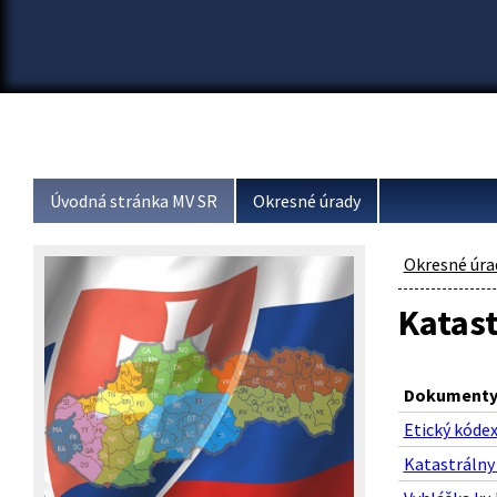
Úvodná stránka MV SR
Okresné úrady
Okresné úra
Katast
Dokumenty 
Etický kóde
Katastrálny