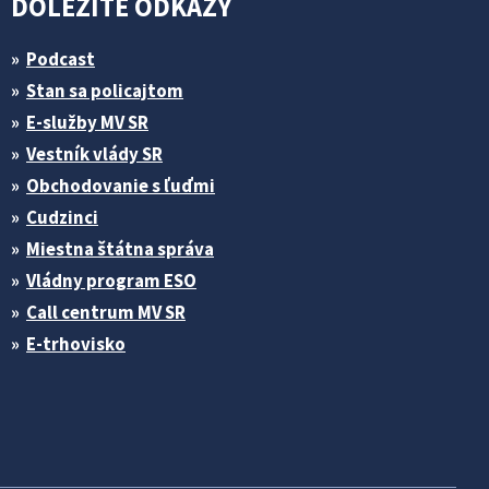
DÔLEŽITÉ ODKAZY
Podcast
Stan sa policajtom
E-služby MV SR
Vestník vlády SR
Obchodovanie s ľuďmi
Cudzinci
Miestna štátna správa
Vládny program ESO
Call centrum MV SR
E-trhovisko