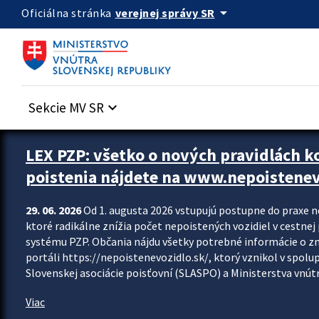
Preskocit na hlavný obsah
arrow_drop_down
verejnej správy SR
Oficiálna stránka
Sekcie MV SR
keyboard_arrow_down
Zastavit automatický posun upútavok
LEX PZP: všetko o nových pravidlách 
poistenia nájdete na www.nepoistenev
29. 06. 2026
Od 1. augusta 2026 vstupujú postupne do praxe 
ktoré radikálne znížia počet nepoistených vozidiel v cestne
systému PZP. Občania nájdu všetky potrebné informácie o 
portáli https://nepoistenevozidlo.sk/, ktorý vznikol v spolu
Slovenskej asociácie poisťovní (SLASPO) a Ministerstva vnútra
Viac