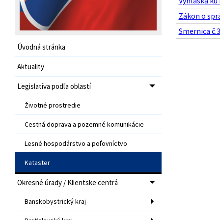
Vyhláška ku
Zákon o sprá
Smernica č.3
Úvodná stránka
Aktuality
Legislatíva podľa oblastí
Životné prostredie
Cestná doprava a pozemné komunikácie
Lesné hospodárstvo a poľovníctvo
Kataster
Okresné úrady / Klientske centrá
Banskobystrický kraj