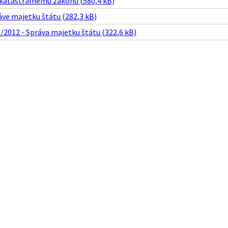
 katastrálnemu zákonu (580,4 kB)
ve majetku štátu (282,3 kB)
/2012 - Správa majetku štátu (322,6 kB)