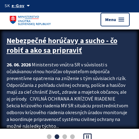
Preskocit na hlavný obsah
arrow_drop_down
SK
e-Gov
menu
Menu
Zastavit automatický posun upútavok
Nebezpečné horúčavy a sucho - čo
robiť a ako sa pripraviť
26. 06. 2026
Ministerstvo vnútra SR v súvislosti s
očakávanou vlnou horúčav obyvateľom odporúča
preventívne opatrenia na zníženie s tým súvisiacich rizík.
Odporúčania z pohľadu civilnej ochrany, polície a hasičov
majú za cieľ chrániť život, zdravie a majetok občanov, ale
aj prírody. CIVILNÁ OCHRANA A KRÍZOVÉ RIADENIE
Sekcia krízového riadenia MV SR situáciu prostredníctvom
odborov krízového riadenia okresných úradov monitoruje
a koordinuje pripravenosť systému civilnej ochrany na
možné následky týchto...
pause_presentation
Viac