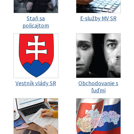
Staň sa
E-služby MV SR
policajtom
Vestník vlády SR
Obchodovanie s
ľuďmi