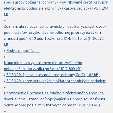
špecialistov požiarnej ochrany - kvalifikované certifikáty pre
elektronický podpis a elektronická časová pečiatka (PDF, 194
kB)
Zoznam akreditovaných právnických osob a fyzických osôb-
podnikateľov na vykonávanie odbornej prípravy na výkon
činnosti podľa § 12 ods. 1 zákona č. 314/2001 Z. z. (PDF, 272
kB)
Rady a odporúčania
Mapa okresov s vyhláseným časom zvýšeného
nebezpečenstva vzniku požiaru (JPG, 809 kB)
ZOZNAM špecialistov požiarnej ochrany (XLSX, 182 kB)
ZOZNAM zaregistrovaných požiarnotechnických zariadení
Upozornenie Prezídia Hasičského a záchranného zboru na
dodržiavanie ustanovení vyplývajúcich z predpisov na úseku
ochrany pred požiarmi v bytových domoch (PDF, 501 kB)