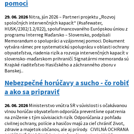
pomoci
29. 06. 2026
Nitra, jún 2026 – Partneri projektu „Rozvoj
spoločných intervenčných kapacít“ (#safewater,
HUSK/2302/1.2/022), spolufinancovaného Európskou úniou z
programu Interreg Maďarsko – Slovensko, podpísali
Memorandum o spolupráci a vzájomnej pomoci. Dokument
vytvára rámec pre systematickú spoluprácu v oblasti ochrany
obyvateľstva, riadenia rizík a rozvoja intervenčných kapacít v
slovensko-maďarskom prihraničí. Signatármi memoranda sú
Krajské riaditeľstvo Hasičského a záchranného zboru v
Banskej...
Nebezpečné horúčavy a sucho - čo robiť
a ako sa pripraviť
26. 06. 2026
Ministerstvo vnútra SR v súvislosti s očakávanou
vlnou horúčav obyvateľom odporúča preventívne opatrenia
na zníženie s tým súvisiacich rizík. Odporúčania z pohľadu
civilnej ochrany, polície a hasičov majú za cieľ chrániť život,
zdravie a majetok občanov, ale aj prírody. CIVILNÁ OCHRANA