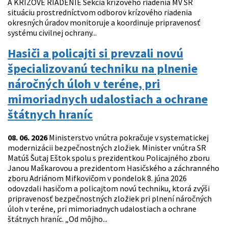
A KRÍZOVÉ RIADENIE Sekcia krízového riadenia MV SR
situáciu prostredníctvom odborov krízového riadenia
okresných úradov monitoruje a koordinuje pripravenosť
systému civilnej ochrany...
Hasiči a policajti si prevzali novú
špecializovanú techniku na plnenie
náročných úloh v teréne, pri
mimoriadnych udalostiach a ochrane
štátnych hraníc
08. 06. 2026
Ministerstvo vnútra pokračuje v systematickej
modernizácii bezpečnostných zložiek. Minister vnútra SR
Matúš Šutaj Eštok spolu s prezidentkou Policajného zboru
Janou Maškarovou a prezidentom Hasičského a záchranného
zboru Adriánom Mifkovičom v pondelok 8. júna 2026
odovzdali hasičom a policajtom novú techniku, ktorá zvýši
pripravenosť bezpečnostných zložiek pri plnení náročných
úloh v teréne, pri mimoriadnych udalostiach a ochrane
štátnych hraníc. „Od môjho...