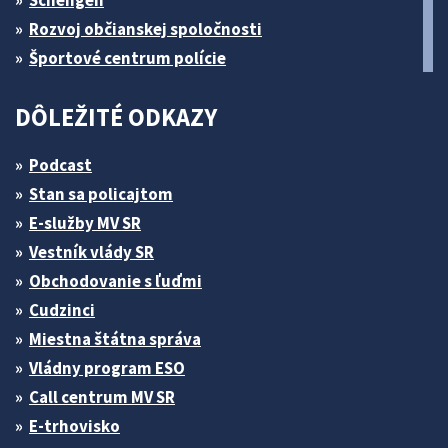
Schengen
Rozvoj občianskej spoločnosti
Športové centrum polície
DÔLEŽITÉ ODKAZY
Podcast
Stan sa policajtom
E-služby MV SR
Vestník vlády SR
Obchodovanie s ľuďmi
Cudzinci
Miestna štátna správa
Vládny program ESO
Call centrum MV SR
E-trhovisko