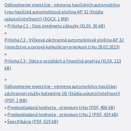
Odôvodnenie investície - obmena hasičských automobilov
typu hasičská automobilová plošina AP 32 (štúdia
uskutočniteľnosti) (DOCX, 1 MB)
Príloha č.1 - Opis predmetu zákazky (XLSX, 36 kB)
Príloha č.2 - Výšková záchranná automobilová plošina AP 32
(množstvo a cenová kalkulácia+prieskum trhu 28.02.2023)
Príloha č.3 - Dáta o vozidlách a finančná analýza (XLSX, 123
kB)
Odôvodnenie investície - obmena automobilov hasičskej
záchrannej služby kategórie 1B (štúdia uskutočniteľnosti)
(PDF, 1 MB)
Predpokladaná hodnota - prieskum trhu (PDF, 406 kB)
Predpokladaná hodnota - prieskum trhu 2 (PDF, 419 kB)
Špecifikácia (PDF, 619 kB)