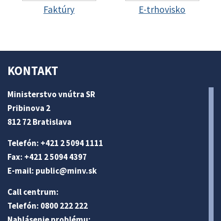
Faktúry
E-trhovisko
KONTAKT
Ministerstvo vnútra SR
Pribinova 2
812 72 Bratislava
Telefón: +421 2 5094 1111
Fax: +421 2 5094 4397
E-mail:
public@minv
.sk
Call centrum:
Telefón: 0800 222 222
Nahlásenie problému: