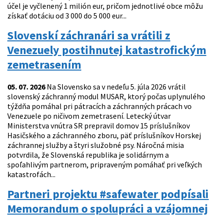
účel je vyčlenený 1 milión eur, pričom jednotlivé obce môžu
získať dotáciu od 3 000 do 5 000 eur...
Slovenskí záchranári sa vrátili z
Venezuely postihnutej katastrofickým
zemetrasením
05. 07. 2026
Na Slovensko sa v nedeľu 5. júla 2026 vrátil
slovenský záchranný modul MUSAR, ktorý počas uplynulého
týždňa pomáhal pri pátracích a záchranných prácach vo
Venezuele po ničivom zemetrasení. Letecký útvar
Ministerstva vnútra SR prepravil domov 15 príslušníkov
Hasičského a záchranného zboru, päť príslušníkov Horskej
záchrannej služby a štyri služobné psy. Náročná misia
potvrdila, že Slovenská republika je solidárnym a
spoľahlivým partnerom, pripraveným pomáhať pri veľkých
katastrofách...
Partneri projektu #safewater podpísali
Memorandum o spolupráci a vzájomnej