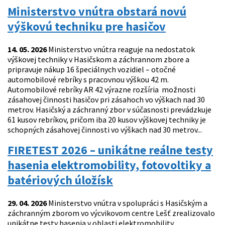
Ministerstvo vnútra obstará novú
výškovú techniku pre hasičov
14. 05. 2026
Ministerstvo vnútra reaguje na nedostatok
výškovej techniky v Hasičskom a záchrannom zbore a
pripravuje nákup 16 špeciálnych vozidiel – otočné
automobilové rebríky s pracovnou výškou 42 m.
Automobilové rebríky AR 42 výrazne rozšíria možnosti
zásahovej činnosti hasičov pri zásahoch vo výškach nad 30
metrov. Hasičský a záchranný zbor v súčasnosti prevádzkuje
61 kusov rebríkov, pričom iba 20 kusov výškovej techniky je
schopných zásahovej činnosti vo výškach nad 30 metrov...
FIRETEST 2026 – unikátne reálne testy
hasenia elektromobility, fotovoltiky a
batériových úložísk
29. 04. 2026
Ministerstvo vnútra v spolupráci s Hasičským a
záchranným zborom vo výcvikovom centre Lešť zrealizovalo
unikátne testy hasenia v oblasti elektromobility,