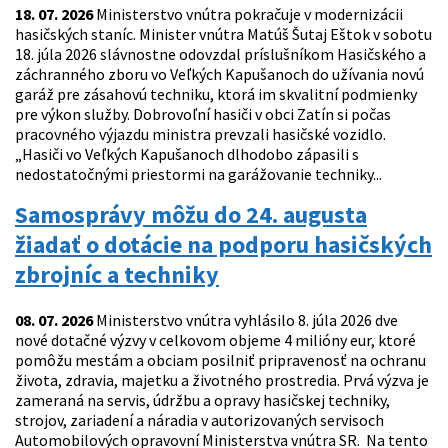
18. 07. 2026
Ministerstvo vnútra pokračuje v modernizácii
hasičských staníc. Minister vnútra Matúš Šutaj Eštok v sobotu
18. júla 2026 slávnostne odovzdal príslušníkom Hasičského a
záchranného zboru vo Veľkých Kapušanoch do užívania novú
garáž pre zásahovú techniku, ktorá im skvalitní podmienky
pre výkon služby. Dobrovoľní hasiči v obci Zatín si počas
pracovného výjazdu ministra prevzali hasičské vozidlo.
„Hasiči vo Veľkých Kapušanoch dlhodobo zápasili s
nedostatočnými priestormi na garážovanie techniky...
Samosprávy môžu do 24. augusta
žiadať o dotácie na podporu hasičských
zbrojníc a techniky
08. 07. 2026
Ministerstvo vnútra vyhlásilo 8. júla 2026 dve
nové dotačné výzvy v celkovom objeme 4 milióny eur, ktoré
pomôžu mestám a obciam posilniť pripravenosť na ochranu
života, zdravia, majetku a životného prostredia. Prvá výzva je
zameraná na servis, údržbu a opravy hasičskej techniky,
strojov, zariadení a náradia v autorizovaných servisoch
Automobilových opravovní Ministerstva vnútra SR. Na tento