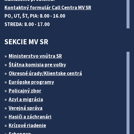
Kontaktný formulár Call Centra MV SR
PO, UT, ŠT, PIA: 8.00 - 16.00
STREDA: 8.00 - 17.00
SEKCIE MV SR
Ministerstvo vnútra SR
Štátna komisia pre volby
Okresné úrady/Klientske centrá
Európske programy
Policajný zbor
Azyl a migrácia
Verejná správa
Hasiči a záchranári
Krízové riadenie