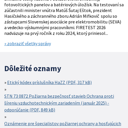
fotovoltických panelov a batériových úložísk. Na testovaní sa
zúčastnili minister vnútra Matúš Šutaj Eštok, prezident
Hasičského a záchranného zboru Adrián Mifkovič spolu so
zástupcami Slovenskej asociácie pre elektromobilitu (SEVA)
a vedecko-výskumnými pracovníkmi. FIRETEST 2026
nadväzuje na prvý ročník z roku 2024, ktorý priniesol...
» zobraziť všetky správy
Dôležité oznamy
Etický kódex príslušníka HaZZ (PDF, 317 kB)
STN 73 0872 Požiarna bezpečnosť stavieb Ochrana proti
šíreniu vzduchotechnickým zariadením (január 2025) -
odporúčanie (PDF, 849 kB)
Oznámenie pre špecialistov požiarnej ochrany a hosťujúcich