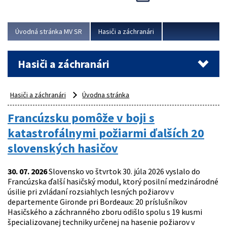
Úvodná stránka MV SR
Hasiči a záchranári
Hasiči a záchranári
Hasiči a záchranári
Úvodna stránka
Francúzsku pomôže v boji s
katastrofálnymi požiarmi ďalších 20
slovenských hasičov
30. 07. 2026
Slovensko vo štvrtok 30. júla 2026 vyslalo do
Francúzska ďalší hasičský modul, ktorý posilní medzinárodné
úsilie pri zvládaní rozsiahlych lesných požiarov v
departemente Gironde pri Bordeaux: 20 príslušníkov
Hasičského a záchranného zboru odišlo spolu s 19 kusmi
špecializovanej techniky určenej na hasenie požiarov v