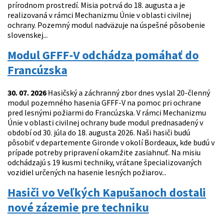
prírodnom prostredí. Misia potrvá do 18. augusta a je
realizovaná v rámci Mechanizmu Únie v oblasti civilnej
ochrany. Pozemný modul nadväzuje na úspešné pôsobenie
slovenskej...
Modul GFFF-V odchádza pomáhať do
Francúzska
30. 07. 2026
Hasičský a záchranný zbor dnes vyslal 20-členný
modul pozemného hasenia GFFF-V na pomoc pri ochrane
pred lesnými požiarmi do Francúzska. V rámci Mechanizmu
Únie v oblasti civilnej ochrany bude modul prednasadený v
období od 30. júla do 18. augusta 2026. Naši hasiči budú
pôsobiť v departemente Gironde v okolí Bordeaux, kde budú v
prípade potreby pripravení okamžite zasiahnuť. Na misiu
odchádzajú s 19 kusmi techniky, vrátane špecializovaných
vozidiel určených na hasenie lesných požiarov...
Hasiči vo Veľkých Kapušanoch dostali
nové zázemie pre techniku