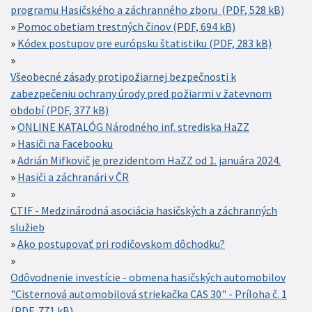
programu Hasičského a záchranného zboru (PDF, 528 kB)
Pomoc obetiam trestných činov (PDF, 694 kB)
Kódex postupov pre európsku štatistiku (PDF, 283 kB)
Všeobecné zásady protipožiarnej bezpečnosti k
zabezpečeniu ochrany úrody pred požiarmi v žatevnom
období (PDF, 377 kB)
ONLINE KATALÓG Národného inf. strediska HaZZ
Hasiči na Facebooku
Adrián Mifkovič je prezidentom HaZZ od 1. januára 2024.
Hasiči a záchranári v ČR
CTIF - Medzinárodná asociácia hasičských a záchranných
služieb
Ako postupovať pri rodičovskom dôchodku?
Odôvodnenie investície - obmena hasičských automobilov
"Cisternová automobilová striekačka CAS 30" - Príloha č. 1
(PDF, 771 kB)